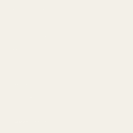
Brugsbetingelser
Refusion og returnering
Leveringsbetingelser
Baggrund om AI
Opsig aftalen her
Kontakt
Driftsvirksomhed:
Lancer Properties LLC
Telefon:
+18883736114