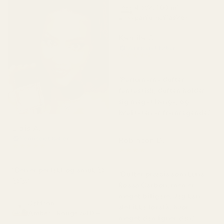
4 stk. 100 ml
parfumeflasker
Kamila G.
Verificeret køber
★
★
★
★
★
for 3 måneder siden
"Parfumerne dufter
fantastisk, duften holder
sig meget længe, og
kvaliteten er fremragende."
Lidis A.
Verificeret køber
Robinson D.
★
★
★
★
★
★
★
★
★
★
for 2 måneder siden
for 4 måneder siden
"Den er perfekt og smuk 🥰
"Dufter præcis som Luna
🥰🥰"
Rossa Carbon, men er
meget billigere. Jeg kan
Saffron
slet ikke forstå, hvor
Amber...Rouge 540 –
meget den ligner den."
Nr. 466