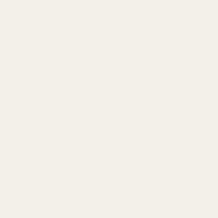
Om os
Om
Blogs
Handle
Mænd
Kvinder
Det bedste tilbud
Oplysninger
Privatlivspolitik