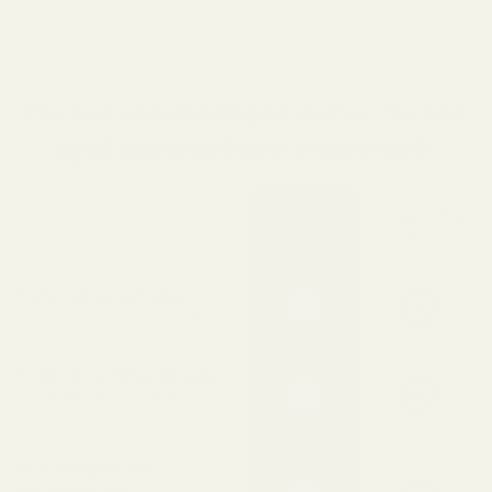
Os mod originalen
Du kan sammenligne dufte. Du bør
også sammenligne matematik.
Vores dufte
Designermæ
rker
Parfymekoncentration
Mere olie = længere holdbarhed
Holder 8–12 timer på huden
Holder længere end de fleste
designer-EDT’er
90 % billigere end
designerprisen