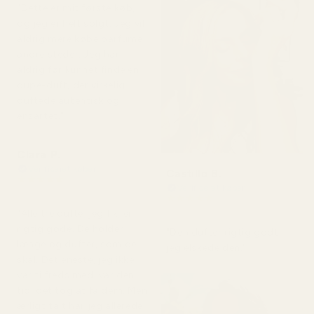
"Dette er mit første køb,
og jeg er helt solgt. Jeg vil
aldrig mere købe parfume
andre steder. Jeg har
aldrig før kunnet finde en
dupe-duft, der virkelig
duftede autentisk og
ensartet."
Clara P.
Verificeret køber
Castillo B.
★
★
★
★
★
Verificeret køber
for 2 dage siden
★
★
★
★
★
for 3 måneder siden
"Alle tre dufte, jeg fik, er
rigtig gode. De holder
"Den dufter rigtig godt,
længe og dufter, som de
jeg elskede den."
skal. Det eneste, jeg ikke
var tilfreds med, var den
tid, det tog at få dem. Men
ærligt talt har jeg allerede