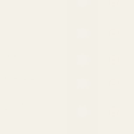
Uden at gå på kompromis med
kvaliteten
Præcis den samme duft
som originalen
Skabt med den samme
duftkomposition
Skickas inom 24 timmar
Ingen ventetid i butikken
Formel uden dyreforsøg
Rene ingredienser, der er sikre
for huden
60 dages pengene-tilbage-
garanti
Du vil enten elske den eller få
fuld refusion — ingen spørgsmål