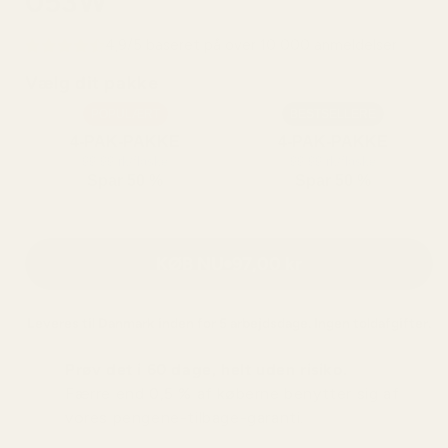
053W
4,9/5 baseret på over 10 000 anmeldelser
Vælg dit pakke
POPULÆRT
BESTSELLERE
4-PAK-PAKKE
4-PAK-PAKKE
99,99 rk/flaske
99,99 rk/flaske
Spar 50 %
Spar 50 %
KØB NU
97,00 kr
Leveres til
Danmark
inden for 5 arbejdsdage. Ingen toldafgifter.
Prøv det i 60 dage, helt uden risiko.
Færre end 0,5 % af køberne benytter sig af
vores pengene-tilbage-garanti.