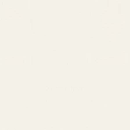
Duftanalyse
En orientalsk vaniljeduft til kvinder og mænd, der
markedsføres som lidenskabelig, fascinerende og trodsig.
Rum, myrra, olibanum, safran,
Topnoter