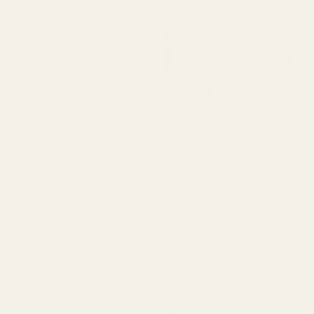
afgivet en ny bestilling, så
du skal bare regne med
lidt ventetid. Haha!
"
Apple Sandalwood –
Nr. 234
Michael T.
Verificeret køber
Juliana B
★
★
★
★
★
for 2 dage siden
Verificeret køber
★
★
★
★
★
"Jeg vidste ikke helt, hvad
for 4 måneder siden
jeg skulle forvente, men
"Fantastisk mærke og
den her gjorde virkelig
fantastiske produkter!"
indtryk på mig. Den dufter
superfrisk og minder
3 stk. 50 ml
ærligt talt ret meget om
parfumeflasker
Aventus. Den holder godt,
og prisen er meget bedre."
Alex W.
Verificeret køber