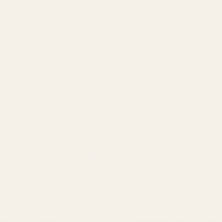
TryScent. Duften minder
"Deres produkter er af god
meget om originalen og
kvalitet til en meget
holder godt. Emballagen
overkommelig pris."
er flot, og flasken ser godt
ud. Alt i alt er det et rigtig
godt alternativ, hvis man
ønsker en kvalitetsduft til
en rimelig pris."
Berry Vanilla … Black
Opium – Nr. 132
VIS FLERE ANMELDELSER