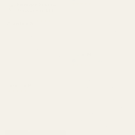
★
★
★
★
★
Pineapple Smoke...
for 2 dage siden
Aventus – nr. 288
"En af mine yndlingsdufte.
★
★
★
★
★
Christine N.
Jeg modtog den meget
for 5 dage siden
hurtigt. Den dufter så
"Jeg elsker virkelig disse
dejligt."
parfumer!!! Hver eneste af
dem, jeg har fået, dufter
Lionel M.
himmelsk. Nogle af dem vil
Verificeret køber
jeg sige er bedre end
★
★
★
★
★
originalen."
for 7 dage siden
"Først var jeg bekymret,
Terence M.
fordi leveringen blev lidt
★
★
★
★
★
forsinket, men da jeg
for 2 måneder siden
endelig modtog dem, blev
"Den dufter rigtig godt,
jeg virkelig imponeret over
men holder ikke så længe,
duften. Når duften har lagt
som den burde."
sig, åh gud, så er den
simpelthen fantastisk."