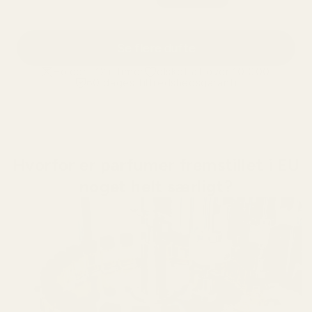
Se flere dufte
Holder i 12+ timer
elsket af over 10 000
60 dages tilfredshedsgaranti
Hvorfor er parfumer fremstillet i EU
noget helt særligt?