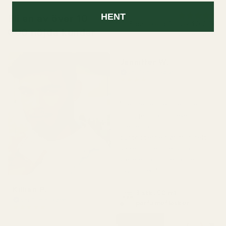
HENT
Bli en av över 10
4,9/5 baseret på over 10.000
000 nöjda kunder
anmeldelser
Jenniffer W.
Verificeret køber
★
★
★
★
★
for 2 dage siden
"Det her er den bedste
duft, jeg har oplevet i
meget lang tid;
duftnoterne gør mig helt
lykkelig. Den her vil altid
være en af mine faste
favoritter."
Killian P.
3 stk. 50 ml
Verificeret køber
parfumeflasker
★
★
★
★
★
for 1 dag siden