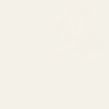
Michael R.
Verificeret køber
★
★
★
★
★
for 4 måneder siden
"Det her er den slags duft,
der får dig til at føle dig
velplejet. Ikke for stærk,
men lige tilpas. 👌"
Alvarez P.
Verificeret køber
★
★
★
★
★
for 4 måneder siden
Roxanne S
"Jeg har brugt Creed
Verificeret køber
Aventus i flere år, men
★
★
★
★
★
for 5 måneder siden
dette er den duft, der
minder mest om den, jeg
"Varerne ankom uden
har fundet, og til en
problemer. Parfumen var
brøkdel af prisen.
ikke ødelagt, lækkede ikke
Kombinationen af ananas
og var i god stand. Duften