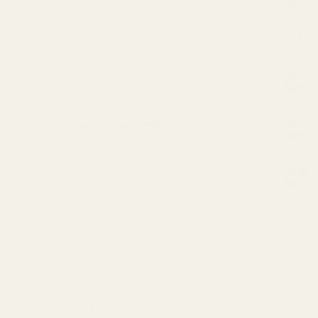
Hvor længe holder parfumen?
Hvad betyder 19-21 % parfume?
Parfumesammensætninger
ANSVARSFRASKRIVELSE VEDRØRENDE
SAMMENLIGNENDE REKLAME
Fremstillet i EU
Fransk kvalitetsstandard