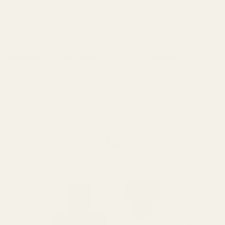
Vegansk, ikke testet på dyr
Fremstillet med samme sans
og fremstillet i EU.
for detaljer som
designermærker.
Pengene-tilbage-garanti
Langvarig
Vi tager varer retur inden for
Holder i 12+ timer (nogle
60 dage mod refusion.
siger længere).