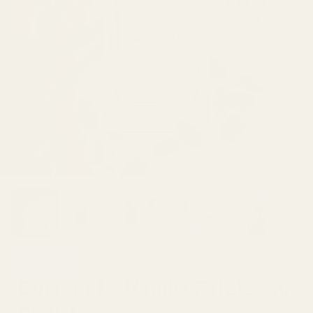
Hyggelig
Dufter af... Vanille Fatale - nr.