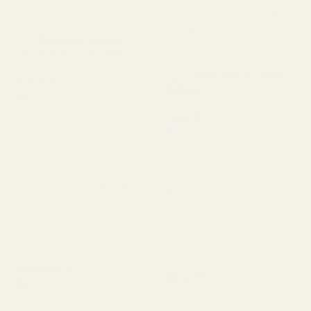
og vanilje er helt perfekt."
er perfekt og lugtede ikke
dårligt. Jeg elsker den –
Pineapple Smoke...
høj kvalitet."
Aventus – nr. 288
Cocoa Tonka ... Good
Anne E.
Girl – nr. 461
Verificeret køber
★
★
★
★
★
Lucy R
for 4 måneder siden
Verificeret køber
"Varerne ankom uden
★
★
★
★
★
for 4 måneder siden
problemer. Parfumen var
ikke ødelagt, lækkede ikke
"Vidunderlig duft. Holder
og var i god stand. Duften
længe.
er perfekt og lugtede ikke
Sød og varm. God og
dårligt. Jeg elsker den –
hurtig levering.
høj kvalitet."
Vil købe den igen."
Amanda G
★
★
★
★
★
Alina M
for 5 måneder siden
Verificeret køber
★
★
★
★
★
"Jeg er tilfreds med
for 5 måneder siden