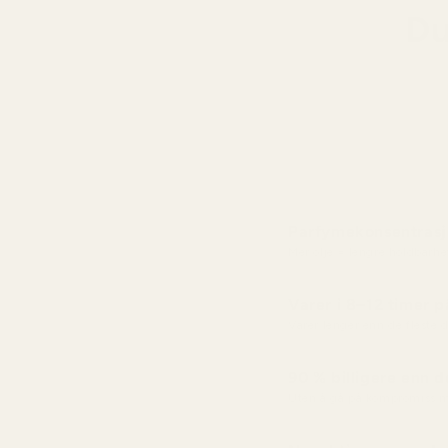
Du
Parfymekonsentras
Mer olje = lengre holdbarhe
Varer i 8–12 timer 
Varer lenger enn de fleste
90 % billigere enn d
Uten å gå på kompromiss m