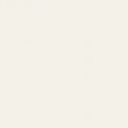
 deres så billige?
?
iklet for å vare lenge.
arfymeolje?
mer? (Ingredienser)