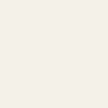
Nøyaktig samme duf
Laget med de samme dufta
Sendes innen 24 tim
Ingen venting i butikken
Cruelty-free formel
Rene ingredienser, trygge 
60-dagers pengene-
Elsker det eller får full re