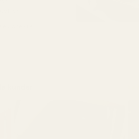
der
stoffer
ge europeiske
de kunder