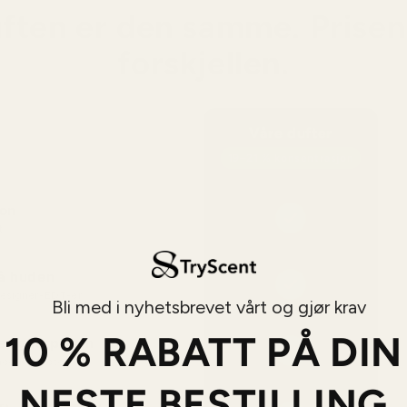
ften er den samme. Prisen
forskjellen.
Våre dufter
19–21 % konsentrasjon
jon
t
på huden
 designer-EDT-er
Bli med i nyhetsbrevet vårt og gjør krav
10 % RABATT PÅ DIN
esignerprisen
ed kvaliteten
NESTE BESTILLING