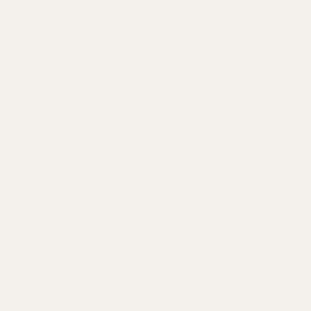
Ansvarsfraskrivelse
sk kvalitetsstandard
Pengene-tilbake-garan
Laget med samme
Vi aksepterer returer inne
ksomhet på detaljer som
dager og refunderer
designermerker.
kjøpesummen.
Oss vs. original