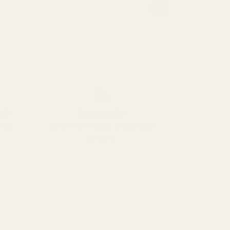
ti
Langvarig
n 60
Varer i 12+ timer (noen sier
lenger).