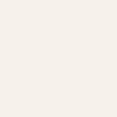
Laget i EU
Fran
Vegansk, ikke testet på dyr og
laget i EU.
oppmer