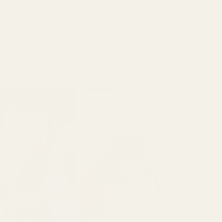
il
Norge
innen 5 virkedager.
, risikofritt.
v kjøperne bruker pengene-tilbake-