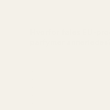
Hvorfor føles EU-pro
parfymer annerledes
Produsert i EU-anlegg med ingredien
som oppfyller IFRA-kravene.
Ftalatfri
Parabenfri
Vegansk
Ikke testet på dyr
IFRA-sertifisert