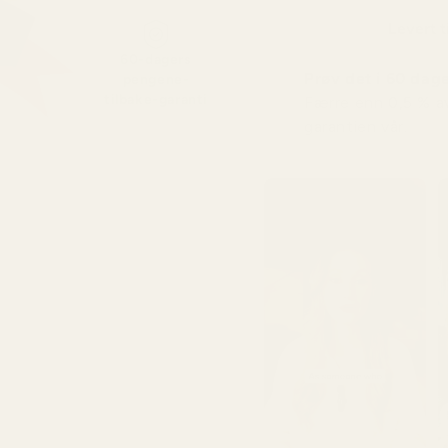
Levert t
60-dagers
Prøv det i 60 dager
pengene-
tilbake-garanti
Færre enn 0,5 % a
garantien vår.