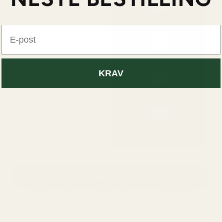
t som originalen
kkordene
E-post
er
KRAV
for huden
tilbake-garanti
fusjon – uten spørsmål
Se flere dufter
Varer i 12+ timer
elsket av over 10 000
60-dagers fornøydhetsgaranti