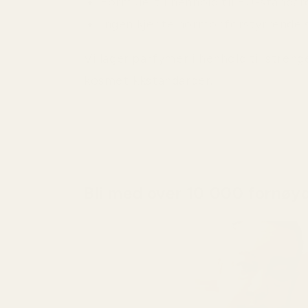
Formulert i henhold til EU-standar
Ingen kjente hormonforstyrrende 
Vi lager parfymer i henhold til stren
kosmetikkstandarder.
Bli med over 10 000 fornøy