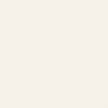
til
LØNNINGSDAGSSA
innhold
Finn din 
Til ham
Til henne