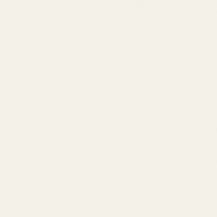
Produktbeskrivelse
Hvorfor er parfymene
Er det ekte parfyme
Parfymene våre er utv
Hva betyr 19–21 % p
Hvordan lages parfy