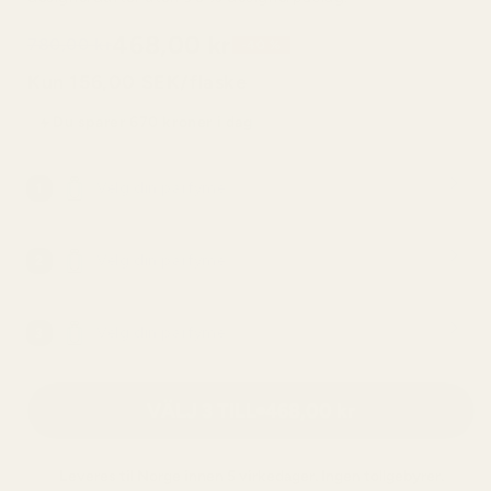
468,00 kr
780,00 kr
-40 %
Kun 156,00 SEK/flaske
Du sparer 670 kroner i dag
Velg din parfyme
1
Velg din parfyme
2
Velg din parfyme
3
VÄLJ 3 TILL
468,00 kr
Leveres til
Norge
innen 5 virkedager. Ingen tollgebyrer.