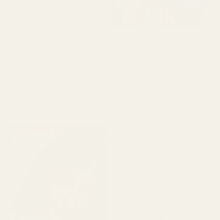
«Jeg har brukt Creed
Aventus i årevis, men dette
er den nærmeste kopien
jeg har funnet, og til en
Anne E.
brøkdel av prisen.
Verifisert kjøper
★
★
★
★
★
Kombinasjonen av ananas
for 4 måneder siden
og vanilje er akkurat
passe.»
«Produktet kom pent
frem. Parfymen var ikke
Ananasrøyk... Aventus
ødelagt, lekket ikke og var
- Nr. 288
i god stand. Duften er
perfekt og luktet ikke
vondt. Jeg elsker den, høy
kvalitet.»
★
★
★
★
★
Alina M.
for 5 måneder siden
«Jeg er fornøyd med
TryScent. Duften lukter
veldig lik originalen og