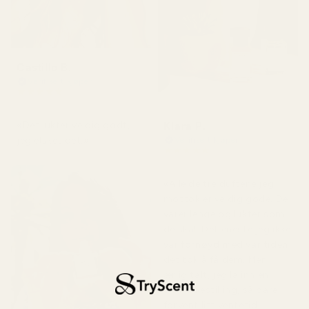
Castillo B.
Verifisert kjøper
★
★
★
★
★
for 3 måneder siden
Klara P.
«Det lukter veldig godt,
jeg elsket det.»
Verifisert kjøper
★
★
★
★
★
for 2 dager siden
«Alle de tre duftene jeg
mottok er veldig gode. De
varer lenge og lukter som
de skal. Det eneste jeg ikke
var fornøyd med var tiden
det tok å få dem. Men
ærlig talt, jeg la inn en
andre bestilling, så bare
forvent litt ventetid.