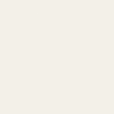
Personvernerklæring
Bruksvilkår
Refusjon og retur
Leveringspolicy
AI-bakgrunn
Avbryt avtalen her
Kontakt
Driftsselskap:
Lancer Properties LLC