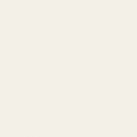
Om oss
Hvis
Blogger
Handling
Menn
Kvinner
Beste tilbud
Informasjon