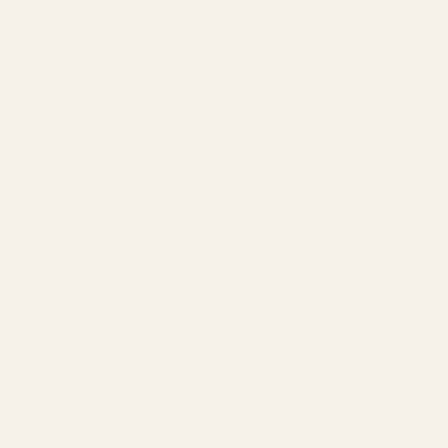
Produsert i EU-anlegg med ingredienser og
formuleringer som oppfyller IFRA-kravene.
Ftalatfri
Parabenfri
Vegansk
Ikke testet på dyr
IFRA-sertifisert
Formulert i henhold til EU-standarder
Ingen kjente hormonforstyrrende stoffer
Vi lager parfymer i henhold til strenge
europeiske kosmetikkstandarder.