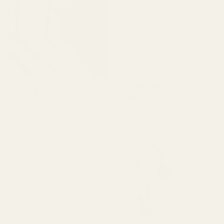
varer lenge. Emballasjen er
stilig, og flasken ser fin ut.
Alt i alt er det et flott
alternativ hvis du ønsker
en kvalitetsduft til en
rimelig pris.»
Bærvanilje ..Svart
Lucy R.
opium - Nr. 132
Verifisert kjøper
★
★
★
★
★
for 4 måneder siden
"Nydelig duft. Varer lenge."
Søt og varm. God og rask
levering.
Vil kjøpe igjen.