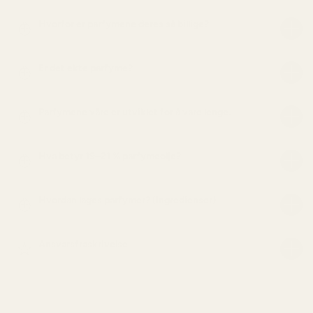
Hvorfor er parfymene deres så billige?
Er det ekte parfyme?
Parfymene våre er utviklet for å vare lenge.
Hva betyr 19–21 % parfymeolje?
Hvordan lages parfymer? (Ingredienser)
Ansvarsfraskrivelse