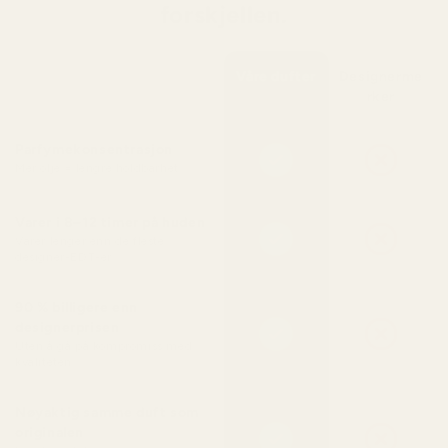
forskjellen.
Våre dufter
Designerme
rker
Parfymekonsentrasjon
Mer olje = lengre holdbarhet
Varer i 8–12 timer på huden
Varer lenger enn de fleste
designer-EDT-er
90 % billigere enn
designerprisen
Uten å gå på kompromiss med
kvaliteten
Nøyaktig samme duft som
originalen