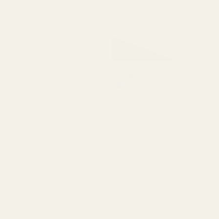
Amanda G.
Verifisert kjøper
★
★
★
★
★
for 5 måneder siden
"Produktene deres er av
god kvalitet til en svært
rimelig pris."
VIS FLERE ANMELDELSER