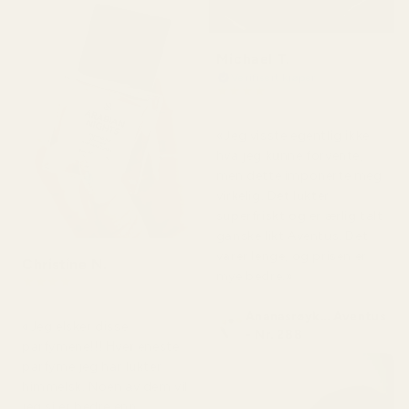
Michael T.
Verifisert kjøper
★
★
★
★
★
for 2 dager siden
«Jeg visste egentlig ikke
hva jeg kunne forvente,
men dette imponerte meg
virkelig. Det lukter
superfriskt og er ærlig talt
ganske likt Aventus. Det
varer lenge, og prisen er
Christine N.
mye bedre.»
★
★
★
★
★
for 5 dager siden
Ananasrøyk... Aventus
«Jeg elsker disse
- Nr. 288
parfymene!!! Hver eneste
parfyme jeg har lukter
himmelsk. Noen av dem vil
jeg si er bedre enn