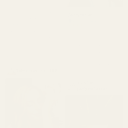
For 1 dag siden
«Dette er mitt første kjøp,
Jennifer W.
og jeg er hekta. Jeg
Verifisert kjøper
kommer aldri til å kjøpe
★
★
★
★
★
for 2 dager siden
parfyme noe annet sted
igjen. Jeg har aldri klart å
«Dette er den beste duften
finne en kopiduft som
jeg har luktet på veldig
virkelig luktet autentisk og
lenge, notene gjør meg
konsistent.»
fullstendig glad. Jeg vil ha
denne som en fast favoritt
for alltid.»
Salvieseder - nr. 283
3 x 50 ml
parfymeflasker