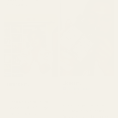
originalen.»
Lionel M.
Terence M.
Verifisert kjøper
★
★
★
★
★
★
★
★
★
★
for 2 måneder siden
for 7 dager siden
«Det lukter veldig godt,
«Først var jeg bekymret
men varer ikke så lenge
fordi leveransen var litt
som det burde.»
forsinket, men da jeg fikk