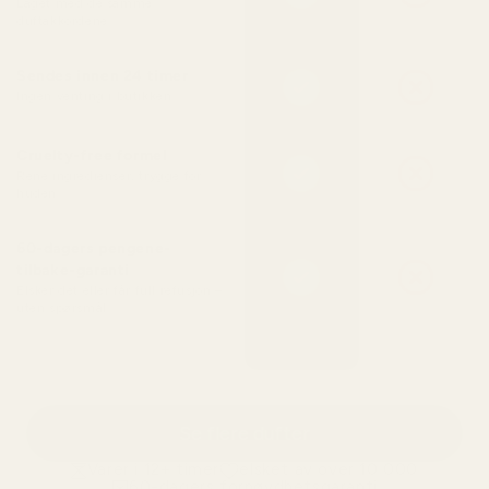
Laget med de samme
duftakkordene
Sendes innen 24 timer
Ingen venting i butikken
Cruelty-free formel
Rene ingredienser, trygge for
huden
60-dagers pengene-
tilbake-garanti
Elsker det eller får full refusjon –
uten spørsmål
Se flere dufter
Varer i 12+ timer
elsket av over 10 000
60-dagers fornøydhetsgaranti