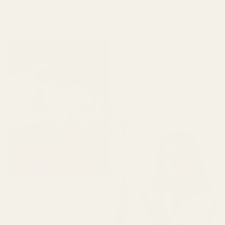
som får deg til å føle deg
«Produktet kom pent
uthvilt. Ikke for sterk,
frem. Parfymen var ikke
akkurat passe. 👌»
ødelagt, lekket ikke og var
i god stand. Duften er
perfekt og luktet ikke
vondt. Jeg elsker den, høy
kvalitet.»
Cocoa Tonka ... Flink
jente - Nr. 461
Álvarez P.
Verifisert kjøper
★
★
★
★
★
for 4 måneder siden