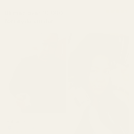
Bli med over 10 000
4,9/5 basert på over 10 000
fornøyde kunder
anmeldelser
Killian P.
Verifisert kjøper
★
★
★
★
★