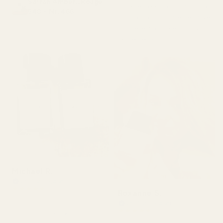
Safran Amber...Rouge
«Lukter akkurat som Luna
540 - Nr. 466
Rossa Carbon, men er mye
billigere. Kan ikke tro hvor
lik den er.»
Michael R.
Verifisert kjøper
★
★
★
★
★
Roxanne S.
for 4 måneder siden
Verifisert kjøper
★
★
★
★
★
«Dette er den typen duft
for 5 måneder siden