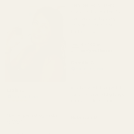
dem, ble jeg fullstendig
overveldet av duften. Når
den først har lagt seg,
herregud, den er bare
fantastisk.»
4 x 100 ml
parfymeflasker
Camilla G.
Verifisert kjøper
★
★
★
★
★
for 3 måneder siden
«Parfymene lukter perfekt,
Lidis A.
duftene varer veldig lenge,
Verifisert kjøper
★
★
★
★
★
fantastisk kvalitet.»
for 2 måneder siden
"Den er perfekt og vakker
Robinson D.
🥰🥰🥰"
★
★
★
★
★
for 4 måneder siden