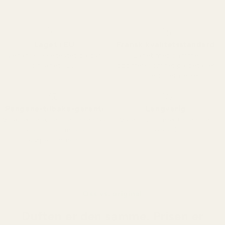
Laget i EU
Fransk kvalitetsstandard
Vegansk, ikke testet på dyr
Laget med samme
og laget i EU.
oppmerksomhet på detaljer
som designermerker.
Pengene-tilbake-garanti
Langvarig
Vi aksepterer returer innen 60
Varer i 12+ timer (noen sier
dager og refunderer
lenger).
kjøpesummen.
Oss vs. original
Duften er den samme. Prisen er