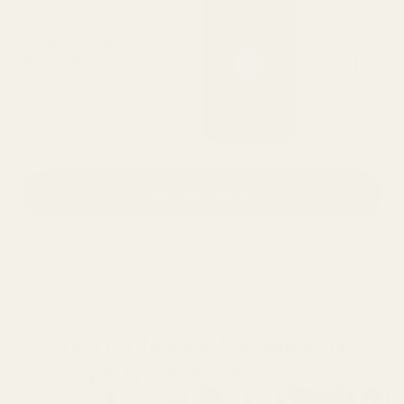
60-dagers pengene-
tilbake-garanti
Elsker det eller får full refusjon –
uten spørsmål
Se flere dufter
Varer i 12+ timer
elsket av over 10 000
60-dagers fornøydhetsgaranti
Hvorfor føles EU-produserte
parfymer annerledes?