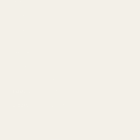
Leveringspolicy
AI-bakgrunn
Avbryt avtalen her
Kontakt
Driftsselskap:
Lancer Properties LLC
Telefon:
+18883736114
E-post:
hello@tryscent.co