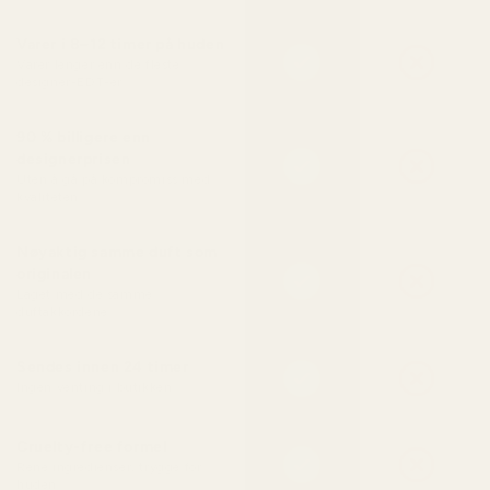
Varer i 8–12 timer på huden
Varer lenger enn de fleste
designer-EDT-er
90 % billigere enn
designerprisen
Uten å gå på kompromiss med
kvaliteten
Nøyaktig samme duft som
originalen
Laget med de samme
duftakkordene
Sendes innen 24 timer
Ingen venting i butikken
Cruelty-free formel
Rene ingredienser, trygge for
huden