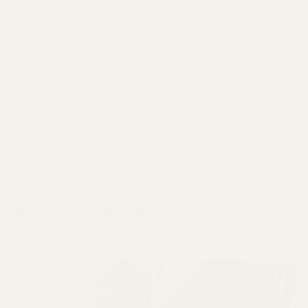
Ikke testet på dyr
IFRA-sertifisert
Formulert i henhold til EU-standarder
Ingen kjente hormonforstyrrende stoffer
Vi lager parfymer i henhold til strenge
europeiske kosmetikkstandarder.
Bli med over 10 000
4,9/5 basert på over 10 000
fornøyde kunder
anmeldelser