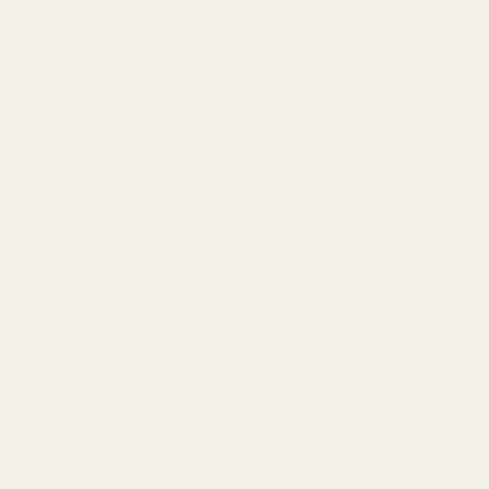
Velg din parfyme
5
Velg din parfyme
6
VÄLJ 6 TILL
380,00 kr
Leveres til
Norge
innen 5 virkedager. Ingen tollgebyrer.
Prøv det i 60 dager, risikofritt.
Færre enn 0,5 % av kjøperne bruker pengene-
tilbake-garantien vår.