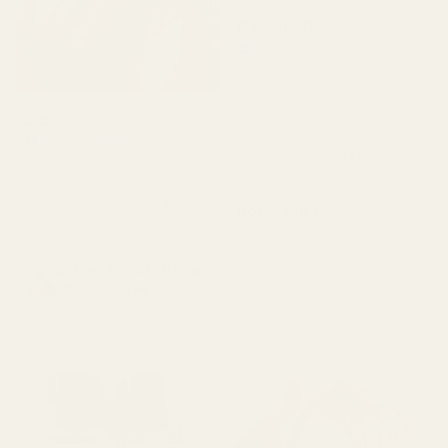
Camilla G.
Verifisert kjøper
★
★
★
★
★
for 3 måneder siden
«Parfymene lukter perfekt,
Lidis A.
duftene varer veldig lenge,
Verifisert kjøper
★
★
★
★
★
fantastisk kvalitet.»
for 2 måneder siden
"Den er perfekt og vakker
Robinson D.
🥰🥰🥰"
★
★
★
★
★
for 4 måneder siden
Safran Amber...Rouge
«Lukter akkurat som Luna
540 - Nr. 466
Rossa Carbon, men er mye
billigere. Kan ikke tro hvor
lik den er.»