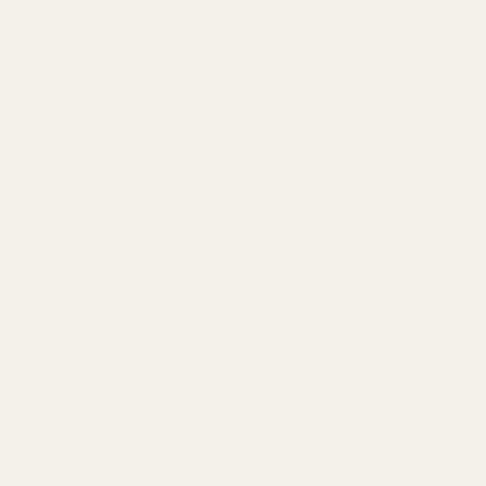
6 flasker à 50 ml. Samme designerdufter uten 90 %
designerpåslag.
380,00 kr
1 050,00 kr
-63 %
Kun 63,33 SEK/flaske
Du sparer 670 kroner i dag
Velg din parfyme
1
Velg din parfyme
2
Velg din parfyme
3
Velg din parfyme
4