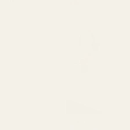
Lucy R.
opium - Nr. 132
Verifisert kjøper
★
★
★
★
★
for 4 måneder siden
"Nydelig duft. Varer lenge."
Søt og varm. God og rask
levering.
Vil kjøpe igjen.
Amanda G.
Verifisert kjøper