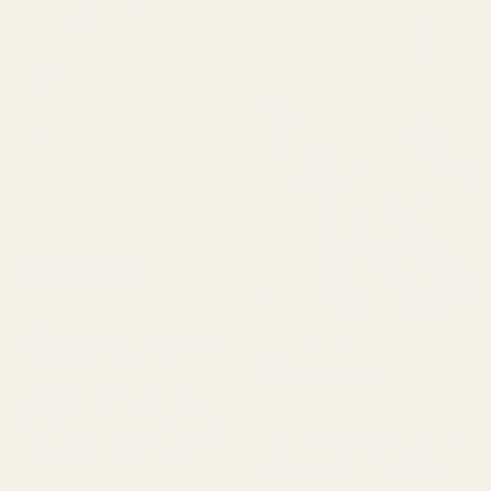
Killian P.
Verifisert kjøper
★
★
★
★
★
For 1 dag siden
«Dette er mitt første kjøp,
Jennifer W.
og jeg er hekta. Jeg
Verifisert kjøper
kommer aldri til å kjøpe
★
★
★
★
★
for 2 dager siden
parfyme noe annet sted
igjen. Jeg har aldri klart å
«Dette er den beste duften
finne en kopiduft som
jeg har luktet på veldig
virkelig luktet autentisk og
lenge, notene gjør meg