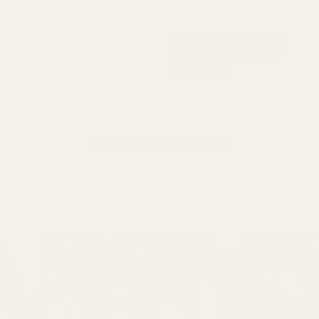
★
★
★
★
★
for 5 måneder siden
"Produktene deres er av
god kvalitet til en svært
rimelig pris."
VIS FLERE ANMELDELSER