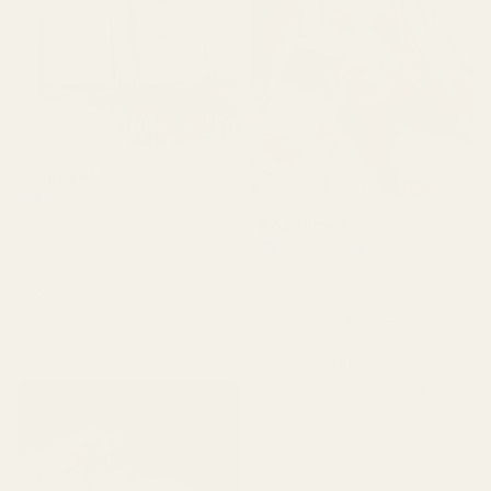
Michael R.
Verifisert kjøper
★
★
★
★
★
Roxanne S.
for 4 måneder siden
Verifisert kjøper
★
★
★
★
★
«Dette er den typen duft
for 5 måneder siden
som får deg til å føle deg
«Produktet kom pent
uthvilt. Ikke for sterk,
frem. Parfymen var ikke
akkurat passe. 👌»
ødelagt, lekket ikke og var
i god stand. Duften er
perfekt og luktet ikke
vondt. Jeg elsker den, høy
kvalitet.»