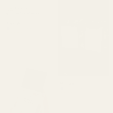
3 x 50 ml
parfymeflasker
Alex W.
Verifisert kjøper
★
★
★
★
★
for 2 dager siden
«En av mine favorittdufter.
Jeg mottok den veldig
raskt. Lukter så godt.»
Michael T.
Verifisert kjøper
★
★
★
★
★
for 2 dager siden
«Jeg visste egentlig ikke
hva jeg kunne forvente,