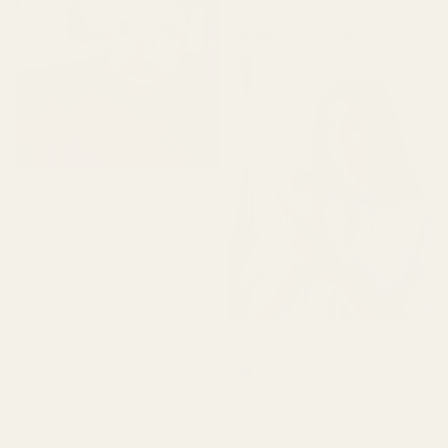
Cocoa Tonka ... Flink
jente - Nr. 461
Álvarez P.
Verifisert kjøper
★
★
★
★
★
for 4 måneder siden
«Jeg har brukt Creed
Aventus i årevis, men dette
er den nærmeste kopien
jeg har funnet, og til en
Anne E.
brøkdel av prisen.
Verifisert kjøper
★
★
★
★
★
Kombinasjonen av ananas
for 4 måneder siden
og vanilje er akkurat
passe.»
«Produktet kom pent