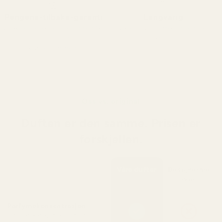
Pengene-tilbake-garanti
Langvarig
Vi aksepterer returer innen 60
Varer i 12+ timer (noen sier
dager og refunderer
lenger).
kjøpesummen.
Oss vs. original
Duften er den samme. Prisen er
forskjellen.
Våre dufter
Designerme
rker
Parfymekonsentrasjon
Mer olje = lengre holdbarhet