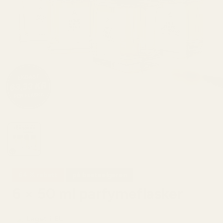
64 % rabatt
på bestselgeren
6 × 50 ml parfymeflasker
Laget i EU