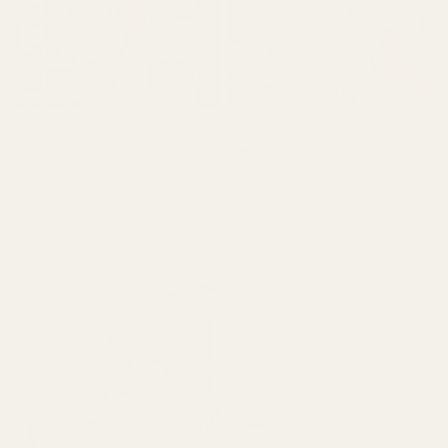
Lionel M.
Terence M.
Verifisert kjøper
★
★
★
★
★
★
★
★
★
★
for 2 måneder siden
for 7 dager siden
«Det lukter veldig godt,
«Først var jeg bekymret
men varer ikke så lenge
fordi leveransen var litt
som det burde.»
forsinket, men da jeg fikk
dem, ble jeg fullstendig
overveldet av duften. Når
den først har lagt seg,
herregud, den er bare
fantastisk.»
4 x 100 ml
parfymeflasker