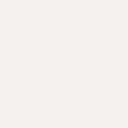
Blogger
Handling
Menn
Kvinner
Beste tilbud
Informasjon
Personvernerklæring
Bruksvilkår
Refusjon og retur