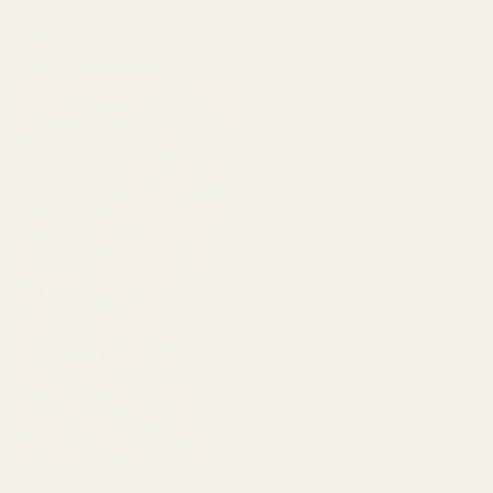
frem. Parfymen var ikke
Ananasrøyk... Aventus
ødelagt, lekket ikke og var
- Nr. 288
i god stand. Duften er
perfekt og luktet ikke
vondt. Jeg elsker den, høy
kvalitet.»
★
★
★
★
★
Alina M.
for 5 måneder siden
«Jeg er fornøyd med
TryScent. Duften lukter
veldig lik originalen og
varer lenge. Emballasjen er
stilig, og flasken ser fin ut.
Alt i alt er det et flott
alternativ hvis du ønsker
en kvalitetsduft til en
rimelig pris.»
Bærvanilje ..Svart