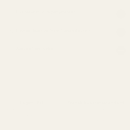
Hva betyr 19–21 % parfymeolje?
Hvordan lages parfymer? (Ingredienser)
Ansvarsfraskrivelse
Laget i EU
Fransk kvalitetsstandard
Vegansk, ikke testet på dyr
Laget med samme
og laget i EU.
oppmerksomhet på detaljer
som designermerker.