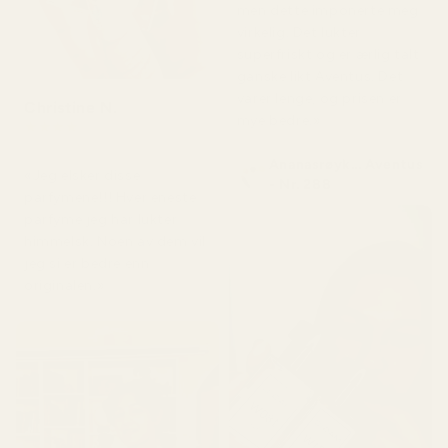
men dette imponerte meg
virkelig. Det lukter
superfriskt og er ærlig talt
ganske likt Aventus. Det
varer lenge, og prisen er
Christine N.
mye bedre.»
★
★
★
★
★
for 5 dager siden
Ananasrøyk... Aventus
«Jeg elsker disse
- Nr. 288
parfymene!!! Hver eneste
parfyme jeg har lukter
himmelsk. Noen av dem vil
jeg si er bedre enn
originalen.»