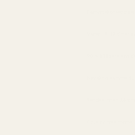
Parfymekonsentras
Mer olje = lengre holdbarhe
Varer i 8–12 timer 
Varer lenger enn de fleste
90 % billigere enn d
Uten å gå på kompromiss m
Nøyaktig samme duf
Laget med de samme dufta
Sendes innen 24 tim
Ingen venting i butikken
Cruelty-free formel
Rene ingredienser, trygge 