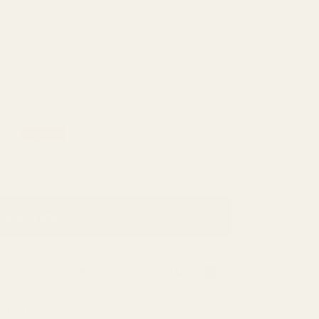
KE
100 ml - valgt av 8 av 10 kunder
Populær
50 ml
30 ml
3,50 kr / ml
4,33 kr / ml
dlekurven
225,00 kr
265,00 kr
il
Norge
innen 5 virkedager.