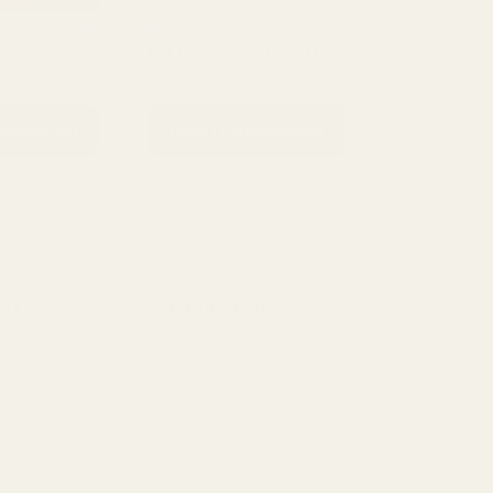
YSL Black Opium
Inspirert av: Libre
.Svart opium
Lukter som... Libre - Nr.
034
130,00 kr
,00 kr
230,00 kr
ndlekurven
Legg i handlekurven
ti
Langvarig
ukter
Varer i 12+ timer (noen sier
on.
lenger).