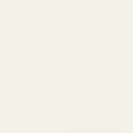
jon
t
på huden
 designer-EDT-er
esignerprisen
ed kvaliteten
t som originalen
kkordene
er
for huden