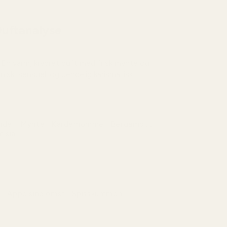
uftanalyse
n. En varm, krydret duft med frisk mynte og
nisk, sensuell og uendelig karismatisk.
ndel · Mynte · Kardemomme · Bergamott ·
isia
g lavendel og mynte møter bergamott og
ktig artemisia, lett krydret med kardemomme.
 · Appelsinblomst · Spisskummen
et og blomsteraktig med et mykt, forførende
.