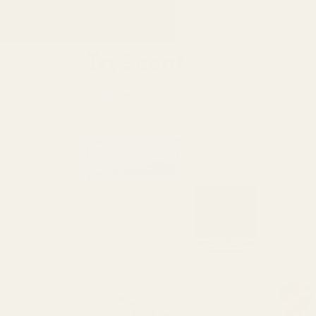
til
LØNNINGSDAGSSA
innhold
Finn din 
Til ham
Til henne