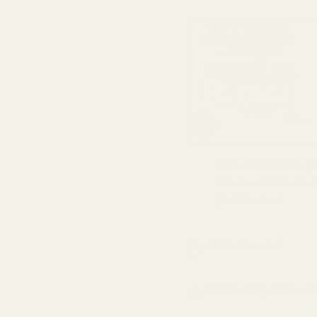
Prøv det i 60 dager
Færre enn 0,5 % a
garantien vår.
Slik lukter det
Er det parfymert va