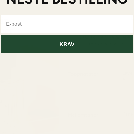
D
E-post
Klassisk, men likevel leke
trøstende vanilje – iko
KRAV
Toppnotater
Lave
Artem
Kjøli
urtea
Mellomtoner
Kanel
Krydr
hjerte