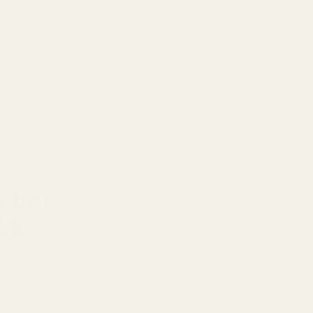
je · Seder · Tonkabønne
te, treaktig og varm med en søt, maskulin
ning.
u bør
kk.
Designermerker