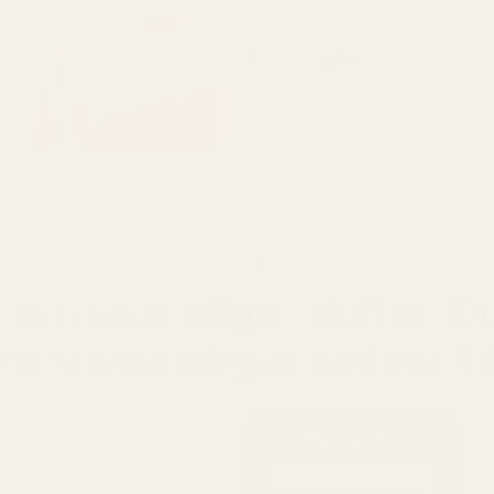
Basisnotater
Vanil
Kreme
avslut
Oss vs. original
an sammenligne dufter. D
så sammenligne matemati
Våre dufter
19–21 % konsentrasjon