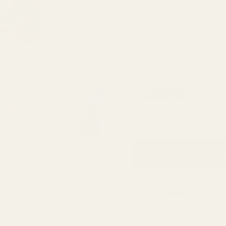
FULL BESKRIVELSE
RENT MER
60-dagers
pengene-
Sterk
tilbake-garanti
Skostørrelse:
Bestselgere
100 ml
2,25 kr / ml
Legg i han
Levert t