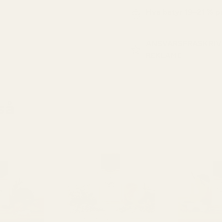
Hva betyr 19–21 % 
ANSVARSFRASKRIV
REKLAME
så