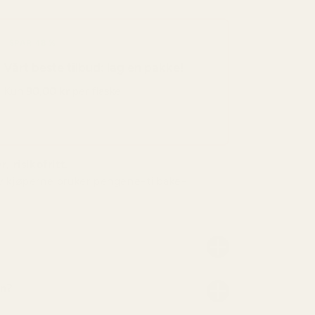
SPAR 48 %
Vårt beste tilbud: lag en pakke!
Kun
90,00 kr
per flaske
, risikofritt.
v kjøperne bruker pengene-tilbake-
nn?