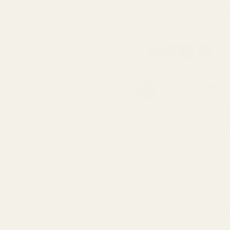
Prøv det i 60 dager
Færre enn 0,5 % a
garantien vår.
Slik lukter det
Er det parfymert va