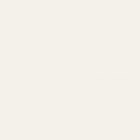
Parfymekonsentras
Mer olje = lengre holdbarhe
Varer i 8–12 timer 
Varer lenger enn de fleste
90 % billigere enn d
Uten å gå på kompromiss m
Nøyaktig samme duf
Laget med de samme dufta
Sendes innen 24 tim
Ingen venting i butikken
Cruelty-free formel
Rene ingredienser, trygge 