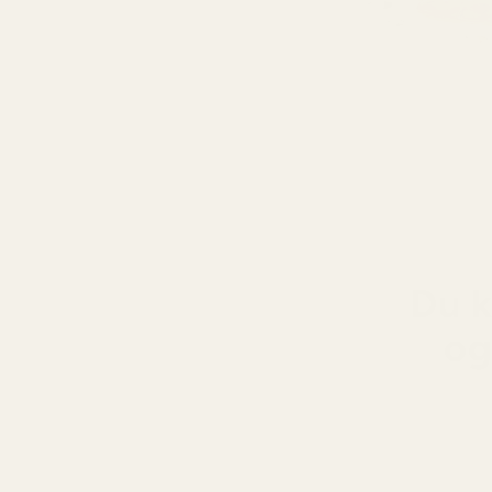
Du k
og