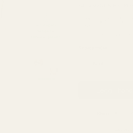
FULL BESKRIVELSE
RENT MER
60-dagers
pengene-
Blomster
Daglig
Vår
Me
tilbake-garanti
Skostørrelse:
30 ml
4,33 kr / ml
Legg i han
Levert t