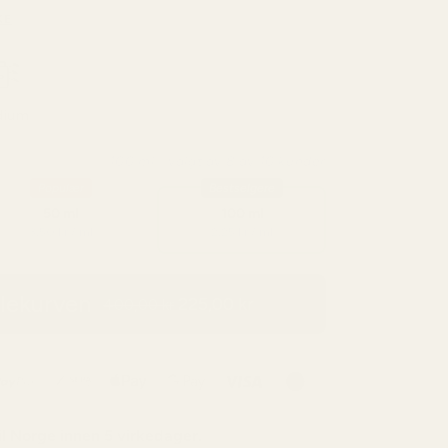
KE
dium
100 ml - valgt av 8 av 10 kunder
Populær
Bestselgere
50 ml
100 ml
3,50 kr / ml
2,25 kr / ml
dlekurven
225,00 kr
400,00 kr
il
Norge
innen 5 virkedager.