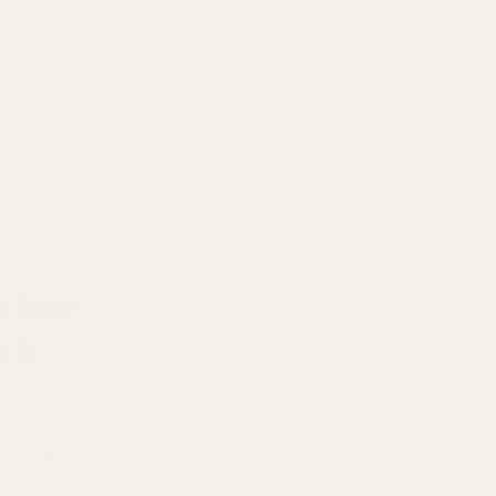
m og stilig finish der treaktige nyanser skaper
 struktur og langvarig raffinement.
u bør
kk.
Designermerker