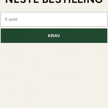
D
E-post
082W er en romantisk og el
og en so
KRAV
Toppnotater
Mand
En lys
en fem
Mellomtoner
Rose
Et my
romant
Basisnotater
Patch