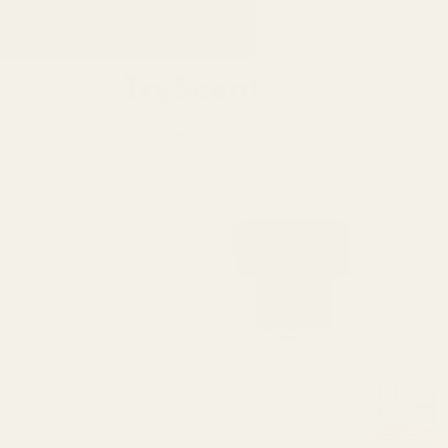
til
LØNNINGS
innhold
Finn din 
Til ham
Til henne