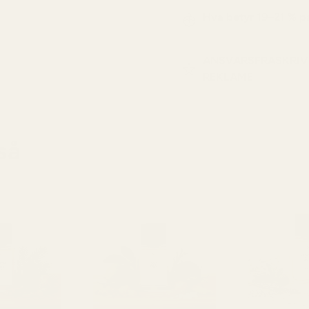
Hva betyr 19–21 % 
ANSVARSFRASKRIV
REKLAME
så