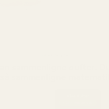
En var
dybde,
Oss vs. original
an sammenligne dufter. D
så sammenligne matemati
Våre dufter
19–21 % konsentrasjon