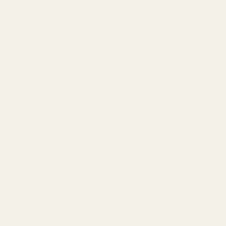
jon
t
på huden
 designer-EDT-er
esignerprisen
ed kvaliteten
t som originalen
kkordene
er
for huden