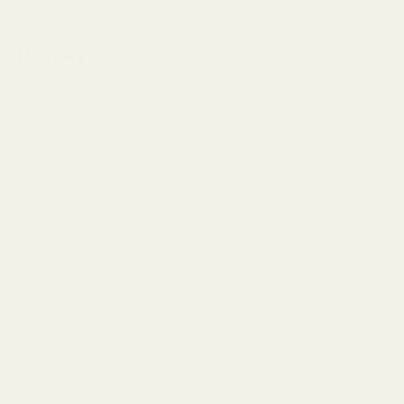
uftanalyse
egant duft der frisk sitrus møter myk rose
fistikert treaktig base.
arin
 og glitrende åpning med saftig friskhet som gir
inin og moderne følelse.
jasmin
kt og blomstrende hjerte som utstråler
isk eleganse og subtil sensualitet.
ouli, sandeltre, eik, vetiver