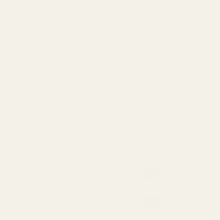
SPAR 48 %
Vårt beste tilbud: lag en pakke!
Kun
90,00 kr
per flaske
, risikofritt.
v kjøperne bruker pengene-tilbake-
nn?