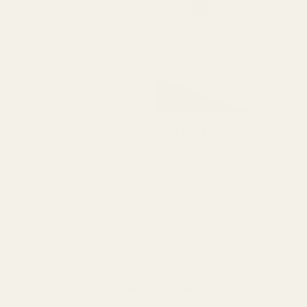
Amanda G.
Verifisert kjøper
★
★
★
★
★
for 5 måneder siden
"Produktene deres er av
god kvalitet til en svært
rimelig pris."
VIS FLERE ANMELDELSER