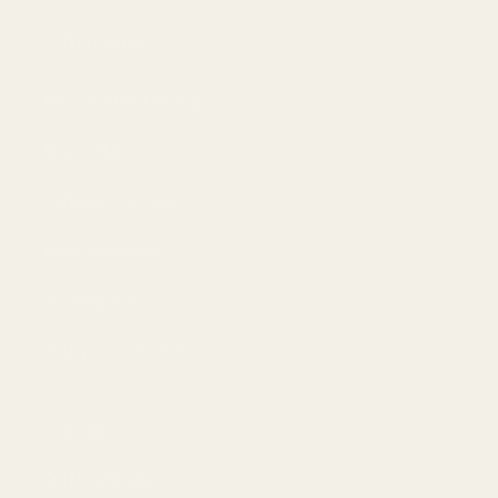
Informasjon
Personvernerklæring
Bruksvilkår
Refusjon og retur
Leveringspolicy
AI-bakgrunn
Avbryt avtalen her
Kontakt
Driftsselskap: