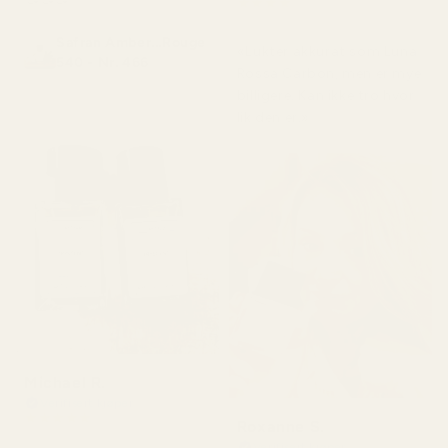
★
★
★
★
★
for 4 måneder siden
Safran Amber...Rouge
«Lukter akkurat som Luna
540 - Nr. 466
Rossa Carbon, men er mye
billigere. Kan ikke tro hvor
lik den er.»
Michael R.
Verifisert kjøper
★
★
★
★
★
Roxanne S.
for 4 måneder siden
Verifisert kjøper