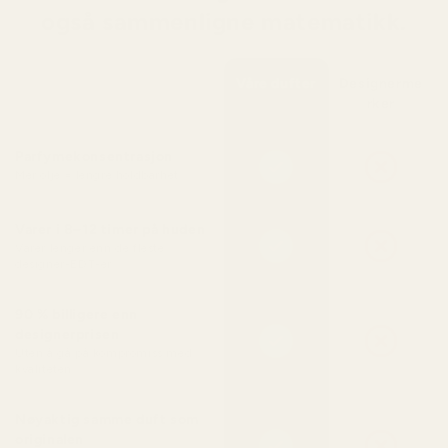
også sammenligne matematikk.
Våre dufter
Designerme
rker
Parfymekonsentrasjon
Mer olje = lengre holdbarhet
Varer i 8–12 timer på huden
Varer lenger enn de fleste
designer-EDT-er
90 % billigere enn
designerprisen
Uten å gå på kompromiss med
kvaliteten
Nøyaktig samme duft som
originalen