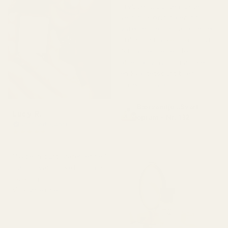
TryScent. Duften lukter
veldig lik originalen og
varer lenge. Emballasjen er
stilig, og flasken ser fin ut.
Alt i alt er det et flott
alternativ hvis du ønsker
en kvalitetsduft til en
rimelig pris.»
Bærvanilje ..Svart
Lucy R.
opium - Nr. 132
Verifisert kjøper
★
★
★
★
★
for 4 måneder siden
"Nydelig duft. Varer lenge."
Søt og varm. God og rask
levering.
Vil kjøpe igjen.