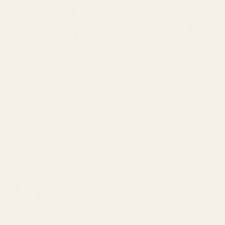
Castillo B.
Verifisert kjøper
★
★
★
★
★
for 3 måneder siden
Klara P.
«Det lukter veldig godt,
jeg elsket det.»
Verifisert kjøper
★
★
★
★
★
for 2 dager siden
«Alle de tre duftene jeg
mottok er veldig gode. De
varer lenge og lukter som
de skal. Det eneste jeg ikke
var fornøyd med var tiden
det tok å få dem. Men
ærlig talt, jeg la inn en