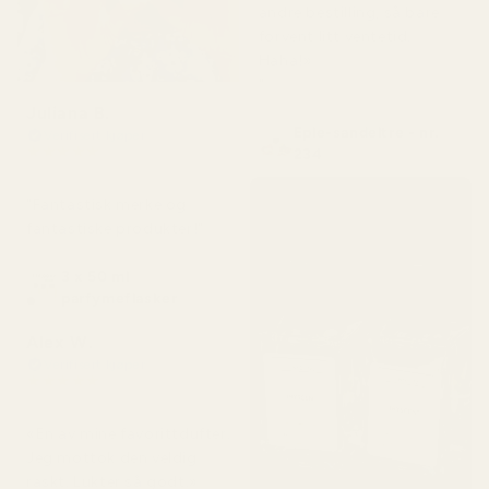
andre bestilling, så bare
forvent litt ventetid.
Haha!»
"
Juliana B.
Eple-sandeltre - nr.
Verifisert kjøper
★
★
★
★
★
234
for 4 måneder siden
"Fantastisk merke og
fantastiske produkter!"
3 x 50 ml
parfymeflasker
Alex W.
Verifisert kjøper
★
★
★
★
★
for 2 dager siden
«En av mine favorittdufter.
Jeg mottok den veldig
raskt. Lukter så godt.»