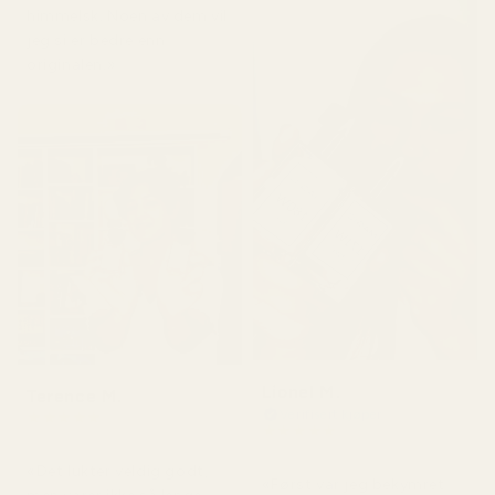
himmelsk. Noen av dem vil
jeg si er bedre enn
originalen.»
Lionel M.
Terence M.
Verifisert kjøper
★
★
★
★
★
★
★
★
★
★
for 2 måneder siden
for 7 dager siden
«Det lukter veldig godt,
«Først var jeg bekymret