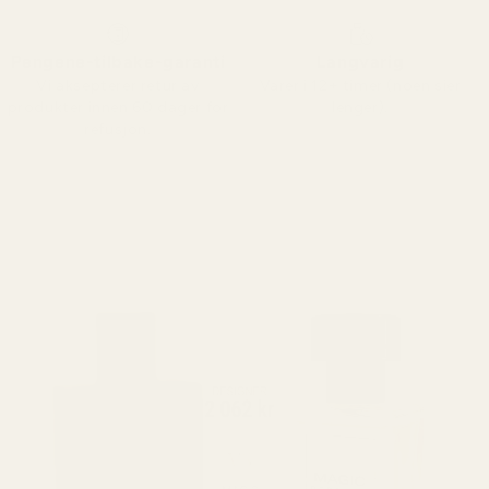
Pengene-tilbake-garanti
Langvarig
Vi aksepterer retur av
Varer i 12+ timer (noen sier
produkter innen 60 dager for
lenger).
refusjon.