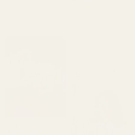
★
★
★
★
★
«Dette er den typen duft
for 5 måneder siden
som får deg til å føle deg
«Produktet kom pent
uthvilt. Ikke for sterk,
frem. Parfymen var ikke
akkurat passe. 👌»
ødelagt, lekket ikke og var
i god stand. Duften er
perfekt og luktet ikke
vondt. Jeg elsker den, høy
kvalitet.»
Cocoa Tonka ... Flink
jente - Nr. 461
Álvarez P.
Verifisert kjøper