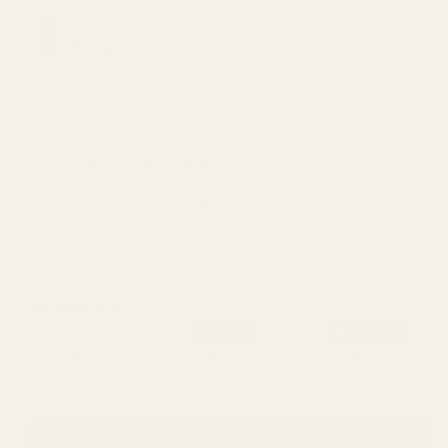
Inspirert av:
Giorgio Armani-koden
(Designerpris: 2 199,00 SEK)
Varer i opptil 12 timer, 21 % konsentrasjon
FULL BESKRIVELSE
RENT MERKE
Orientalsk
Date Night
Vinter
Sterk
Skostørrelse:
100 ml - valgt av 8 av 10 kunder
Populær
Bestselgere
30 ml
50 ml
100 ml
4,33 kr / ml
3,50 kr / ml
2,25 kr / ml
Legg i handlekurven
225,00 kr
400,00 kr