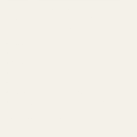
Produsert i anlegg innenfor EU med
ingredienser og formuleringer som oppfyller
IFRA-kravene.
Ftalatfri
Uten parabener
Vegansk
Gratis dyreforsøk
IFRA-godkjent
Utviklet i henhold til EU-standarder
Ingen kjente hormonforstyrrende stoffer
Vi produserer parfymer i henhold til strenge
europeiske kosmetikkstandarder