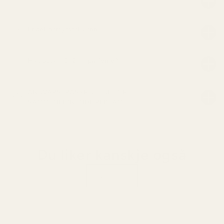
Er det parfymert vann?
Hva betyr 19–21 % parfyme?
ANSVARSFRASKRIVELSE FOR
SAMMENLIGNENDE REKLAME
Du liker kanskje også
Vis alle