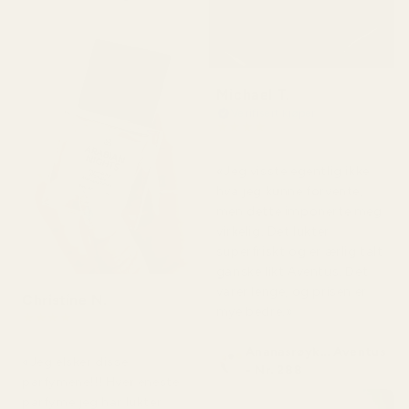
Michael T.
Verifisert kjøper
★
★
★
★
★
for 2 dager siden
«Jeg visste egentlig ikke
hva jeg kunne forvente,
men dette imponerte meg
virkelig. Det lukter
superfriskt og er ærlig talt
ganske likt Aventus. Det
varer lenge, og prisen er
Christine N.
mye bedre.»
★
★
★
★
★
for 5 dager siden
Ananasrøyk... Aventus
«Jeg elsker disse
- Nr. 288
parfymene!!! Hver eneste
parfyme jeg har lukter