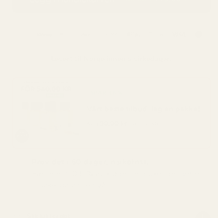
Levert til
Norge
innen 5 virkedager.
SPAR 48 %
Vårt beste tilbud: lag en pakke!
Kun
90,00 kr
per flaske
Prøv det i 60 dager, risikofritt.
Færre enn 0,5 % av kjøperne bruker pengene-
tilbake-garantien vår.
Slik lukter det