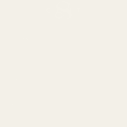
Om oss
Hvis
Blogger
Handling
Menn
Kvinner
Beste tilbud