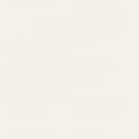
men varer ikke så lenge
fordi leveransen var litt
som det burde.»
forsinket, men da jeg fikk
dem, ble jeg fullstendig
overveldet av duften. Når
den først har lagt seg,
herregud, den er bare
fantastisk.»
4 x 100 ml
parfymeflasker
Camilla G.
Verifisert kjøper
★
★
★
★
★
for 3 måneder siden
«Parfymene lukter perfekt,
Lidis A.
duftene varer veldig lenge,
Verifisert kjøper
★
★
★
★
★
fantastisk kvalitet.»
for 2 måneder siden
"Den er perfekt og vakker
Robinson D.
🥰🥰🥰"