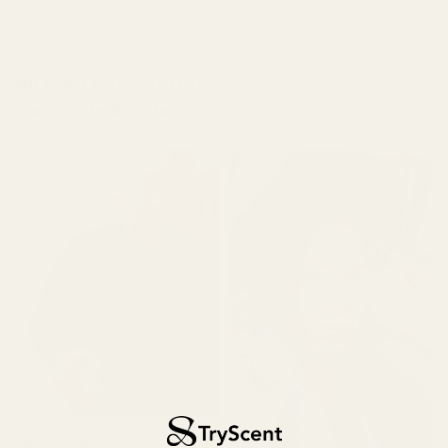
Bli med over 10 000
4,9/5 basert på over 10 000
fornøyde kunder
anmeldelser
Killian P.