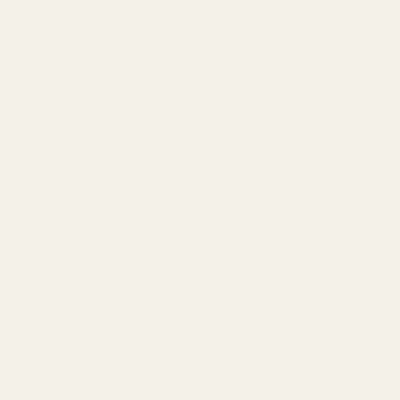
Laget med de samme
duftakkordene
Sendes innen 24 timer
Ingen venting i butikken
Cruelty-free formel
Rene ingredienser, trygge for
huden
60-dagers pengene-
tilbake-garanti
Elsker det eller får full refusjon –
uten spørsmål
Se flere dufter
Varer i 12+ timer
elsket av over 10 000