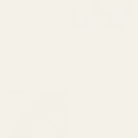
★
★
★
★
★
for 4 måneder siden
«Jeg har brukt Creed
Aventus i årevis, men dette
er den nærmeste kopien
jeg har funnet, og til en
Anne E.
brøkdel av prisen.
Verifisert kjøper
★
★
★
★
★
Kombinasjonen av ananas
for 4 måneder siden
og vanilje er akkurat
passe.»
«Produktet kom pent
frem. Parfymen var ikke
Ananasrøyk... Aventus
ødelagt, lekket ikke og var
- Nr. 288
i god stand. Duften er
perfekt og luktet ikke
vondt. Jeg elsker den, høy
kvalitet.»
★
★
★
★
★
Alina M.
for 5 måneder siden
«Jeg er fornøyd med