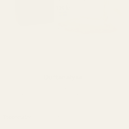
Duftanalyse
260M er en elegant og forførende duft der frisk sitrus
møter krydret varme og en mørk sensuell base.
Sitronbergamott
Toppnotater
En klar og sofistikert åpning med frisk