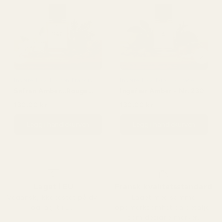
Inspirert av: Maison Francis
Inspirert av: Dior Sauvage
Kurkdjian Baccarat Rouge
Safran Amber...Rouge
Ingefær Amber - Nr. 230
540
540 - Nr. 466
130,00 kr
130,00 kr
150,00 kr
150,00 kr
Legg i handlekurven
Legg i handlekurven
Laget i EU
Fransk kvalitetsstandard
Vegansk, ikke testet på dyr
Laget med samme
og laget i EU.
oppmerksomhet på detaljer
som designermerker.