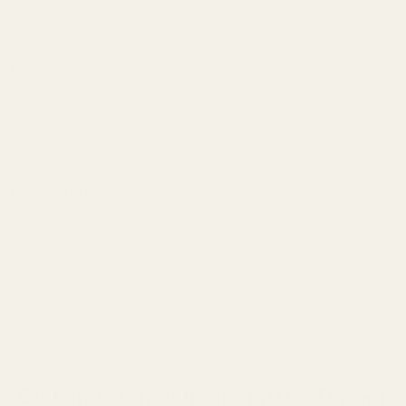
sitrus som gir en ren og selvsikker start.
Olivenblomst Stjerneanis
Mellomtoner
Hjerten er mykt krydret med en subtil
floralitet som skaper en elegant og litt
eksotisk følelse.
Tonkabønne · Guaiac-tre · Lær
Basisnotater
Basen er varm og dyp med søt tonka og
mørk treaktighet som gir en langvarig,
sensuell signatur.
Oss vs. original
Du kan sammenligne dufter. Du bør