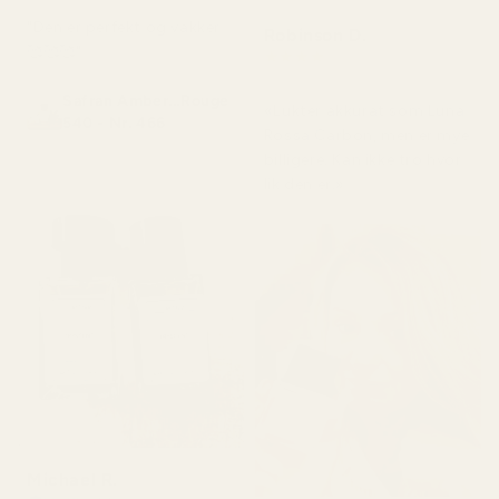
"Den er perfekt og vakker
Robinson D.
🥰🥰🥰"
★
★
★
★
★
for 4 måneder siden
Safran Amber...Rouge
«Lukter akkurat som Luna
540 - Nr. 466
Rossa Carbon, men er mye
billigere. Kan ikke tro hvor
lik den er.»
Michael R.