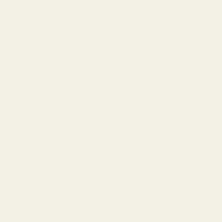
Beste tilbud
Informasjon
Personvernerklæring
Bruksvilkår
Refusjon og retur
Leveringspolicy
AI-bakgrunn
Avbryt avtalen her
Kontakt