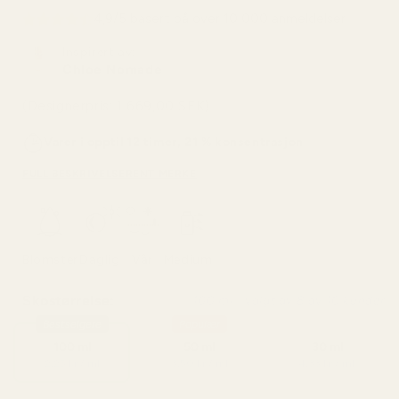
4,9/5 basert på over 10 000 anmeldelser
Inspirert av:
Chloe Nomade
(Designerpris: 1 669,00 SEK)
Varer i opptil 12 timer, 21 % konsentrasjon
FULL BESKRIVELSE
RENT MERKE
Blomster
Daglig
Vår
Medium
Skostørrelse:
100 ml - valgt av 8 av 10 kunder
Bestselgere
Populær
100 ml
50 ml
30 ml
2,25 kr / ml
3,50 kr / ml
4,33 kr / ml