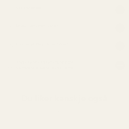
Slik lukter det
Er det parfymert vann?
Hva betyr 19–21 % parfyme?
ANSVARSFRASKRIVELSE FOR
SAMMENLIGNENDE REKLAME
Du liker kanskje også
Vis alle