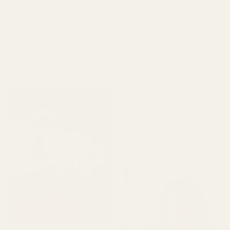
Verifisert kjøper
★
★
★
★
★
Roxanne S.
for 4 måneder siden
Verifisert kjøper
★
★
★
★
★
«Dette er den typen duft
for 5 måneder siden
som får deg til å føle deg
«Produktet kom pent
uthvilt. Ikke for sterk,
frem. Parfymen var ikke
akkurat passe. 👌»
ødelagt, lekket ikke og var
i god stand. Duften er
perfekt og luktet ikke
vondt. Jeg elsker den, høy
kvalitet.»
Cocoa Tonka ... Flink
jente - Nr. 461