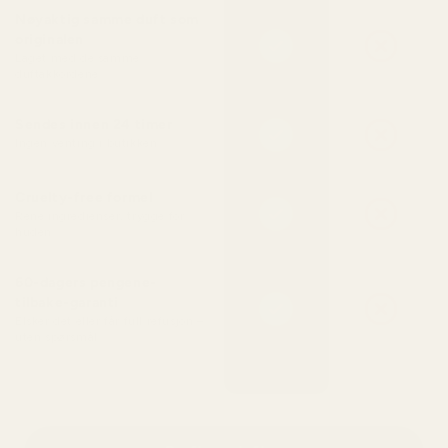
Nøyaktig samme duft som
originalen
Laget med de samme
duftakkordene
Sendes innen 24 timer
Ingen venting i butikken
Cruelty-free formel
Rene ingredienser, trygge for
huden
60-dagers pengene-
tilbake-garanti
Elsker det eller får full refusjon –
uten spørsmål