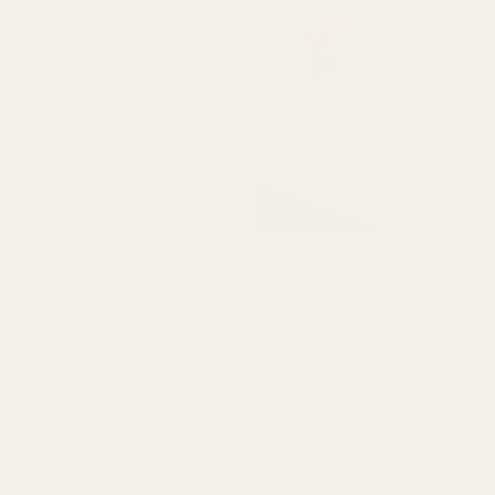
Amanda G.
Verifisert kjøper
★
★
★
★
★
for 5 måneder siden
"Produktene deres er av
god kvalitet til en svært
rimelig pris."