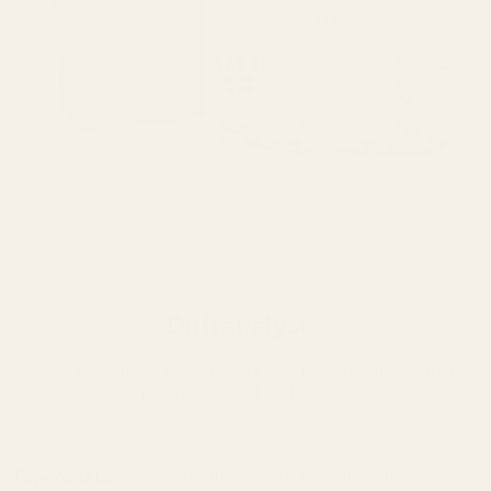
Duftanalyse
049W er en fri og elegant duft der frisk sitrus møter myk
rose og en varm, jordaktig treaktig base.
Bergamot · Sitron · Appelsin
Toppnotater