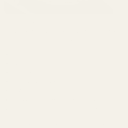
Produsert i anlegg innenfor EU med
ingredienser og formuleringer som oppfyller
IFRA-kravene.
Ftalatfri
Uten parabener
Vegansk
Gratis dyreforsøk
IFRA-godkjent
Utviklet i henhold til EU-standarder
Ingen kjente hormonforstyrrende stoffer
Vi produserer parfymer i henhold til strenge