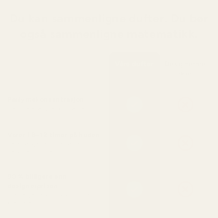
Du kan sammenligne dufter. Du bør
også sammenligne matematikk.
Våre dufter
Designerme
rker
Parfymekonsentrasjon
Mer olje = lengre holdbarhet
Varer i 8–12 timer på huden
Varer lenger enn de fleste
designer-EDT-er
90 % billigere enn
designerprisen
Uten å gå på kompromiss med
kvaliteten