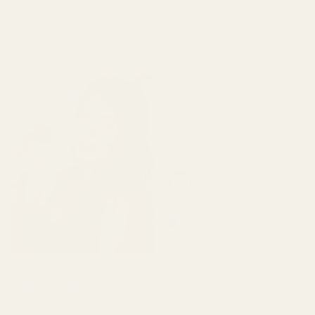
for 7 dager siden
«Det lukter veldig godt,
«Først var jeg bekymret
men varer ikke så lenge
fordi leveransen var litt
som det burde.»
forsinket, men da jeg fikk
dem, ble jeg fullstendig
overveldet av duften. Når
den først har lagt seg,
herregud, den er bare
fantastisk.»
4 x 100 ml
parfymeflasker
Camilla G.
Verifisert kjøper
★
★
★
★
★
for 3 måneder siden
«Parfymene lukter perfekt,
Lidis A.
duftene varer veldig lenge,
Verifisert kjøper
★
★
★
★
★
fantastisk kvalitet.»
for 2 måneder siden