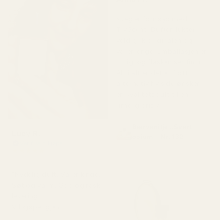
for 5 måneder siden
«Jeg er fornøyd med
TryScent. Duften lukter
veldig lik originalen og
varer lenge. Emballasjen er
stilig, og flasken ser fin ut.
Alt i alt er det et flott
alternativ hvis du ønsker
en kvalitetsduft til en
rimelig pris.»
Bærvanilje ..Svart
Lucy R.
opium - Nr. 132
Verifisert kjøper
★
★
★
★
★
for 4 måneder siden
"Nydelig duft. Varer lenge."
Søt og varm. God og rask
levering.
Vil kjøpe igjen.