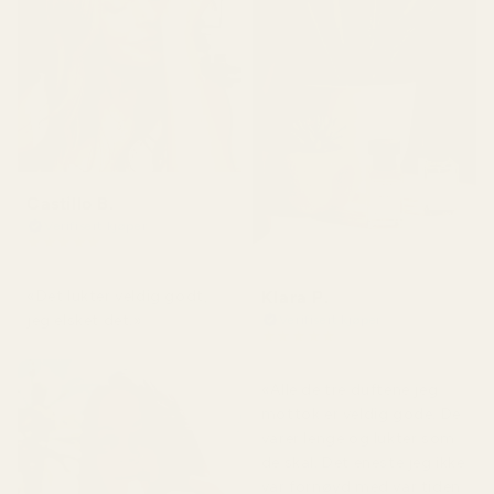
Castillo B.
Verifisert kjøper
★
★
★
★
★
for 3 måneder siden
Klara P.
«Det lukter veldig godt,
jeg elsket det.»
Verifisert kjøper
★
★
★
★
★
for 2 dager siden
«Alle de tre duftene jeg
mottok er veldig gode. De
varer lenge og lukter som
de skal. Det eneste jeg ikke
var fornøyd med var tiden