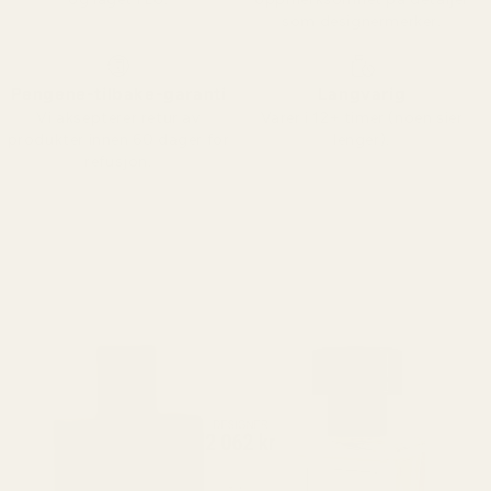
som designermerker.
Pengene-tilbake-garanti
Langvarig
Vi aksepterer retur av
Varer i 12+ timer (noen sier
produkter innen 60 dager for
lenger).
refusjon.