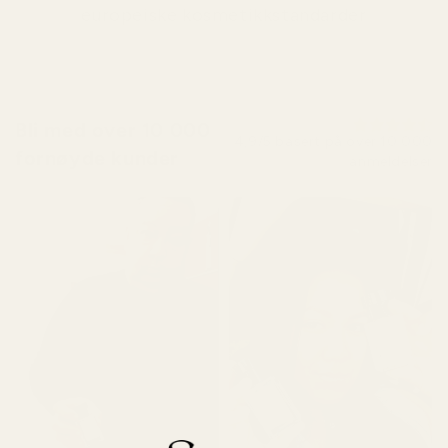
europeiske kosmetikkstandarder
Bli med over 10 000
4,9/5 basert på over 10 000
fornøyde kunder
anmeldelser