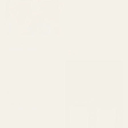
det tok å få dem. Men
ærlig talt, jeg la inn en
andre bestilling, så bare
forvent litt ventetid.
Haha!»
"
Juliana B.
Eple-sandeltre - nr.
Verifisert kjøper
★
★
★
★
★
234
for 4 måneder siden
"Fantastisk merke og
fantastiske produkter!"
3 x 50 ml
parfymeflasker
Alex W.
Verifisert kjøper
★
★
★
★
★
for 2 dager siden
«En av mine favorittdufter.