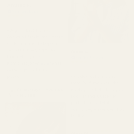
Álvarez P.
Verifisert kjøper
★
★
★
★
★
for 4 måneder siden
«Jeg har brukt Creed
Aventus i årevis, men dette
er den nærmeste kopien
jeg har funnet, og til en
Anne E.
brøkdel av prisen.
Verifisert kjøper
★
★
★
★
★
Kombinasjonen av ananas
for 4 måneder siden
og vanilje er akkurat
passe.»
«Produktet kom pent
frem. Parfymen var ikke
Ananasrøyk... Aventus
ødelagt, lekket ikke og var
- Nr. 288
i god stand. Duften er
perfekt og luktet ikke
vondt. Jeg elsker den, høy
kvalitet.»
★
★
★
★
★
Alina M.