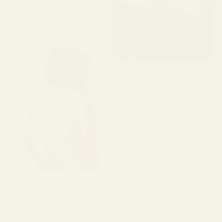
Jeg mottok den veldig
raskt. Lukter så godt.»
Michael T.
Verifisert kjøper
★
★
★
★
★
for 2 dager siden
«Jeg visste egentlig ikke
hva jeg kunne forvente,
men dette imponerte meg
virkelig. Det lukter
superfriskt og er ærlig talt
ganske likt Aventus. Det
varer lenge, og prisen er
Christine N.
mye bedre.»
★
★
★
★
★
for 5 dager siden
Ananasrøyk... Aventus
«Jeg elsker disse