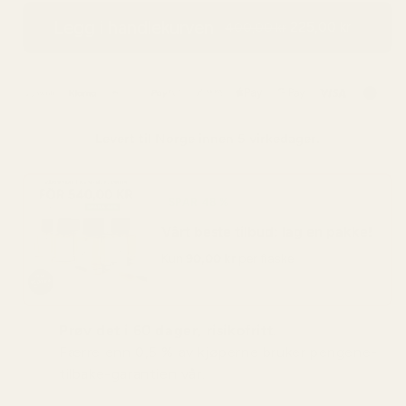
Legg i handlekurven
225,00 kr
400,00 kr
Levert til
Norge
innen 5 virkedager.
SPAR 48 %
Vårt beste tilbud: lag en pakke!
Kun
90,00 kr
per flaske
Prøv det i 60 dager, risikofritt.
Færre enn 0,5 % av kjøperne bruker pengene-
tilbake-garantien vår.