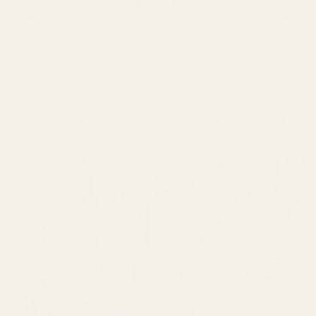
Se flere dufter
Varer i 12+ timer
elsket av over 10 000
60-dagers fornøydhetsgaranti
Hvorfor føles parfymer laget i EU
annerledes?