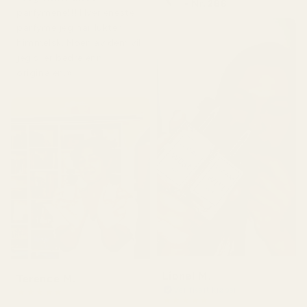
- Nr. 288
parfymene!!! Hver eneste
parfyme jeg har lukter
himmelsk. Noen av dem vil
jeg si er bedre enn
originalen.»
Lionel M.
Terence M.
Verifisert kjøper
★
★
★
★
★
★
★
★
★
★
for 2 måneder siden