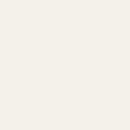
AI-bakgrund
Frånträd avtal här
Contact
Driftsbolag:
Lancer Properties LLC
Phone:
+18883736114
Email:
hello@tryscent.co
Betalningsmetoder