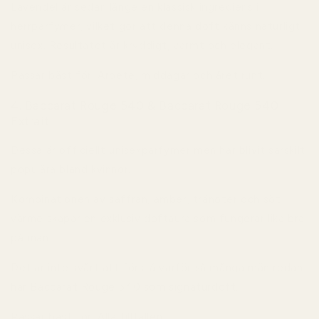
Lavendel är sedan länge en klassisk ingrediens i
herrparfymer, vilket gör att denna doft känns naturligt
unisex. Resultatet är kryddigt, varmt och elegant.
Passar bäst för:
Arbete, middagar och året runt.
4. Baccarat Rouge 540 & Baccarat Rouge 540
Extrait
Dessa är officiellt unisexparfymer men har blivit särskilt
populära bland kvinnor.
Kombinationen av saffran, amber, tränoter och söt
värme skapar en exklusiv doftaura som fungerar lika bra
på män.
Det är inte svårt att förstå varför så många män redan
har Baccarat Rouge 540 som signaturdoft.
Passar bäst för:
Alla tillfällen.