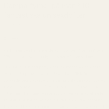
Damparfymer på män? 10
fantastiska unisexdofter
9 JULI 2026
Share
Parfymvärlden har länge delat in dofter i "för män" och
"för kvinnor", men verkligheten ser ofta annorlunda ut.
En diskussion bland parfymentusiaster fångade detta
perfekt. En person berättade att hans flickvän
sprayade Dior Sauvage Elixir på sig själv på skoj. I stället
för att tycka att det kändes konstigt insåg han något
intressant. Han tänkte inte att doften var maskulin eller
feminin. Han kände helt enkelt igen en av sina absoluta
favoritdofter och alla minnen som var förknippade med