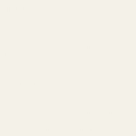
Slutsats
Berättelsen om någon som kände igen Dior Sauvage
Elixir på sin flickvän visar något som många
parfymälskare förr eller senare inser. Ofta reagerar vi
inte på om en parfym marknadsförs för män eller
kvinnor. Vi reagerar på en doft vi älskar och de minnen
och känslor som följer med den.
Den bästa parfymen är den som får dig att känna dig
som ditt bästa jag.
Om du vill njuta av dofter med designerkänsla utan att
betala omkring 200 euro för en flaska kan du utforska
TryScent
. Där hittar du designerinspirerade parfymer
med imponerande kvalitet, fräschör och prestanda från
under 12,99 €
, vilket gör det enkelt att bygga en