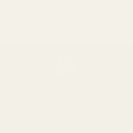
Vilka damparfymer gillar män mest?
Tillbaka till bloggen
Om oss
Om
Bloggar