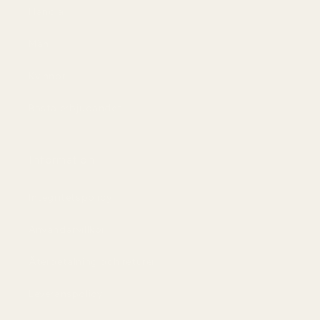
Handla
Män
Kvinnor
Bästa erbjudandet
Information
Integritetspolicy
Användarvillkor
Återbetalning och returer
Leveranspolicy