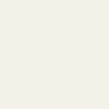
och lättburen doft som passar betydligt fler än
marknadsföringen antyder.
Passar bäst för:
Vardag och varmare månader.
9. Lancôme La Vie Est Belle Iris Absolu
Denna version av La Vie Est Belle lyfter fram iris
tillsammans med fikon, svarta vinbär och krämig vanilj.
Iris ger elegans medan den djupa basen gör att
parfymen känns balanserad och lyxig även på män.
Passar bäst för:
Kvällar och svalare årstider.
10. Dior Addict
Dior Addict är en mörk och intensiv vaniljdoft med
träiga och lätt kryddiga inslag.