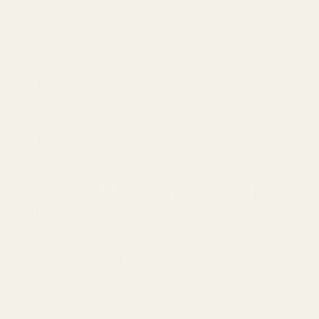
YSL Libre Le Parfum
Baccarat Rouge 540 & Baccarat Rouge 540
Extrait
Jimmy Choo Eau de Parfum
Mugler Angel Muse
Chloe Nomade Absolu
Ariana Grande God Is A Woman
Lancôme La Vie Est Belle Iris Absolu
Dior Addict
Varför fungerar damparfymer så bra på
män?
Många moderna parfymer bygger på samma
ingredienser, oavsett vilken målgrupp de marknadsförs
till. Vanilj, amber, tränoter, mysk, patchouli, iris och
fruktiga ackord uppskattas av alla.