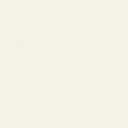
komplett parfymgarderob till ett betydligt lägre pris.
Relaterade Artiklar
Recension av Tryscent Black Afgano No. 348M:
Den mörka lyxen
Vilka är de bästa ställena att köpa parfym online?
Vilken är din underskattade sommarparfym?
Råd för nybörjare som vill börja med parfymer |
TryScent-experterna
Herrparfymerna som dominerar Reddit-trådar om
komplimanger
Hur hittar man nya parfymer? En nybörjarguide
utan att bli överväldigad
Prisvärda herrparfymer som imponerar enligt
kvinnor på Reddit
Upptäck vilka herrparfymer som ofta
rekommenderas för romantiska kvällar