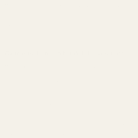
Många jämför den med Xerjoff Ivory Route tack vare
den fylliga och sofistikerade vaniljkaraktären.
På män blir den ofta ännu djupare och mer förförisk.
Passar bäst för:
Vinter, kvällar och speciella tillfällen.
Glöm etiketten och bär det du tycker om
Många av dagens populäraste herrparfymer innehåller
vanilj, iris, ros eller apelsinblomma. Samtidigt bygger
många damparfymer på tränoter, amber, patchouli och
kryddor.
Gränsen mellan maskulint och feminint blir allt mindre
relevant när det handlar om riktigt välgjorda parfymer.
Om du älskar doften finns det ingen anledning att låta
etiketten avgöra om du ska bära den.