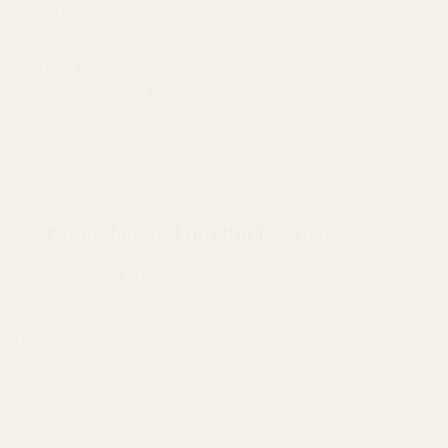
Dessutom utvecklas en parfym olika beroende på
hudens kemi. En söt blommig doft kan bli djupare och
träigare på en person, medan en klassiskt maskulin
parfym kan få mjukare och mer eleganta nyanser på
någon annan.
Det viktigaste är inte etiketten utan om doften passar
dig.
De bästa damparfymerna för män
1. Love, Don't Be Shy
Love, Don't Be Shy är känd för sin
beroendeframkallande kombination av marshmallow,
apelsinblomma och krämig vanilj.
På män blir sötman ofta mer balanserad och utvecklas
till en varm och elegant gourmanddoft som sticker ut