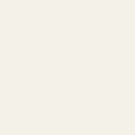
den.
Det säger mycket om hur parfym fungerar. Om en doft
luktar fantastiskt gör den det oavsett vem som bär
den. Visst kan första intrycket påverkas av
marknadsföring eller tidigare erfarenheter, men många
parfymer fungerar utmärkt över traditionella
könsgränser.
Om du är nyfiken på att prova dofter som
marknadsförs för kvinnor är dessa några av de bästa att
börja med.
De 10 damparfymerna som doftar
fantastiskt på män
Love, Don't Be Shy
Good Girl