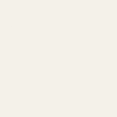
utan att kännas överdriven.
Passar bäst för:
Dejter, kvällar och kallare väder.
2. Good Girl
Good Girl kombinerar tonkaböna, kakao, jasmin och
varma tränoter till en självsäker och sofistikerad doft.
Trots att den marknadsförs för kvinnor fungerar den
utmärkt på män tack vare sin fylliga gourmandbas och
sitt djup.
Passar bäst för:
Kvällar, fest och höst.
3. YSL Libre Le Parfum
Libre Le Parfum blandar lavendel med saffran, ingefära,
honung och vanilj.