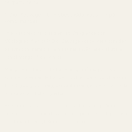
herrparfymerna.
1. Dior Sauvage – Den obestridda mästaren på
komplimanger
I flera subreddits, bland annat r/fragrance och
r/Colognes, framstår
Dior Sauvage
konsekvent som den
parfym som nämns allra mest när användare diskuterar
komplimanger från kvinnor.
Många berättar att de får ovanligt många positiva
kommentarer när de bär den. Doften beskrivs ofta som
frisk, kryddig och träig, där Ambroxan ger dess kraftfulla
och karaktäristiska signatur.
Även om vissa anser att den är alltför vanlig går det
inte att bortse från dess breda popularitet och positiva
mottagande enligt Reddit-användarna.