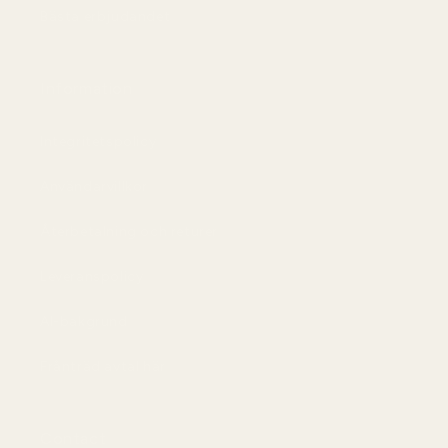
Bästa erbjudandet
Information
Integritetspolicy
Användarvillkor
Återbetalning och returer
Leveranspolicy
AI-bakgrund
Frånträd avtal här
Contact