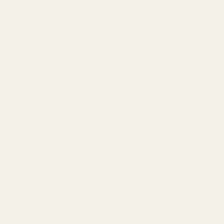
Reddit-känsla:
Hyllas för sin elegans och sofistikerade
stil. Vanligt val vid romantiska tillfällen.
Doftar som... Homme Intense - No. 277 – TryScent
.
Andra dofter som ofta nämns på Reddit
Även om ovanstående parfymer nämns allra mest får
flera andra dofter också mycket uppskattning när
kvinnor diskuterar herrparfymer.
Spicebomb från Viktor&Rolf:
Omtyckt för sina
varma och kryddiga noter, särskilt under höst och
vinter.
Creed Aventus
:
En favorit i parfymvärlden med
rökig ananas och björk. Får många komplimanger men
diskuteras ofta på grund av priset och variationer
mellan olika batcher.