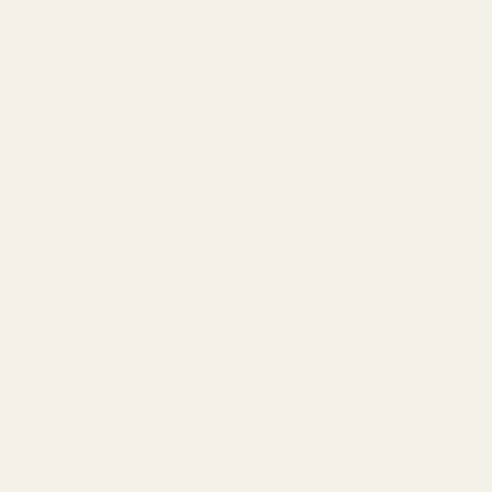
Toppnoter:
Bergamott, peppar, Ambroxan, lavendel,
patchouli.
Reddit-känsla:
En av de mest omtalade
komplimangmagneterna och ett säkert kort för många.
Doftar som... Sauvage Parfum - No. 338 – TryScent
.
2. Bleu de Chanel – Den sofistikerade
allroundfavoriten
Bleu de Chanel
, särskilt Eau de Parfum och Parfum, är
ännu en tungviktare som ofta lyfts fram på Reddit.
Den uppskattas för sin mångsidighet och passar lika bra
på kontoret som vid avslappnade aktiviteter eller
formella tillfällen.
Kvinnor som kommenterar eller citeras i diskussionerna
uppskattar ofta kombinationen av citrus, aromatiska