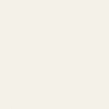
mönster som stämmer väl överens med trenderna på
Reddit. Dofter som Bleu de Chanel, Dior Homme
Intense och flera exklusiva alternativ återkommer gång
på gång, tillsammans med förklaringar till varför just
dessa doftprofiler upplevs som attraktiva.
Du hittar dessa populära dofter och många fler hos
TryScent.co
. TryScent är ett oberoende parfymhus
som skapar exklusiva alternativ till välkända
designerparfymer. Vi anser att lyxiga dofter ska vara
tillgängliga för alla, inte bara för dem som vill betala
över 300 € för en parfymflaska. Våra parfymdupes
tillverkas inom EU och fångar känslan hos ikoniska
dofter från Creed, Dior, Tom Ford och många fler, till
ett pris från endast
12,99 €
. Med TryScent får du lyxig
kvalitet utan den höga prislappen.
Relaterade Artiklar