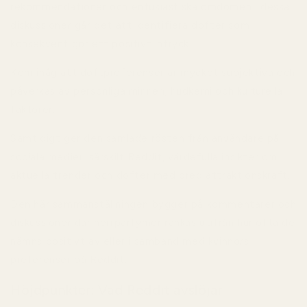
rekommendationer och entusiastiska omdömen i dessa
diskussioner går det att identifiera dofter som
konsekvent gör ett positivt intryck.
Kom ihåg att doftpreferenser är mycket subjektiva och
påverkas av personliga minnen, hudkemi och kulturella
faktorer.
Samtidigt ger den samlade rösten från användare på
sociala medier, särskilt Reddit, värdefulla insikter om
aktuella trender och dofter med bred attraktionskraft.
Den här sammanställningen bygger på kommentarer och
diskussioner där herrparfymer rankas utifrån hur ofta de
nämns positivt av eller i samband med kvinnors
preferenser på Reddit.
Höjdpunkter: Vad Reddit avslöjar