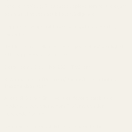
noter och träslag. Resultatet upplevs som rent, elegant
och maskulint utan att bli överväldigande.
Toppnoter:
Grapefrukt, rökelse, ingefära, cederträ,
sandelträ.
Reddit-känsla:
Hyllas för sin elegans och mångsidighet.
Ett tryggt men attraktivt val.
Doftar som... Bleu - No. 252 – TryScent
.
3. Acqua di Gio (Profumo/Parfum) – Den tidlösa
fräscha klassikern
Acqua di Gio
har länge varit en favorit, särskilt de
modernare versionerna som Profumo och den
nuvarande Parfum.
Den marina, friska och lätt aromatiska doften