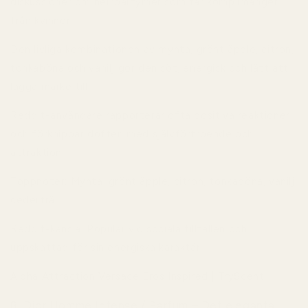
diskussioner om herrparfymer som får komplimanger
från kvinnor.
Den livliga kombinationen av mynta, grönt äpple, citron,
tonkaböna och vanilj gör den söt, energisk och lätt att
lägga märke till.
Reddit-användare rapporterar ofta positiva reaktioner
och förknippar doften med självförtroende och
attraktion.
Toppnoter:
Mynta, grönt äpple, citron, tonkaböna, vanilj,
cederträ.
Reddit-känsla:
Populär vid sociala tillfällen och
uppskattad för sin energiska karaktär.
Alpha Attraction Versace Eros Inspired | TryScent
.
8. Dior Homme Intense / Parfum – Det eleganta