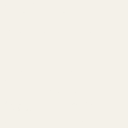
vanlig visar många Reddit-kommentarer att den ofta
leder till komplimanger, särskilt i sociala sammanhang
och nattliv.
Många kvinnor beskriver den som självsäker och
minnesvärd.
Toppnoter:
Blodmandarin, kanel, mynta, ros, läder,
amber.
Reddit-känsla:
Känd för sin starka närvaro och populär
vid fest och uteliv.
One Million Parfum - No. 257 | Tryscent
.
7. Versace Eros – Den energiska och söta
blickfångaren
Versace Eros
, både EDT och EDP, dyker ofta upp i