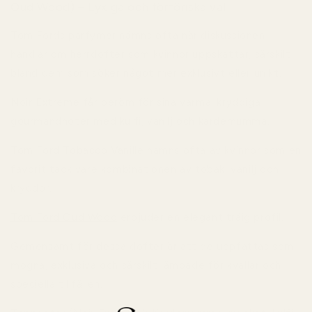
Oud Wood) – Lyxiga och förföriska val
Tom Fords parfymer nämns ofta när diskussionen
handlar om herrdofter som kvinnor uppskattar, särskilt
bland dem som söker något mer exklusivt eller unikt.
Noir Extreme
får beröm för sina varma, kryddiga
gourmandnoter med kulfi, vanilj och kardemumma.
Tom Ford Tobacco Vanille
nämns ofta av kvinnor som en
favorit tack vare kombinationen av tobak, vanilj och
kryddor.
Tom Ford Oud Wood
erbjuder en elegant träig profil.
Gemensamt för dessa dofter är att de uppfattas som
mogna, exklusiva och särskilt lämpade för kvällar och
speciella tillfällen.