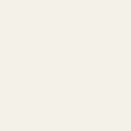
Flower No. 074W Recension: Den Eleganta
Blommiga Parfymen som Fångar Tidlös Feminitet
Fräscha & Blommiga: 7 Bästa Neroliparfymerna
Bästa Paco Rabanne Phantom Dupen
Tryscent Bitter Peach No. 487 Recension: Söt,
Djärv & Oförglömlig
Recension av Tryscent Black Afgano No. 348M:
Den mörka lyxen
Vilka är de bästa ställena att köpa parfym online?
Vilken är din underskattade sommarparfym?
Råd för nybörjare som vill börja med parfymer |
TryScent-experterna
Tillbaka till bloggen