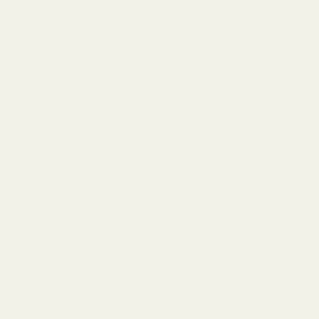
och pudriga valet
Till skillnad från Sauvage får
Dior Homme Intense
och
Parfum uppskattning för sin sofistikerade och unika
personlighet.
Den tydliga irisnoten ger en pudrig känsla som ofta
liknas vid exklusivt läppstift, balanserad av trä, läder och
ambrette.
Kvinnor beskriver ofta doften som elegant, varm och
attraktiv på ett diskret sätt.
Den rekommenderas ofta för formella tillfällen och
romantiska kvällar.
Toppnoter:
Iris, lavendel, ambrette, cederträ, vetiver,
läder.