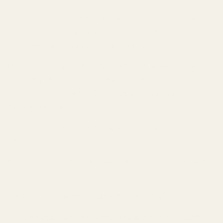
Den beskrivs som en modern aromatisk fougère där
friska noter som äpple, bergamott och ingefära
kombineras med salvia och träiga basnoter.
Många användare rapporterar att den leder till många
komplimanger och uppskattar dess ungdomliga men
sofistikerade karaktär. Dess hållbarhet och projektion
får också mycket beröm.
Toppnoter:
Äpple, salvia, ingefära, bergamott, cederträ,
vetiver.
Reddit-känsla:
En återkommande favorit med modern
profil och stark prestanda.
White Florals Lavender Libre Inspired | TryScent
.
5. Tom Ford (Noir Extreme, Tobacco Vanille och