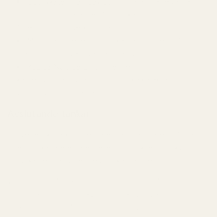
Cool Water från Davidoff
:
En klassisk akvatisk
doft som fortfarande får uppskattning trots sin
ålder och sitt överkomliga pris.
Montblanc Legend:
Uppskattad som en mångsidig,
fräsch och prisvärd vardagsparfym.
YSL La Nuit de L'Homme
:
Berömd för sin
kardemummadrivna och förföriska karaktär. Ett
vanligt val inför dejter.
Avslutande tankar
Utöver enskilda kommentarer sammanställer många
innehållsskapare erfarenheter och åsikter från kvinnor
om vilka herrparfymer de uppskattar mest.
Vi har samlat återkommande omdömen från ett stort
antal diskussioner där kvinnor beskriver vilka dofter de
tycker bäst om på män. Resultatet visar tydliga