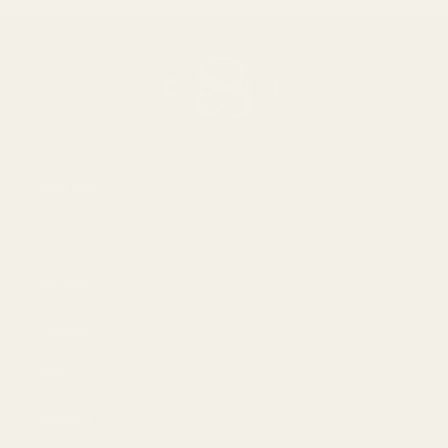
Om oss
Om
Bloggar
Handla
Män
Kvinnor