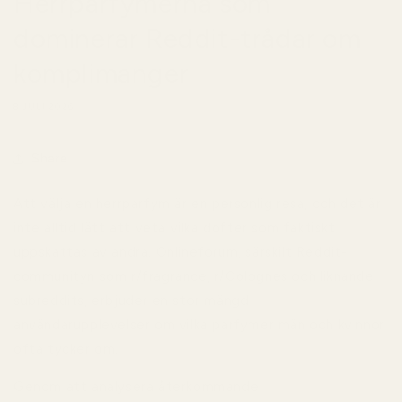
Herrparfymerna som
dominerar Reddit-trådar om
komplimanger
8 JULI 2026
Share
Att välja en herrparfym är en personlig resa, och det är
inte alltid lätt att veta vilka dofter som faktiskt
uppskattas av andra. Onlineforum, särskilt Reddit-
communityn som r/fragrance, r/Colognes och liknande
subreddits, erbjuder en stor mängd
användarupplevelser om vilka parfymer män och kvinnor
ofta tycker om.
Genom att analysera återkommande