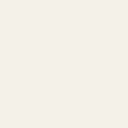
förknippas ofta med renhet och lättsam elegans.
Många kommentarer visar att kvinnor upplever den som
behaglig och uppfriskande, särskilt under varmare
månader. Den betraktas som en klassiker som förmedlar
en känsla av Medelhavet.
Toppnoter:
Marina noter, bergamott, rosmarin,
patchouli, rökelse.
Reddit-känsla:
Uppskattad för sin rena och fräscha
karaktär. Ett säkert val under sommaren.
Doftar som.. Acqua Di Gio - No. 221 – TryScent
.
4. YSL Y Eau de Parfum – Den moderna
komplimangmagneten
YSL Y Eau de Parfum
nämns ofta i Reddit-trådar om de
mest komplimenterade herrparfymerna.