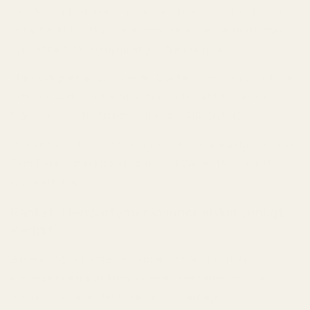
Dior Sauvage dominerar:
Nämns konsekvent i ett stort
antal Reddit-diskussioner som en av de herrparfymer
som oftast får komplimanger från kvinnor.
Mångsidighet är avgörande:
Dofter som Bleu de Chanel
och Acqua di Gio får ofta beröm för att fungera i
många olika situationer och under alla årstider.
Mer än bara de största namnen:
Även unika dofter från
Tom Ford och klassiker som Cool Water får mycket
uppskattning.
Rankat: Herrparfymer kvinnor älskar (enligt
Reddit)
Baserat på hur ofta de nämns och hur positiva
kommentarerna är kring kvinnors preferenser i olika
Reddit-trådar är detta de högst rankade