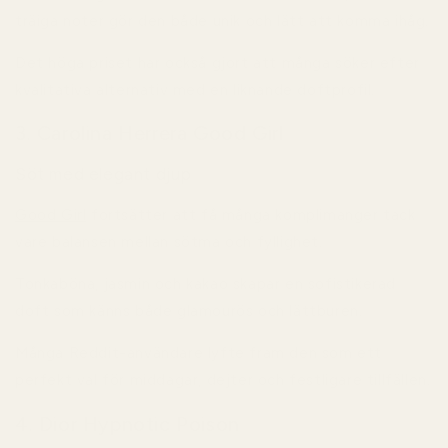
träiga noter gör den både unik och lätt att komma ihåg.
Det höga priset har också gjort att många söker efter
kvalitativa alternativ med en liknande doftprofil.
3. Carolina Herrera Good Girl
Söt med elegant djup
Good Girl
fortsätter att få många komplimanger tack
vare balansen mellan sötma och fyllighet.
Tonkaböna, jasmin och kakao skapar en sofistikerad
doft som känns både glamourös och lättburen.
Många Reddit-användare lyfte fram den som ett
perfekt val för middagar, dejter och festligare tillfällen.
4. Dior Hypnotic Poison