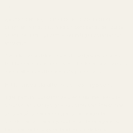
skull.
Självförtroende gör ofta större intryck än själva
parfymen. När du trivs med din doft bär du den också
på ett mer naturligt sätt, vilket många uppfattar som
attraktivt.
Samtidigt visar diskussionen att parfymerna ovan har
fått beröm av män under lång tid och därför är säkra val
om du vill bära dofter som många uppskattar.
Hitta prisvärda alternativ hos TryScent
Ingen parfym uppskattas av precis alla, men Reddit-
diskussionen visar tydligt vilka dofter som återkommer
gång på gång. Varma vaniljparfymer, eleganta
blomdofter och rena myskdofter är de kategorier som
flest män verkar uppskatta eftersom de känns