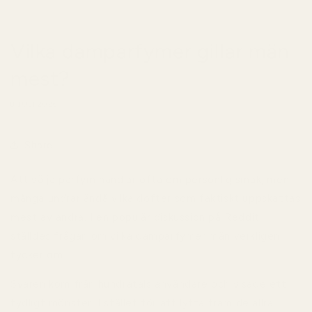
Vilka damparfymer gillar män
mest?
8 JULI 2026
Share
Att välja parfym handlar ofta om personlig smak, men
många undrar ändå vilka dofter som faktiskt uppskattas
mest av andra. I en populär diskussion på Reddit
ställdes frågan om vilka damparfymer män verkligen
tycker om.
Svaren kom från hundratals användare och visade ett
tydligt mönster. I stället för att lyfta fram de allra