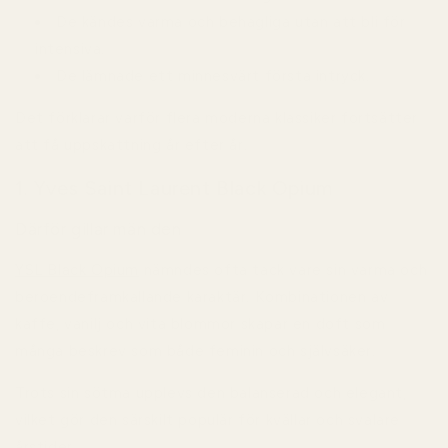
De kändes varma och behagliga utan att bli för
intensiva.
De lämnade ett minnesvärt första intryck.
Det förklarar varför flera moderna klassiker fortsätter
att få uppskattning år efter år.
1. Yves Saint Laurent Black Opium
Därför gillar män den
YSL Black Opium
nämndes ofta tack vare sin varma och
beroendeframkallande karaktär. Kombinationen av
kaffe, vanilj och vita blommor skapar en doft som
många beskrev som både feminin och självsäker.
Trots sin sötma upplevs den balanserad och elegant,
vilket gör den särskilt populär för kvällar och svalare
årstider.