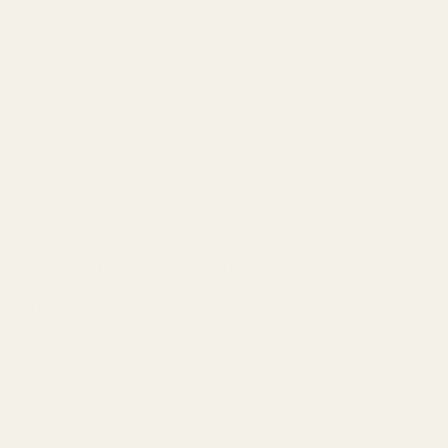
En varm vaniljklassiker
Hypnotic Poison
har varit en favorit i många år.
Män beskrev den ofta som varm, mystisk och mycket
minnesvärd. Mandel, vanilj och krämiga tränoter ger
parfymen en tydlig signatur som skiljer sig från många
moderna dofter.
Den passar särskilt bra under höst och vinter.
5. Chanel Coco Mademoiselle
Tidlös elegans
När diskussionen handlade om sofistikerade
damparfymer dök
Coco Mademoiselle
upp gång på
gång.
Den friska öppningen med citrus övergår till ros,