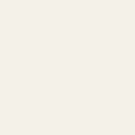
råd att betala hundratals euro för en flaska.
Våra EU-tillverkade parfymdupes fångar känslan hos
ikoniska dofter från Creed, Dior, Tom Ford, Yves Saint
Laurent, Maison Francis Kurkdjian, Carolina Herrera och
många fler, från endast
12,99 €
. Med TryScent kan du
bygga en komplett parfymgarderob utan att betala
lyxpriser.
Relaterade Artiklar
Fräscha & Blommiga: 7 Bästa Neroliparfymerna
Bästa Paco Rabanne Phantom Dupen
Tryscent Bitter Peach No. 487 Recension: Söt,
Djärv & Oförglömlig
Recension av Tryscent Black Afgano No. 348M:
Den mörka lyxen
Vilka är de bästa ställena att köpa parfym online?