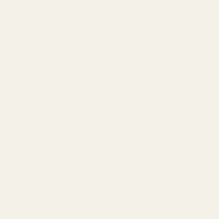
feminina, tidlösa och behagliga.
Många av dessa ikoniska parfymer kostar mellan 150
och 300 euro per flaska.
Oavsett om du väljer Black Opium, Baccarat Rouge
540, Good Girl eller Coco Mademoiselle är den bästa
parfymen alltid den som får dig att känna dig bekväm
och självsäker. Om du vill uppleva dessa ikoniska dofter
till ett betydligt lägre pris erbjuder TryScent
högkvalitativa alternativ som fångar karaktären hos
originalen utan den höga prislappen.
Hos
TryScent.co
hittar du dessa populära dofter och
många fler. TryScent är ett oberoende parfymhus som
skapar exklusiva parfymalternativ inspirerade av
välkända designerparfymer. Vi tycker att lyxiga dofter
ska vara tillgängliga för alla, inte bara för dem som har