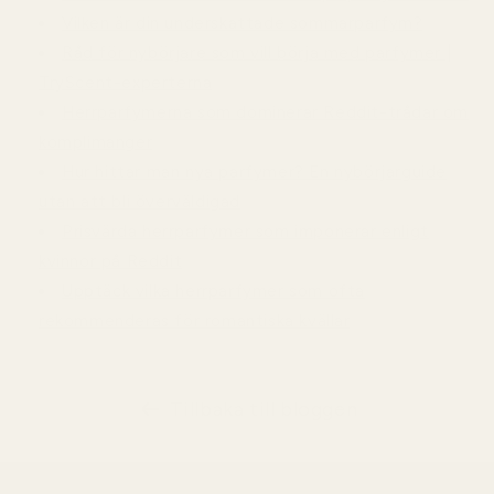
Vilken är din underskattade sommarparfym?
Råd för nybörjare som vill börja med parfymer |
TryScent-experterna
Herrparfymerna som dominerar Reddit-trådar om
komplimanger
Hur hittar man nya parfymer? En nybörjarguide
utan att bli överväldigad
Prisvärda herrparfymer som imponerar enligt
kvinnor på Reddit
Upptäck vilka herrparfymer som ofta
rekommenderas för romantiska kvällar
Tillbaka till bloggen