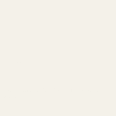
Vanilj är fortfarande en av de mest omtyckta
parfymnoterna. När den balanseras väl ger den en varm
och mjuk känsla utan att bli för söt.
Mjuka blomdofter
Ros, jasmin, apelsinblomma och pion återkommer ofta
eftersom de upplevs som feminina, eleganta och
lättburna.
Ren mysk
Myskbaserade parfymer uppskattas för att de känns
fräscha, stilrena och naturliga i vardagen.
Ska du välja parfym för att imponera på
andra?
En annan intressant slutsats från Reddit var att de
flesta rekommenderade att bära parfym för sin egen