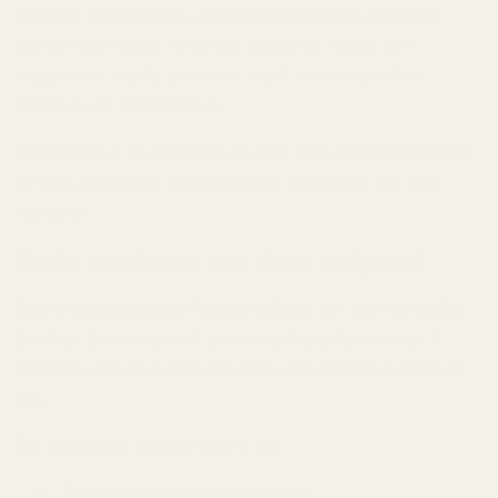
senaste lanseringarna nämnde många män klassiska
dofter som känns feminina, eleganta, mjuka och
inbjudande. Vanilj, blommor, mysk och rena dofter
dominerade diskussionen.
Nedan hittar du de damparfymer som fick mest beröm
av män på Reddit och varför de fortsätter att vara
favoriter.
Varför uppskattas just dessa parfymer?
En intressant detalj i Reddit-tråden var att män sällan
beskrev dofterna med avancerade parfymtermer. I
stället handlade kommentarerna om känslan parfymen
gav.
De vanligaste anledningarna var:
De doftade rent och naturligt.