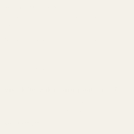
Ren mysk när den är som bäst
Om någon doftfamilj återkom gång på gång i Reddit-
tråden var det rena myskdofter.
Narciso Rodriguez For Her
kombinerar mysk, ros och
amber till en mjuk och intim parfym som känns elegant
utan att ta över.
Flera män beskrev den som en av de mest lättburna och
naturliga damparfymerna.
Vilka dofter verkar män uppskatta mest?
När man sammanfattar hundratals kommentarer från
Reddit blir vissa doftstilar extra tydliga.
Varma vaniljdofter