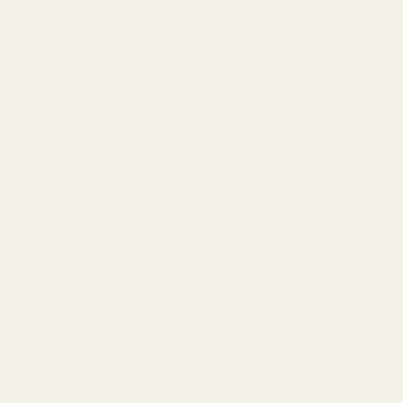
Toppnoter:
Päron, rosa peppar
Hjärtnoter:
Kaffe, jasmin, apelsinblomma
Basnoter:
Vanilj, cederträ, patchouli
Doftar som... Black Opium - No. 132 – TryScent
.
2. Maison Francis Kurkdjian Baccarat Rouge
540
Den lyxiga doften som väcker uppmärksamhet
Få parfymer har fått lika mycket uppmärksamhet de
senaste åren som
Baccarat Rouge 540
.
Många män skrev att de kanske inte kunde namnet på
parfymen, men att de direkt kände igen dess luftiga
och söta signatur. Kombinationen av saffran, amber och