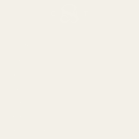
Om oss
Om
Bloggar
Handla
Män
Kvinnor
Bästa erbjudandet