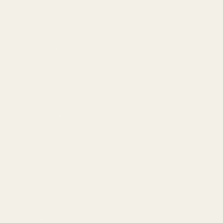
Information
Integritetspolicy
Användarvillkor
Återbetalning och returer
Leveranspolicy
AI-bakgrund
Frånträd avtal här
Contact
Driftsbolag: