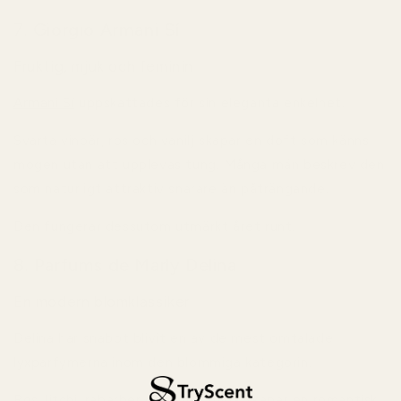
7. Giorgio Armani Sí
Fruktig, mjuk och feminin
Armani Sí
uppskattades för sin eleganta enkelhet.
Svarta vinbär, ros och vanilj skapar en doft som känns
mogen utan att upplevas tung. Många män beskrev den
som naturligt attraktiv snarare än påträngande.
Den fungerar dessutom utmärkt året runt.
8. Parfums de Marly Delina
En modern blomklassiker
Delina har snabbt blivit en av de mest omtalade
lyxparfymerna inom den blommiga kategorin.
Ros, litchi, rabarber och mjuk mysk skapar en romantisk