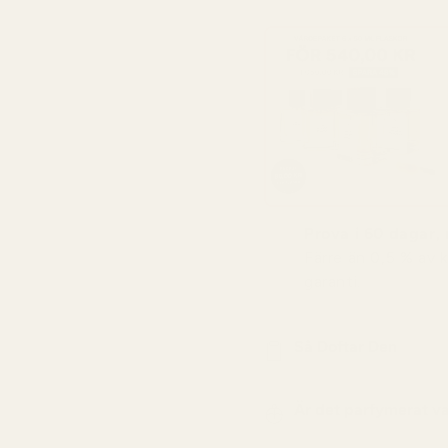
Prova i 60 dagar, r
Färre än 0,5 % av 
garanti.
Så Doftar Den
Är det parfymerat v