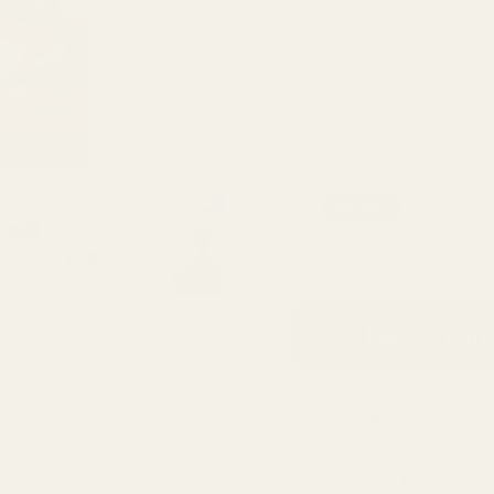
FULLSTÄNDIG BESKRIVNING
R
60 dagars
pengarna-
Vedartad
Daglig
Alla årsti
tillbaka-garanti
Skostorlek:
Bestseller
100ML
2,25 kr / ml
Lägg i ku
Levereras t