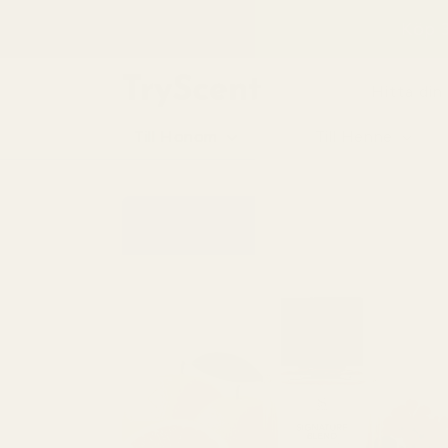
till
Köp 3
innehåll
Hitta din
Till Honom
Till Henne