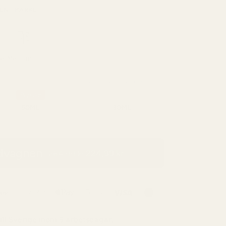
ENT MÄRKE
der
Medium
100 ml - vald av 8 av 10 kunder
Popular
50ML
30ML
3,50 kr / ml
4,33 kr / ml
ndvagnen
224,99 kr
264,99 kr
ill
Sverige
inom 5 arbetsdagar.