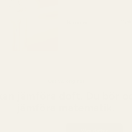
känsla
Basnoter
Mysk
En lå
samma
elegan
Oss vs. original
kan jämföra doft. Du bör o
jämföra matematik.
Våra dofter