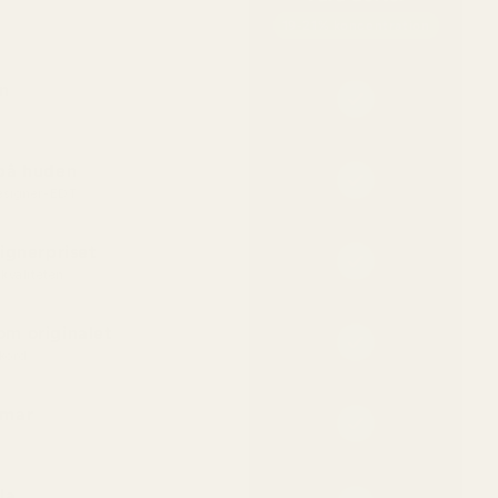
19-21% koncentration
n
 på huden
designer-EDT
ignerpriset
kvaliteten
m originalet
kord
mmar
la