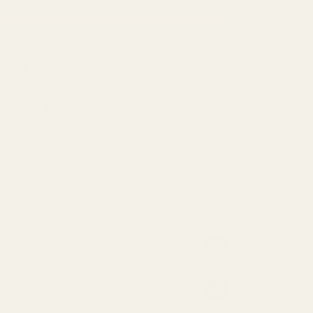
SPARA 48%
Vart bästa erbjudande: skapa ett
paket!
Endast
90,00 kr
per flaska
iskfritt.
köparna använder vår pengarna-tillbaka-
atten?