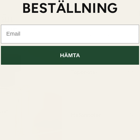
BESTÄLLNING
Email
Earthy, woody, and grounded
citrus meets dry mineral
HÄMTA
Toppnoter
Vanil
En mj
möter
karakt
Mellannoter
Madag
Ett fy
Madag
skapa