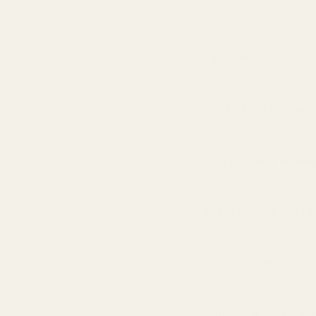
Parfymkoncentratio
Mer olja = längre hållbarhet
Håller 8–12 timmar
Håller längre än de flesta 
90% billigare än des
Utan att kompromissa med 
Exakt samma doft so
Skapad med samma doftac
Skickas inom 24 ti
Inget väntande i butik
Djurförsöksfri formu