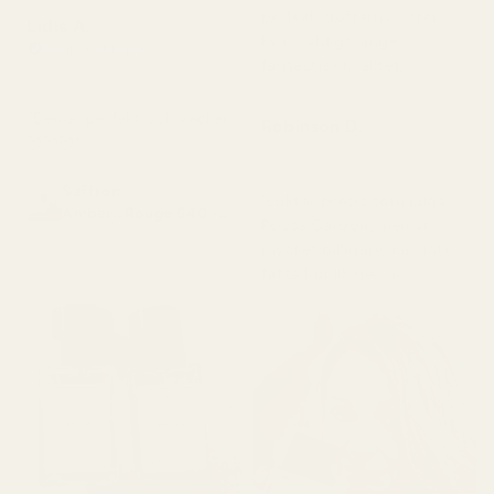
perfekt, dofterna sitter
Lidis A.
kvar väldigt länge,
Verifierad köpare
★
★
★
★
★
fantastisk kvalitet."
för 2 månader sedan
"Den är perfekt och vacker
Robinson D.
🥰🥰🥰"
★
★
★
★
★
för 4 månader sedan
Saffron
"Luktar precis som Luna
Amber...Rouge 540 -
Rossa Carbon, men är
No. 466
mycket billigare. Kan inte
fatta hur lik den är."