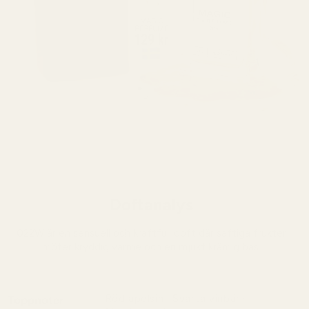
Doftanalys
022W är en sensuell och kraftfull doft där saftiga frukter
möter kryddig värme och en mjukt krämig bas.
Röd apelsin · Svarta vinbär ·
Toppnoter