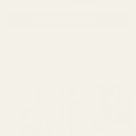
Bläddra bland fler dofter
Håller i 12+ timmar
älskad av 10 000+
60 dagars nöjdhetsgaranti
Varför känns parfymer tillverkade i
EU annorlunda?