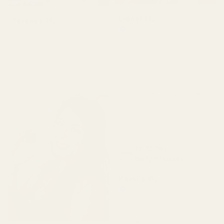
Lionel M.
Terence M.
Verifierad köpare
★
★
★
★
★
★
★
★
★
★
för 2 månader sedan
för 7 dagar sedan
"Den luktar väldigt gott
"Först var jag orolig
men håller inte så länge
eftersom leveransen blev
som den borde."
lite försenad, men när jag
väl fick dem blev jag helt
imponerad av doften. När
den har lagt sig, herregud,
då är den bara fantastisk."
4x 100ml
Parfymflaskor
Kamila G.
Verifierad köpare
★
★
★
★
★
för 3 månader sedan
"Parfymerna doftar