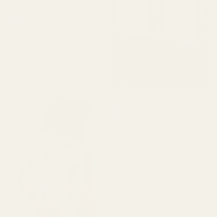
Alex W.
Verifierad köpare
★
★
★
★
★
för 2 dagar sedan
"En av mina favoritdofter.
Jag fick den väldigt
snabbt. Doftar så gott."
Michael T.
Verifierad köpare
★
★
★
★
★
för 2 dagar sedan
"Jag visste inte riktigt vad
jag skulle förvänta mig,
men det här imponerade
verkligen på mig. Den
luktar superfräscht och är
ärligt talat ganska nära
Aventus. Den håller bra