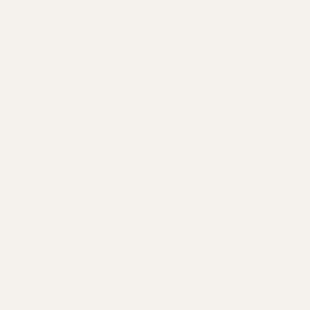
Michael R.
Verifierad köpare
★
★
★
★
★
Roxanne S
för 4 månader sedan
Verifierad köpare
★
★
★
★
★
"Det här är den typen av
för 5 månader sedan
doft som får dig att känna
"Produkten kom fram fint.
dig välfixad. Inte för stark,
Parfymen var inte trasig,
bara helt rätt. 👌"
läckte inte och var i gott
skick. Doften är perfekt
och luktade inte illa. Jag
älskar den, hög kvalitet."
Cocoa Tonka ... Good
Girl - No. 461