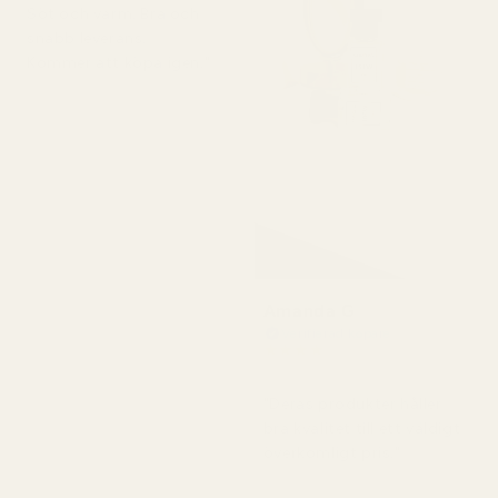
Söt och varm. Bra och
snabb leverans.
Kommer att köpa igen."
Amanda G
Verifierad köpare
★
★
★
★
★
för 5 månader sedan
"Deras produkter håller
bra kvalitet till ett väldigt
överkomligt pris."