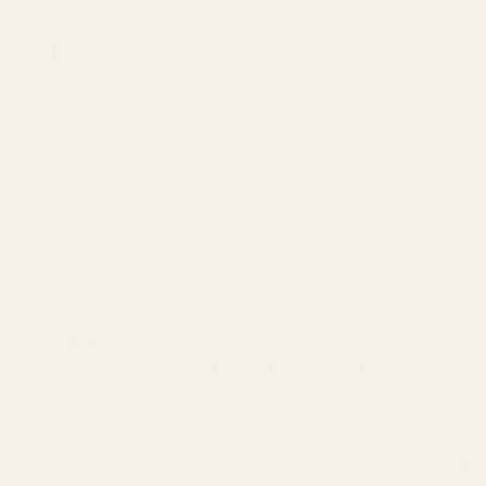
Inspirerad av:
Hugo Boss Deep Red
(Designerpris: 499,00 kr)
Varar i upp till 12 timmar, 21 % koncentration
FULLSTÄNDIG BESKRIVNING
RENT MÄRKE
Orientalisk
Date Night
Vinter
Medium
Skostorlek:
100 ml - vald av 8 av 10 kunder
Popular
Bestseller
30ml
50ml
100ml
4,33 kr / ml
3,50 kr / ml
2,25 kr / ml