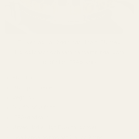
Tillverkad i anläggningar inom EU med
ingredienser och sammansättningar som
uppfyller IFRA:s krav.
Ftalatfri
Utan parabener
Vegansk
Djurförsöksfritt
IFRA-godkänd
Utvecklad enligt EU-standarder
Inga kända hormonstörande ämnen