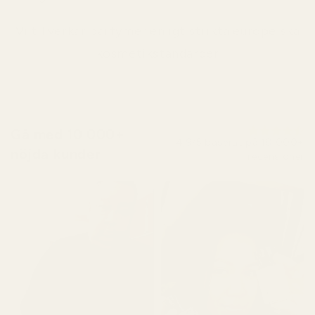
Vi tillverkar parfymer enligt strikta europeiska
kosmetikstandarder
Gå med 10 000+
4,9/5 baserat på 10 000+
nöjda kunder
recensioner