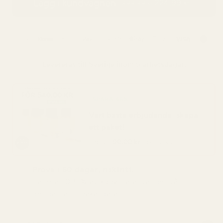
Lägg i kundvagnen
224,99 kr
399,99 kr
Levereras till
Sverige
inom 5 arbetsdagar.
SPARA 48%
Vart bästa erbjudande: skapa
ett paket!
Endast
90,00 kr
per flaska
Prova i 60 dagar, riskfritt.
Färre än 0,5 % av köparna använder vår
pengarna-tillbaka-garanti.