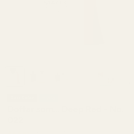
Best Seller
Mysig
Doftar som... Deep Red - No.
022
4,9/5 baserat på över 10 000 recensioner