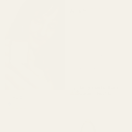
★
★
★
★
★
Alina M
för 5 månader sedan
"Jag är nöjd med
TryScent. Doften luktar
väldigt likt originalet och
håller bra. Förpackningen
är snygg och flaskan ser
fin ut. Överlag är det ett
jättebra alternativ om du
vill ha en kvalitetsdoft till
ett rimligt pris."
Berry Vanilla ..Black
Opium - No. 132
Lucy R
Verifierad köpare
★
★
★
★
★
för 4 månader sedan
"Underbar doft. Håller
länge.