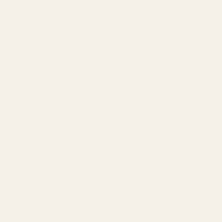
Kvinnor
Bästa erbjudandet
Information
Integritetspolicy
Användarvillkor
Återbetalning och returer
Leveranspolicy
AI-bakgrund
Frånträd avtal här