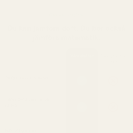
Oss vs. original
Du kan jämföra doft. Du bör också
jämföra matematik.
Våra dofter
Designermä
rken
Parfymkoncentration
Mer olja = längre hållbarhet
Håller 8–12 timmar på
huden
Håller längre än de flesta
designer-EDT
90% billigare än