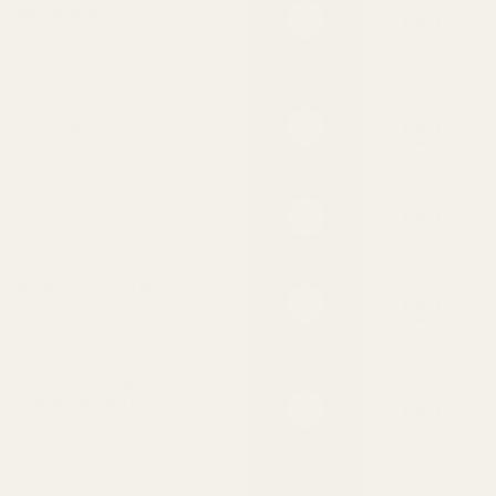
designerpriset
Utan att kompromissa med
kvaliteten
Exakt samma doft som
originalet
Skapad med samma doftackord
Skickas inom 24 timmar
Inget väntande i butik
Djurförsöksfri formula
Rena ingredienser, säkra för
huden
60 dagars pengarna-
tillbaka-garanti
Älska den eller få full
återbetalning — inga frågor