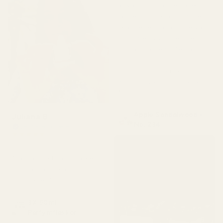
är väldigt bra. De håller
länge och luktar som de
ska. Det enda jag inte var
nöjd med var tiden det
tog att få dem. Men ärligt
talat gjorde jag en andra
beställning, så räkna bara
med lite väntetid. Haha!
"
Apple Sandalwood -
Juliana B
No. 234
Verifierad köpare
★
★
★
★
★
för 4 månader sedan
"Fantastiskt varumärke
och fantastiska
produkter!"
3X 50ml
Parfymflaskor