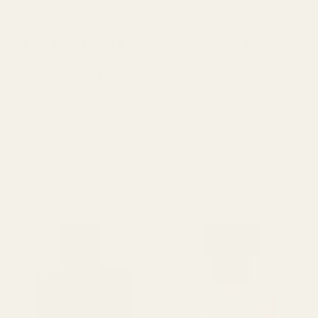
Pengarna-tillbaka-
Långvarig
Varar i 12+ timmar (vissa
garanti
säger längre).
Vi accepterar returer av
produkter inom 60 dagar för
återbetalning.