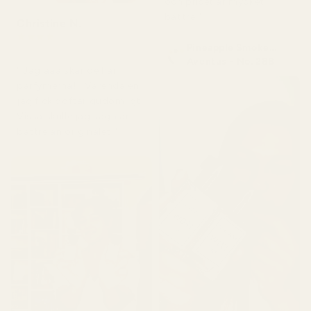
och priset är mycket
bättre."
Christine N.
★
★
★
★
★
Pineapple Smoke...
för 5 dagar sedan
Aventus - No. 288
" Jag ääälskar de här
parfymerna!!! Varenda en
jag fick doftar gudomligt.
Vissa skulle jag säga är
bättre än originalet."