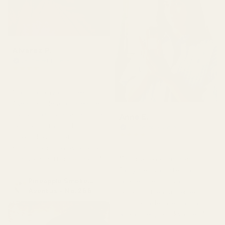
Alvarez P.
Verifierad köpare
★
★
★
★
★
för 4 månader sedan
"Jag har använt Creed
Aventus i flera år, men det
här är den närmaste dupe
Anne E.
jag har hittat, och till en
Verifierad köpare
★
★
★
★
★
bråkdel av priset.
för 4 månader sedan
Kombinationen av ananas
och vanilj sitter helt rätt."
"Produkten kom fram fint.
Parfymen var inte trasig,
Pineapple Smoke...
läckte inte och var i gott
Aventus - No. 288
skick. Doften är perfekt
och luktade inte illa. Jag
älskar den, hög kvalitet."