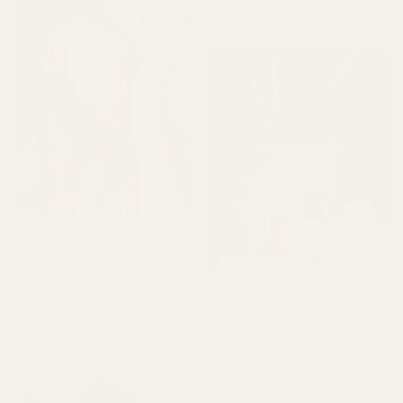
3X 50ml
Parfymflaskor
Castillo B.
Verifierad köpare
★
★
★
★
★
för 3 månader sedan
Clara P.
"Den luktar väldigt gott,
jag älskade den."
Verifierad köpare
★
★
★
★
★
för 2 dagar sedan
"Alla tre dofterna jag fick