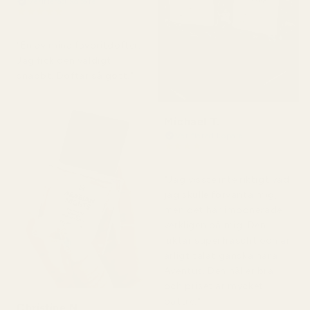
Verifierad köpare
★
★
★
★
★
för 2 dagar sedan
"En av mina favoritdofter.
Jag fick den väldigt
snabbt. Doftar så gott."
Michael T.
Verifierad köpare
★
★
★
★
★
för 2 dagar sedan
"Jag visste inte riktigt vad
jag skulle förvänta mig,
men det här imponerade
verkligen på mig. Den
luktar superfräscht och är
ärligt talat ganska nära
Aventus. Den håller bra
och priset är mycket
bättre."
Christine N.