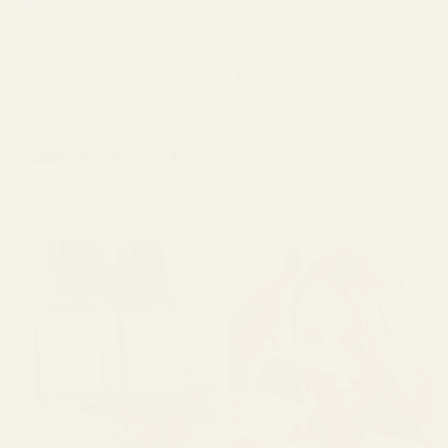
kvar väldigt länge,
Verifierad köpare
★
★
★
★
★
fantastisk kvalitet."
för 2 månader sedan
"Den är perfekt och vacker
Robinson D.
🥰🥰🥰"
★
★
★
★
★
för 4 månader sedan
Saffron
"Luktar precis som Luna
Amber...Rouge 540 -
Rossa Carbon, men är
No. 466
mycket billigare. Kan inte
fatta hur lik den är."