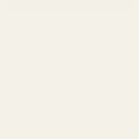
Lägg i kundvagnen
224,99 kr
399,99 kr
Levereras till
Sverige
inom 5 arbetsdagar.
SPARA 48%
Vart bästa erbjudande: skapa
ett paket!
Endast
90,00 kr
per flaska
Prova i 60 dagar, riskfritt.
Färre än 0,5 % av köparna använder vår
pengarna-tillbaka-garanti.