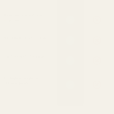
kvaliteten
Exakt samma doft som
originalet
Skapad med samma doftackord
Skickas inom 24 timmar
Inget väntande i butik
Djurförsöksfri formula
Rena ingredienser, säkra för
huden
60 dagars pengarna-
tillbaka-garanti
Älska den eller få full
återbetalning — inga frågor