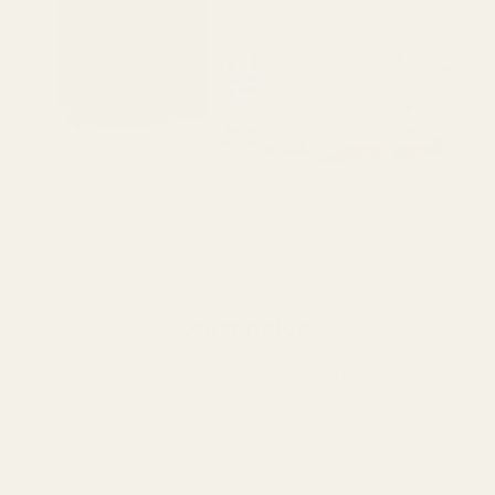
Doftanalys
040W är en strålande och feminin doft där saftiga
frukter möter romantiska blommor och en varm, sensuell
bas.