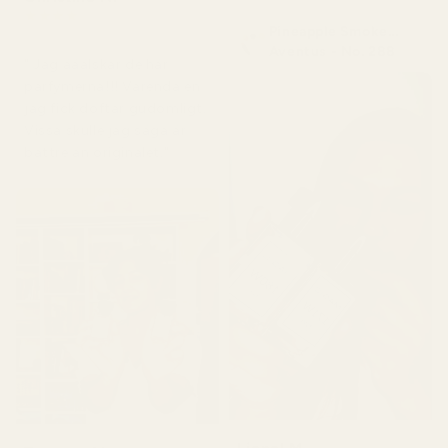
★
★
★
★
★
Pineapple Smoke...
för 5 dagar sedan
Aventus - No. 288
" Jag ääälskar de här
parfymerna!!! Varenda en
jag fick doftar gudomligt.
Vissa skulle jag säga är
bättre än originalet."