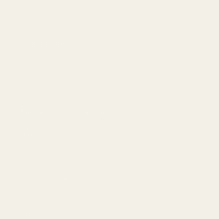
Bästa erbjudandet
Information
Integritetspolicy
Användarvillkor
Återbetalning och returer
Leveranspolicy
AI-bakgrund
Frånträd avtal här
Contact