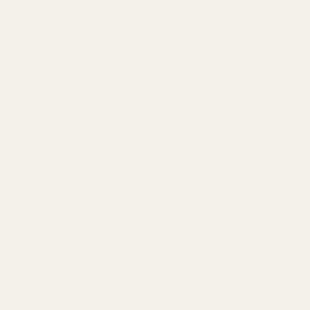
Inspirerad av:
Giorgio Armani Diamonds
(Designerpris: 999,00 kr)
Varar i upp till 12 timmar, 21 % koncentration
FULLSTÄNDIG BESKRIVNING
RENT MÄRKE
Blommig
Daglig
Fjädra
Medium
Skostorlek:
100 ml - vald av 8 av 10 kunder
Popular
Bestseller
30ml
50ml
100ml
4,33 kr / ml
3,50 kr / ml
2,25 kr / ml