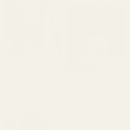
Castillo B.
Verifierad köpare
★
★
★
★
★
för 3 månader sedan
Clara P.
"Den luktar väldigt gott,
jag älskade den."
Verifierad köpare
★
★
★
★
★
för 2 dagar sedan
"Alla tre dofterna jag fick
är väldigt bra. De håller
länge och luktar som de