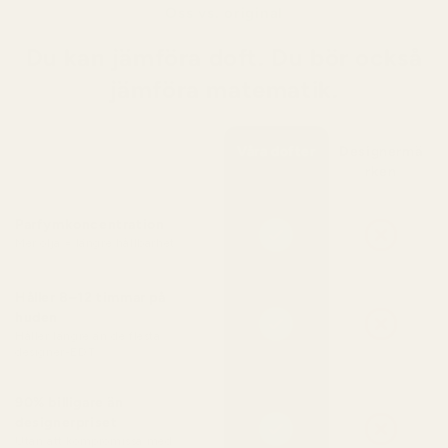
Oss vs. original
Du kan jämföra doft. Du bör också
jämföra matematik.
Våra dofter
Designermä
rken
Parfymkoncentration
Mer olja = längre hållbarhet
Håller 8–12 timmar på
huden
Håller längre än de flesta
designer-EDT
90% billigare än
designerpriset
Utan att kompromissa med