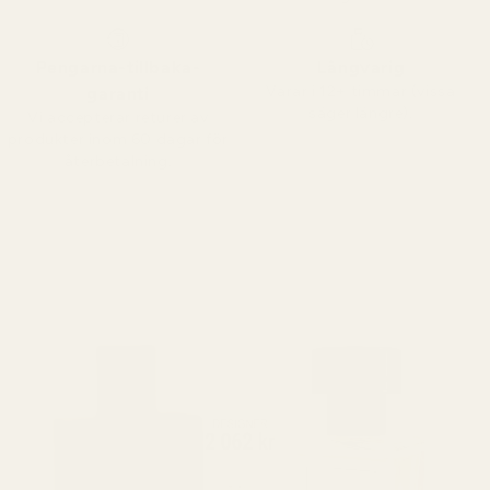
Pengarna-tillbaka-
Långvarig
Varar i 12+ timmar (vissa
garanti
säger längre).
Vi accepterar returer av
produkter inom 60 dagar för
återbetalning.