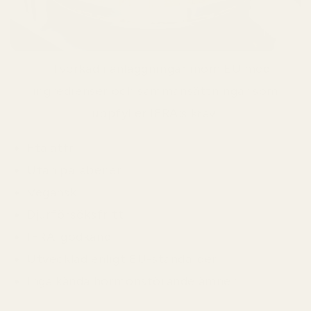
Tillverkad i anläggningar inom EU med
ingredienser och sammansättningar som
uppfyller IFRA:s krav.
Ftalatfri
Utan parabener
Vegansk
Djurförsöksfritt
IFRA-godkänd
Utvecklad enligt EU-standarder
Inga kända hormonstörande ämnen