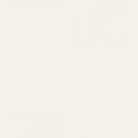
Alvarez P.
Verifierad köpare
★
★
★
★
★
för 4 månader sedan
"Jag har använt Creed
Aventus i flera år, men det
här är den närmaste dupe
Anne E.
jag har hittat, och till en
Verifierad köpare
★
★
★
★
★
bråkdel av priset.
för 4 månader sedan
Kombinationen av ananas
och vanilj sitter helt rätt."
"Produkten kom fram fint.
Parfymen var inte trasig,
Pineapple Smoke...
läckte inte och var i gott
Aventus - No. 288
skick. Doften är perfekt
och luktade inte illa. Jag
älskar den, hög kvalitet."
★
★
★
★
★