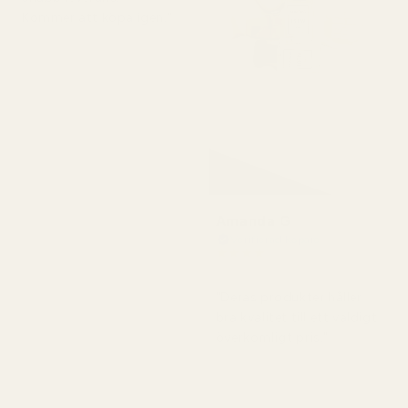
Kommer att köpa igen."
Amanda G
Verifierad köpare
★
★
★
★
★
för 5 månader sedan
"Deras produkter håller
bra kvalitet till ett väldigt
överkomligt pris."