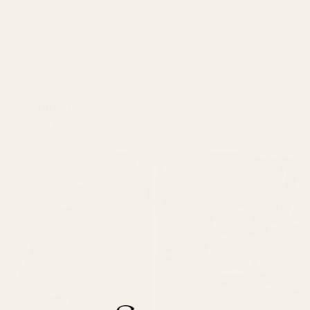
Vi tillverkar parfymer enligt strikta europeiska
kosmetikstandarder
Gå med 10 000+
4,9/5 baserat på 10 000+
nöjda kunder
recensioner