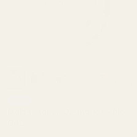
Elegant
Doftar som... Diamonds - No.
040
4,9/5 baserat på över 10 000 recensioner