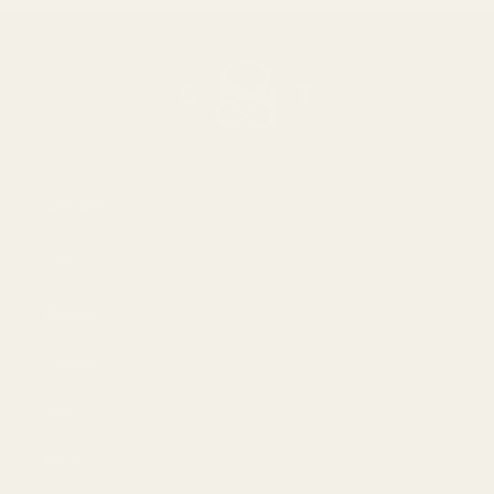
Om oss
Om
Bloggar
Handla
Män
Kvinnor