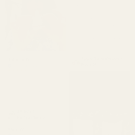
ska. Det enda jag inte var
nöjd med var tiden det
tog att få dem. Men ärligt
talat gjorde jag en andra
beställning, så räkna bara
med lite väntetid. Haha!
"
Apple Sandalwood -
Juliana B
No. 234
Verifierad köpare
★
★
★
★
★
för 4 månader sedan
"Fantastiskt varumärke
och fantastiska
produkter!"
3X 50ml
Parfymflaskor
Alex W.