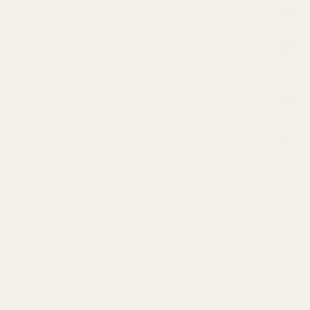
Så Doftar Den
Är det parfymerat vatten?
Vad betyder 19-21% parfym?
ANSVARSFRISKRIVNING FÖR JÄMFÖRANDE
REKLAM
Du kanske också gillar
Visa alla