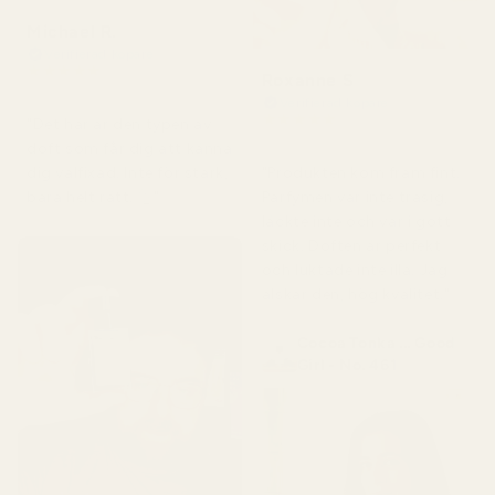
Michael R.
Verifierad köpare
★
★
★
★
★
Roxanne S
för 4 månader sedan
Verifierad köpare
★
★
★
★
★
"Det här är den typen av
för 5 månader sedan
doft som får dig att känna
"Produkten kom fram fint.
dig välfixad. Inte för stark,
Parfymen var inte trasig,
bara helt rätt. 👌"
läckte inte och var i gott
skick. Doften är perfekt
och luktade inte illa. Jag
älskar den, hög kvalitet."
Cocoa Tonka ... Good
Girl - No. 461