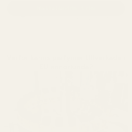
Bläddra bland fler dofter
Håller i 12+ timmar
älskad av 10 000+
60 dagars nöjdhetsgaranti
Varför känns parfymer tillverkade i
EU annorlunda?