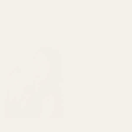
Lionel M.
Terence M.
Verifierad köpare
★
★
★
★
★
★
★
★
★
★
för 2 månader sedan
för 7 dagar sedan
"Den luktar väldigt gott
"Först var jag orolig
men håller inte så länge
eftersom leveransen blev
som den borde."
lite försenad, men när jag
väl fick dem blev jag helt
imponerad av doften. När
den har lagt sig, herregud,
då är den bara fantastisk."
4x 100ml
Parfymflaskor
Kamila G.
Verifierad köpare
★
★
★
★
★
för 3 månader sedan
"Parfymerna doftar
perfekt, dofterna sitter
Lidis A.