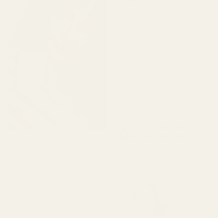
Alina M
för 5 månader sedan
"Jag är nöjd med
TryScent. Doften luktar
väldigt likt originalet och
håller bra. Förpackningen
är snygg och flaskan ser
fin ut. Överlag är det ett
jättebra alternativ om du
vill ha en kvalitetsdoft till
ett rimligt pris."
Berry Vanilla ..Black
Opium - No. 132
Lucy R
Verifierad köpare
★
★
★
★
★
för 4 månader sedan
"Underbar doft. Håller
länge.
Söt och varm. Bra och
snabb leverans.