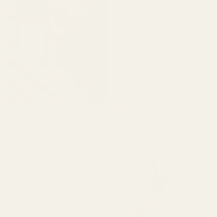
TryScent. Doften luktar
väldigt likt originalet och
håller bra. Förpackningen
är snygg och flaskan ser
fin ut. Överlag är det ett
jättebra alternativ om du
vill ha en kvalitetsdoft till
ett rimligt pris."
Berry Vanilla ..Black
Opium - No. 132
Lucy R
Verifierad köpare
★
★
★
★
★
för 4 månader sedan
"Underbar doft. Håller
länge.
Söt och varm. Bra och
snabb leverans.
Kommer att köpa igen."