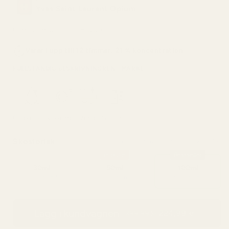
Yves Saint Laurent Opium
(Designerpris: 1.618,00 kr)
Varar i upp till 12 timmar, 21 % koncentration
FULLSTÄNDIG BESKRIVNING
RENT MÄRKE
Orientalisk
Formell
Vinter
Strong
Skostorlek:
100 ml - vald av 8 av 10 kunder
Popular
Bestseller
30ml
50ml
100ml
4,33 kr / ml
3,50 kr / ml
2,25 kr / ml
Lägg i kundvagnen
224,99 kr
399,99 kr