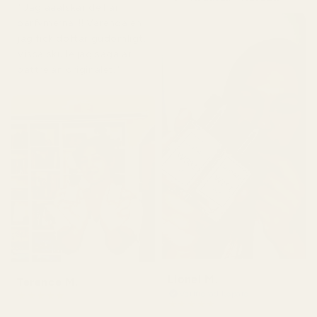
" Jag ääälskar de här
parfymerna!!! Varenda en
jag fick doftar gudomligt.
Vissa skulle jag säga är
bättre än originalet."
Lionel M.
Terence M.
Verifierad köpare
★
★
★
★
★
★
★
★
★
★
för 2 månader sedan
för 7 dagar sedan