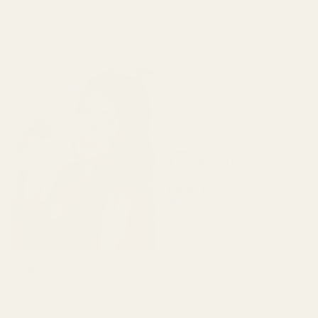
"Den luktar väldigt gott
"Först var jag orolig
men håller inte så länge
eftersom leveransen blev
som den borde."
lite försenad, men när jag
väl fick dem blev jag helt
imponerad av doften. När
den har lagt sig, herregud,
då är den bara fantastisk."
4x 100ml
Parfymflaskor
Kamila G.
Verifierad köpare
★
★
★
★
★
för 3 månader sedan
"Parfymerna doftar
perfekt, dofterna sitter
Lidis A.
kvar väldigt länge,
Verifierad köpare
★
★
★
★
★
fantastisk kvalitet."
för 2 månader sedan