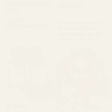
"Den är perfekt och vacker
Robinson D.
🥰🥰🥰"
★
★
★
★
★
för 4 månader sedan
Saffron
"Luktar precis som Luna
Amber...Rouge 540 -
Rossa Carbon, men är
No. 466
mycket billigare. Kan inte
fatta hur lik den är."
Michael R.
Verifierad köpare