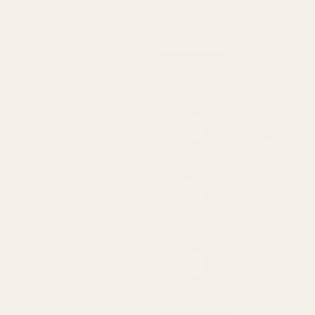
Du kan jämföra doft. Du bör också
jämföra matematik.
Våra dofter
Designermä
rken
Parfymkoncentration
Mer olja = längre hållbarhet
Håller 8–12 timmar på
huden
Håller längre än de flesta
designer-EDT
90% billigare än
designerpriset
Utan att kompromissa med
kvaliteten