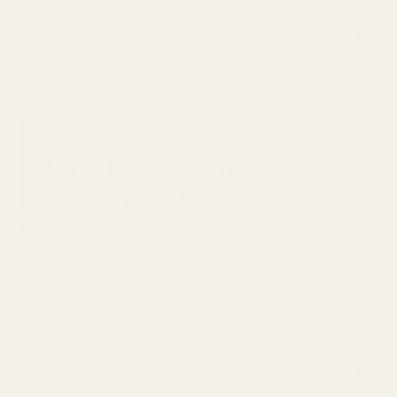
Levereras till
Sverige
inom 5 arbetsdagar.
SPARA 48%
Vart bästa erbjudande: skapa
ett paket!
Endast
90,00 kr
per flaska
Prova i 60 dagar, riskfritt.
Färre än 0,5 % av köparna använder vår
pengarna-tillbaka-garanti.
Så Doftar Den