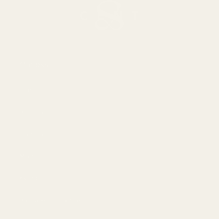
Om oss
Om
Bloggar
Handla
Män
Kvinnor
Bästa erbjudandet