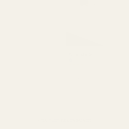
Amanda G
Verifierad köpare
★
★
★
★
★
för 5 månader sedan
"Deras produkter håller
bra kvalitet till ett väldigt
överkomligt pris."
VISA FLER RECENSIONER