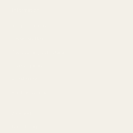
Information
Integritetspolicy
Användarvillkor
Återbetalning och returer
Leveranspolicy
AI-bakgrund
Frånträd avtal här
Contact
Driftsbolag: