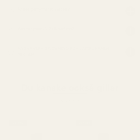
Är det parfymerat vatten?
Vad betyder 19-21% parfym?
ANSVARSFRISKRIVNING FÖR JÄMFÖRANDE
REKLAM
Du kanske också gillar
Visa alla
Utekväll
Vardag