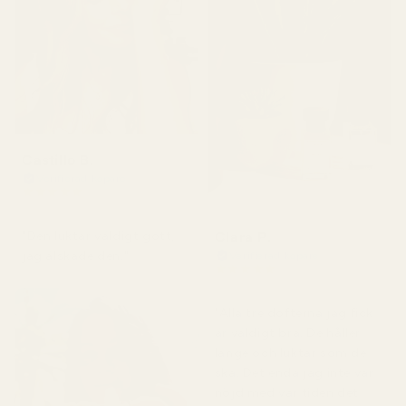
Castillo B.
Verifierad köpare
★
★
★
★
★
för 3 månader sedan
Clara P.
"Den luktar väldigt gott,
jag älskade den."
Verifierad köpare
★
★
★
★
★
för 2 dagar sedan
"Alla tre dofterna jag fick
är väldigt bra. De håller
länge och luktar som de
ska. Det enda jag inte var
nöjd med var tiden det