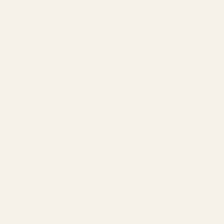
Alvarez P.
Verifierad köpare
★
★
★
★
★
för 4 månader sedan
"Jag har använt Creed
Aventus i flera år, men det
här är den närmaste dupe
Anne E.
jag har hittat, och till en
Verifierad köpare
★
★
★
★
★
bråkdel av priset.
för 4 månader sedan
Kombinationen av ananas
och vanilj sitter helt rätt."
"Produkten kom fram fint.
Parfymen var inte trasig,
Pineapple Smoke...
läckte inte och var i gott
Aventus - No. 288
skick. Doften är perfekt
och luktade inte illa. Jag
älskar den, hög kvalitet."
★
★
★
★
★
Alina M
för 5 månader sedan
"Jag är nöjd med