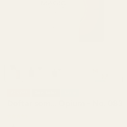
43% Off
Best Seller
Sexig
Doftar som... Opium - No. 083
4,9/5 baserat på över 10 000 recensioner
Inspirerad av: