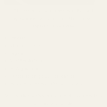
Tillverkad i anläggningar inom EU med
ingredienser och sammansättningar som
uppfyller IFRA:s krav.
Ftalatfri
Utan parabener
Vegansk
Djurförsöksfritt
IFRA-godkänd
Utvecklad enligt EU-standarder
Inga kända hormonstörande ämnen
Vi tillverkar parfymer enligt strikta europeiska
kosmetikstandarder