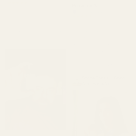
★
★
★
★
★
Roxanne S
för 4 månader sedan
Verifierad köpare
★
★
★
★
★
"Det här är den typen av
för 5 månader sedan
doft som får dig att känna
"Produkten kom fram fint.
dig välfixad. Inte för stark,
Parfymen var inte trasig,
bara helt rätt. 👌"
läckte inte och var i gott
skick. Doften är perfekt
och luktade inte illa. Jag
älskar den, hög kvalitet."
Cocoa Tonka ... Good
Girl - No. 461