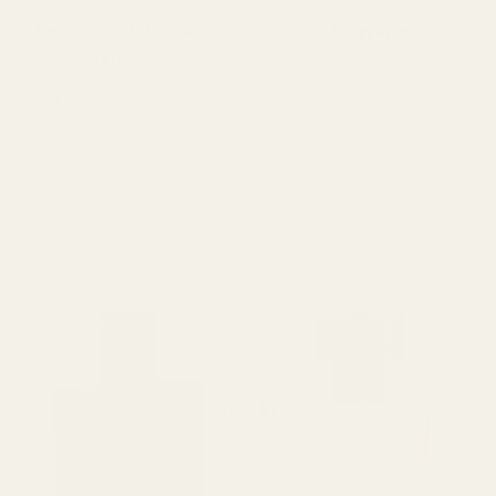
Pengarna-tillbaka-
Långvarig
Varar i 12+ timmar (vissa
garanti
säger längre).
Vi accepterar returer av
produkter inom 60 dagar för
återbetalning.