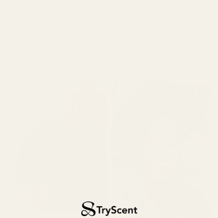
Gå med 10 000+
4,9/5 baserat på 10 000+
nöjda kunder
recensioner