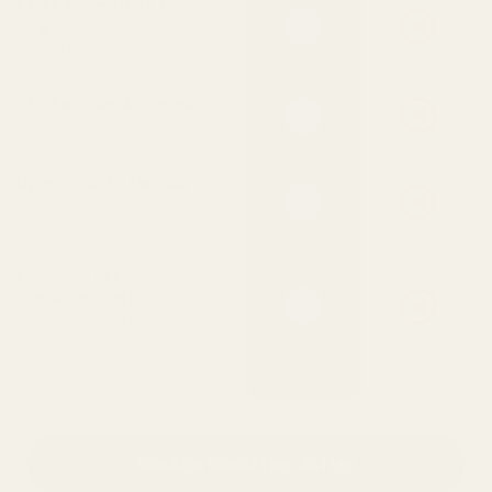
Exakt samma doft som
originalet
Skapad med samma doftackord
Skickas inom 24 timmar
Inget väntande i butik
Djurförsöksfri formula
Rena ingredienser, säkra för
huden
60 dagars pengarna-
tillbaka-garanti
Älska den eller få full
återbetalning — inga frågor
Bläddra bland fler dofter