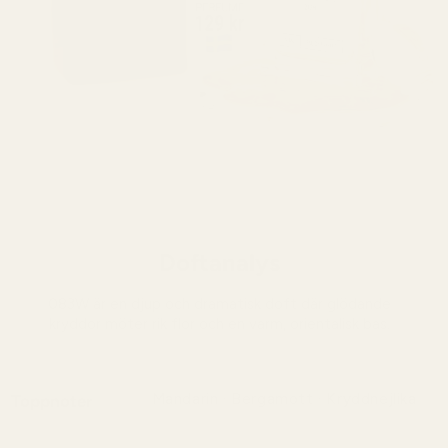
Doftanalys
083W är en djup och dramatisk doft där glödande
kryddor möter rik flor och en varm, orientalisk bas.
Mandarin · Bergamott · Kryddnejlika
Toppnoter
En varm och lätt kryddig öppning där