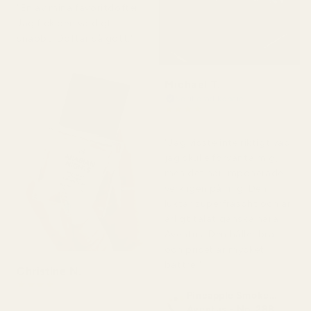
"En av mina favoritdofter.
Jag fick den väldigt
snabbt. Doftar så gott."
Michael T.
Verifierad köpare
★
★
★
★
★
för 2 dagar sedan
"Jag visste inte riktigt vad
jag skulle förvänta mig,
men det här imponerade
verkligen på mig. Den
luktar superfräscht och är
ärligt talat ganska nära
Aventus. Den håller bra
och priset är mycket
bättre."
Christine N.
★
★
★
★
★
Pineapple Smoke...
för 5 dagar sedan
Aventus - No. 288