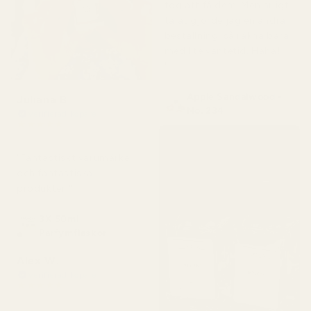
tog att få dem. Men ärligt
talat gjorde jag en andra
beställning, så räkna bara
med lite väntetid. Haha!
"
Apple Sandalwood -
Juliana B
No. 234
Verifierad köpare
★
★
★
★
★
för 4 månader sedan
"Fantastiskt varumärke
och fantastiska
produkter!"
3X 50ml
Parfymflaskor
Alex W.
Verifierad köpare
★
★
★
★
★
för 2 dagar sedan