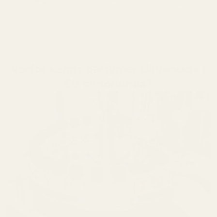
Håller i 12+ timmar
älskad av 10 000+
60 dagars nöjdhetsgaranti
Varför känns parfymer tillverkade i
EU annorlunda?