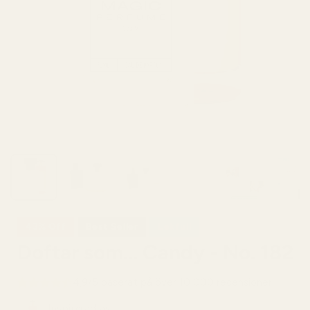
43% Off
Best Seller
Lekfull
Doftar som... Candy - No. 182
4,9/5 baserat på över 10 000 recensioner
Inspirerad av: