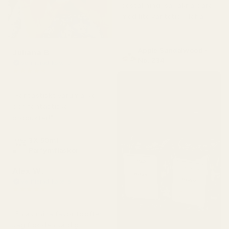
beställning, så räkna bara
med lite väntetid. Haha!
"
Apple Sandalwood -
Juliana B
No. 234
Verifierad köpare
★
★
★
★
★
för 4 månader sedan
"Fantastiskt varumärke
och fantastiska
produkter!"
3X 50ml
Parfymflaskor
Alex W.
Verifierad köpare
★
★
★
★
★
för 2 dagar sedan
"En av mina favoritdofter.
Jag fick den väldigt