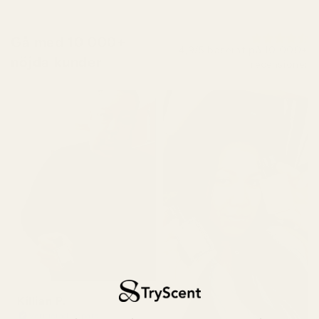
Gå med 10 000+
4,9/5 baserat på 10 000+
nöjda kunder
recensioner
Killian P.
Verifierad köpare