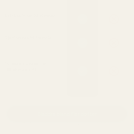
Skapad med samma doftackord
Skickas inom 24 timmar
Inget väntande i butik
Djurförsöksfri formula
Rena ingredienser, säkra för
huden
60 dagars pengarna-
tillbaka-garanti
Älska den eller få full
återbetalning — inga frågor
Bläddra bland fler dofter
Håller i 12+ timmar
älskad av 10 000+
60 dagars nöjdhetsgaranti