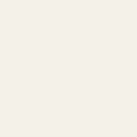
Om oss
Om
Bloggar
Handla
Män
Kvinnor
Bästa erbjudandet
Information