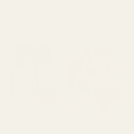
★
★
★
★
★
för 4 månader sedan
Saffron
"Luktar precis som Luna
Amber...Rouge 540 -
Rossa Carbon, men är
No. 466
mycket billigare. Kan inte
fatta hur lik den är."
Michael R.
Verifierad köpare
★
★
★
★
★
Roxanne S
för 4 månader sedan
Verifierad köpare