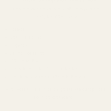
Tillverkad i anläggningar inom EU med
ingredienser och sammansättningar som
uppfyller IFRA:s krav.
Ftalatfri
Utan parabener
Vegansk
Djurförsöksfritt
IFRA-godkänd
Utvecklad enligt EU-standarder
Inga kända hormonstörande ämnen
Vi tillverkar parfymer enligt strikta europeiska
kosmetikstandarder