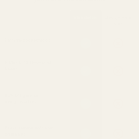
Våra dofter
Designermä
rken
Parfymkoncentration
Mer olja = längre hållbarhet
Håller 8–12 timmar på
huden
Håller längre än de flesta
designer-EDT
90% billigare än
designerpriset
Utan att kompromissa med
kvaliteten
Exakt samma doft som
originalet