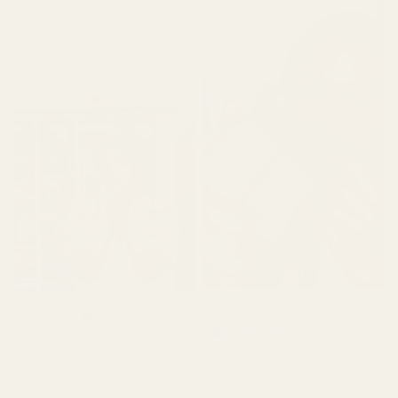
jag fick doftar gudomligt.
Vissa skulle jag säga är
bättre än originalet."
Lionel M.
Terence M.
Verifierad köpare
★
★
★
★
★
★
★
★
★
★
för 2 månader sedan
för 7 dagar sedan
"Den luktar väldigt gott
"Först var jag orolig
men håller inte så länge