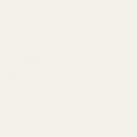
Levereras till
Sverige
inom 5 arbetsdagar.
SPARA 48%
Vart bästa erbjudande: skapa
ett paket!
Endast
90,00 kr
per flaska
Prova i 60 dagar, riskfritt.
Färre än 0,5 % av köparna använder vår
pengarna-tillbaka-garanti.
Så Doftar Den