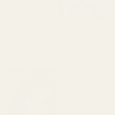
★
★
★
★
★
för 4 månader sedan
"Jag har använt Creed
Aventus i flera år, men det
här är den närmaste dupe
Anne E.
jag har hittat, och till en
Verifierad köpare
★
★
★
★
★
bråkdel av priset.
för 4 månader sedan
Kombinationen av ananas
och vanilj sitter helt rätt."
"Produkten kom fram fint.
Parfymen var inte trasig,
Pineapple Smoke...
läckte inte och var i gott
Aventus - No. 288
skick. Doften är perfekt
och luktade inte illa. Jag
älskar den, hög kvalitet."
★
★
★
★
★
Alina M
för 5 månader sedan
"Jag är nöjd med
TryScent. Doften luktar
väldigt likt originalet och