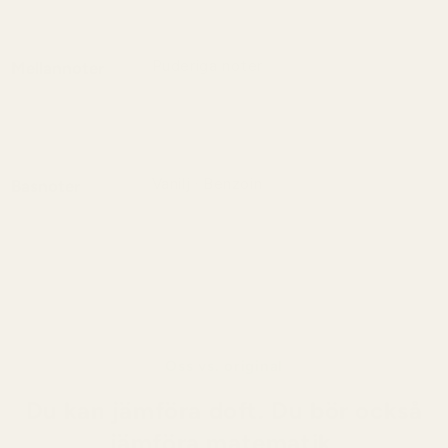
huden med varm gourmandkänsla.
Puderiga noter
Mellannoter
Hjärtat är mjukt och elegant med en
silkeslen, nästan kosmetisk pudrighet.
Vanilj · Benzoin
Basnoter
Basen är varm och balsamisk med
krämig vanilj som ger djup och långvarig
söt sensualitet.
Oss vs. original
Du kan jämföra doft. Du bör också
jämföra matematik.