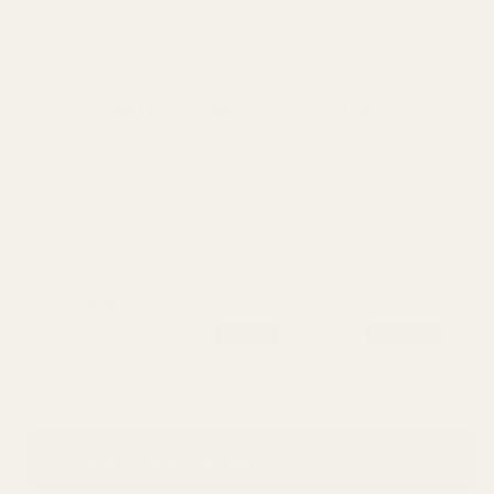
Prada Candy
(Designerpris: 1.299,00 kr)
Varar i upp till 12 timmar, 21 % koncentration
FULLSTÄNDIG BESKRIVNING
RENT MÄRKE
Gourmand
Daglig
Vinter
Medium
Skostorlek:
100 ml - vald av 8 av 10 kunder
Popular
Bestseller
30ml
50ml
100ml
4,33 kr / ml
3,50 kr / ml
2,25 kr / ml
Lägg i kundvagnen
224,99 kr
399,99 kr