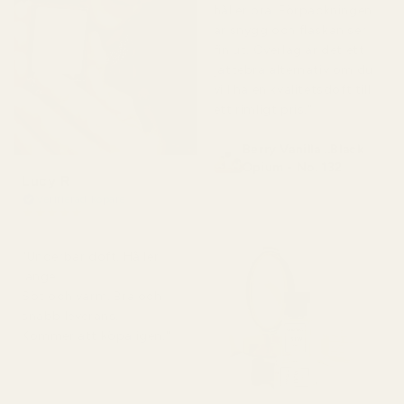
håller bra. Förpackningen
är snygg och flaskan ser
fin ut. Överlag är det ett
jättebra alternativ om du
vill ha en kvalitetsdoft till
ett rimligt pris."
Berry Vanilla ..Black
Opium - No. 132
Lucy R
Verifierad köpare
★
★
★
★
★
för 4 månader sedan
"Underbar doft. Håller
länge.
Söt och varm. Bra och
snabb leverans.
Kommer att köpa igen."