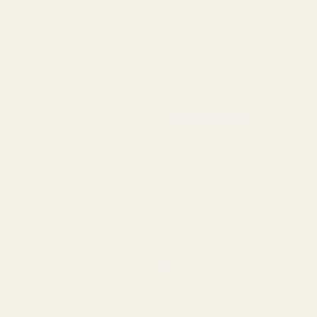
Amanda G
Verifierad köpare
★
★
★
★
★
för 5 månader sedan
"Deras produkter håller
bra kvalitet till ett väldigt
överkomligt pris."
VISA FLER RECENSIONER