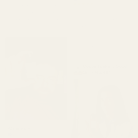
★
★
★
★
★
"Det här är den typen av
för 5 månader sedan
doft som får dig att känna
"Produkten kom fram fint.
dig välfixad. Inte för stark,
Parfymen var inte trasig,
bara helt rätt. 👌"
läckte inte och var i gott
skick. Doften är perfekt
och luktade inte illa. Jag
älskar den, hög kvalitet."
Cocoa Tonka ... Good
Girl - No. 461
Alvarez P.
Verifierad köpare