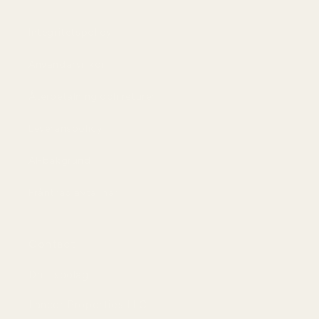
Integritetspolicy
Användarvillkor
Återbetalning och returer
Leveranspolicy
AI-bakgrund
Frånträd avtal här
Contact
Driftsbolag:
Lancer Properties LLC