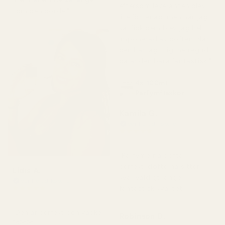
eftersom leveransen blev
som den borde."
lite försenad, men när jag
väl fick dem blev jag helt
imponerad av doften. När
den har lagt sig, herregud,
då är den bara fantastisk."
4x 100ml
Parfymflaskor
Kamila G.
Verifierad köpare
★
★
★
★
★
för 3 månader sedan
"Parfymerna doftar
perfekt, dofterna sitter
Lidis A.
kvar väldigt länge,
Verifierad köpare
★
★
★
★
★
fantastisk kvalitet."
för 2 månader sedan
"Den är perfekt och vacker
Robinson D.
🥰🥰🥰"