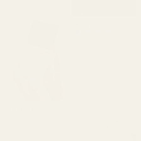
snabbt. Doftar så gott."
Michael T.
Verifierad köpare
★
★
★
★
★
för 2 dagar sedan
"Jag visste inte riktigt vad
jag skulle förvänta mig,
men det här imponerade
verkligen på mig. Den
luktar superfräscht och är
ärligt talat ganska nära
Aventus. Den håller bra
och priset är mycket
bättre."
Christine N.
★
★
★
★
★
Pineapple Smoke...
för 5 dagar sedan
Aventus - No. 288
" Jag ääälskar de här
parfymerna!!! Varenda en