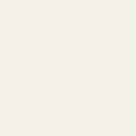
Doftanalys
182W är en lekfull och beroendeframkallande doft där
krämig karamell möter mjuk vanilj och pudrig elegans.
Karamell
Toppnoter
En söt och fyllig öppning som omsluter