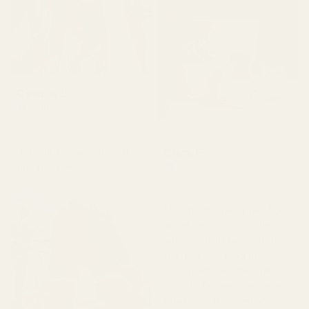
Castillo B.
Verifierad köpare
★
★
★
★
★
för 3 månader sedan
Clara P.
"Den luktar väldigt gott,
jag älskade den."
Verifierad köpare
★
★
★
★
★
för 2 dagar sedan
"Alla tre dofterna jag fick
är väldigt bra. De håller
länge och luktar som de
ska. Det enda jag inte var
nöjd med var tiden det
tog att få dem. Men ärligt
talat gjorde jag en andra