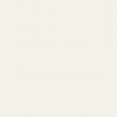
Är det parfymerat vatten?
Vad betyder 19-21% parfym?
ANSVARSFRISKRIVNING FÖR JÄMFÖRANDE
REKLAM
Du kanske också gillar
Visa alla