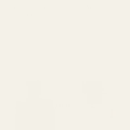
Pengarna-tillbaka-
Långvarig
Varar i 12+ timmar (vissa
garanti
säger längre).
Vi accepterar returer av
produkter inom 60 dagar för
återbetalning.