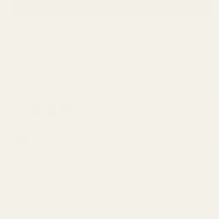
Lägg i kundvagnen
224,99 kr
399,90 kr
Levereras till
Sverige
inom 5 arbetsdagar.
SPARA 48%
Vart bästa erbjudande: skapa
ett paket!
Endast
90,00 kr
per flaska
Prova i 60 dagar, riskfritt.
Färre än 0,5 % av köparna använder vår
pengarna-tillbaka-garanti.