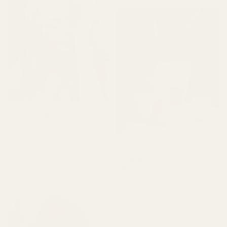
Castillo B.
Verifierad köpare
★
★
★
★
★
för 3 månader sedan
Clara P.
"Den luktar väldigt gott,
jag älskade den."
Verifierad köpare
★
★
★
★
★
för 2 dagar sedan
"Alla tre dofterna jag fick
är väldigt bra. De håller
länge och luktar som de