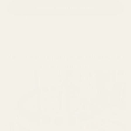
Bläddra bland fler dofter
Håller i 12+ timmar
älskad av 10 000+
60 dagars nöjdhetsgaranti
Varför känns parfymer tillverkade i
EU annorlunda?