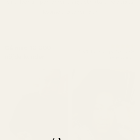
Vi tillverkar parfymer enligt strikta europeiska
kosmetikstandarder
Gå med 10 000+
4,9/5 baserat på 10 000+
nöjda kunder
recensioner