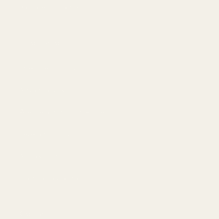
Bästa erbjudandet
Information
Integritetspolicy
Användarvillkor
Återbetalning och returer
Leveranspolicy
AI-bakgrund
Frånträd avtal här
Contact