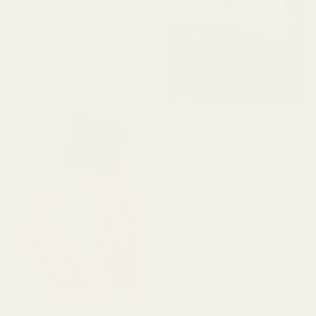
Verifierad köpare
★
★
★
★
★
för 2 dagar sedan
"En av mina favoritdofter.
Jag fick den väldigt
snabbt. Doftar så gott."
Michael T.
Verifierad köpare
★
★
★
★
★
för 2 dagar sedan
"Jag visste inte riktigt vad
jag skulle förvänta mig,
men det här imponerade
verkligen på mig. Den
luktar superfräscht och är
ärligt talat ganska nära
Aventus. Den håller bra
och priset är mycket
bättre."
Christine N.