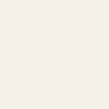
Så Doftar Den
Är det parfymerat vatten?
Vad betyder 19-21% parfym?
ANSVARSFRISKRIVNING FÖR JÄMFÖRANDE
REKLAM
Du kanske också gillar
Visa alla