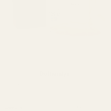
Doftanalys
049W är en fri och elegant doft där frisk citrus möter
mjuk ros och en varm, jordnära träig bas.
Bergamott · Citron · Apelsin
Toppnoter