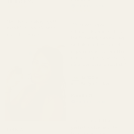
Terence M.
Verifierad köpare
★
★
★
★
★
★
★
★
★
★
för 2 månader sedan
för 7 dagar sedan
"Den luktar väldigt gott
"Först var jag orolig
men håller inte så länge
eftersom leveransen blev
som den borde."
lite försenad, men när jag
väl fick dem blev jag helt
imponerad av doften. När
den har lagt sig, herregud,
då är den bara fantastisk."
4x 100ml
Parfymflaskor
Kamila G.
Verifierad köpare
★
★
★
★
★
för 3 månader sedan
"Parfymerna doftar
perfekt, dofterna sitter
Lidis A.
kvar väldigt länge,