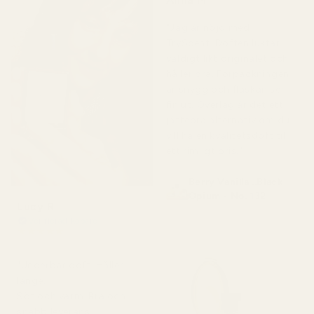
för 5 månader sedan
"Jag är nöjd med
TryScent. Doften luktar
väldigt likt originalet och
håller bra. Förpackningen
är snygg och flaskan ser
fin ut. Överlag är det ett
jättebra alternativ om du
vill ha en kvalitetsdoft till
ett rimligt pris."
Berry Vanilla ..Black
Opium - No. 132
Lucy R
Verifierad köpare
★
★
★
★
★
för 4 månader sedan
"Underbar doft. Håller
länge.
Söt och varm. Bra och
snabb leverans.