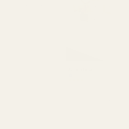
Kommer att köpa igen."
Amanda G
Verifierad köpare
★
★
★
★
★
för 5 månader sedan
"Deras produkter håller
bra kvalitet till ett väldigt
överkomligt pris."