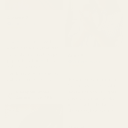
Alvarez P.
Verifierad köpare
★
★
★
★
★
för 4 månader sedan
"Jag har använt Creed
Aventus i flera år, men det
här är den närmaste dupe
Anne E.
jag har hittat, och till en
Verifierad köpare
★
★
★
★
★
bråkdel av priset.
för 4 månader sedan
Kombinationen av ananas
och vanilj sitter helt rätt."
"Produkten kom fram fint.
Parfymen var inte trasig,
Pineapple Smoke...
läckte inte och var i gott
Aventus - No. 288
skick. Doften är perfekt
och luktade inte illa. Jag
älskar den, hög kvalitet."
★
★
★
★
★
Alina M