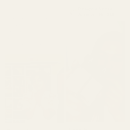
★
★
★
★
★
Pineapple Smoke...
för 5 dagar sedan
Aventus - No. 288
" Jag ääälskar de här
parfymerna!!! Varenda en
jag fick doftar gudomligt.
Vissa skulle jag säga är
bättre än originalet."
Lionel M.