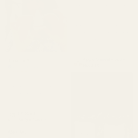
ska. Det enda jag inte var
nöjd med var tiden det
tog att få dem. Men ärligt
talat gjorde jag en andra
beställning, så räkna bara
med lite väntetid. Haha!
"
Apple Sandalwood -
Juliana B
No. 234
Verifierad köpare
★
★
★
★
★
för 4 månader sedan
"Fantastiskt varumärke
och fantastiska
produkter!"
3X 50ml
Parfymflaskor
Alex W.