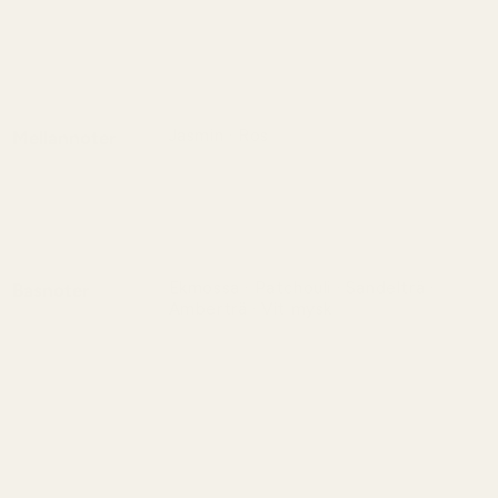
En ljus och uppfriskande öppning med
sprudlande citrus som känns naturlig
och sofistikerad.
Jasmin · Ros
Mellannoter
Ett mjukt blomstrande hjärta som
balanserar feminin elegans med subtil
friskhet.
Ekmossa · Patchouli · Sandelträ ·
Basnoter
Amberträ · Vit mysk
En varm och karaktärsfull avslutning där
jordig djup möter mjuk träighet och
sensuell värme.