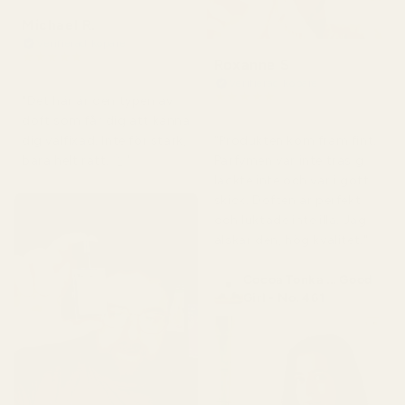
Michael R.
Verifierad köpare
★
★
★
★
★
Roxanne S
för 4 månader sedan
Verifierad köpare
★
★
★
★
★
"Det här är den typen av
för 5 månader sedan
doft som får dig att känna
"Produkten kom fram fint.
dig välfixad. Inte för stark,
Parfymen var inte trasig,
bara helt rätt. 👌"
läckte inte och var i gott
skick. Doften är perfekt
och luktade inte illa. Jag
älskar den, hög kvalitet."
Cocoa Tonka ... Good
Girl - No. 461