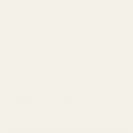
Inspirerad av:
Chloé Nomade
(Designerpris: 1.669,00 kr)
Varar i upp till 12 timmar, 21 % koncentration
FULLSTÄNDIG BESKRIVNING
RENT MÄRKE
Blommig
Daglig
Fjädra
Medium
Skostorlek:
100 ml - vald av 8 av 10 kunder
Bestseller
Popular
100ml
50ml
30ml
2,25 kr / ml
3,50 kr / ml
4,33 kr / ml