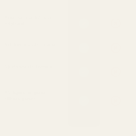
kvaliteten
Exakt samma doft som
originalet
Skapad med samma doftackord
Skickas inom 24 timmar
Inget väntande i butik
Djurförsöksfri formula
Rena ingredienser, säkra för
huden
60 dagars pengarna-
tillbaka-garanti
Älska den eller få full
återbetalning — inga frågor