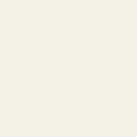
Om oss
Om
Bloggar
Handla
Män
Kvinnor