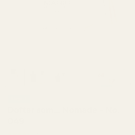
Elegant
Doftar som… Nomade - No.
049
4,9/5 baserat på över 10 000 recensioner