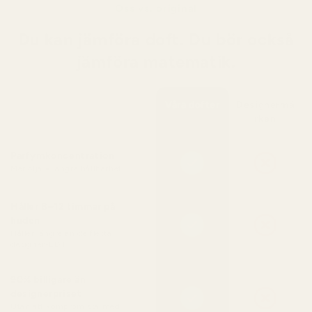
Oss vs. original
Du kan jämföra doft. Du bör också
jämföra matematik.
Våra dofter
Designermä
rken
Parfymkoncentration
Mer olja = längre hållbarhet
Håller 8–12 timmar på
huden
Håller längre än de flesta
designer-EDT
90% billigare än
designerpriset
Utan att kompromissa med