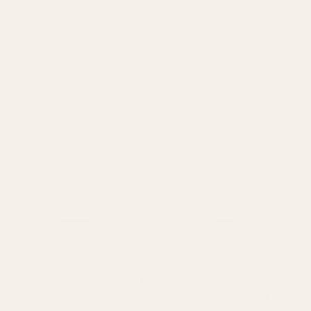
Pengarna-tillbaka-
Långvarig
Varar i 12+ timmar (vissa
garanti
säger längre).
Vi accepterar returer av
produkter inom 60 dagar för
återbetalning.