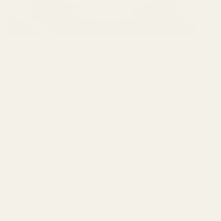
Tillverkad i anläggningar inom EU med
ingredienser och sammansättningar som
uppfyller IFRA:s krav.
Ftalatfri
Utan parabener
Vegansk
Djurförsöksfritt
IFRA-godkänd
Utvecklad enligt EU-standarder
Inga kända hormonstörande ämnen