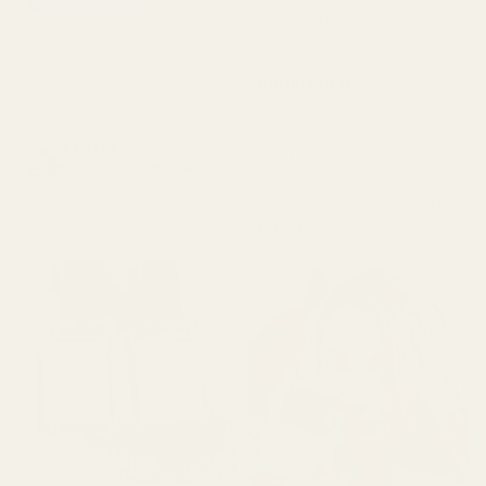
Verifierad köpare
★
★
★
★
★
fantastisk kvalitet."
för 2 månader sedan
"Den är perfekt och vacker
Robinson D.
🥰🥰🥰"
★
★
★
★
★
för 4 månader sedan
Saffron
"Luktar precis som Luna
Amber...Rouge 540 -
Rossa Carbon, men är
No. 466
mycket billigare. Kan inte
fatta hur lik den är."