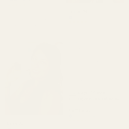
★
★
★
★
★
2 kuukautta sitten
Lionel M.
Vahvistettu ostaja
"Se tuoksuu todella
★
★
★
★
★
hyvältä, mutta ei kestä niin
7 päivää sitten
kauan kuin sen pitäisi."
"Aluksi olin huolissani,
koska toimitus viivästyi
hieman, mutta kun lopulta
sain ne, tuoksu teki
minuun todella suuren
vaikutuksen. Kun tuoksu
on tasaantunut, voi luoja,
se on aivan upea."
4 kpl 100 ml:n
hajuvettä sisältäviä
pulloja
Kamila G.
Vahvistettu ostaja
★
★
★
★
★
Lidis A.
3 kuukautta sitten