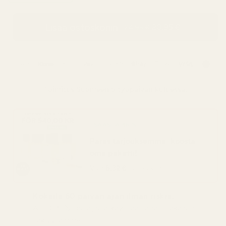
Lisää ostoskoriin
20,95 €
24,95 €
Toimitus
Suomeen
5 työpäivän kuluessa.
SÄÄSTÄ 48 %
Paras tarjouksemme: koosta
oma paketti!
Vain
8,32 €
pulloa kohti
Kokeile 60 päivän ajan ilman riskiä.
Alle 0,5 % ostajista käyttää rahat-takaisin-
takuutamme.