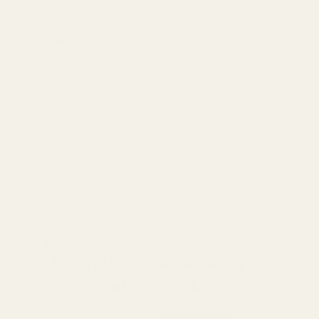
Patchouli · Kashmir-puu · Setri
Pohjatuoksut
Syvä ja puumainen pohja, jossa
patchouli yhdistyy pehmeään
kashmirpuuhun ja raikkaaseen
setripuuhun, mikä luo lämpimän,
moniulotteisen ja pitkäkestoisen
loppusävelen.
Me vs. alkuperäinen
Voit vertailla tuoksuja. Sinun
kannattaisi vertailla myös
matematiikkaa.