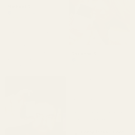
Michael R.
Vahvistettu ostaja
★
★
★
★
★
4 kuukautta sitten
"Tämä on juuri sellainen
tuoksu, joka saa sinut
tuntemaan olosi
huolitelluksi. Ei liian
Roxanne S
voimakas, vaan juuri
Vahvistettu ostaja
★
★
★
★
★
sopiva. 👌"
5 kuukautta sitten
"Tuote saapui kunnossa.
Hajuvesi ei ollut
rikkoutunut, se ei vuotanut
ja oli hyvässä kunnossa.
Tuoksu on täydellinen eikä
haissut pahalle. Rakastan
sitä, korkeaa laatua."
Cocoa Tonka ... Good