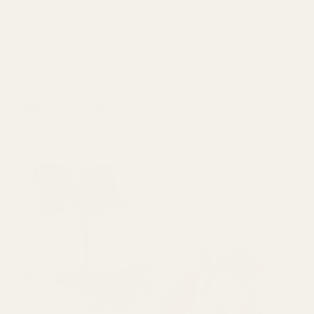
Vahvistettu ostaja
★
★
★
★
★
"Hajuvedet tuoksuvat
2 kuukautta sitten
ihanan, tuoksu säilyy
todella pitkään, laatu on
"Se on täydellinen ja
loistava."
kaunis 🥰🥰🥰"
Saffron
Robinson D.
Amber...Rouge 540 –
★
★
★
★
★
nro 466
4 kuukautta sitten
"Tuoksuu täsmälleen
samalta kuin Luna Rossa
Carbon, mutta on paljon
halvempi. En voi uskoa,
kuinka samankaltainen se
on."