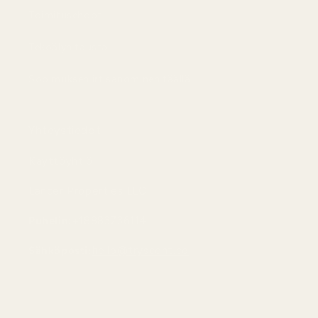
Toimitusehdot
Tekoälyn tausta
Sopimuksen irtisanominen täällä
Yhteystiedot
Käyttöyhtiö:
Lancer Properties LLC
Puhelin:
+18883736114
Sähköposti:
hello@tryscent.co