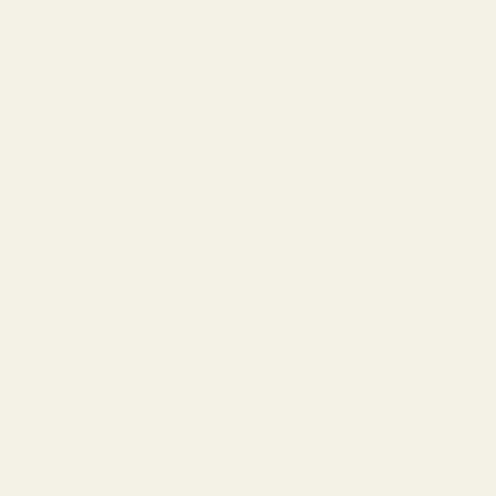
Näin se tuoksuu
Onko se hajustettua vettä?
Mitä tarkoittaa 19–21 %:n hajuvettä?
VERTAILUMAINONNAN
VASTUUVAPAUSLAUSEKE
Ehkä pidät myös näistä
Näytä kaikki