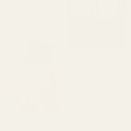
2 päivää sitten
"Yksi suosikkituoksistani.
Sain sen todella nopeasti.
Tuoksuu niin hyvältä."
Michael T.
Vahvistettu ostaja
★
★
★
★
★
2 päivää sitten
"En oikein tiennyt, mitä
odottaa, mutta tämä teki
minuun todella
vaikutuksen. Se tuoksuu
todella raikkaalta ja on
rehellisesti sanottuna
melko lähellä Aventusta.
★
★
★
★
★
Christine N.
5 päivää sitten
Tuoksu kestää hyvin, ja