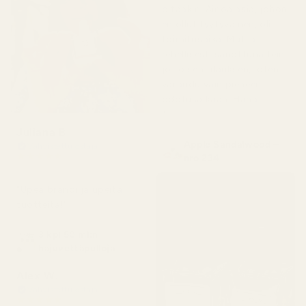
pitääkin. Ainoa asia, johon
en ollut tyytyväinen, oli
toimitusaika. Mutta
rehellisesti sanottuna tein
jo toisen tilauksen, joten
varaudu vain pieneen
odotusaikaan. Haha!
"
Juliana B
Apple Sandalwood –
Vahvistettu ostaja
★
★
★
★
★
nro 234
4 kuukautta sitten
"Upea brändi ja upeita
tuotteita!"
3 kpl 50 ml:n
hajuvettäpulloja
Alex W.
Vahvistettu ostaja
★
★
★
★
★