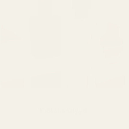
Tuoksuanalyysi
Raikas, puhdas ja itsevarma. Y EDP yhdistää raikkaat