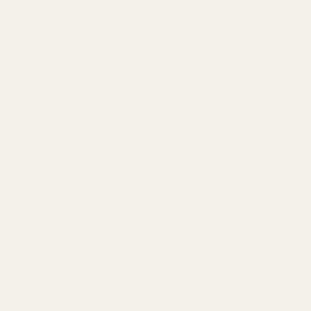
tuotantolaitoksissa ainesosista ja
koostumuksista, jotka täyttävät IFRA:n
vaatimukset.
Ftalaattivapaa
Ilman parabeeneja
Vegaaninen
Eläinkokeita ei ole käytetty
IFRA-hyväksytty
Kehitetty EU-standardien mukaisesti
Ei tunnettuja hormonitoimintaa häiritseviä
aineita
Valmistamme hajusteita tiukkojen
eurooppalaisten kosmetiikkastandardien