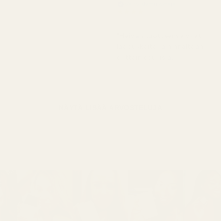
Vahvistettu ostaja
★
★
★
★
★
5 kuukautta sitten
"Heidän tuotteensa ovat
laadukkaita ja hinnaltaan
erittäin edullisia."
NÄYTÄ LISÄÄ ARVOSTELUJA