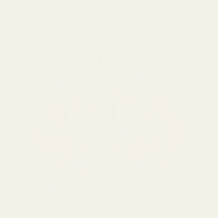
Miksi EU:ssa valmistetut hajuvedet
tuntuvat erilaisilta?
Valmistettu EU:n alueella sijaitsevissa