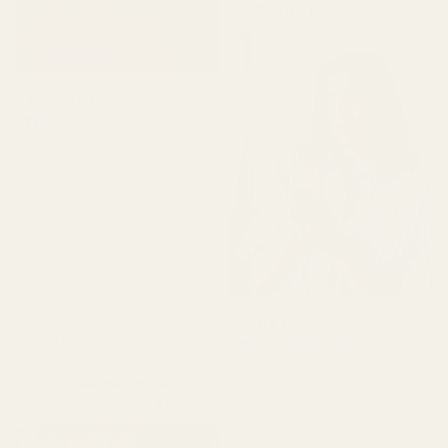
Girl – nro 461
Alvarez P.
Vahvistettu ostaja
★
★
★
★
★
4 kuukautta sitten
"Olen käyttänyt Creed
Aventusta jo useita
vuosia, mutta tämä on
lähin vastine, jonka olen
löytänyt, ja vieläpä murto-
osalla hinnasta.
Ananaksen ja vaniljan
Anne E.
yhdistelmä on juuri oikea."
Vahvistettu ostaja
★
★
★
★
★
4 kuukautta sitten
Pineapple Smoke...
Aventus – nro 288
"Tuote saapui kunnossa.
Hajuvesi ei ollut