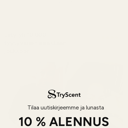
mukaisesti
Liity yli 10 000
tyytyväisen asiakkaan
4,9/5, perustuu yli 10
000 arvosteluun
joukkoon
Tilaa uutiskirjeemme ja lunasta
10 % ALENNUS