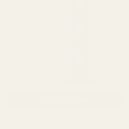
kuluessa
Ei jonottamista kaupassa
Eläinkokeita käyttämätön
koostumus
Puhtaat ainesosat, iholle
turvallisia
60 päivän rahat-takaisin-
takuu
Rakasta sitä tai saat täyden
hyvityksen — ilman kysymyksiä
Selaa muita tuoksuja
Kestää yli 12 tuntia
yli 10 000 ihmisen rakastama
60 päivän tyytyväisyystakuu