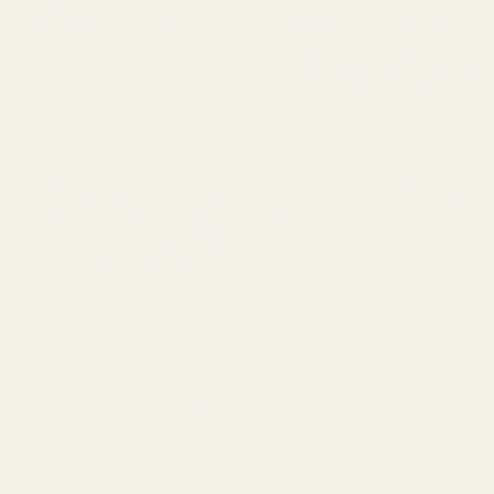
Vegaaninen, eläinkokeeton ja
laatustandardi
valmistettu EU:ssa.
Valmistettu samalla
huolellisuudella
yksityiskohtien suhteen kuin
designmerkeissä.
Rahanpalautustakuu
Pitkäkestoinen
Hyväksymme tuotteiden
Kestää yli 12 tuntia (joidenkin
palautukset 60 päivän
mukaan jopa pidempään).
kuluessa, jolloin maksamme
ostohinnan takaisin.