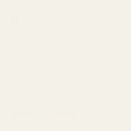
4,9/5 yli 10 000 arvostelun perusteella
Inspiraationa:
YSL Black Opium
(Suunnittelijan hinta: 352,95 €)
Kestää jopa 12 tuntia, pitoisuus 21 %
TÄYDELLINEN KUVAUS
PUHDAS MERKKI
Itämainen
Date Night
Talvi
Vahva
Kenkäkok
100 ml – 8 asiakasta 10:stä valitsi tämän
tuotteen
o:
Bestseller
Suosittu
100 ml
50 ml
30 ml
0,21 € / ml
0,34 € / ml
0,43 € / ml