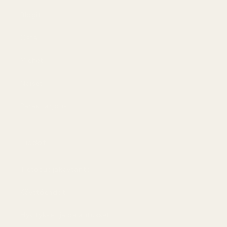
Blogit
Osta
Miehet
Naiset
Paras tarjous
Tiedot
Tietosuojakäytäntö
Käyttöehdot
Hyvitykset ja palautukset