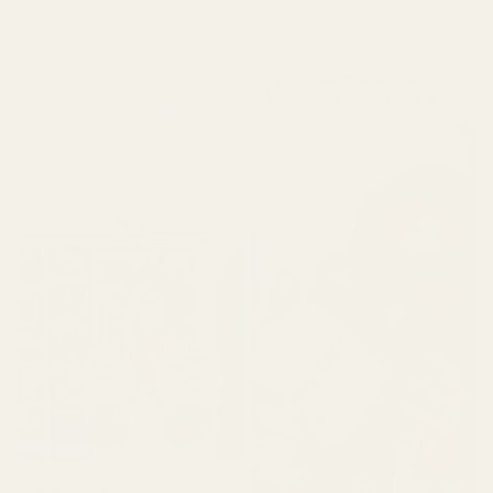
hinta on paljon
"Rakastan näitä
edullisempi."
hajusteita!!! Jokainen
niistä, jotka sain, tuoksuu
Pineapple Smoke...
taivaalliselta. Jotkut niistä
Aventus – nro 288
ovat mielestäni jopa
parempia kuin
alkuperäiset."
Terence M.