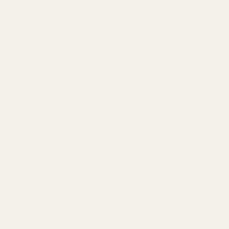
Tuoksumme
Muotimerkit
Hajusteen pitoisuus
Enemmän öljyä = pidempi
säilyvyysaika
Pysyy iholla 8–12 tuntia
Kestää pidempään kuin
useimmat design-EDT-tuoksut
90 % halvempi kuin
merkkituotteen hinta
Laadusta tinkimättä
Täsmälleen sama tuoksu
kuin alkuperäisessä
Luotu samasta
tuoksuyhdistelmästä
Lähetetään 24 tunnin