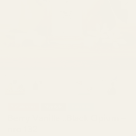
7 % alennus
Myydyin
Seksikäs
Berry Vanilla ..Black Opium –
nro 132