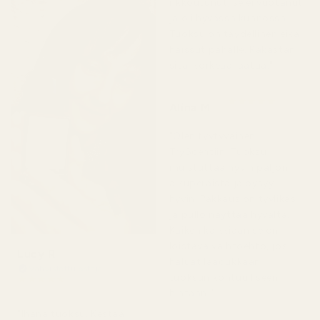
rikkoutunut, se ei vuotanut
ja oli hyvässä kunnossa.
Tuoksu on täydellinen eikä
haissut pahalle. Rakastan
sitä, korkeaa laatua."
★
★
★
★
★
Alina M
5 kuukautta sitten
"Olen tyytyväinen
TryScentiin. Tuoksu
muistuttaa hyvin paljon
alkuperäistä ja pysyy
hyvin. Pakkaus on tyylikäs
ja pullo näyttää hyvältä.
Kaiken kaikkiaan se on
loistava vaihtoehto, jos
Lucy R
haluat laadukkaan
Vahvistettu ostaja
tuoksun kohtuulliseen
★
★
★
★
★
4 kuukautta sitten
hintaan."
"Ihana tuoksu. Kestää