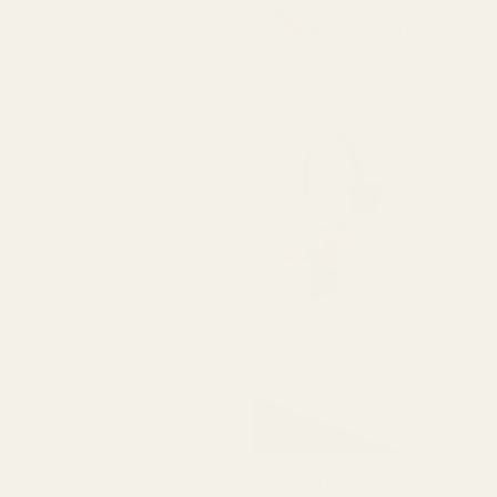
Berry Vanilla ..Black
pitkään.
Opium – nro 132
Suloinen ja lämmin. Hyvä
ja nopea toimitus.
Aion ostaa uudelleen."
Amanda G