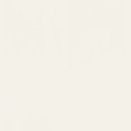
Castillo B.
Vahvistettu ostaja
★
★
★
★
★
3 kuukautta sitten
Clara P.
"Se tuoksuu todella
Vahvistettu ostaja
★
★
★
★
★
hyvältä, rakastin sitä."
2 päivää sitten
"Kaikki kolme tuoksua,
jotka sain, ovat todella
hyviä. Ne kestävät pitkään
ja tuoksuvat juuri niin kuin