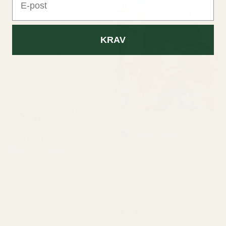
de skal. Det eneste jeg ikke
var fornøyd med var tiden
det tok å få dem. Men
KRAV
ærlig talt, jeg la inn en
andre bestilling, så bare
forvent litt ventetid.
Haha!»
"
Eple-sandeltre - nr.
234
Juliana B.
Verifisert kjøper
Michael T.
★
★
★
★
★
Verifisert kjøper
for 4 måneder siden
★
★
★
★
★
for 2 dager siden
"Fantastisk merke og
fantastiske produkter!"
«Jeg visste egentlig ikke
hva jeg kunne forvente,
3 x 50 ml
men dette imponerte meg
parfymeflasker
virkelig. Det lukter