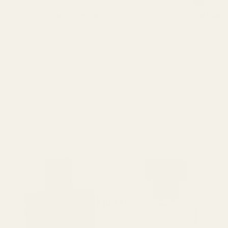
Mistet kirsebær
Svart opi
1 500,00 kr
1 500,00 
Vis vanlige notater
Vis vanlige no