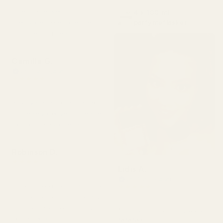
«Det lukter veldig godt,
4 x 100 ml
men varer ikke så lenge
parfymeflasker
som det burde.»
Camilla G.
Verifisert kjøper
★
★
★
★
★
for 3 måneder siden
«Parfymene lukter perfekt,
duftene varer veldig lenge,
fantastisk kvalitet.»
Robinson D.
★
★
★
★
★
Lidis A.
for 4 måneder siden
Verifisert kjøper
«Lukter akkurat som Luna
★
★
★
★
★
for 2 måneder siden
Rossa Carbon, men er mye
billigere. Kan ikke tro hvor
"Den er perfekt og vakker
lik den er.»
🥰🥰🥰"