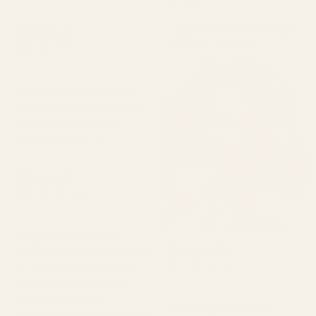
Safran Amber...Rouge
Michael R.
540 - Nr. 466
Verifisert kjøper
★
★
★
★
★
for 4 måneder siden
«Dette er den typen duft
som får deg til å føle deg
uthvilt. Ikke for sterk,
akkurat passe. 👌»
Álvarez P.
Verifisert kjøper
★
★
★
★
★
for 4 måneder siden
«Jeg har brukt Creed
Roxanne S.
Aventus i årevis, men dette
Verifisert kjøper
er den nærmeste kopien
★
★
★
★
★
jeg har funnet, og til en
for 5 måneder siden
brøkdel av prisen.
«Produktet kom pent
Kombinasjonen av ananas