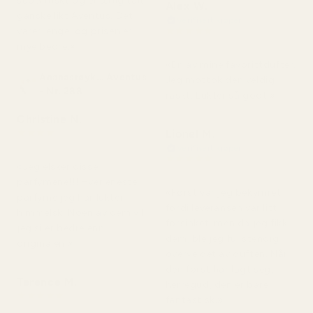
superfriskt og er ærlig talt
Alex W.
ganske likt Aventus. Det
Verifisert kjøper
★
★
★
★
★
varer lenge, og prisen er
for 2 dager siden
mye bedre.»
«En av mine favorittdufter.
Ananasrøyk... Aventus
Jeg mottok den veldig
- Nr. 288
raskt. Lukter så godt.»
Christine N.
★
★
★
★
★
Lionel M.
for 5 dager siden
Verifisert kjøper
★
★
★
★
★
«Jeg elsker disse
for 7 dager siden
parfymene!!! Hver eneste
«Først var jeg bekymret
parfyme jeg har lukter
fordi leveransen var litt
himmelsk. Noen av dem vil
forsinket, men da jeg fikk
jeg si er bedre enn
dem, ble jeg fullstendig
originalen.»
overveldet av duften. Når
den først har lagt seg,
Terence M.
herregud, den er bare
★
★
★
★
★
fantastisk.»
for 2 måneder siden