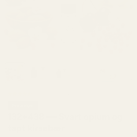
4,7/5 (10 000+) Vis alle
Bestselger
132+438 — Svart opium og
tapt kirsebær