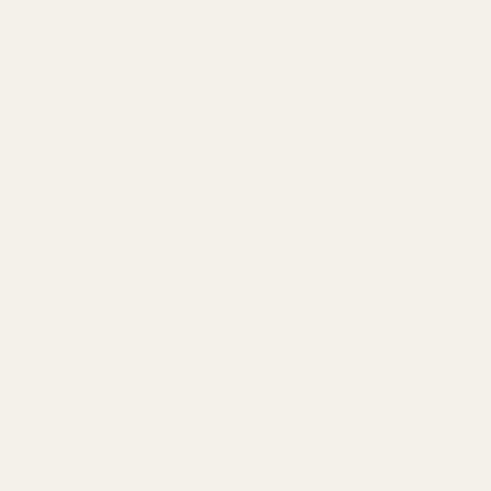
Personvernerklæring
Bruksvilkår
Refusjon og retur
Leveringspolicy
AI-bakgrunn
Avbryt avtalen her
Kontakt
Driftsselskap:
Lancer Properties LLC
Telefon:
+18883736114