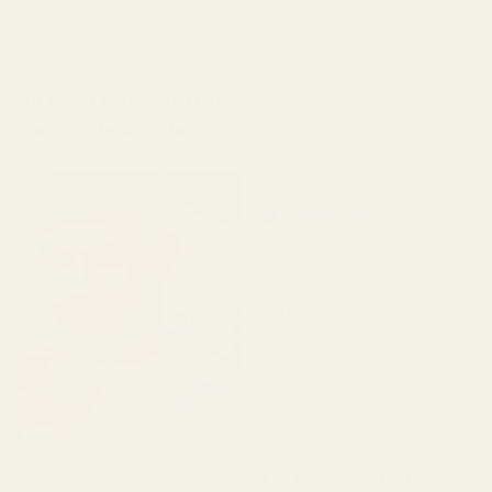
Bli med over 10 000
4,9/5 basert på over 10 000
fornøyde kunder
anmeldelser
Jennifer W.
Verifisert kjøper
★
★
★
★
★
for 2 dager siden
«Dette er den beste duften
jeg har luktet på veldig
lenge, notene gjør meg
fullstendig glad. Jeg vil ha
denne som en fast favoritt
for alltid.»
3 x 50 ml
Killian P.
parfymeflasker