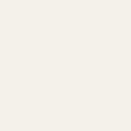
Duftanalyse
Svart kirsebær, kirsebærlikør,
Toppnotater
bittermandel, pære og rosa pepper
En rik og forlokkende aroma av svart