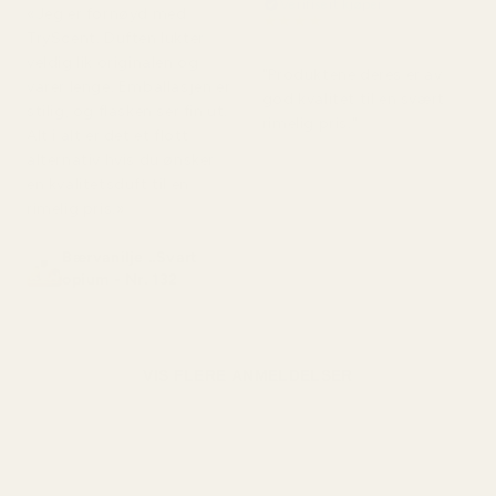
Verifisert kjøper
«Jeg er fornøyd med
★
★
★
★
★
TryScent. Duften lukter
for 5 måneder siden
veldig lik originalen og
"Produktene deres er av
varer lenge. Emballasjen er
god kvalitet til en svært
stilig, og flasken ser fin ut.
rimelig pris."
Alt i alt er det et flott
alternativ hvis du ønsker
en kvalitetsduft til en
rimelig pris.»
Bærvanilje ..Svart
opium - Nr. 132
VIS FLERE ANMELDELSER