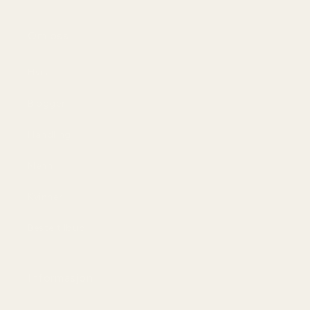
Om oss
Hvis
Blogger
Handling
Menn
Kvinner
Beste tilbud
Informasjon