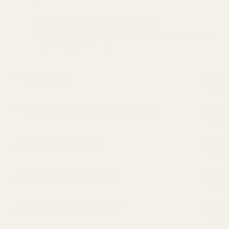
Prøv det i 60 dager, risikofritt.
Færre enn 0,5 % av kjøperne bruker pengene-
tilbake-garantien vår.
Beskrivelse
Hvorfor er parfymene deres så rimelige?
Er det parfymert vann?
Hvor lenge varer parfymen?
Hva betyr 19–21 % parfyme?