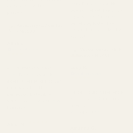
frem. Parfymen var ikke
og vanilje er akkurat
ødelagt, lekket ikke og var
passe.»
i god stand. Duften er
perfekt og luktet ikke
Ananasrøyk... Aventus
vondt. Jeg elsker den, høy
- Nr. 288
kvalitet.»
Anne E.
Cocoa Tonka ... Flink
Verifisert kjøper
★
★
★
★
★
jente - Nr. 461
for 4 måneder siden
Lucy R.
«Produktet kom pent
Verifisert kjøper
frem. Parfymen var ikke
★
★
★
★
★
ødelagt, lekket ikke og var
for 4 måneder siden
i god stand. Duften er
"Nydelig duft. Varer lenge."
perfekt og luktet ikke
Søt og varm. God og rask
vondt. Jeg elsker den, høy
levering.
kvalitet.»
Vil kjøpe igjen.
★
★
★
★
★
Alina M.
for 5 måneder siden
Amanda G.