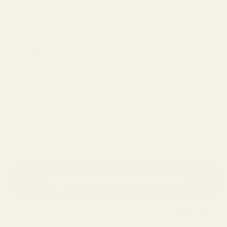
Parfymer med lignende duftnoter:
Mistet kirsebær
1 500,00 kr
✅ Høy konsentrasjon av 21 % duftolje (Eau de
Parfum)
✅ Utviklet for å vare i minst 12 timer. Ingen konstant
ettersprøyting nødvendig.
185,00 SEK
250,00 SEK
Mva. inkludert
LEGG I HANDLEKURVEN
Bestill nå – forventet levering
tirsdag 11. august
til
deg.