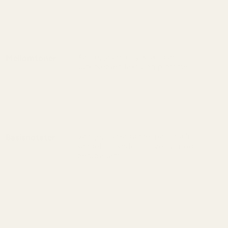
kirsebær og kirsebærlikør, forsterket av
bittermandel, saftig pære og et hint av
rosa pepper.
Kaffe, jasmin, tyrkisk rose,
Mellomtoner
surkirsebær, lakris og plomme
En dyp og forførende duft av kaffe og
jasmin, kombinert med tyrkisk rose,
surkirsebær, lakris og saftig plomme.
Vanilje, tonkabønne, patchouli,
Basisnotater
sandeltre, sedertre, vetiver og
perubalsam
En varm og rik duft av vanilje og
tonkabønne, forsterket av patchouli,
sandeltre, sedertre, vetiver og
perubalsam.