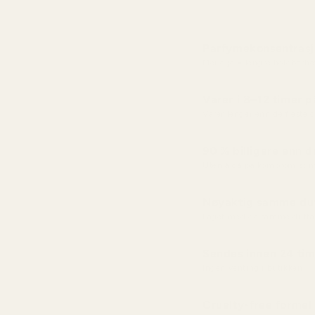
Parfymekonsentras
Mer olje = lengre holdbarhe
Varer i 8–12 timer 
Varer lenger enn de fleste
90 % billigere enn d
Uten å gå på kompromiss m
Nøyaktig samme duf
Laget med de samme dufta
Sendes innen 24 tim
Ingen venting i butikken
Cruelty-free formel