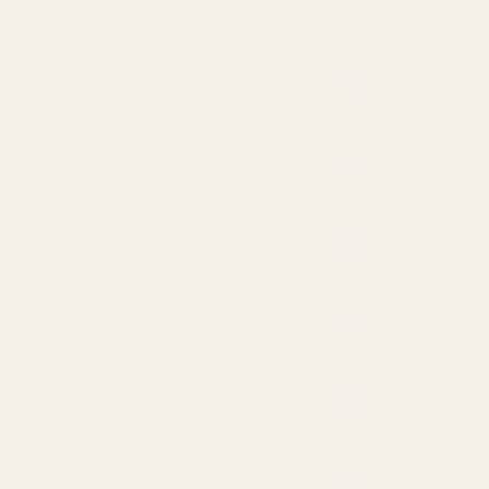
19–21 % konsentrasjon
jon
t
på huden
 designer-EDT-er
esignerprisen
ed kvaliteten
t som originalen
kkordene
er