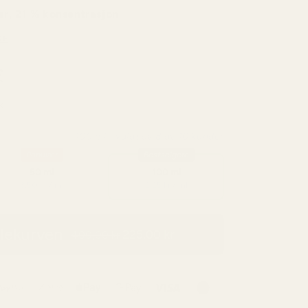
mer, 21 % konsentrasjon
KE
k
100 ml - valgt av 8 av 10 kunder
Populær
Bestselgere
50 ml
100 ml
3,50 kr / ml
2,25 kr / ml
dlekurven
225,00 kr
400,00 kr