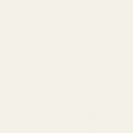
il
Norge
innen 5 virkedager.
SPAR 48 %
Vårt beste tilbud: lag en pakke!
Kun
90,00 kr
per flaske
, risikofritt.
v kjøperne bruker pengene-tilbake-
nn?