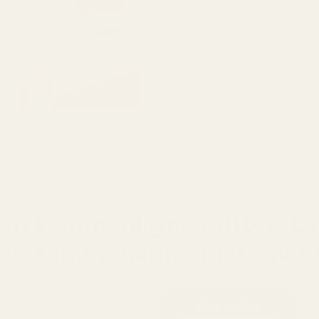
Basisnotater
Kasjm
Basen
og va
Oss vs. original
an sammenligne dufter. D
så sammenligne matemati
Våre dufter