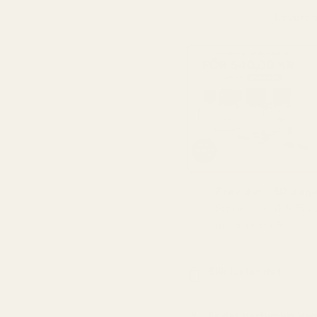
Levert t
Prøv det i 60 dager
Færre enn 0,5 % a
garantien vår.
Slik lukter det
Er det parfymert va