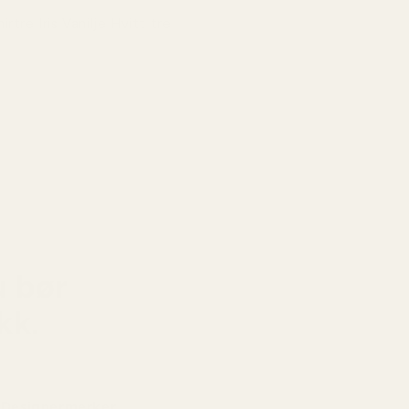
irtre Iris Vanilje Hvitt tre
 er kremet og omsluttende med pudrete mykhet
rm treaktighet som henger lenge på huden.
u bør
kk.
Designermerker