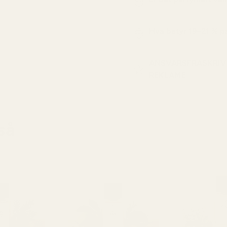
Hva betyr 19–21 % 
ANSVARSFRASKRIV
REKLAME
så