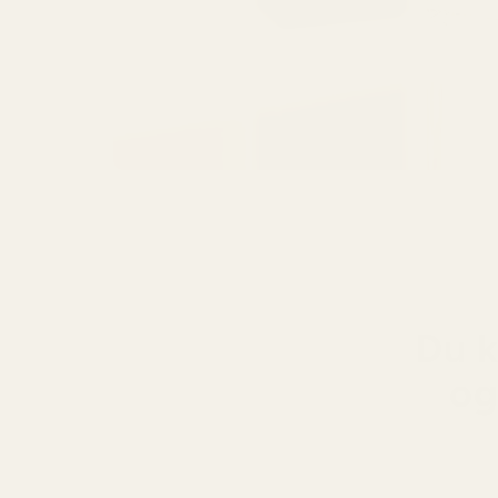
Du k
og