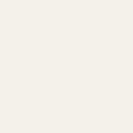
uftanalyse
rende duft der aromatisk friskhet møter
en elegant, treaktig sensualitet.
er mandel Lavendel
gen er mykt nøtteaktig og aromatisk med en
 eleganse som føles både moderne og selvsikker.
Tonkabønne Salvie
enoten utvikler seg med varm lærkarakter og en
ett søt krydder som gir dybde og struktur.