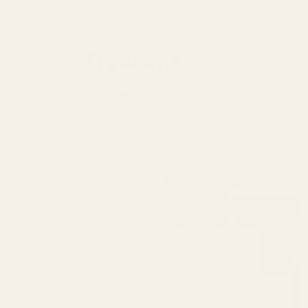
til
LØNNINGSDAGSSA
innhold
Finn din 
Til ham
Til henne