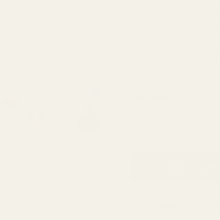
Varer i opptil 12 ti
FULL BESKRIVELSE
RENT MER
60-dagers
pengene-
tilbake-garanti
Lær
Formell
Vinter
Ster
Skostørrelse:
30 ml
4,33 kr / ml
Legg i han