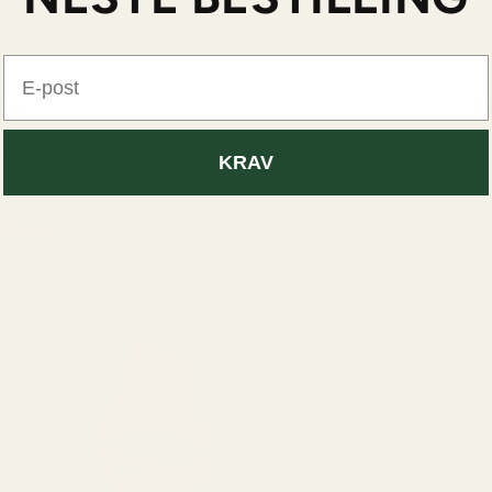
E-post
D
232M er en dyp og forfø
KRAV
kremet varme og 
Toppnotater
Bitt
Åpnin
kjølig
Mellomtoner
Lær 
Hjert
myk, l