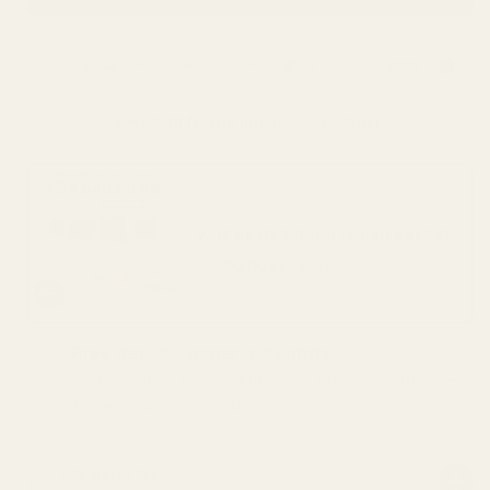
Levert til
Norge
innen 5 virkedager.
SPAR 48 %
Vårt beste tilbud: lag en pakke!
Kun
90,00 kr
per flaske
Prøv det i 60 dager, risikofritt.
Færre enn 0,5 % av kjøperne bruker pengene-
tilbake-garantien vår.
Slik lukter det