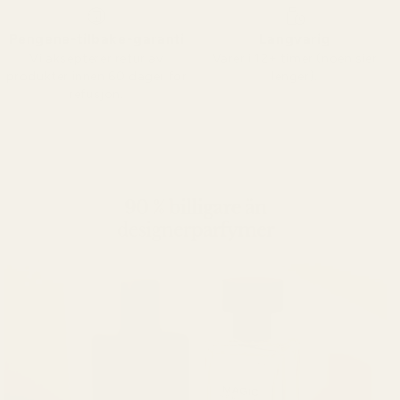
Pengene-tilbake-garanti
Langvarig
Vi aksepterer retur av
Varer i 12+ timer (noen sier
produkter innen 60 dager for
lenger).
refusjon.