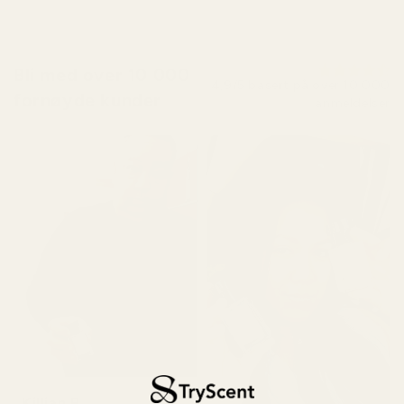
Bli med over 10 000
4,9/5 basert på over 10 000
fornøyde kunder
anmeldelser
Killian P.