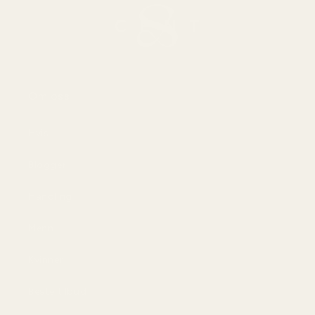
Om oss
Hvis
Blogger
Handling
Menn
Kvinner
Beste tilbud