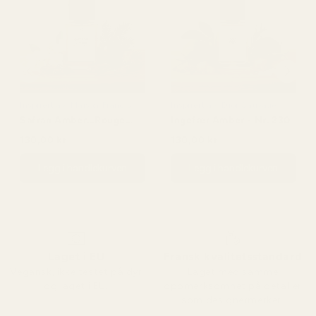
Inspirert av: Maison Francis
Inspirert av: Dior Sauvage
Kurkdjian Baccarat Rouge
Safran Amber...Rouge
Ingefær Amber - Nr. 230
540
540 - Nr. 466
130,00 kr
130,00 kr
150,00 kr
150,00 kr
Legg i handlekurven
Legg i handlekurven
Laget i EU
Fransk kvalitetsstandard
Vegansk, ikke testet på dyr
Laget med samme
og laget i EU.
oppmerksomhet på detaljer
som designermerker.