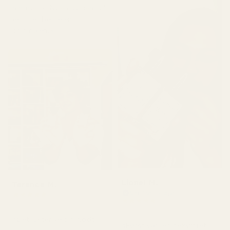
himmelsk. Noen av dem vil
jeg si er bedre enn
originalen.»
Lionel M.
Terence M.
Verifisert kjøper
★
★
★
★
★
★
★
★
★
★
for 2 måneder siden
for 7 dager siden
«Det lukter veldig godt,
«Først var jeg bekymret