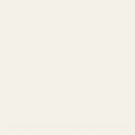
4,9/5 basert på over 10 000 anmeldelser
Inspirert av:
Burberry
Varer i opptil 12 timer, 21 % konsentrasjon
FULL BESKRIVELSE
RENT MERKE
Gourmand
Midlertidig
Sommer
Sterk
Skostørrelse:
100 ml - valgt av 8 av 10 kunder
Populær
Bestselgere
30 ml
50 ml
100 ml
4,33 kr / ml
3,50 kr / ml
2,25 kr / ml
Legg i handlekurven
225,00 kr
250,00 kr