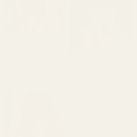
Castillo B.
Verifisert kjøper
★
★
★
★
★
for 3 måneder siden
Klara P.
«Det lukter veldig godt,
jeg elsket det.»
Verifisert kjøper
★
★
★
★
★
for 2 dager siden
«Alle de tre duftene jeg
mottok er veldig gode. De
varer lenge og lukter som
de skal. Det eneste jeg ikke
var fornøyd med var tiden
det tok å få dem. Men
ærlig talt, jeg la inn en