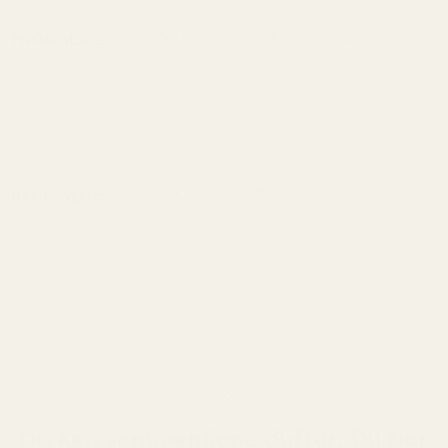
Vanilje-Lavendel, Heliotrop
Mellomtoner
Vanilje-lavendel og heliotrop skaper
sammen en myk og pudrete duft med
kremet sødme, blomstervarme og stille
eleganse.
Myk varme, Ambrette, Musk
Basisnotater
Myk varme, ambrette og musk skaper
sammen en varm og sensuell duft med
myke musknoter og en subtil, elegant
rundhet.
Oss vs. original
Du kan sammenligne dufter. Du bør