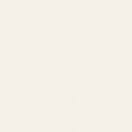
også sammenligne matematikk.
Våre dufter
Designerme
rker
Parfymekonsentrasjon
Mer olje = lengre holdbarhet
Varer i 8–12 timer på huden
Varer lenger enn de fleste
designer-EDT-er
90 % billigere enn
designerprisen
Uten å gå på kompromiss med
kvaliteten
Nøyaktig samme duft som
originalen