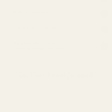
Er det parfymert vann?
Hva betyr 19–21 % parfyme?
ANSVARSFRASKRIVELSE FOR
SAMMENLIGNENDE REKLAME
Du liker kanskje også
Vis alle