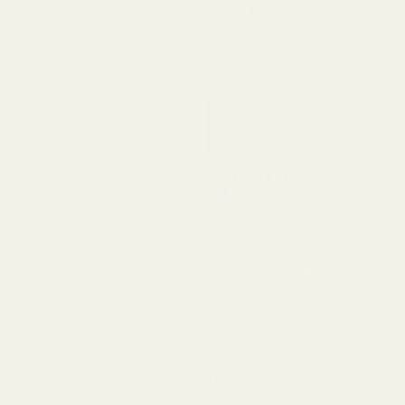
Amanda G.
Verifisert kjøper
★
★
★
★
★
for 5 måneder siden
"Produktene deres er av
god kvalitet til en svært
rimelig pris."
VIS FLERE ANMELDELSER