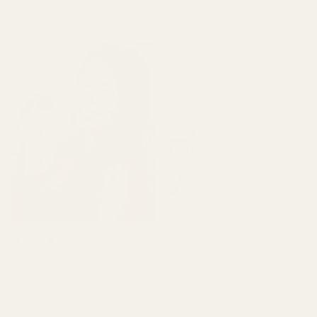
men varer ikke så lenge
fordi leveransen var litt
som det burde.»
forsinket, men da jeg fikk
dem, ble jeg fullstendig
overveldet av duften. Når
den først har lagt seg,
herregud, den er bare
fantastisk.»
4 x 100 ml
parfymeflasker
Camilla G.
Verifisert kjøper
★
★
★
★
★
for 3 måneder siden
«Parfymene lukter perfekt,
Lidis A.
duftene varer veldig lenge,
Verifisert kjøper
★
★
★
★
★
fantastisk kvalitet.»
for 2 måneder siden
"Den er perfekt og vakker
Robinson D.
🥰🥰🥰"