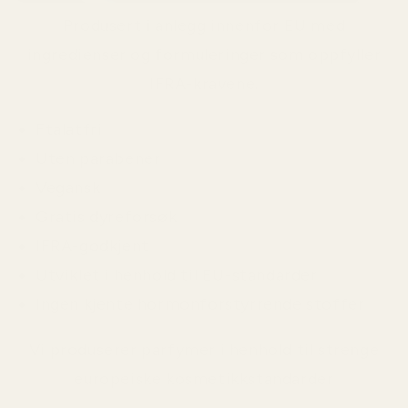
Produsert i anlegg innenfor EU med
ingredienser og formuleringer som oppfyller
IFRA-kravene.
Ftalatfri
Uten parabener
Vegansk
Gratis dyreforsøk
IFRA-godkjent
Utviklet i henhold til EU-standarder
Ingen kjente hormonforstyrrende stoffer
Vi produserer parfymer i henhold til strenge
europeiske kosmetikkstandarder