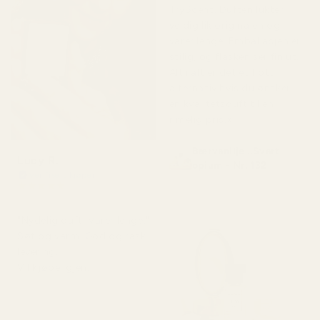
TryScent. Duften lukter
veldig lik originalen og
varer lenge. Emballasjen er
stilig, og flasken ser fin ut.
Alt i alt er det et flott
alternativ hvis du ønsker
en kvalitetsduft til en
rimelig pris.»
Bærvanilje ..Svart
Lucy R.
opium - Nr. 132
Verifisert kjøper
★
★
★
★
★
for 4 måneder siden
"Nydelig duft. Varer lenge."
Søt og varm. God og rask
levering.
Vil kjøpe igjen.