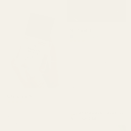
Michael T.
Verifisert kjøper
★
★
★
★
★
for 2 dager siden
«Jeg visste egentlig ikke
hva jeg kunne forvente,
men dette imponerte meg
virkelig. Det lukter
superfriskt og er ærlig talt
ganske likt Aventus. Det
varer lenge, og prisen er
Christine N.
mye bedre.»
★
★
★
★
★
for 5 dager siden
Ananasrøyk... Aventus
«Jeg elsker disse
- Nr. 288
parfymene!!! Hver eneste
parfyme jeg har lukter