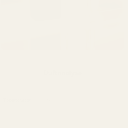
Duftanalyse
Lavendel, Sitron
Toppnotater
Lavendel og sitron skaper sammen en
frisk og aromatisk duft med livlige
sitrusnoter og beroligende urtenyanser.