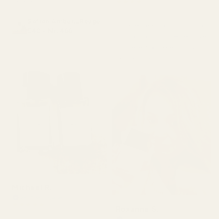
★
★
★
★
★
for 4 måneder siden
Safran Amber...Rouge
«Lukter akkurat som Luna
540 - Nr. 466
Rossa Carbon, men er mye
billigere. Kan ikke tro hvor
lik den er.»
Michael R.
Verifisert kjøper
★
★
★
★
★
Roxanne S.
for 4 måneder siden
Verifisert kjøper