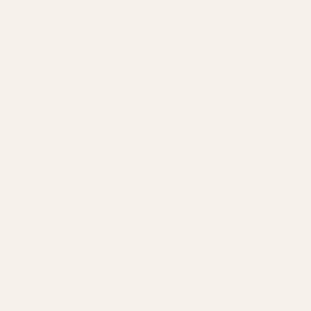
★
★
★
★
★
for 4 måneder siden
«Jeg har brukt Creed
Aventus i årevis, men dette
er den nærmeste kopien
jeg har funnet, og til en
Anne E.
brøkdel av prisen.
Verifisert kjøper
★
★
★
★
★
Kombinasjonen av ananas
for 4 måneder siden
og vanilje er akkurat
passe.»
«Produktet kom pent
frem. Parfymen var ikke
Ananasrøyk... Aventus
ødelagt, lekket ikke og var
- Nr. 288
i god stand. Duften er
perfekt og luktet ikke
vondt. Jeg elsker den, høy
kvalitet.»
★
★
★
★
★
Alina M.
for 5 måneder siden
«Jeg er fornøyd med