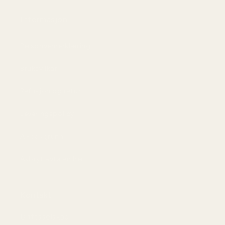
Informasjon
Personvernerklæring
Bruksvilkår
Refusjon og retur
Leveringspolicy
AI-bakgrunn
Avbryt avtalen her
Kontakt
Driftsselskap: