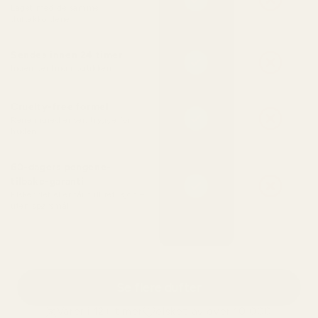
Laget med de samme
duftakkordene
Sendes innen 24 timer
Ingen venting i butikken
Cruelty-free formel
Rene ingredienser, trygge for
huden
60-dagers pengene-
tilbake-garanti
Elsker det eller får full refusjon –
uten spørsmål
Se flere dufter
Varer i 12+ timer
elsket av over 10 000