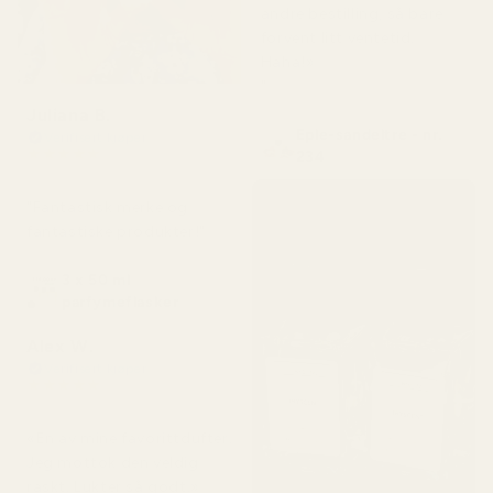
andre bestilling, så bare
forvent litt ventetid.
Haha!»
"
Juliana B.
Eple-sandeltre - nr.
Verifisert kjøper
★
★
★
★
★
234
for 4 måneder siden
"Fantastisk merke og
fantastiske produkter!"
3 x 50 ml
parfymeflasker
Alex W.
Verifisert kjøper
★
★
★
★
★
for 2 dager siden
«En av mine favorittdufter.
Jeg mottok den veldig
raskt. Lukter så godt.»