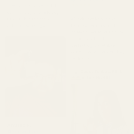
★
★
★
★
★
«Dette er den typen duft
for 5 måneder siden
som får deg til å føle deg
«Produktet kom pent
uthvilt. Ikke for sterk,
frem. Parfymen var ikke
akkurat passe. 👌»
ødelagt, lekket ikke og var
i god stand. Duften er
perfekt og luktet ikke
vondt. Jeg elsker den, høy
kvalitet.»
Cocoa Tonka ... Flink
jente - Nr. 461
Álvarez P.
Verifisert kjøper