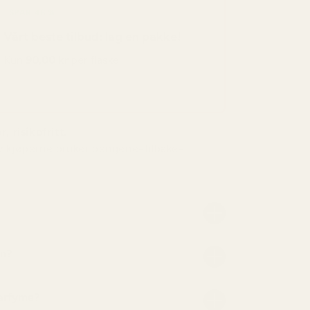
SPAR 48 %
Vårt beste tilbud: lag en pakke!
Kun
90,00 kr
per flaske
, risikofritt.
v kjøperne bruker pengene-tilbake-
nn?
parfyme?