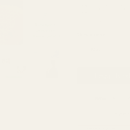
Krydret
Midlertidig
Vinter
60-dagers
pengene-
Skostørrelse:
tilbake-garanti
30 ml
4,33 kr / ml
Legg i han
Levert t