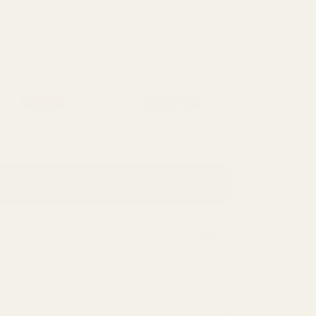
Sterk
100 ml - valgt av 8 av 10 kunder
Populær
Bestselgere
50 ml
100 ml
3,50 kr / ml
2,25 kr / ml
dlekurven
225,00 kr
250,00 kr
il
Norge
innen 5 virkedager.