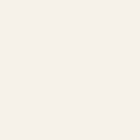
Du k
og
Parfymekonsentras