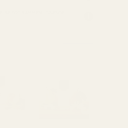
ELSE FOR SAMMENLIGNENDE
Vis alle
ean Paul
Inspirert av: YSL Black Opium