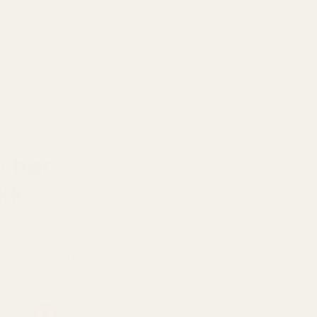
bde.
u bør
kk.
Designermerker