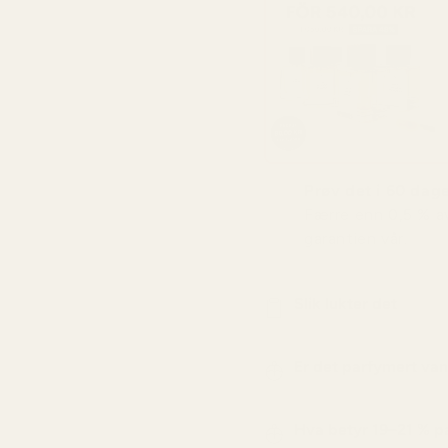
Prøv det i 60 dager
Færre enn 0,5 % a
garantien vår.
Slik lukter det
Er det parfymert va
Hva betyr 19–21 % 