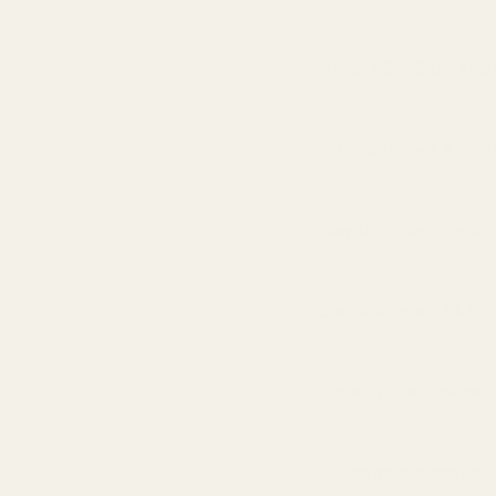
Mer olje = lengre holdbarhe
Varer i 8–12 timer 
Varer lenger enn de fleste
90 % billigere enn d
Uten å gå på kompromiss m
Nøyaktig samme duf
Laget med de samme dufta
Sendes innen 24 tim
Ingen venting i butikken
Cruelty-free formel
Rene ingredienser, trygge 
60-dagers pengene-
Elsker det eller får full re