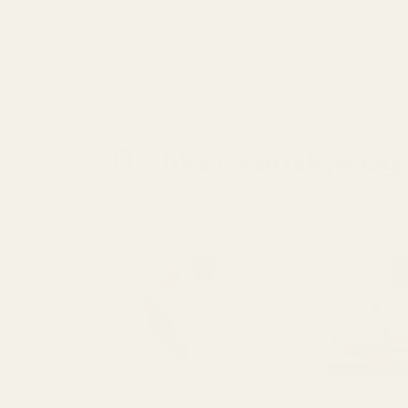
Du liker kanskje og
Inspirert av: Aventus
Inspirert av: M