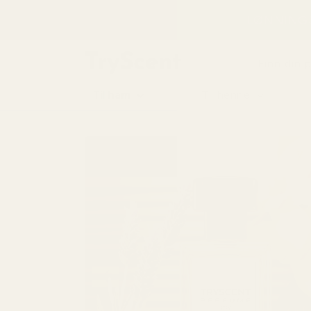
til
LØNNINGS
innhold
Finn din 
Til ham
Til henne