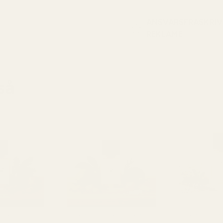
ANSVARSFRASKRIV
REKLAME
så
aison Francis
Inspirert av: Dior Sauvage
Inspirert av: J