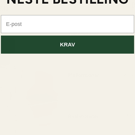
D
E-post
Toppnotater
Lave
KRAV
Laven
aromat
og en 
Mellomtoner
Benz
Benzo
rik d
sensue
Basisnotater
Vanil
Vanil
sensu