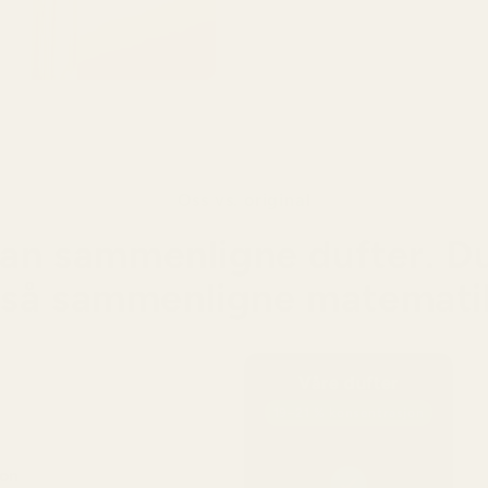
rik dy
Oss vs. original
an sammenligne dufter. D
så sammenligne matemati
Våre dufter
19–21 % konsentrasjon
jon