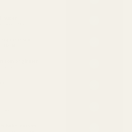
t
på huden
 designer-EDT-er
esignerprisen
ed kvaliteten
t som originalen
kkordene
er
for huden
tilbake-garanti
fusjon – uten spørsmål