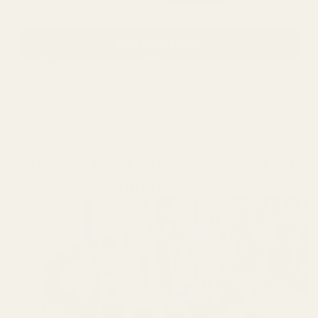
Se flere dufter
Varer i 12+ timer
elsket av over 10 000
60-dagers fornøydhetsgaranti
Hvorfor føles parfymer laget i EU
annerledes?