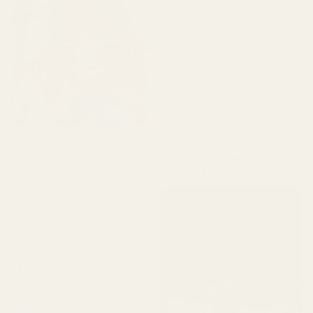
varer lenge og lukter som
de skal. Det eneste jeg ikke
var fornøyd med var tiden
det tok å få dem. Men
ærlig talt, jeg la inn en
andre bestilling, så bare
forvent litt ventetid.
Haha!»
"
Juliana B.
Eple-sandeltre - nr.
Verifisert kjøper
★
★
★
★
★
234
for 4 måneder siden
"Fantastisk merke og
fantastiske produkter!"
3 x 50 ml
parfymeflasker
Alex W.
Verifisert kjøper