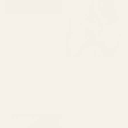
Álvarez P.
Verifisert kjøper
★
★
★
★
★
for 4 måneder siden
«Jeg har brukt Creed
Aventus i årevis, men dette
er den nærmeste kopien
jeg har funnet, og til en
Anne E.
brøkdel av prisen.
Verifisert kjøper
★
★
★
★
★
Kombinasjonen av ananas
for 4 måneder siden
og vanilje er akkurat
passe.»
«Produktet kom pent
frem. Parfymen var ikke
Ananasrøyk... Aventus
ødelagt, lekket ikke og var
- Nr. 288
i god stand. Duften er
perfekt og luktet ikke
vondt. Jeg elsker den, høy
kvalitet.»