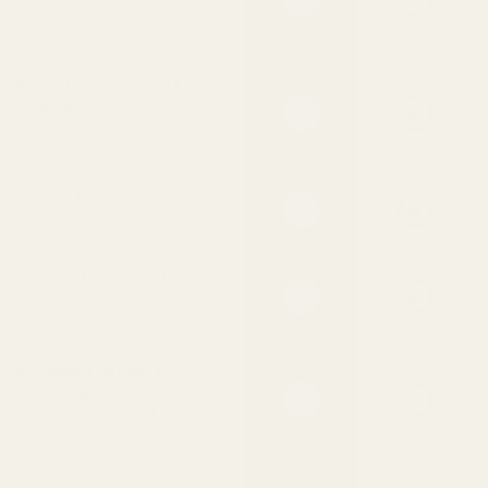
Uten å gå på kompromiss med
kvaliteten
Nøyaktig samme duft som
originalen
Laget med de samme
duftakkordene
Sendes innen 24 timer
Ingen venting i butikken
Cruelty-free formel
Rene ingredienser, trygge for
huden
60-dagers pengene-
tilbake-garanti
Elsker det eller får full refusjon –
uten spørsmål