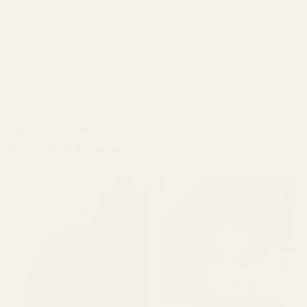
Vi produserer parfymer i henhold til strenge
europeiske kosmetikkstandarder
Bli med over 10 000
4,9/5 basert på over 10 000
fornøyde kunder
anmeldelser