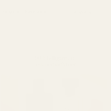
Pengene-tilbake-garanti
Langvarig
Vi aksepterer retur av
Varer i 12+ timer (noen sier
produkter innen 60 dager for
lenger).
refusjon.