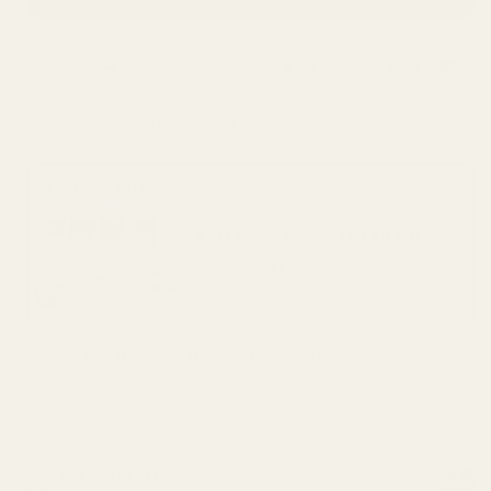
Levert til
Norge
innen 5 virkedager.
SPAR 48 %
Vårt beste tilbud: lag en pakke!
Kun
90,00 kr
per flaske
Prøv det i 60 dager, risikofritt.
Færre enn 0,5 % av kjøperne bruker pengene-
tilbake-garantien vår.
Slik lukter det