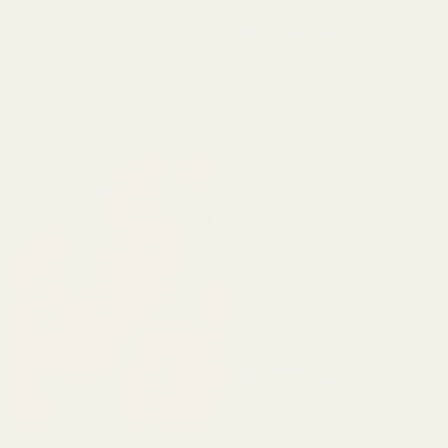
Lionel M.
Terence M.
Verifisert kjøper
★
★
★
★
★
★
★
★
★
★
for 2 måneder siden
for 7 dager siden
«Det lukter veldig godt,
«Først var jeg bekymret
men varer ikke så lenge
fordi leveransen var litt
som det burde.»
forsinket, men da jeg fikk
dem, ble jeg fullstendig
overveldet av duften. Når
den først har lagt seg,
herregud, den er bare
fantastisk.»
4 x 100 ml
parfymeflasker
Camilla G.
Verifisert kjøper
★
★
★
★
★
for 3 måneder siden
«Parfymene lukter perfekt,
Lidis A.