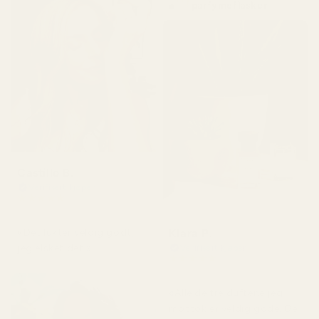
parfymeflasker
Castillo B.
Verifisert kjøper
★
★
★
★
★
for 3 måneder siden
Klara P.
«Det lukter veldig godt,
jeg elsket det.»
Verifisert kjøper
★
★
★
★
★
for 2 dager siden
«Alle de tre duftene jeg
mottok er veldig gode. De