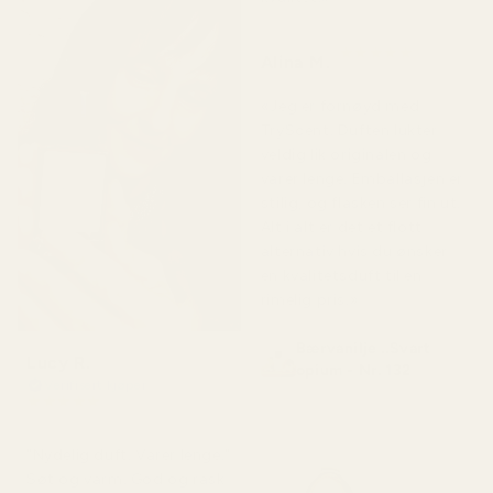
★
★
★
★
★
Alina M.
for 5 måneder siden
«Jeg er fornøyd med
TryScent. Duften lukter
veldig lik originalen og
varer lenge. Emballasjen er
stilig, og flasken ser fin ut.
Alt i alt er det et flott
alternativ hvis du ønsker
en kvalitetsduft til en
rimelig pris.»
Bærvanilje ..Svart
Lucy R.
opium - Nr. 132
Verifisert kjøper
★
★
★
★
★
for 4 måneder siden
"Nydelig duft. Varer lenge."
Søt og varm. God og rask