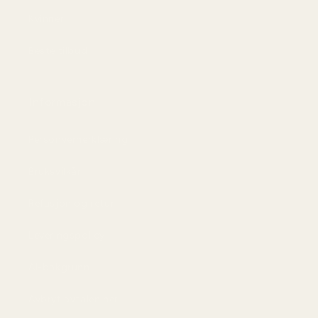
Kvinner
Beste tilbud
Informasjon
Personvernerklæring
Bruksvilkår
Refusjon og retur
Leveringspolicy
AI-bakgrunn
Avbryt avtalen her