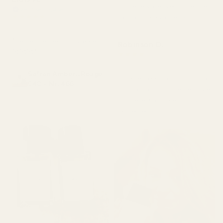
duftene varer veldig lenge,
Verifisert kjøper
★
★
★
★
★
fantastisk kvalitet.»
for 2 måneder siden
"Den er perfekt og vakker
Robinson D.
🥰🥰🥰"
★
★
★
★
★
for 4 måneder siden
Safran Amber...Rouge
«Lukter akkurat som Luna
540 - Nr. 466
Rossa Carbon, men er mye
billigere. Kan ikke tro hvor
lik den er.»