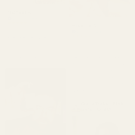
Michael R.
Verifisert kjøper
★
★
★
★
★
Roxanne S.
for 4 måneder siden
Verifisert kjøper
★
★
★
★
★
«Dette er den typen duft
for 5 måneder siden
som får deg til å føle deg
«Produktet kom pent
uthvilt. Ikke for sterk,
frem. Parfymen var ikke
akkurat passe. 👌»
ødelagt, lekket ikke og var
i god stand. Duften er
perfekt og luktet ikke
vondt. Jeg elsker den, høy
kvalitet.»
Cocoa Tonka ... Flink
jente - Nr. 461