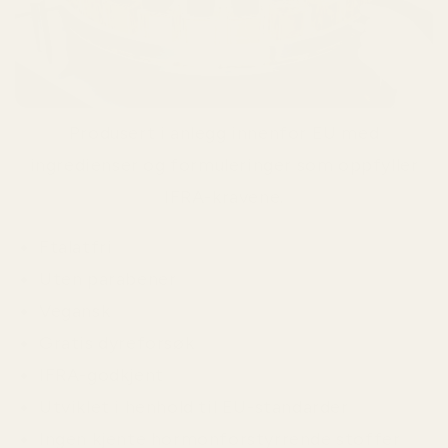
Produsert i anlegg innenfor EU med
ingredienser og formuleringer som oppfyller
IFRA-kravene.
Ftalatfri
Uten parabener
Vegansk
Gratis dyreforsøk
IFRA-godkjent
Utviklet i henhold til EU-standarder
Ingen kjente hormonforstyrrende stoffer