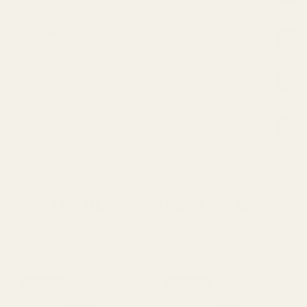
Er det parfymert vann?
Hva betyr 19–21 % parfyme?
ANSVARSFRASKRIVELSE FOR
SAMMENLIGNENDE REKLAME
Du liker kanskje også
Vis alle
Kveld ute
Hver dag