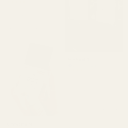
★
★
★
★
★
for 2 dager siden
«En av mine favorittdufter.
Jeg mottok den veldig
raskt. Lukter så godt.»
Michael T.
Verifisert kjøper
★
★
★
★
★
for 2 dager siden
«Jeg visste egentlig ikke
hva jeg kunne forvente,
men dette imponerte meg
virkelig. Det lukter
superfriskt og er ærlig talt
ganske likt Aventus. Det
varer lenge, og prisen er
Christine N.
mye bedre.»