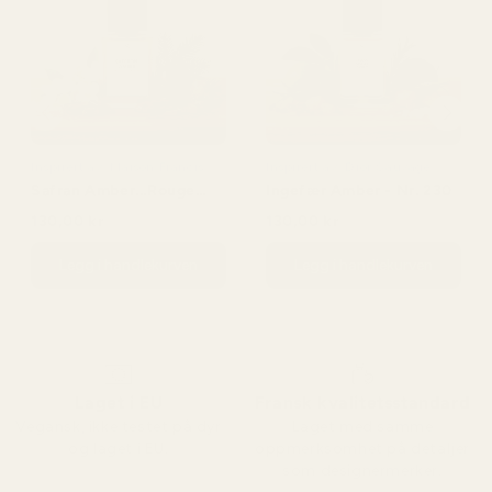
Inspirert av: Maison Francis
Inspirert av: Dior Sauvage
Kurkdjian Baccarat Rouge
Safran Amber...Rouge
Ingefær Amber - Nr. 230
540
540 - Nr. 466
130,00 kr
130,00 kr
150,00 kr
150,00 kr
Legg i handlekurven
Legg i handlekurven
Laget i EU
Fransk kvalitetsstandard
Vegansk, ikke testet på dyr
Laget med samme
og laget i EU.
oppmerksomhet på detaljer
som designermerker.