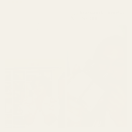
★
★
★
★
★
for 5 dager siden
Ananasrøyk... Aventus
«Jeg elsker disse
- Nr. 288
parfymene!!! Hver eneste
parfyme jeg har lukter
himmelsk. Noen av dem vil
jeg si er bedre enn
originalen.»