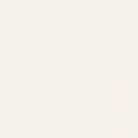
Oss vs. original
Du kan sammenligne dufter. Du bør
også sammenligne matematikk.
Våre dufter
Designerme
rker
Parfymekonsentrasjon
Mer olje = lengre holdbarhet
Varer i 8–12 timer på huden
Varer lenger enn de fleste
designer-EDT-er
90 % billigere enn
designerprisen