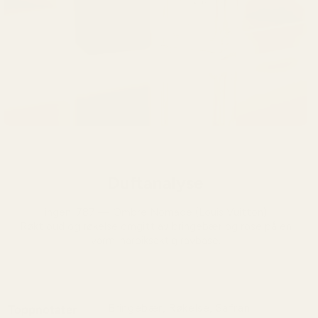
Duftanalyse
ingen. 787 — Ombre Nomade (Louis Vuitton)
Røkt oud og røkelse omgitt av bringebær og rose på en
varm, harpiksaktig ravbase.
Bringebær, Røkelse, Safran
Toppnotater