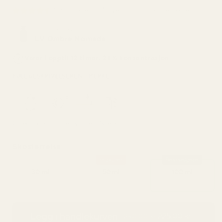
4,9/5 basert på over 10 000 anmeldelser
Inspirert av:
LV Ombre Nomade
Varer i opptil 12 timer, 21 % konsentrasjon
FULL BESKRIVELSE
RENT MERKE
Orientalsk
Formell
Vinter
Sterk
Skostørrelse:
100 ml - valgt av 8 av 10 kunder
Populær
Bestselgere
30 ml
50 ml
100 ml
4,33 kr / ml
3,50 kr / ml
2,25 kr / ml
Legg i handlekurven
225,00 kr
250,00 kr