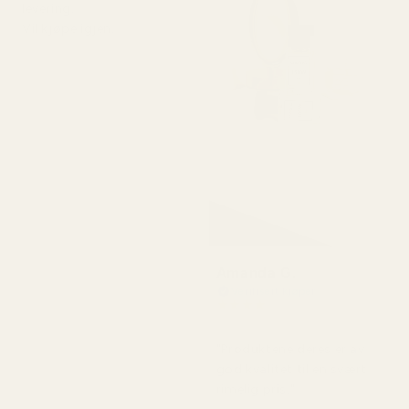
levering.
Vil kjøpe igjen.
Amanda G.
Verifisert kjøper
★
★
★
★
★
for 5 måneder siden
"Produktene deres er av
god kvalitet til en svært
rimelig pris."