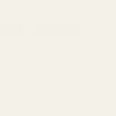
YSL Black Opium
Inspirert av: Libre
.Svart opium
Lukter som... Libre - Nr.
034
130,00 kr
,00 kr
230,00 kr
ndlekurven
Legg i handlekurven
ti
Langvarig
ukter
Varer i 12+ timer (noen sier
on.
lenger).