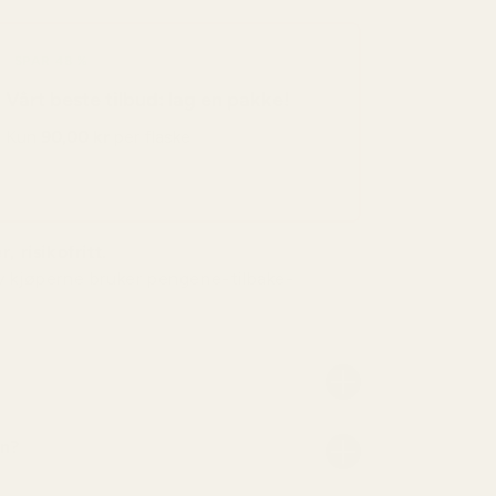
SPAR 48 %
Vårt beste tilbud: lag en pakke!
Kun
90,00 kr
per flaske
, risikofritt.
v kjøperne bruker pengene-tilbake-
nn?