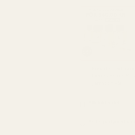
Prøv det i 60 dager
Færre enn 0,5 % a
garantien vår.
Slik lukter det
Er det parfymert va