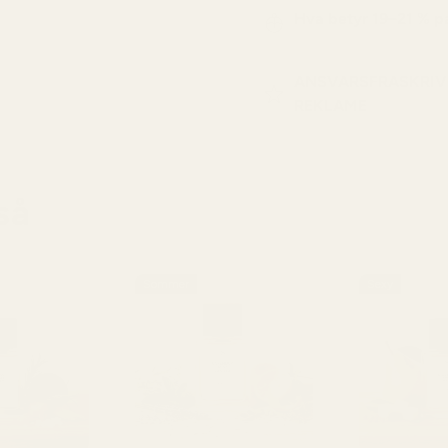
Hva betyr 19–21 % 
ANSVARSFRASKRIV
REKLAME
så
Sommer
Sexy