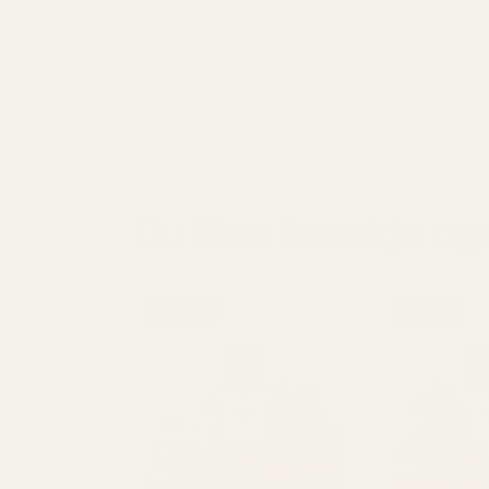
Du liker kanskje og
Kveld ute
Hver dag