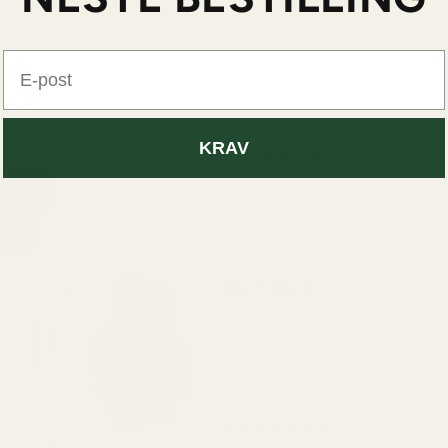
D
E-post
KRAV
Toppnotater
Kard
Karde
sammen
varme
Mellomtoner
Laven
Lavend
og ar
karakt
Basisnotater
Benzo