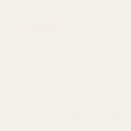
Benzo
varm 
treakt
Oss vs. original
an sammenligne dufter. D
så sammenligne matemati
Våre dufter
19–21 % konsentrasjon