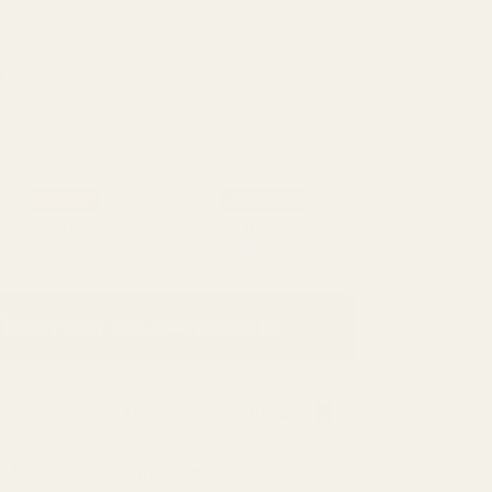
KE
rk
100 ml - valgt av 8 av 10 kunder
Populær
Bestselgere
50 ml
100 ml
3,50 kr / ml
2,25 kr / ml
dlekurven
225,00 kr
250,00 kr
il
Norge
innen 5 virkedager.