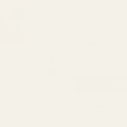
FULL BESKRIVELSE
RENT MER
60-dagers
pengene-
Sitrus
Daglig
Sommer
Ste
tilbake-garanti
Skostørrelse:
30 ml
4,33 kr / ml
Legg i han
Levert t