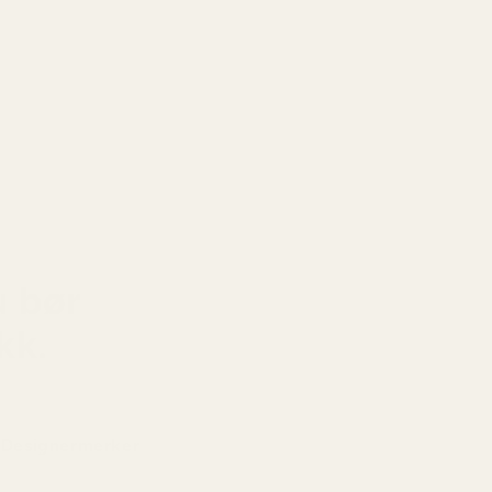
in, sedertre og patchouli skaper sammen en
og sofistikert duft med balsamico-sødme,
ig dybde og jordaktig eleganse.
u bør
kk.
Designermerker