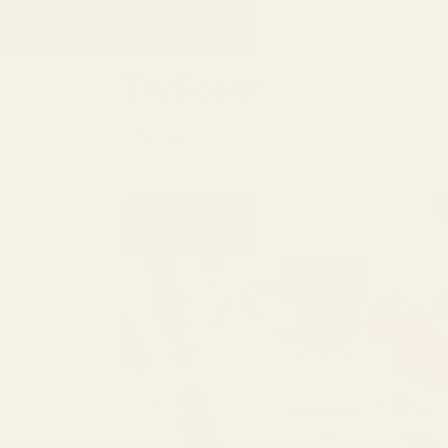
til
LØNNINGSDAGSSA
innhold
Finn din 
Til ham
Til henne