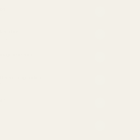
jon
t
på huden
 designer-EDT-er
esignerprisen
ed kvaliteten
t som originalen
kkordene
er
for huden