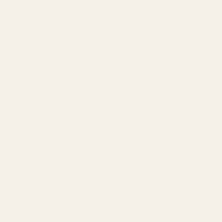
Parfymekonsentras
Mer olje = lengre holdbarhe
Varer i 8–12 timer 
Varer lenger enn de fleste
90 % billigere enn d
Uten å gå på kompromiss m
Nøyaktig samme duf
Laget med de samme dufta
Sendes innen 24 tim
Ingen venting i butikken
Cruelty-free formel
Rene ingredienser, trygge 