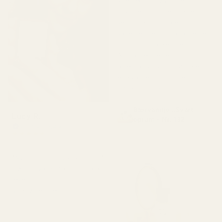
«Jeg er fornøyd med
TryScent. Duften lukter
veldig lik originalen og
varer lenge. Emballasjen er
stilig, og flasken ser fin ut.
Alt i alt er det et flott
alternativ hvis du ønsker
en kvalitetsduft til en
rimelig pris.»
Bærvanilje ..Svart
Lucy R.
opium - Nr. 132
Verifisert kjøper
★
★
★
★
★
for 4 måneder siden
"Nydelig duft. Varer lenge."
Søt og varm. God og rask
levering.
Vil kjøpe igjen.