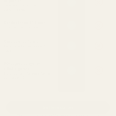
originalen
Laget med de samme
duftakkordene
Sendes innen 24 timer
Ingen venting i butikken
Cruelty-free formel
Rene ingredienser, trygge for
huden
60-dagers pengene-
tilbake-garanti
Elsker det eller får full refusjon –
uten spørsmål
Se flere dufter