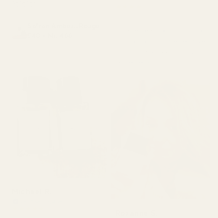
🥰🥰🥰"
★
★
★
★
★
for 4 måneder siden
Safran Amber...Rouge
«Lukter akkurat som Luna
540 - Nr. 466
Rossa Carbon, men er mye
billigere. Kan ikke tro hvor
lik den er.»
Michael R.
Verifisert kjøper
★
★
★
★
★
Roxanne S.
for 4 måneder siden