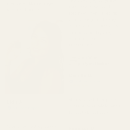
«Først var jeg bekymret
men varer ikke så lenge
fordi leveransen var litt
som det burde.»
forsinket, men da jeg fikk
dem, ble jeg fullstendig
overveldet av duften. Når
den først har lagt seg,
herregud, den er bare
fantastisk.»
4 x 100 ml
parfymeflasker
Camilla G.
Verifisert kjøper
★
★
★
★
★
for 3 måneder siden
«Parfymene lukter perfekt,
Lidis A.
duftene varer veldig lenge,
Verifisert kjøper
★
★
★
★
★
fantastisk kvalitet.»
for 2 måneder siden
"Den er perfekt og vakker
Robinson D.