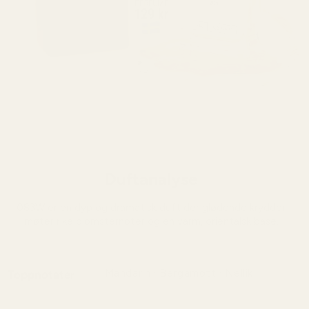
Duftanalyse
083W er en dyp og dramatisk duft der glødende krydder
møter rike blomsternoter og en varm, orientalsk base.
Mandarin · Bergamott · Nellik
Toppnotater
En varm og lett krydret åpning der frisk