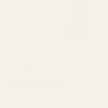
43 % rabatt på
bestselgere
Sexy
Lukter som... Opium - Nr. 083
4,9/5 basert på over 10 000 anmeldelser