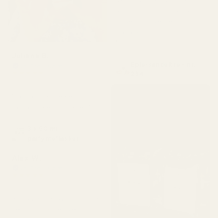
ærlig talt, jeg la inn en
andre bestilling, så bare
forvent litt ventetid.
Haha!»
"
Juliana B.
Eple-sandeltre - nr.
Verifisert kjøper
★
★
★
★
★
234
for 4 måneder siden
"Fantastisk merke og
fantastiske produkter!"
3 x 50 ml
parfymeflasker
Alex W.
Verifisert kjøper
★
★
★
★
★
for 2 dager siden
«En av mine favorittdufter.
Jeg mottok den veldig