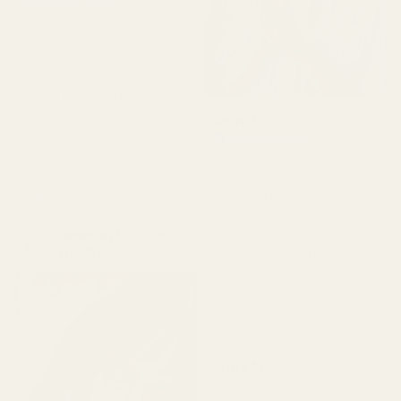
Verifisert kjøper
★
★
★
★
★
for 4 måneder siden
«Jeg har brukt Creed
Aventus i årevis, men dette
er den nærmeste kopien
jeg har funnet, og til en
Anne E.
brøkdel av prisen.
Verifisert kjøper
★
★
★
★
★
Kombinasjonen av ananas
for 4 måneder siden
og vanilje er akkurat
passe.»
«Produktet kom pent
frem. Parfymen var ikke
Ananasrøyk... Aventus
ødelagt, lekket ikke og var
- Nr. 288
i god stand. Duften er
perfekt og luktet ikke
vondt. Jeg elsker den, høy
kvalitet.»
★
★
★
★
★
Alina M.
for 5 måneder siden