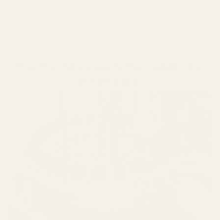
Varer i 12+ timer
elsket av over 10 000
60-dagers fornøydhetsgaranti
Hvorfor føles parfymer laget i EU
annerledes?