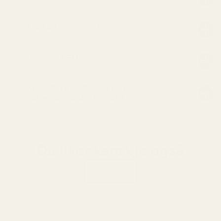
Er det parfymert vann?
Hva betyr 19–21 % parfyme?
ANSVARSFRASKRIVELSE FOR
SAMMENLIGNENDE REKLAME
Du liker kanskje også
Vis alle