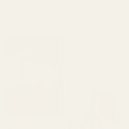
Verifisert kjøper
★
★
★
★
★
«Dette er den typen duft
for 5 måneder siden
som får deg til å føle deg
«Produktet kom pent
uthvilt. Ikke for sterk,
frem. Parfymen var ikke
akkurat passe. 👌»
ødelagt, lekket ikke og var
i god stand. Duften er
perfekt og luktet ikke
vondt. Jeg elsker den, høy
kvalitet.»
Cocoa Tonka ... Flink
jente - Nr. 461
Álvarez P.