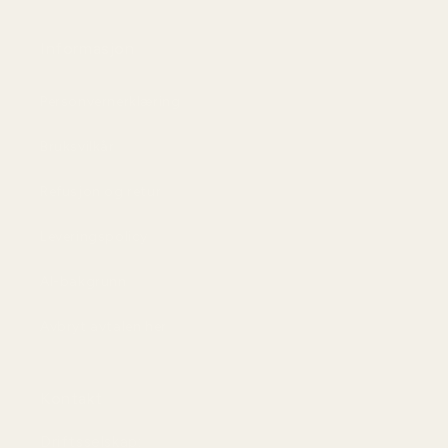
Informasjon
Personvernerklæring
Bruksvilkår
Refusjon og retur
Leveringspolicy
AI-bakgrunn
Avbryt avtalen her
Kontakt
Driftsselskap: