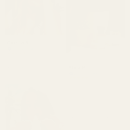
Castillo B.
Verifisert kjøper
★
★
★
★
★
for 3 måneder siden
Klara P.
«Det lukter veldig godt,
jeg elsket det.»
Verifisert kjøper
★
★
★
★
★
for 2 dager siden
«Alle de tre duftene jeg
mottok er veldig gode. De
varer lenge og lukter som
de skal. Det eneste jeg ikke
var fornøyd med var tiden
det tok å få dem. Men