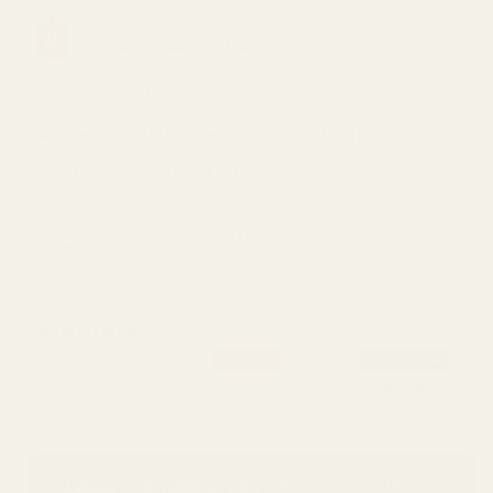
Inspirert av:
Yves Saint Laurent Opium
(Designerpris: 1 618,00 SEK)
Varer i opptil 12 timer, 21 % konsentrasjon
FULL BESKRIVELSE
RENT MERKE
Orientalsk
Formell
Vinter
Sterk
Skostørrelse:
100 ml - valgt av 8 av 10 kunder
Populær
Bestselgere
30 ml
50 ml
100 ml
4,33 kr / ml
3,50 kr / ml
2,25 kr / ml
Legg i handlekurven
225,00 kr
400,00 kr