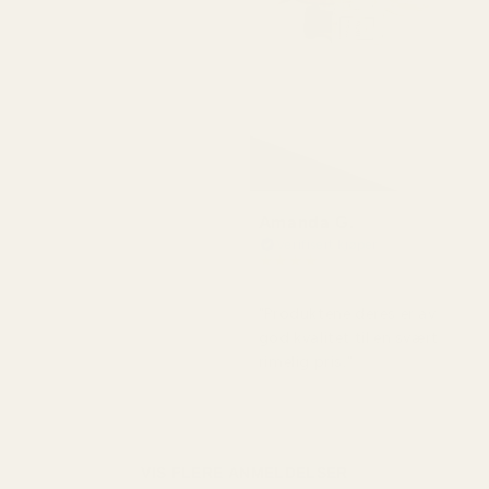
Amanda G.
Verifisert kjøper
★
★
★
★
★
for 5 måneder siden
"Produktene deres er av
god kvalitet til en svært
rimelig pris."
VIS FLERE ANMELDELSER