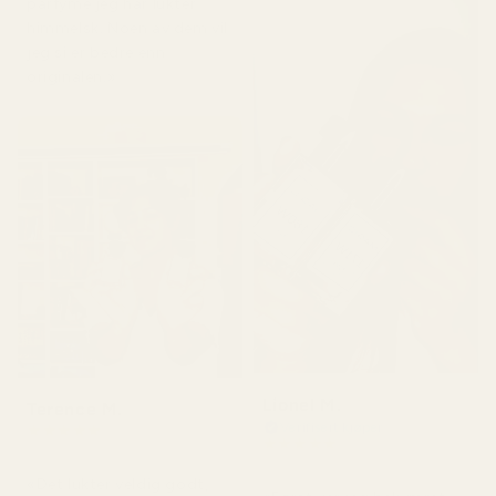
parfyme jeg har lukter
himmelsk. Noen av dem vil
jeg si er bedre enn
originalen.»
Lionel M.
Terence M.
Verifisert kjøper
★
★
★
★
★
★
★
★
★
★
for 2 måneder siden
for 7 dager siden
«Det lukter veldig godt,