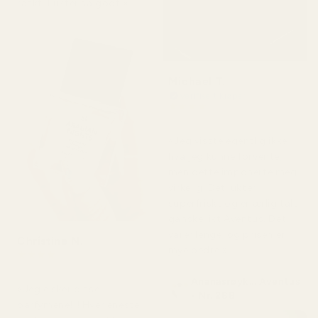
raskt. Lukter så godt.»
Michael T.
Verifisert kjøper
★
★
★
★
★
for 2 dager siden
«Jeg visste egentlig ikke
hva jeg kunne forvente,
men dette imponerte meg
virkelig. Det lukter
superfriskt og er ærlig talt
ganske likt Aventus. Det
varer lenge, og prisen er
Christine N.
mye bedre.»
★
★
★
★
★
for 5 dager siden
Ananasrøyk... Aventus
«Jeg elsker disse
- Nr. 288
parfymene!!! Hver eneste