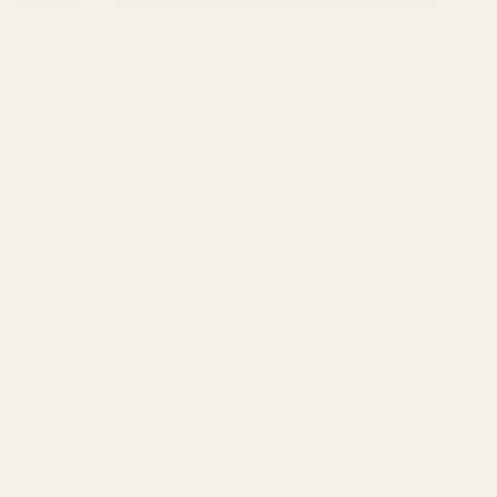
Produsert i anlegg innenfor EU med
ingredienser og formuleringer som oppfyller
IFRA-kravene.
Ftalatfri
Uten parabener
Vegansk
Gratis dyreforsøk
IFRA-godkjent
Utviklet i henhold til EU-standarder
Ingen kjente hormonforstyrrende stoffer
Vi produserer parfymer i henhold til strenge
europeiske kosmetikkstandarder