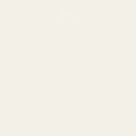
Om oss
Hvis
Blogger
Handling
Menn
Kvinner
Beste tilbud