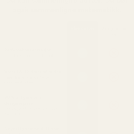
Du kan sammenligne dufter. Du bør
også sammenligne matematikk.
Våre dufter
Designerme
rker
Parfymekonsentrasjon
Mer olje = lengre holdbarhet
Varer i 8–12 timer på huden
Varer lenger enn de fleste
designer-EDT-er
90 % billigere enn
designerprisen
Uten å gå på kompromiss med
kvaliteten
Nøyaktig samme duft som