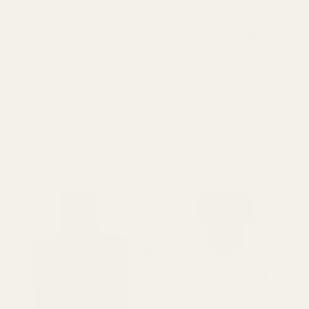
Pengene-tilbake-garanti
Langvarig
Vi aksepterer retur av
Varer i 12+ timer (noen sier
produkter innen 60 dager for
lenger).
refusjon.