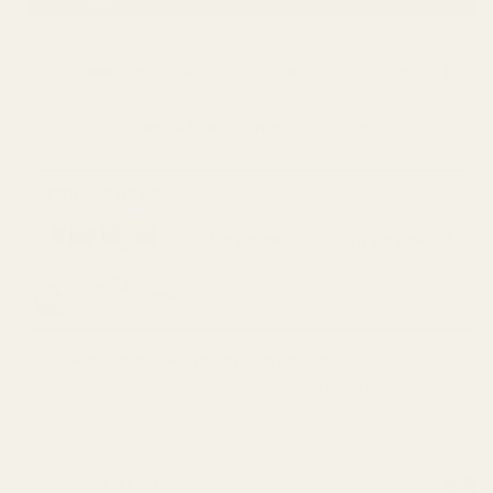
Levert til
Norge
innen 5 virkedager.
SPAR 48 %
Vårt beste tilbud: lag en pakke!
Kun
90,00 kr
per flaske
Prøv det i 60 dager, risikofritt.
Færre enn 0,5 % av kjøperne bruker pengene-
tilbake-garantien vår.
Slik lukter det