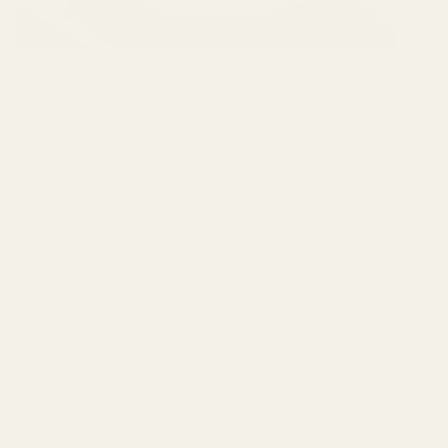
Produsert i anlegg innenfor EU med
ingredienser og formuleringer som oppfyller
IFRA-kravene.
Ftalatfri
Uten parabener
Vegansk
Gratis dyreforsøk
IFRA-godkjent
Utviklet i henhold til EU-standarder
Ingen kjente hormonforstyrrende stoffer
Vi produserer parfymer i henhold til strenge