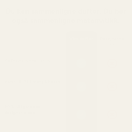
Du kan sammenligne dufter. Du bør
også sammenligne matematikk.
Våre dufter
Designerme
rker
Parfymekonsentrasjon
Mer olje = lengre holdbarhet
Varer i 8–12 timer på huden
Varer lenger enn de fleste
designer-EDT-er
90 % billigere enn
designerprisen
Uten å gå på kompromiss med
kvaliteten