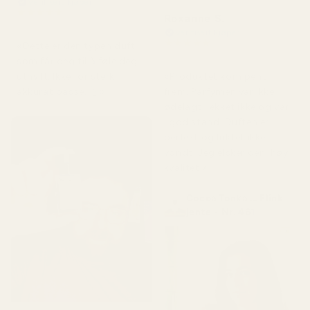
Verifisert kjøper
★
★
★
★
★
Roxanne S.
for 4 måneder siden
Verifisert kjøper
★
★
★
★
★
«Dette er den typen duft
for 5 måneder siden
som får deg til å føle deg
«Produktet kom pent
uthvilt. Ikke for sterk,
frem. Parfymen var ikke
akkurat passe. 👌»
ødelagt, lekket ikke og var
i god stand. Duften er
perfekt og luktet ikke
vondt. Jeg elsker den, høy
kvalitet.»
Cocoa Tonka ... Flink
jente - Nr. 461