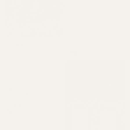
det tok å få dem. Men
ærlig talt, jeg la inn en
andre bestilling, så bare
forvent litt ventetid.
Haha!»
"
Juliana B.
Eple-sandeltre - nr.
Verifisert kjøper
★
★
★
★
★
234
for 4 måneder siden
"Fantastisk merke og
fantastiske produkter!"
3 x 50 ml
parfymeflasker
Alex W.
Verifisert kjøper
★
★
★
★
★
for 2 dager siden
«En av mine favorittdufter.