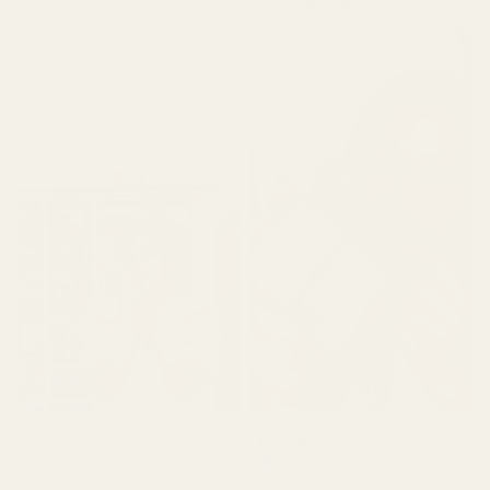
- Nr. 288
parfymene!!! Hver eneste
parfyme jeg har lukter
himmelsk. Noen av dem vil
jeg si er bedre enn
originalen.»
Lionel M.
Terence M.
Verifierad köpare
★
★
★
★
★
★
★
★
★
★
for 2 måneder siden