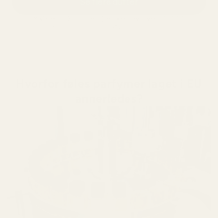
Se flere dufter
Varer i 12+ timer
elsket av over 10 000
60-dagers fornøydhetsgaranti
Hvorfor føles parfymer laget i EU
annerledes?