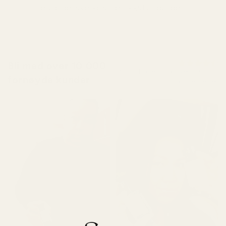
europeiske kosmetikkstandarder
Bli med over 10 000
4,9/5 basert på over 10 000
fornøyde kunder
anmeldelser