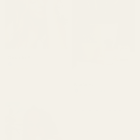
Castillo B.
Verifisert kjøper
★
★
★
★
★
for 3 måneder siden
Klara P.
«Det lukter veldig godt,
jeg elsket det.»
Verifisert kjøper
★
★
★
★
★
for 2 dager siden
«Alle de tre duftene jeg
mottok er veldig gode. De
varer lenge og lukter som
de skal. Det eneste jeg ikke
var fornøyd med var tiden