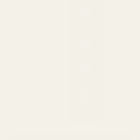
Nøyaktig samme duft som
originalen
Laget med de samme
duftakkordene
Sendes innen 24 timer
Ingen venting i butikken
Cruelty-free formel
Rene ingredienser, trygge for
huden
60-dagers pengene-
tilbake-garanti
Elsker det eller får full refusjon –
uten spørsmål