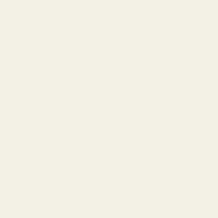
Beste tilbud
Informasjon
Personvernerklæring
Bruksvilkår
Refusjon og retur
Leveringspolicy
AI-bakgrunn
Avbryt avtalen her
Kontakt