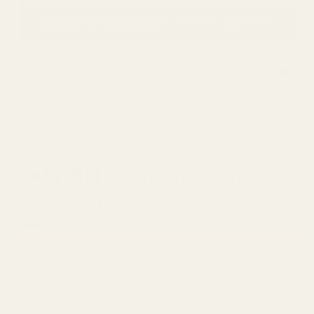
Legg i handlekurven
225,00 kr
400,00 kr
Levert til
Norge
innen 5 virkedager.
SPAR 48 %
Vårt beste tilbud: lag en pakke!
Kun
90,00 kr
per flaske
Prøv det i 60 dager, risikofritt.
Færre enn 0,5 % av kjøperne bruker pengene-
tilbake-garantien vår.