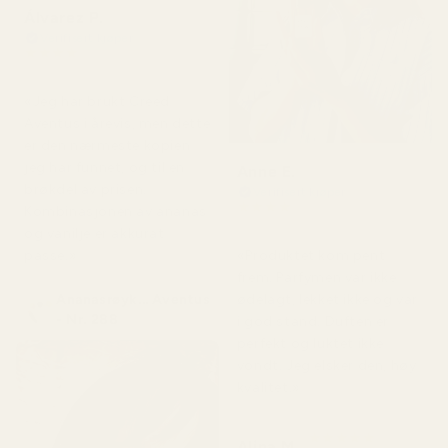
Álvarez P.
Verifisert kjøper
★
★
★
★
★
for 4 måneder siden
«Jeg har brukt Creed
Aventus i årevis, men dette
er den nærmeste kopien
jeg har funnet, og til en
Anne E.
brøkdel av prisen.
Verifisert kjøper
★
★
★
★
★
Kombinasjonen av ananas
for 4 måneder siden
og vanilje er akkurat
passe.»
«Produktet kom pent
frem. Parfymen var ikke
Ananasrøyk... Aventus
ødelagt, lekket ikke og var
- Nr. 288
i god stand. Duften er
perfekt og luktet ikke
vondt. Jeg elsker den, høy
kvalitet.»
★
★
★
★
★
Alina M.