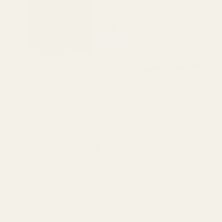
Duftanalyse
412W er en sensuell og feminin duft der saftig frukt
møter myk vanilje og en elegant, vanedannende dybde.
Pærebergamott
Toppnotater