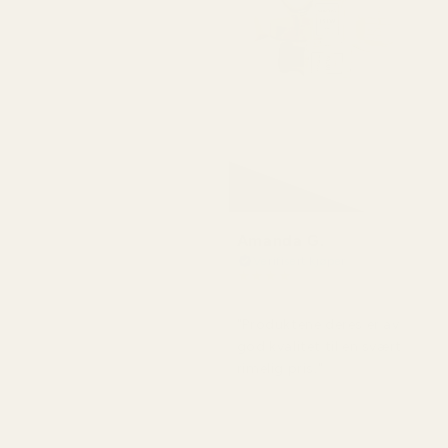
Amanda G.
Verifisert kjøper
★
★
★
★
★
for 5 måneder siden
"Produktene deres er av
god kvalitet til en svært
rimelig pris."