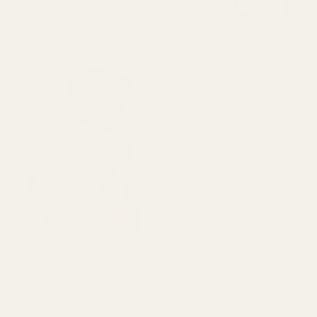
Jeg mottok den veldig
raskt. Lukter så godt.»
Michael T.
Verifisert kjøper
★
★
★
★
★
for 2 dager siden
«Jeg visste egentlig ikke
hva jeg kunne forvente,
men dette imponerte meg
virkelig. Det lukter
superfriskt og er ærlig talt
ganske likt Aventus. Det
varer lenge, og prisen er
Christine N.
mye bedre.»
★
★
★
★
★
for 5 dager siden
Ananasrøyk... Aventus
«Jeg elsker disse