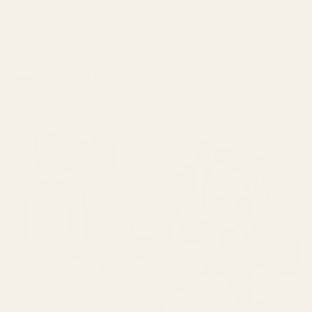
"Den er perfekt og vakker
Robinson D.
🥰🥰🥰"
★
★
★
★
★
for 4 måneder siden
Safran Amber...Rouge
«Lukter akkurat som Luna
540 - Nr. 466
Rossa Carbon, men er mye
billigere. Kan ikke tro hvor
lik den er.»
Michael R.