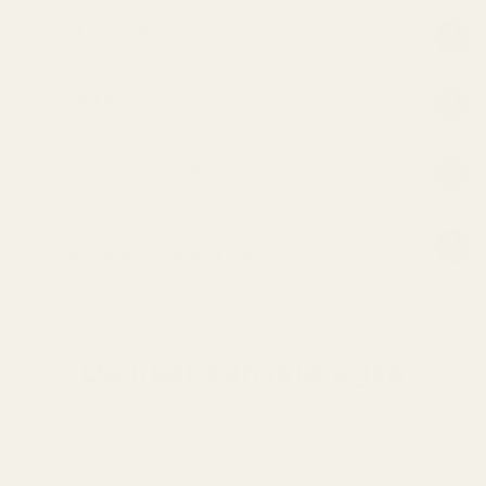
Slik lukter det
Er det parfymert vann?
Hva betyr 19–21 % parfyme?
ANSVARSFRASKRIVELSE FOR
SAMMENLIGNENDE REKLAME
Du liker kanskje også
Vis alle