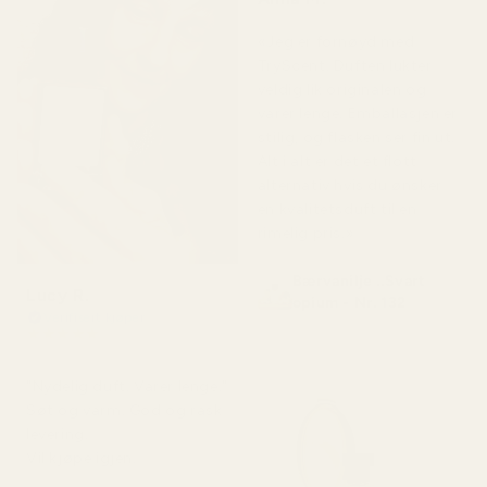
for 5 måneder siden
«Jeg er fornøyd med
TryScent. Duften lukter
veldig lik originalen og
varer lenge. Emballasjen er
stilig, og flasken ser fin ut.
Alt i alt er det et flott
alternativ hvis du ønsker
en kvalitetsduft til en
rimelig pris.»
Bærvanilje ..Svart
Lucy R.
opium - Nr. 132
Verifisert kjøper
★
★
★
★
★
for 4 måneder siden
"Nydelig duft. Varer lenge."
Søt og varm. God og rask
levering.
Vil kjøpe igjen.