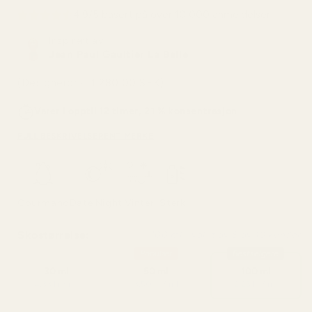
4,9/5 basert på over 10 000 anmeldelser
Inspirert av:
Jean Paul Gaultier La Belle
(Designerpris: 1 280,00 SEK)
Varer i opptil 12 timer, 21 % konsentrasjon
FULL BESKRIVELSE
RENT MERKE
Gourmand
Date Night
Vinter
Sterk
Skostørrelse:
100 ml - valgt av 8 av 10 kunder
Populær
Bestselgere
30 ml
50 ml
100 ml
4,33 kr / ml
3,50 kr / ml
2,25 kr / ml