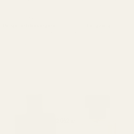
som designermerker.
Pengene-tilbake-garanti
Langvarig
Vi aksepterer retur av
Varer i 12+ timer (noen sier
produkter innen 60 dager for
lenger).
refusjon.