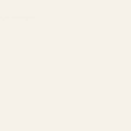
uftanalyse
orførende duft der mørke kirsebær møter
me og en dyp, sensuell base.
bær · Bittermandler · Kirsebærlikør
k og saftig åpning med likørlignende sødme og
 nøttete smak som føles intens og forlokkende.
isk rose Jasmin Plomme Kanel
dig og sensuelt hjerte der blomstrende eleganse
 fruktig dybde og varm krydder.
je · Tonkabønne · Sandeltre · Sedertre ·