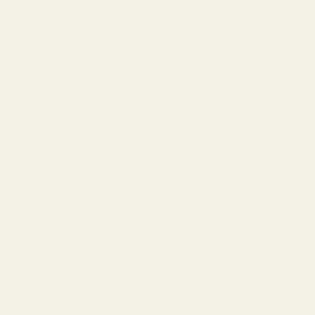
Parfymekonsentras
Mer olje = lengre holdbarhe
Varer i 8–12 timer 
Varer lenger enn de fleste
90 % billigere enn d
Uten å gå på kompromiss m
Nøyaktig samme duf
Laget med de samme dufta
Sendes innen 24 tim
Ingen venting i butikken
Cruelty-free formel
Rene ingredienser, trygge 