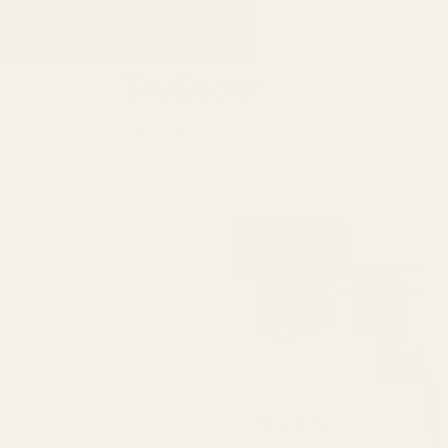
til
LØNNINGSDAGSSA
innhold
Finn din 
Til ham
Til henne