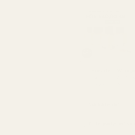
Prøv det i 60 dager
Færre enn 0,5 % a
garantien vår.
Slik lukter det
Er det parfymert va