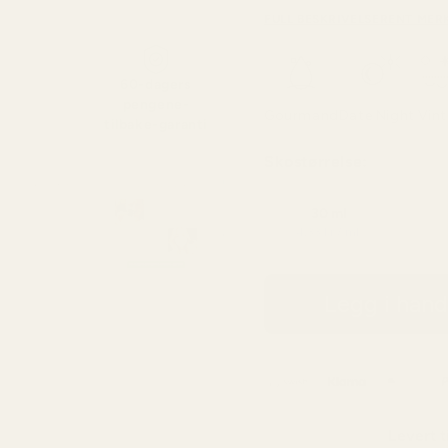
FULL BESKRIVELSE
RENT MER
60-dagers
pengene-
Gourmand
Date Night
Vint
tilbake-garanti
Skostørrelse:
30 ml
4,33 kr / ml
Legg i han
Levert t