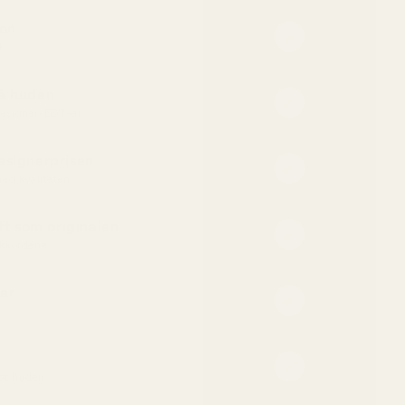
jon
t
på huden
 designer-EDT-er
esignerprisen
ed kvaliteten
t som originalen
kkordene
er
for huden