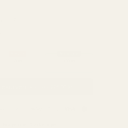
KE
er
Sterk
100 ml - valgt av 8 av 10 kunder
Populær
Bestselgere
50 ml
100 ml
3,50 kr / ml
2,25 kr / ml
dlekurven
225,00 kr
400,00 kr
il
Norge
innen 5 virkedager.