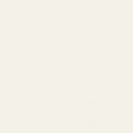
SPAR 48 %
Vårt beste tilbud: lag en pakke!
Kun
90,00 kr
per flaske
, risikofritt.
v kjøperne bruker pengene-tilbake-
nn?