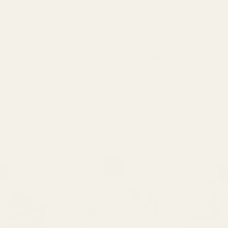
Hva betyr 19–21 % 
ANSVARSFRASKRIV
REKLAME
så