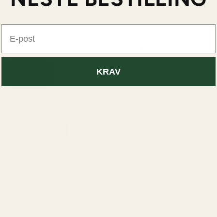
D
E-post
438W er en dristig og f
krydret var
KRAV
Toppnotater
Kirse
En ri
subtil
Mellomtoner
Tyrk
Et fyl
møter
Basisnotater
Vanil