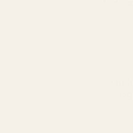
Du k
og