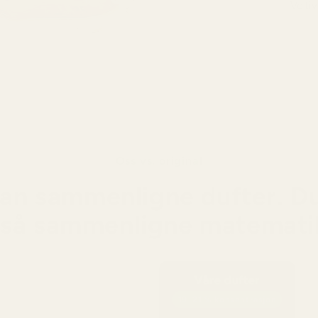
Vetiv
En fl
sødme,
vaned
Oss vs. original
an sammenligne dufter. D
så sammenligne matemati
Våre dufter
19–21 % konsentrasjon