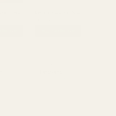
YSL Black Opium
Inspirert av: Libre
.Svart opium
Lukter som... Libre - Nr.
034
130,00 kr
,00 kr
230,00 kr
ndlekurven
Legg i handlekurven
ti
Langvarig
ukter
Varer i 12+ timer (noen sier
on.
lenger).