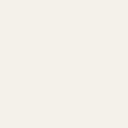
er · Patchouli · Peruansk balsam · Benzoin
øyelsmyk og omsluttende finish med kremet
 treaktig struktur og en langvarig,
annende dybde.
u bør
kk.
Designermerker