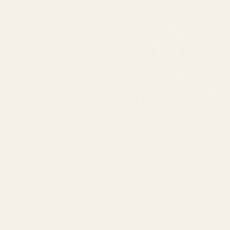
Prøv det i 60 dager
Færre enn 0,5 % a
garantien vår.
Slik lukter det
Er det parfymert va