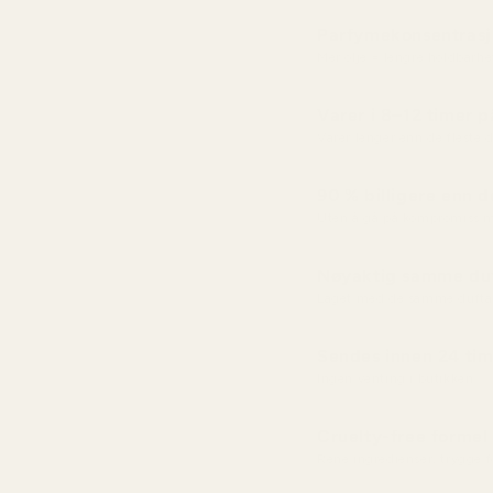
Parfymekonsentras
Mer olje = lengre holdbarhe
Varer i 8–12 timer 
Varer lenger enn de fleste
90 % billigere enn d
Uten å gå på kompromiss m
Nøyaktig samme duf
Laget med de samme dufta
Sendes innen 24 tim
Ingen venting i butikken
Cruelty-free formel
Rene ingredienser, trygge 