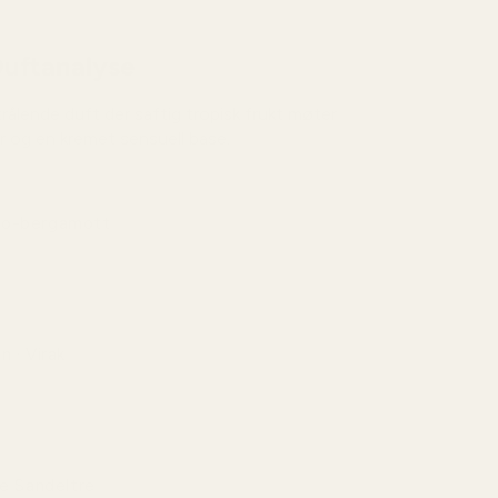
uftanalyse
lende duft der saftig tropisk frukt møter
r og en kremet sensuell base.
o-bergamott
vlig og solmoden åpning med saftig mango og
sitrus som føles leken og selvsikker.
n · Virak
enoten er mykt blomsteraktig med en lett røkt
se som tilfører dybde og karakter.
je Sandeltre