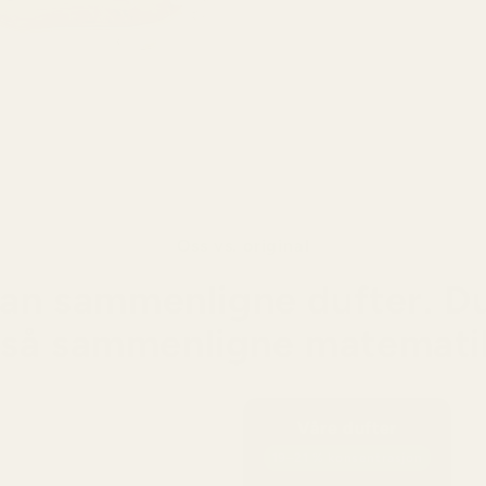
Basen
mykt t
signat
Oss vs. original
an sammenligne dufter. D
så sammenligne matemati
Våre dufter
19–21 % konsentrasjon