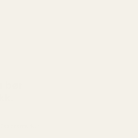
 er kremet og varm med fløyelsmyk vanilje og
reverk som etterlater en sensuell, langvarig
ur.
u bør
kk.
Designermerker