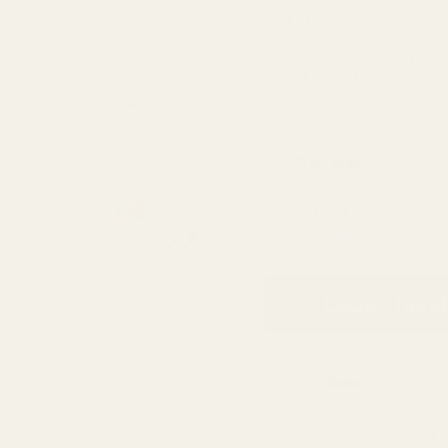
FULL BESKRIVELSE
RENT MER
60-dagers
pengene-
Blomster
Daglig
Sommer
M
tilbake-garanti
Skostørrelse:
30 ml
4,33 kr / ml
Legg i han
Levert t