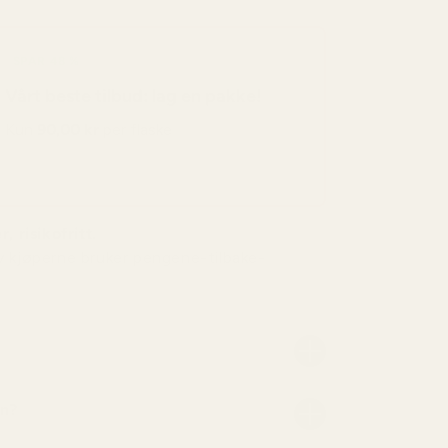
SPAR 48 %
Vårt beste tilbud: lag en pakke!
Kun
90,00 kr
per flaske
, risikofritt.
v kjøperne bruker pengene-tilbake-
nn?