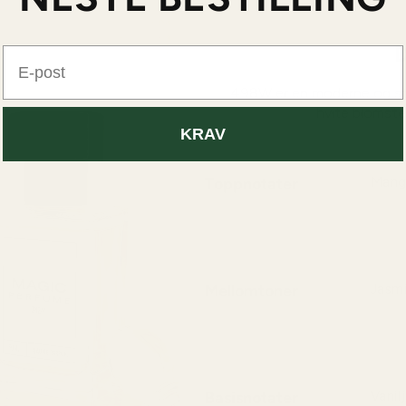
D
E-post
498W er en moderne og strå
hvite blomste
KRAV
Toppnotater
Mang
En li
frisk 
Mellomtoner
Jasmi
Hjert
elegan
Basisnotater
Vanil