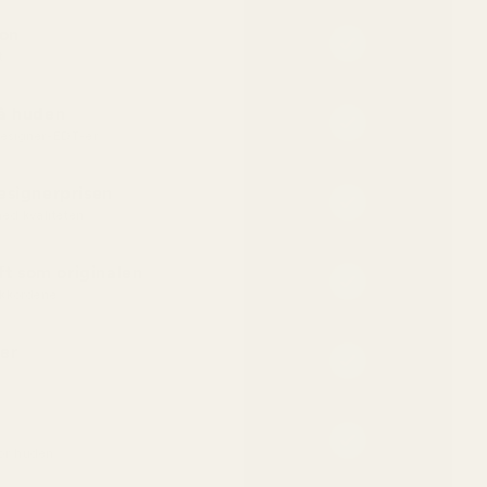
jon
t
på huden
 designer-EDT-er
esignerprisen
ed kvaliteten
t som originalen
kkordene
er
for huden