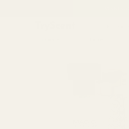
til
LØNNINGS
innhold
Finn din 
Til ham
Til henne