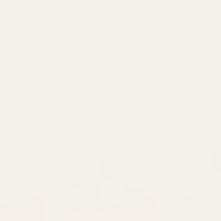
Hva betyr 19–21 % 
ANSVARSFRASKRIV
REKLAME
så