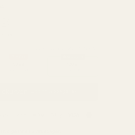
KE
edium
100 ml - valgt av 8 av 10 kunder
Populær
Bestselgere
50 ml
100 ml
3,50 kr / ml
2,25 kr / ml
dlekurven
225,00 kr
400,00 kr
il
Norge
innen 5 virkedager.