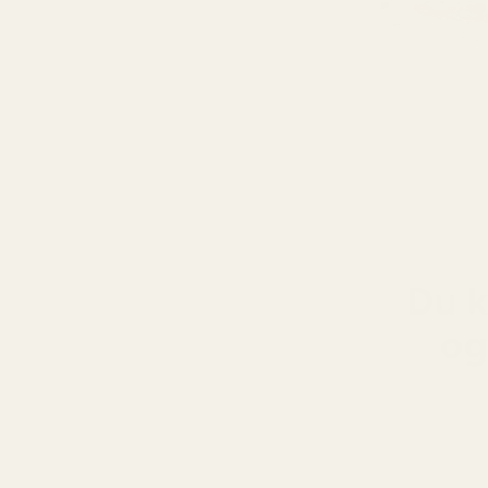
Du k
og