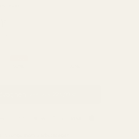
ENT MÄRKE
dium
100 ml - vald av 8 av 10 kunder
Popular
50ML
30ML
3,50 kr / ml
4,33 kr / ml
ndvagnen
224,99 kr
264,99 kr
ill
Sverige
inom 5 arbetsdagar.