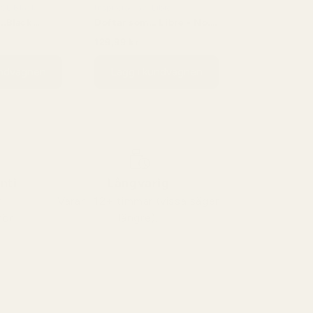
YSL Black
Inspirerad av: Libre
 ..Black
Doftar som... Libre - No.
132
034
129,99 kr
99 kr
229,99 kr
undvagnen
Lägg i kundvagnen
nti
Långvarig
v
Varar i 12+ timmar (vissa säger
för
längre).