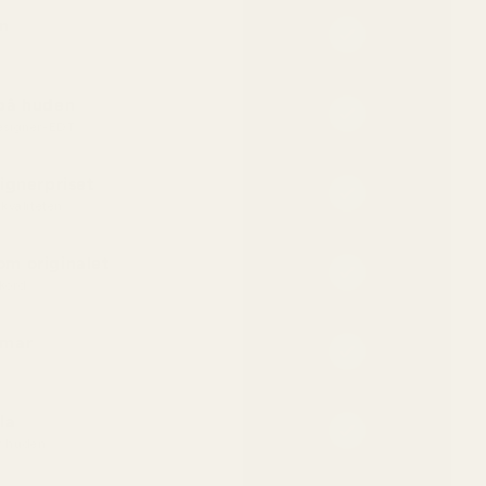
n
 på huden
designer-EDT
ignerpriset
kvaliteten
m originalet
kord
mmar
la
ör huden