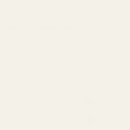
SPARA 48%
Vart bästa erbjudande: skapa ett
paket!
Endast
90,00 kr
per flaska
iskfritt.
köparna använder vår pengarna-tillbaka-
atten?