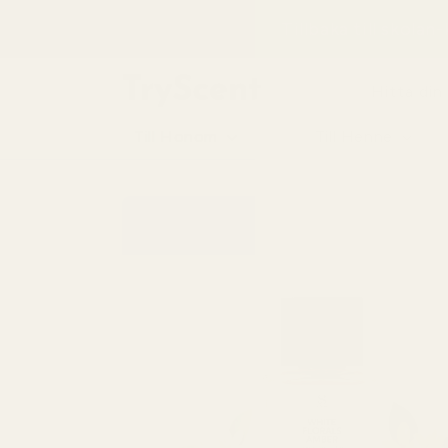
till
Tillbaka till skolan
innehåll
Hitta din
Till Honom
Till Henne