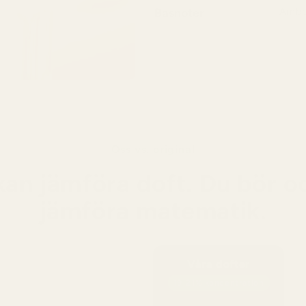
Basnoter
Amber
Basen
mysk 
långva
Oss vs. original
kan jämföra doft. Du bör o
jämföra matematik.
Våra dofter
19-21% koncentration