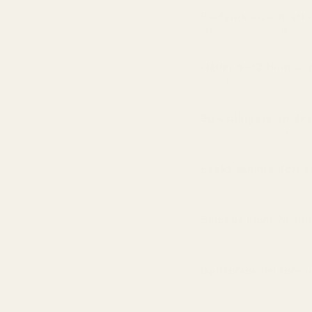
Parfymkoncentratio
Mer olja = längre hållbarhet
Håller 8–12 timmar
Håller längre än de flesta 
90% billigare än des
Utan att kompromissa med 
Exakt samma doft so
Skapad med samma doftac
Skickas inom 24 ti
Inget väntande i butik
Djurförsöksfri formu
Rena ingredienser, säkra f