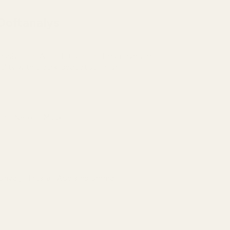
Doftanalys
essly cool. A bold fusion of fresh lavender
ality with a dark, seductive finish.
in · Neroli · Mysk
nde apelsin och lysande neroli mjukas upp av ren
nsuell mysk för en frisk och elegant öppning.
konvalj · Fresia · Apelsinblomma
likat bukett av nyutslagna blommor som känns
luftig och daggfrisk – som en vårdag i full blom.