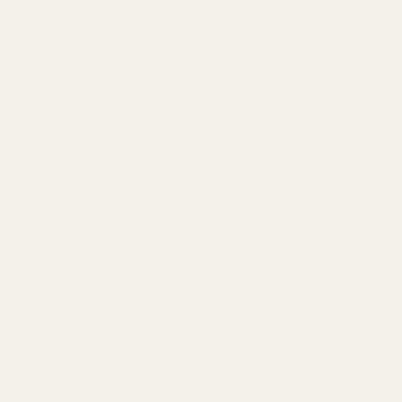
Prova i 60 dagar, r
Färre än 0,5 % av 
garanti.
Så Doftar Den
Är det parfymerat v