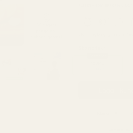
FULLSTÄNDIG BESKRIVNING
R
60 dagars
pengarna-
Blommig
Daglig
Fjädra
Me
tillbaka-garanti
Skostorlek:
Bestseller
100ML
2,25 kr / ml
Lägg i ku
Levereras t