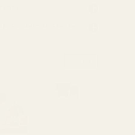
 parfym?
NING FÖR JÄMFÖRANDE REKLAM
Visa alla