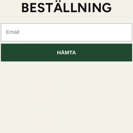
BESTÄLLNING
Email
Clean, modern, and effortl
and metallic miner
HÄMTA
Toppnoter
Apels
Stråla
och se
Mellannoter
Lilje
En de
lätt, 