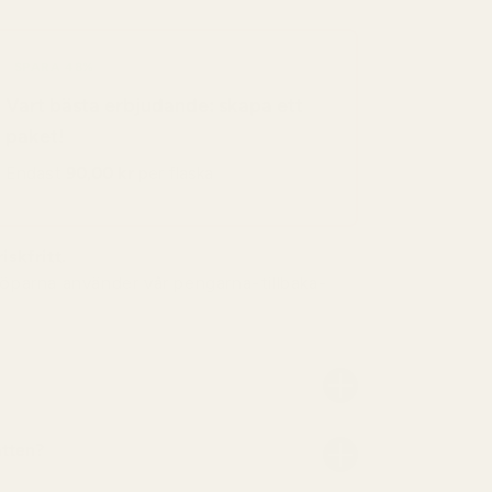
SPARA 48%
Vart bästa erbjudande: skapa ett
paket!
Endast
90,00 kr
per flaska
iskfritt.
köparna använder vår pengarna-tillbaka-
atten?