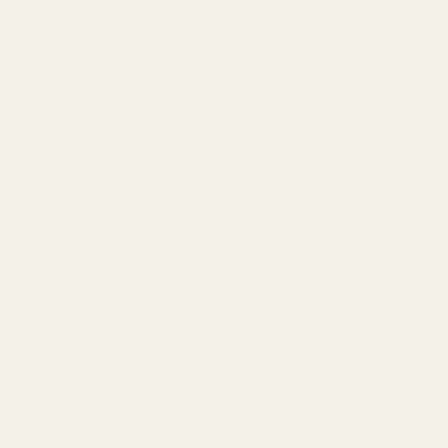
och el
Basnoter
Tonka
En se
vanil
ett lå
Oss vs. original
kan jämföra doft. Du bör o
jämföra matematik.
Våra dofter