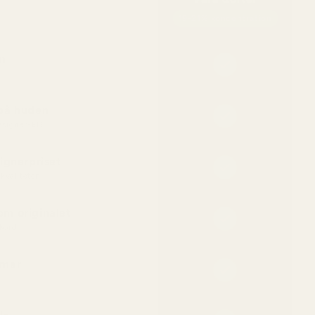
19-21% koncentration
n
 på huden
designer-EDT
ignerpriset
kvaliteten
m originalet
kord
mmar