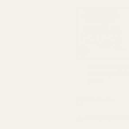
Prova i 60 dagar, r
Färre än 0,5 % av 
garanti.
Så Doftar Den
Är det parfymerat v