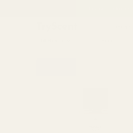
till
Tillbaka till skolan
innehåll
Hitta din
Till Honom
Till Henne