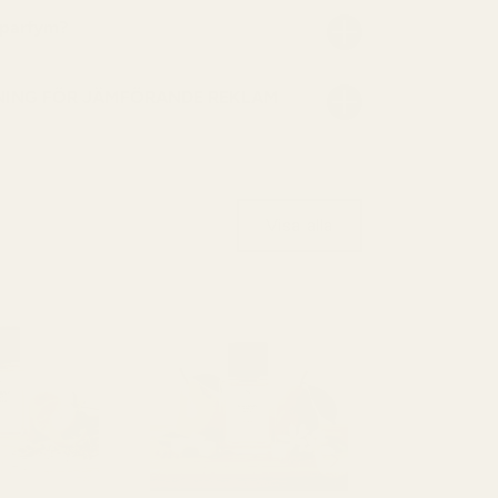
 parfym?
NING FÖR JÄMFÖRANDE REKLAM
Visa alla