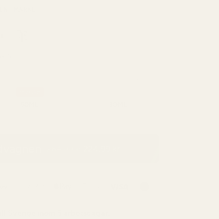
ENT MÄRKE
er
Strong
100 ml - vald av 8 av 10 kunder
Popular
50ML
30ML
3,50 kr / ml
4,33 kr / ml
ndvagnen
224,99 kr
264,99 kr
ill
Sverige
inom 5 arbetsdagar.