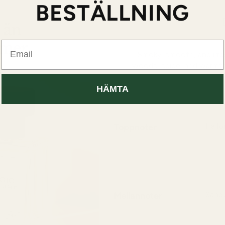
BESTÄLLNING
Email
Smoky, smooth, and irresi
woods, spice, and warmt
HÄMTA
Toppnoter
Hallo
En rik
rökig
som ge
Mellannoter
Sande
En mj
förena