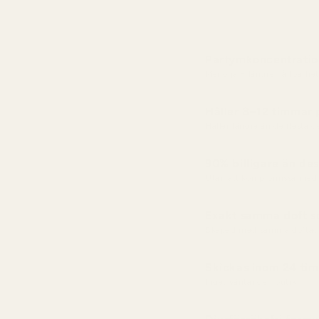
Parfymkoncentratio
Mer olja = längre hållbarhet
Håller 8–12 timmar
Håller längre än de flesta 
90% billigare än des
Utan att kompromissa med 
Exakt samma doft so
Skapad med samma doftac
Skickas inom 24 ti
Inget väntande i butik