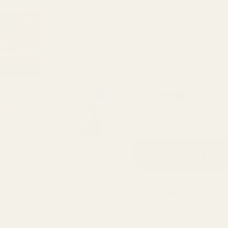
FULLSTÄNDIG BESKRIVNING
R
60 dagars
pengarna-
Orientalisk
Date Night
Vint
tillbaka-garanti
Skostorlek:
Bestseller
100ML
2,25 kr / ml
Lägg i ku
Levereras t