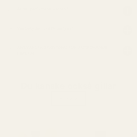
Är det parfymerat vatten?
Vad betyder 19-21% parfym?
ANSVARSFRISKRIVNING FÖR JÄMFÖRANDE
REKLAM
Du kanske också gillar
Visa alla