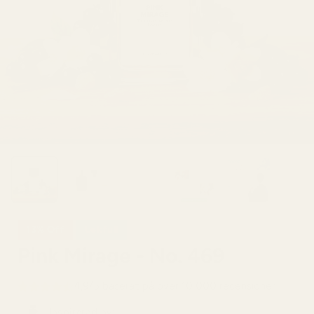
13% Off
Lekfull
Pink Mirage - No. 469
4,9/5 baserat på över 10 000 recensioner
Inspirerad av: