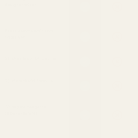
designerpriset
Utan att kompromissa med
kvaliteten
Exakt samma doft som
originalet
Skapad med samma doftackord
Skickas inom 24 timmar
Inget väntande i butik
Djurförsöksfri formula
Rena ingredienser, säkra för
huden
60 dagars pengarna-
tillbaka-garanti
Älska den eller få full
återbetalning — inga frågor