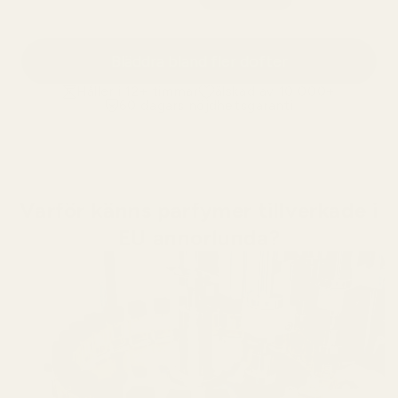
Bläddra bland fler dofter
Håller i 12+ timmar
älskad av 10 000+
60 dagars nöjdhetsgaranti
Varför känns parfymer tillverkade i
EU annorlunda?