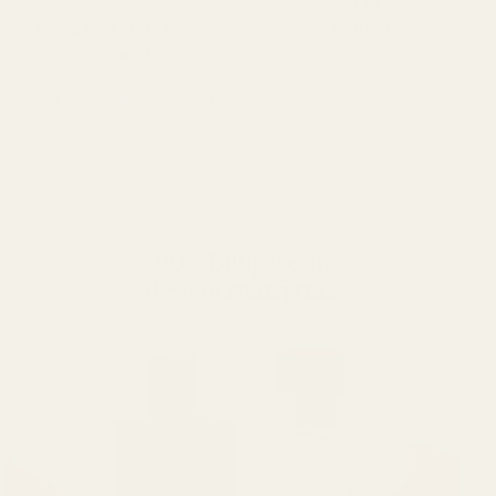
Pengarna-tillbaka-
Långvarig
Varar i 12+ timmar (vissa
garanti
säger längre).
Vi accepterar returer av
produkter inom 60 dagar för
återbetalning.