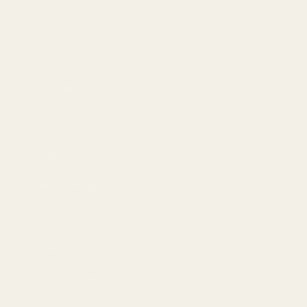
Kvinnor
Bästa erbjudandet
Information
Integritetspolicy
Användarvillkor
Återbetalning och returer
Leveranspolicy
AI-bakgrund
Frånträd avtal här