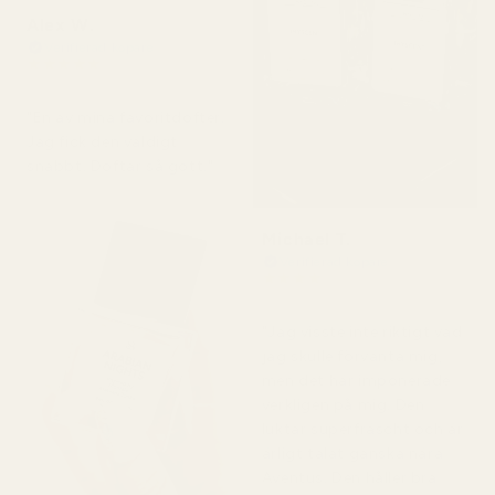
Alex W.
Verifierad köpare
★
★
★
★
★
för 2 dagar sedan
"En av mina favoritdofter.
Jag fick den väldigt
snabbt. Doftar så gott."
Michael T.
Verifierad köpare
★
★
★
★
★
för 2 dagar sedan
"Jag visste inte riktigt vad
jag skulle förvänta mig,
men det här imponerade
verkligen på mig. Den
luktar superfräscht och är
ärligt talat ganska nära
Aventus. Den håller bra