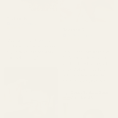
Michael R.
Verifierad köpare
★
★
★
★
★
Roxanne S
för 4 månader sedan
Verifierad köpare
★
★
★
★
★
"Det här är den typen av
för 5 månader sedan
doft som får dig att känna
"Produkten kom fram fint.
dig välfixad. Inte för stark,
Parfymen var inte trasig,
bara helt rätt. 👌"
läckte inte och var i gott
skick. Doften är perfekt
och luktade inte illa. Jag
älskar den, hög kvalitet."
Cocoa Tonka ... Good
Girl - No. 461