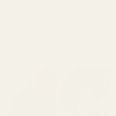
Vi tillverkar parfymer enligt strikta europeiska
kosmetikstandarder
Gå med 10 000+
4,9/5 baserat på 10 000+
nöjda kunder
recensioner