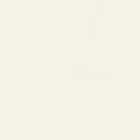
Söt och varm. Bra och
snabb leverans.
Kommer att köpa igen."
Amanda G
Verifierad köpare
★
★
★
★
★
för 5 månader sedan
"Deras produkter håller
bra kvalitet till ett väldigt
överkomligt pris."