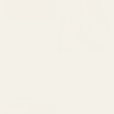
Alvarez P.
Verifierad köpare
★
★
★
★
★
för 4 månader sedan
"Jag har använt Creed
Aventus i flera år, men det
här är den närmaste dupe
Anne E.
jag har hittat, och till en
Verifierad köpare
★
★
★
★
★
bråkdel av priset.
för 4 månader sedan
Kombinationen av ananas
och vanilj sitter helt rätt."
"Produkten kom fram fint.
Parfymen var inte trasig,
Pineapple Smoke...
läckte inte och var i gott
Aventus - No. 288
skick. Doften är perfekt
och luktade inte illa. Jag
älskar den, hög kvalitet."