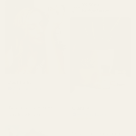
3X 50ml
Parfymflaskor
Castillo B.
Verifierad köpare
★
★
★
★
★
för 3 månader sedan
Clara P.
"Den luktar väldigt gott,
jag älskade den."
Verifierad köpare
★
★
★
★
★
för 2 dagar sedan
"Alla tre dofterna jag fick