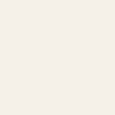
Valentino Donna Born in Roma
(Designerpris: 3.137,35 kr)
Varar i upp till 12 timmar, 21 % koncentration
FULLSTÄNDIG BESKRIVNING
RENT MÄRKE
Blommig
Date Night
Höst
Strong
Skostorlek:
100 ml - vald av 8 av 10 kunder
Bestseller
Popular
100ML
50ML
30ML
2,25 kr / ml
3,50 kr / ml
4,33 kr / ml
Lägg i kundvagnen
224,99 kr
264,99 kr