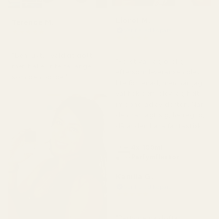
Lionel M.
Terence M.
Verifierad köpare
★
★
★
★
★
★
★
★
★
★
för 2 månader sedan
för 7 dagar sedan
"Den luktar väldigt gott
"Först var jag orolig
men håller inte så länge
eftersom leveransen blev
som den borde."
lite försenad, men när jag
väl fick dem blev jag helt
imponerad av doften. När
den har lagt sig, herregud,
då är den bara fantastisk."
4x 100ml
Parfymflaskor
Kamila G.
Verifierad köpare
★
★
★
★
★
för 3 månader sedan
"Parfymerna doftar