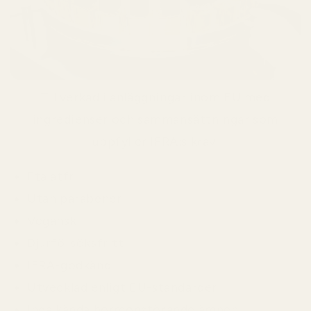
Tillverkad i anläggningar inom EU med
ingredienser och sammansättningar som
uppfyller IFRA:s krav.
Ftalatfri
Utan parabener
Vegansk
Djurförsöksfritt
IFRA-godkänd
Utvecklad enligt EU-standarder
Inga kända hormonstörande ämnen