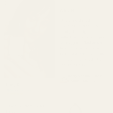
★
★
★
★
★
Alina M
för 5 månader sedan
"Jag är nöjd med
TryScent. Doften luktar
väldigt likt originalet och
håller bra. Förpackningen
är snygg och flaskan ser
fin ut. Överlag är det ett
jättebra alternativ om du
vill ha en kvalitetsdoft till
ett rimligt pris."
Berry Vanilla ..Black
Opium - No. 132
Lucy R
Verifierad köpare
★
★
★
★
★
för 4 månader sedan
"Underbar doft. Håller
länge.