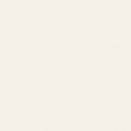
och priset är mycket
bättre."
Christine N.
★
★
★
★
★
Pineapple Smoke...
för 5 dagar sedan
Aventus - No. 288
" Jag ääälskar de här
parfymerna!!! Varenda en
jag fick doftar gudomligt.
Vissa skulle jag säga är
bättre än originalet."