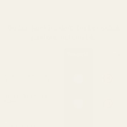
Oss vs. original
Du kan jämföra doft. Du bör också
jämföra matematik.
Våra dofter
Designermä
rken
Parfymkoncentration
Mer olja = längre hållbarhet
Håller 8–12 timmar på
huden
Håller längre än de flesta
designer-EDT
90% billigare än