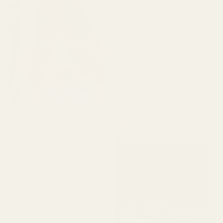
är väldigt bra. De håller
länge och luktar som de
ska. Det enda jag inte var
nöjd med var tiden det
tog att få dem. Men ärligt
talat gjorde jag en andra
beställning, så räkna bara
med lite väntetid. Haha!
"
Apple Sandalwood -
Juliana B
No. 234
Verifierad köpare
★
★
★
★
★
för 4 månader sedan
"Fantastiskt varumärke
och fantastiska
produkter!"
3X 50ml
Parfymflaskor