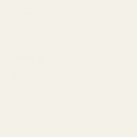
Levereras till
Sverige
inom 5 arbetsdagar.
SPARA 48%
Vart bästa erbjudande: skapa
ett paket!
Endast
90,00 kr
per flaska
Prova i 60 dagar, riskfritt.
Färre än 0,5 % av köparna använder vår
pengarna-tillbaka-garanti.
Så Doftar Den