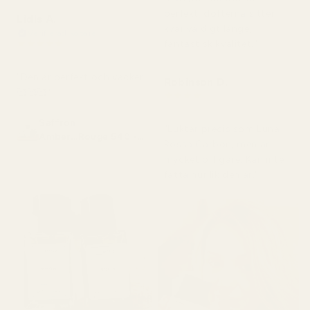
perfekt, dofterna sitter
Lidis A.
kvar väldigt länge,
Verifierad köpare
★
★
★
★
★
fantastisk kvalitet."
för 2 månader sedan
"Den är perfekt och vacker
Robinson D.
🥰🥰🥰"
★
★
★
★
★
för 4 månader sedan
Saffron
"Luktar precis som Luna
Amber...Rouge 540 -
Rossa Carbon, men är
No. 466
mycket billigare. Kan inte
fatta hur lik den är."