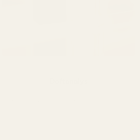
Doftanalys
Modern, edgy, and addictive. A bold blend of aromatic
freshness and warm woods—perfectly Italian,
unmistakably stylish.