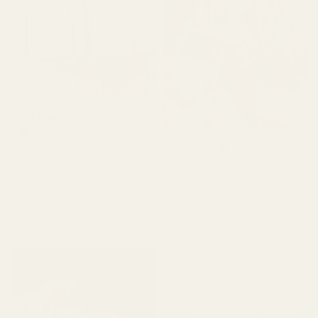
Michael R.
Verifierad köpare
★
★
★
★
★
Roxanne S
för 4 månader sedan
Verifierad köpare
★
★
★
★
★
"Det här är den typen av
för 5 månader sedan
doft som får dig att känna
"Produkten kom fram fint.
dig välfixad. Inte för stark,
Parfymen var inte trasig,
bara helt rätt. 👌"
läckte inte och var i gott
skick. Doften är perfekt
och luktade inte illa. Jag
älskar den, hög kvalitet."
Cocoa Tonka ... Good