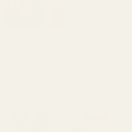
Kamila G.
Verifierad köpare
★
★
★
★
★
för 3 månader sedan
"Parfymerna doftar
perfekt, dofterna sitter
Lidis A.
kvar väldigt länge,
Verifierad köpare
★
★
★
★
★
fantastisk kvalitet."
för 2 månader sedan
"Den är perfekt och vacker
Robinson D.
🥰🥰🥰"
★
★
★
★
★
för 4 månader sedan
Saffron
"Luktar precis som Luna
Amber...Rouge 540 -
Rossa Carbon, men är
No. 466
mycket billigare. Kan inte
fatta hur lik den är."