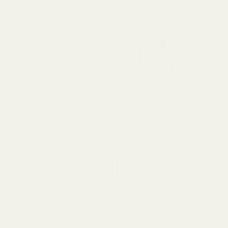
Verifierad köpare
★
★
★
★
★
för 4 månader sedan
"Underbar doft. Håller
länge.
Söt och varm. Bra och
snabb leverans.
Kommer att köpa igen."
Amanda G
Verifierad köpare
★
★
★
★
★
för 5 månader sedan