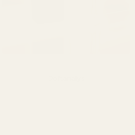
Doftanalys
Clean, modern, and effortlessly cool. A bold fusion of
fresh lavender and metallic minerality with a dark,
seductive finish.