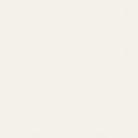
Är det parfymerat vatten?
Vad betyder 19-21% parfym?
ANSVARSFRISKRIVNING FÖR JÄMFÖRANDE
REKLAM
Du kanske också gillar
Visa alla