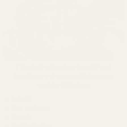
Tillverkad i anläggningar inom EU med
ingredienser och sammansättningar som
uppfyller IFRA:s krav.
Ftalatfri
Utan parabener
Vegansk
Djurförsöksfritt