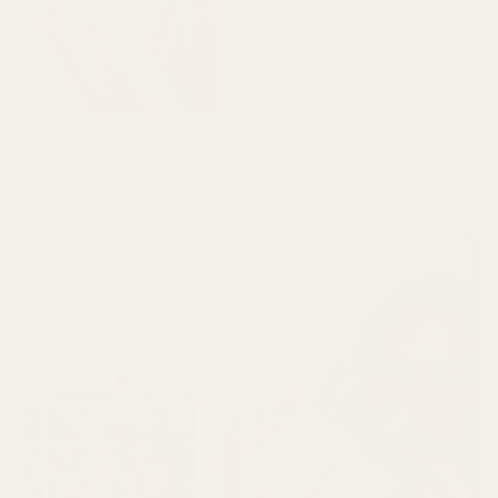
verkligen på mig. Den
luktar superfräscht och är
ärligt talat ganska nära
Aventus. Den håller bra
och priset är mycket
bättre."
Christine N.
★
★
★
★
★
Pineapple Smoke...
för 5 dagar sedan
Aventus - No. 288
" Jag ääälskar de här
parfymerna!!! Varenda en
jag fick doftar gudomligt.
Vissa skulle jag säga är
bättre än originalet."