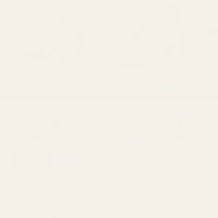
13% Off
Lugn
Floral Lavender - No. 034
4,9/5 baserat på över 10 000 recensioner
Inspirerad av: