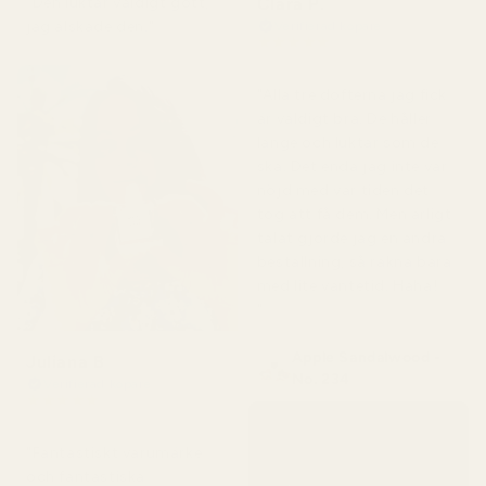
Clara P.
"Den luktar väldigt gott,
jag älskade den."
Verifierad köpare
★
★
★
★
★
för 2 dagar sedan
"Alla tre dofterna jag fick
är väldigt bra. De håller
länge och luktar som de
ska. Det enda jag inte var
nöjd med var tiden det
tog att få dem. Men ärligt
talat gjorde jag en andra
beställning, så räkna bara
med lite väntetid. Haha!
"
Apple Sandalwood -
Juliana B
No. 234
Verifierad köpare
★
★
★
★
★
för 4 månader sedan
"Fantastiskt varumärke
och fantastiska