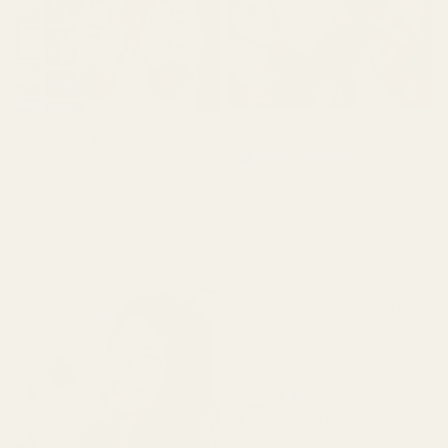
Lionel M.
Terence M.
Verifierad köpare
★
★
★
★
★
★
★
★
★
★
för 2 månader sedan
för 7 dagar sedan
"Den luktar väldigt gott
"Först var jag orolig
men håller inte så länge
eftersom leveransen blev
som den borde."
lite försenad, men när jag
väl fick dem blev jag helt
imponerad av doften. När
den har lagt sig, herregud,
då är den bara fantastisk."
4x 100ml
Parfymflaskor