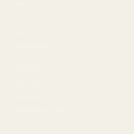
Handla
Män
Kvinnor
Bästa erbjudandet
Information
Integritetspolicy
Användarvillkor
Återbetalning och returer
Leveranspolicy