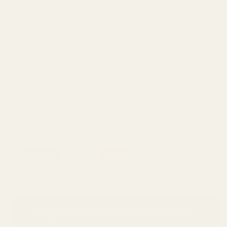
Libre
(Designerpris: 2.260,93 kr)
Varar i upp till 12 timmar, 21 % koncentration
FULLSTÄNDIG BESKRIVNING
RENT MÄRKE
Blommig
Formell
Fjädra
Medium
Skostorlek:
100 ml - vald av 8 av 10 kunder
Bestseller
Popular
100ML
50ML
30ML
2,25 kr / ml
3,50 kr / ml
4,33 kr / ml
Lägg i kundvagnen
224,99 kr
264,99 kr