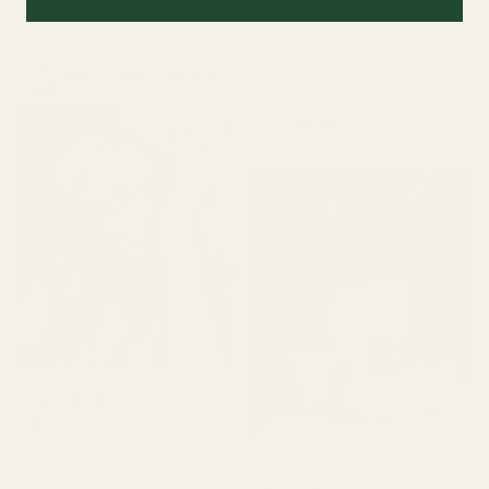
mig helt lycklig. Jag
konsekvent."
kommer att ha den här
som en ständig favorit för
alltid."
Sage Cedar - No. 283
3X 50ml
Parfymflaskor
Castillo B.
Verifierad köpare
★
★
★
★
★
för 3 månader sedan