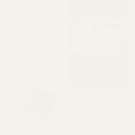
produkter!"
3X 50ml
Parfymflaskor
Alex W.
Verifierad köpare
★
★
★
★
★
för 2 dagar sedan
"En av mina favoritdofter.
Jag fick den väldigt
snabbt. Doftar så gott."
Michael T.
Verifierad köpare
★
★
★
★
★
för 2 dagar sedan
"Jag visste inte riktigt vad
jag skulle förvänta mig,
men det här imponerade