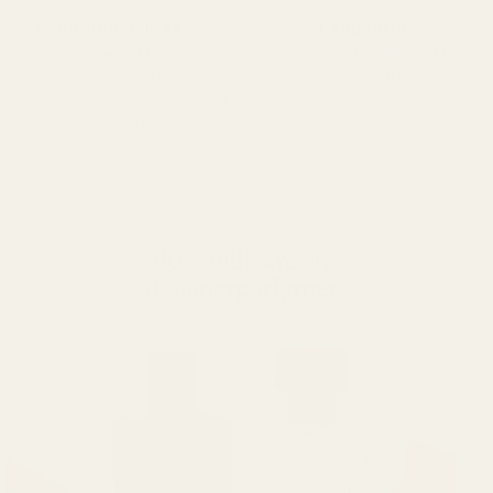
Pengarna-tillbaka-
Långvarig
Varar i 12+ timmar (vissa
garanti
säger längre).
Vi accepterar returer av
produkter inom 60 dagar för
återbetalning.