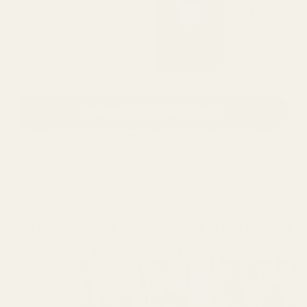
tillbaka-garanti
Älska den eller få full
återbetalning — inga frågor
Bläddra bland fler dofter
Håller i 12+ timmar
älskad av 10 000+
60 dagars nöjdhetsgaranti
Varför känns parfymer tillverkade i
EU annorlunda?