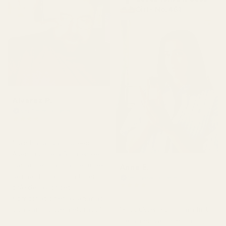
Girl - No. 461
Alvarez P.
Verifierad köpare
★
★
★
★
★
för 4 månader sedan
"Jag har använt Creed
Aventus i flera år, men det
här är den närmaste dupe
Anne E.
jag har hittat, och till en
Verifierad köpare
★
★
★
★
★
bråkdel av priset.
för 4 månader sedan
Kombinationen av ananas
och vanilj sitter helt rätt."
"Produkten kom fram fint.
Parfymen var inte trasig,