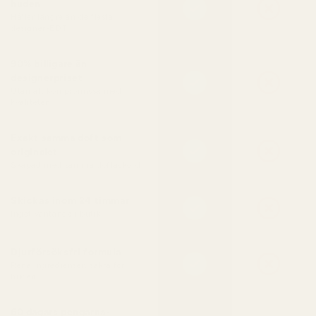
huden
Håller längre än de flesta
designer-EDT
90% billigare än
designerpriset
Utan att kompromissa med
kvaliteten
Exakt samma doft som
originalet
Skapad med samma doftackord
Skickas inom 24 timmar
Inget väntande i butik
Djurförsöksfri formula
Rena ingredienser, säkra för
huden
60 dagars pengarna-