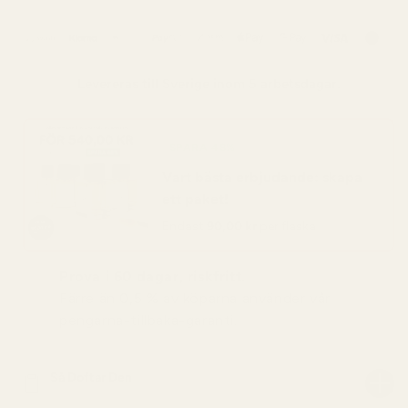
Levereras till
Sverige
inom 5 arbetsdagar.
SPARA 48%
Vart bästa erbjudande: skapa
ett paket!
Endast
90,00 kr
per flaska
Prova i 60 dagar, riskfritt.
Färre än 0,5 % av köparna använder vår
pengarna-tillbaka-garanti.
Så Doftar Den