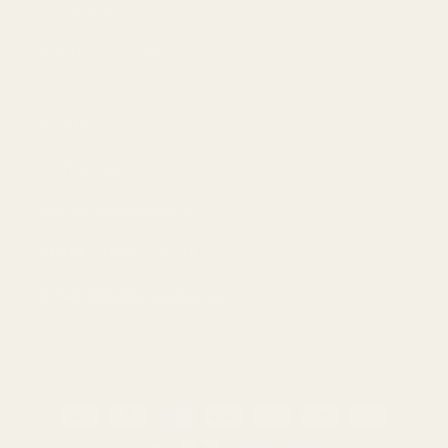
AI-bakgrund
Frånträd avtal här
Contact
Driftsbolag:
Lancer Properties LLC
Phone:
+18883736114
Email:
hello@tryscent.co
Betalningsmetoder