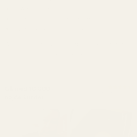
IFRA-godkänd
Utvecklad enligt EU-standarder
Inga kända hormonstörande ämnen
Vi tillverkar parfymer enligt strikta europeiska
kosmetikstandarder
Gå med 10 000+
4,9/5 baserat på 10 000+
nöjda kunder
recensioner