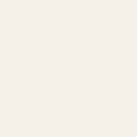
sötma förenas med mjuk mysk.
Resultatet är en intim, lyxig och tidlös
doftsignatur med långvarig elegans.
Oss vs. original
Du kan jämföra doft. Du bör också
jämföra matematik.
Våra dofter
Designermä
rken
Parfymkoncentration
Mer olja = längre hållbarhet
Håller 8–12 timmar på