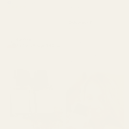
kvar väldigt länge,
Verifierad köpare
★
★
★
★
★
fantastisk kvalitet."
för 2 månader sedan
"Den är perfekt och vacker
Robinson D.
🥰🥰🥰"
★
★
★
★
★
för 4 månader sedan
Saffron
"Luktar precis som Luna
Amber...Rouge 540 -
Rossa Carbon, men är
No. 466
mycket billigare. Kan inte
fatta hur lik den är."