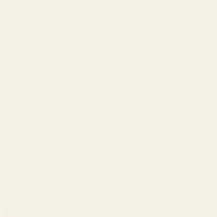
Pengarna-tillbaka-
Långvarig
Varar i 12+ timmar (vissa
garanti
säger längre).
Vi accepterar returer av
produkter inom 60 dagar för
återbetalning.