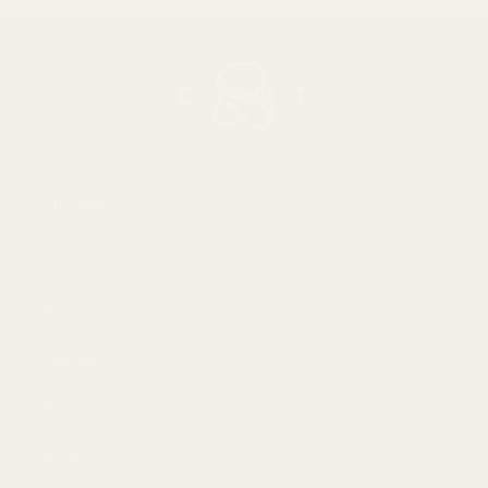
Om oss
Om
Bloggar
Handla
Män
Kvinnor