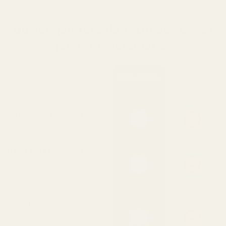
Oss vs. original
Du kan jämföra doft. Du bör också
jämföra matematik.
Våra dofter
Designermä
rken
Parfymkoncentration
Mer olja = längre hållbarhet
Håller 8–12 timmar på
huden
Håller längre än de flesta
designer-EDT
90% billigare än
designerpriset
Utan att kompromissa med