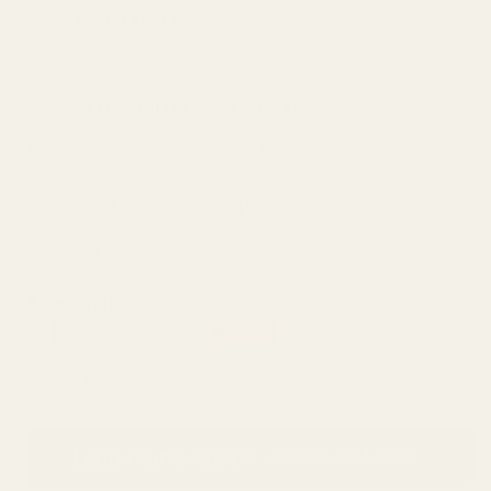
Dior J’adore®
(Designerpris: 3.317,22 kr)
Varar i upp till 12 timmar, 21 % koncentration
FULLSTÄNDIG BESKRIVNING
RENT MÄRKE
Blommig
Formell
Fjädra
Medium
Skostorlek:
100 ml - vald av 8 av 10 kunder
Bestseller
Popular
100ML
50ML
30ML
2,25 kr / ml
3,50 kr / ml
4,33 kr / ml
Lägg i kundvagnen
224,99 kr
264,99 kr