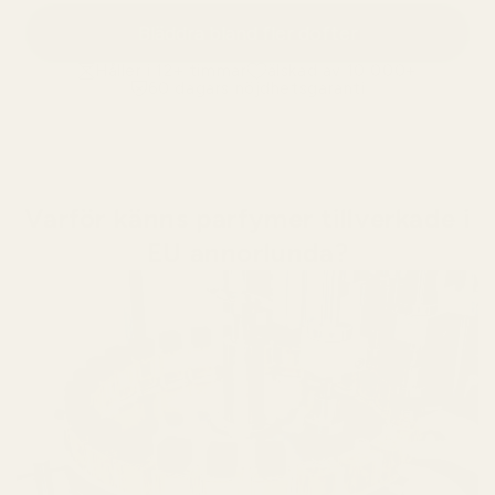
Bläddra bland fler dofter
Håller i 12+ timmar
älskad av 10 000+
60 dagars nöjdhetsgaranti
Varför känns parfymer tillverkade i
EU annorlunda?