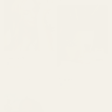
Castillo B.
Verifierad köpare
★
★
★
★
★
för 3 månader sedan
Clara P.
"Den luktar väldigt gott,
jag älskade den."
Verifierad köpare
★
★
★
★
★
för 2 dagar sedan
"Alla tre dofterna jag fick
är väldigt bra. De håller
länge och luktar som de