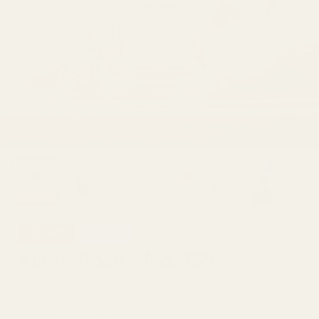
13% Off
Elegant
Ylang Rose - No. 159
4,9/5 baserat på över 10 000 recensioner
Inspirerad av: