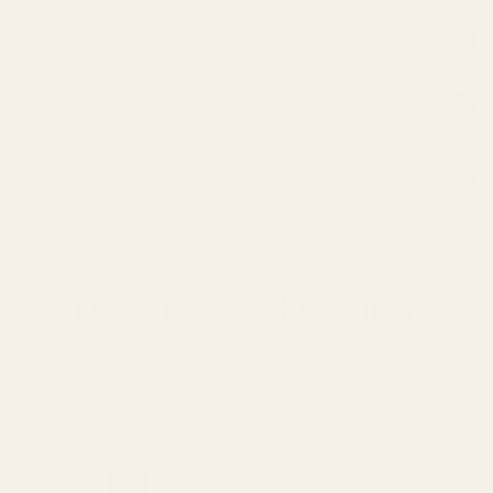
Är det parfymerat vatten?
Vad betyder 19-21% parfym?
ANSVARSFRISKRIVNING FÖR JÄMFÖRANDE
REKLAM
Du kanske också gillar
Visa alla