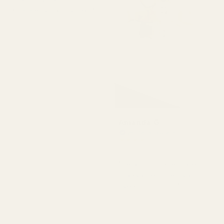
Kommer att köpa igen."
Amanda G
Verifierad köpare
★
★
★
★
★
för 5 månader sedan
"Deras produkter håller
bra kvalitet till ett väldigt
överkomligt pris."