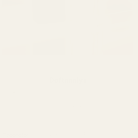
Doftanalys
A bold, fresh, and magnetic scent that blends citrus
brightness with rugged woods and warm spice. Clean yet
powerful—perfect for everyday confidence.
Päron · Jasmin · Amber
Toppnoter