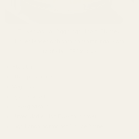
Tillverkad i anläggningar inom EU med
ingredienser och sammansättningar som
uppfyller IFRA:s krav.
Ftalatfri
Utan parabener
Vegansk
Djurförsöksfritt
IFRA-godkänd
Utvecklad enligt EU-standarder
Inga kända hormonstörande ämnen