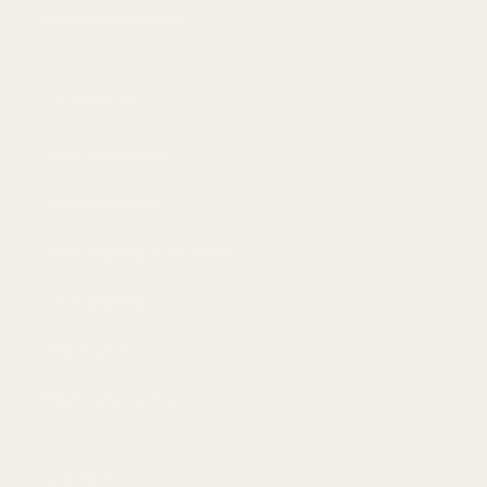
Bästa erbjudandet
Information
Integritetspolicy
Användarvillkor
Återbetalning och returer
Leveranspolicy
AI-bakgrund
Frånträd avtal här
Contact