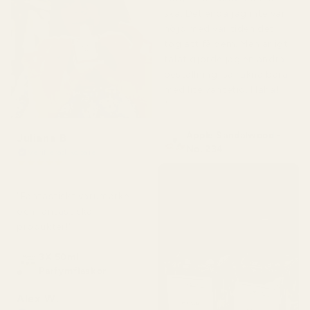
ska. Det enda jag inte var
nöjd med var tiden det
tog att få dem. Men ärligt
talat gjorde jag en andra
beställning, så räkna bara
med lite väntetid. Haha!
"
Apple Sandalwood -
Juliana B
No. 234
Verifierad köpare
★
★
★
★
★
för 4 månader sedan
"Fantastiskt varumärke
och fantastiska
produkter!"
3X 50ml
Parfymflaskor
Alex W.