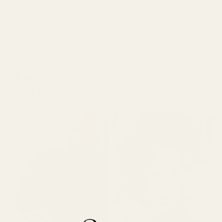
Vi tillverkar parfymer enligt strikta europeiska
kosmetikstandarder
Gå med 10 000+
4,9/5 baserat på 10 000+
nöjda kunder
recensioner