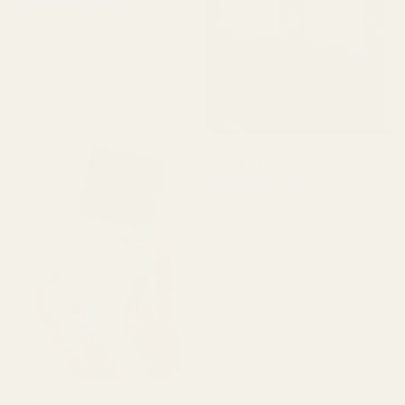
Verifierad köpare
★
★
★
★
★
för 2 dagar sedan
"En av mina favoritdofter.
Jag fick den väldigt
snabbt. Doftar så gott."
Michael T.
Verifierad köpare
★
★
★
★
★
för 2 dagar sedan
"Jag visste inte riktigt vad
jag skulle förvänta mig,
men det här imponerade
verkligen på mig. Den
luktar superfräscht och är
ärligt talat ganska nära
Aventus. Den håller bra
och priset är mycket
bättre."
Christine N.