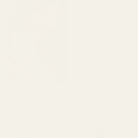
Alina M
för 5 månader sedan
"Jag är nöjd med
TryScent. Doften luktar
väldigt likt originalet och
håller bra. Förpackningen
är snygg och flaskan ser
fin ut. Överlag är det ett
jättebra alternativ om du
vill ha en kvalitetsdoft till
ett rimligt pris."
Berry Vanilla ..Black
Opium - No. 132
Lucy R
Verifierad köpare
★
★
★
★
★
för 4 månader sedan
"Underbar doft. Håller
länge.
Söt och varm. Bra och
snabb leverans.