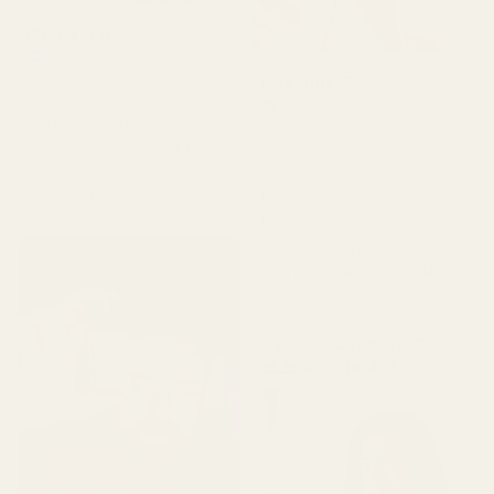
Michael R.
Verifierad köpare
★
★
★
★
★
Roxanne S
för 4 månader sedan
Verifierad köpare
★
★
★
★
★
"Det här är den typen av
för 5 månader sedan
doft som får dig att känna
"Produkten kom fram fint.
dig välfixad. Inte för stark,
Parfymen var inte trasig,
bara helt rätt. 👌"
läckte inte och var i gott
skick. Doften är perfekt
och luktade inte illa. Jag
älskar den, hög kvalitet."
Cocoa Tonka ... Good
Girl - No. 461