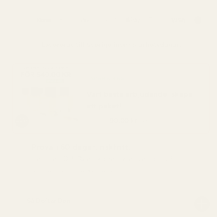
Levereras till
Sverige
inom 5 arbetsdagar.
SPARA 48%
Vart bästa erbjudande: skapa
ett paket!
Endast
90,00 kr
per flaska
Prova i 60 dagar, riskfritt.
Färre än 0,5 % av köparna använder vår
pengarna-tillbaka-garanti.
Så Doftar Den