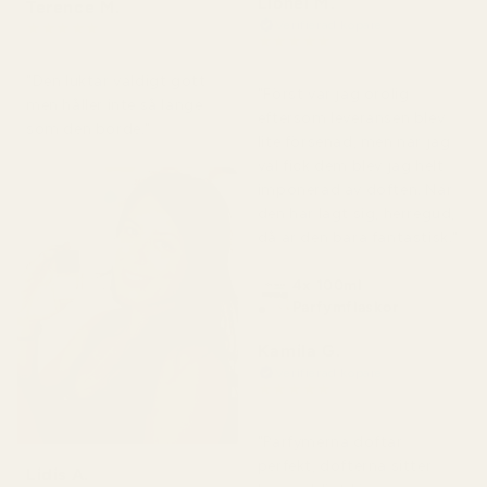
Lionel M.
Terence M.
Verifierad köpare
★
★
★
★
★
★
★
★
★
★
för 2 månader sedan
för 7 dagar sedan
"Den luktar väldigt gott
"Först var jag orolig
men håller inte så länge
eftersom leveransen blev
som den borde."
lite försenad, men när jag
väl fick dem blev jag helt
imponerad av doften. När
den har lagt sig, herregud,
då är den bara fantastisk."
4x 100ml
Parfymflaskor
Kamila G.
Verifierad köpare
★
★
★
★
★
för 3 månader sedan
"Parfymerna doftar
perfekt, dofterna sitter
Lidis A.