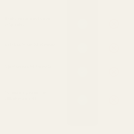
kvaliteten
Exakt samma doft som
originalet
Skapad med samma doftackord
Skickas inom 24 timmar
Inget väntande i butik
Djurförsöksfri formula
Rena ingredienser, säkra för
huden
60 dagars pengarna-
tillbaka-garanti
Älska den eller få full
återbetalning — inga frågor