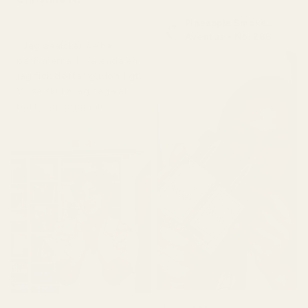
★
★
★
★
★
Pineapple Smoke...
för 5 dagar sedan
Aventus - No. 288
" Jag ääälskar de här
parfymerna!!! Varenda en
jag fick doftar gudomligt.
Vissa skulle jag säga är
bättre än originalet."