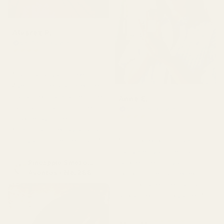
Alvarez P.
Verifierad köpare
★
★
★
★
★
för 4 månader sedan
"Jag har använt Creed
Aventus i flera år, men det
här är den närmaste dupe
Anne E.
jag har hittat, och till en
Verifierad köpare
★
★
★
★
★
bråkdel av priset.
för 4 månader sedan
Kombinationen av ananas
och vanilj sitter helt rätt."
"Produkten kom fram fint.
Parfymen var inte trasig,
Pineapple Smoke...
läckte inte och var i gott
Aventus - No. 288
skick. Doften är perfekt
och luktade inte illa. Jag
älskar den, hög kvalitet."
★
★
★
★
★