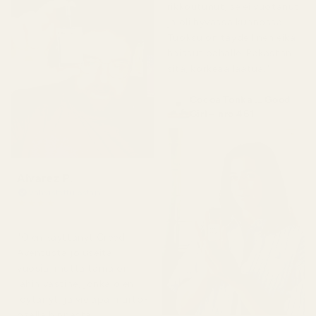
rikkoutunut, se ei vuotanut
ja oli hyvässä kunnossa.
Tuoksu on täydellinen eikä
haissut pahalle. Rakastan
sitä, korkeaa laatua."
Cocoa Tonka ... Good
Girl – nro 461
Alvarez P.
Vahvistettu ostaja
★
★
★
★
★
4 kuukautta sitten
"Olen käyttänyt Creed
Aventusta jo useita
vuosia, mutta tämä on
lähin vastine, jonka olen
löytänyt, ja vieläpä murto-
osalla hinnasta.