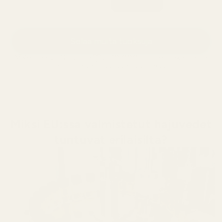
Selaa muita tuoksuja
Kestää yli 12 tuntia
yli 10 000 ihmisen rakastama
60 päivän tyytyväisyystakuu
Miksi EU:ssa valmistetut hajuvedet
tuntuvat erilaisilta?