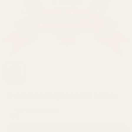
1 vuoden laajennettu takuu
Valmistettu EU:ssa