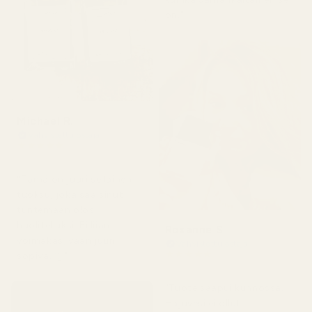
on."
Michael R.
Vahvistettu ostaja
★
★
★
★
★
4 kuukautta sitten
"Tämä on juuri sellainen
tuoksu, joka saa sinut
tuntemaan olosi
huolitelluksi. Ei liian
Roxanne S
voimakas, vaan juuri
Vahvistettu ostaja
★
★
★
★
★
sopiva. 👌"
5 kuukautta sitten
"Tuote saapui kunnossa.
Hajuvesi ei ollut