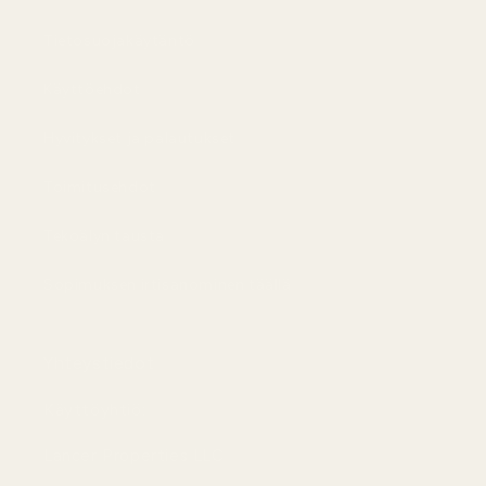
Tietosuojakäytäntö
Käyttöehdot
Hyvitykset ja palautukset
Toimitusehdot
Tekoälyn tausta
Sopimuksen irtisanominen täällä
Yhteystiedot
Käyttöyhtiö:
Lancer Properties LLC