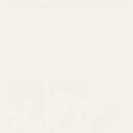
Lisää ostoskoriin
€20,95
Toimitus
Suomeen
5 työpäivän kuluessa.
Kokeile 60 päivän ajan ilman riskiä.
Alle 0,5 % ostajista käyttää rahat-takaisin-
takuutamme.