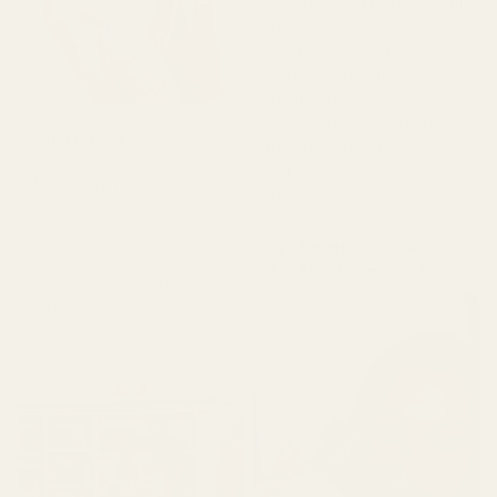
odottaa, mutta tämä teki
minuun todella
vaikutuksen. Se tuoksuu
todella raikkaalta ja on
rehellisesti sanottuna
melko lähellä Aventusta.
★
★
★
★
★
Christine N.
5 päivää sitten
Tuoksu kestää hyvin, ja
hinta on paljon
"Rakastan näitä
edullisempi."
hajusteita!!! Jokainen
niistä, jotka sain, tuoksuu
Pineapple Smoke...
taivaalliselta. Jotkut niistä
Aventus – nro 288
ovat mielestäni jopa
parempia kuin
alkuperäiset."