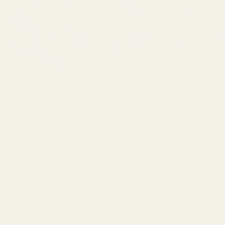
Valmistettu EU:n tuotantolaitoksissa
ainesosista ja koostumuksista, jotka täyttävät
IFRA:n vaatimukset.
Ftalaattivapaa
Parabeeniton
Vegaaninen
Ei testattu eläimillä
IFRA-sertifioitu
Laadittu EU-standardien mukaisesti