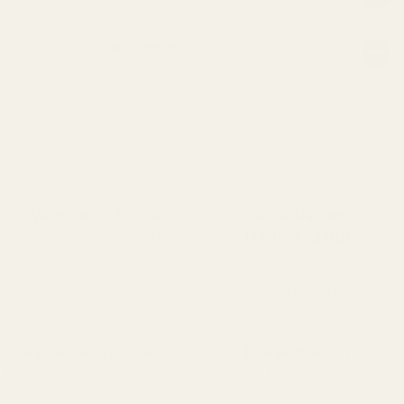
Vastuuvapauslauseke
Valmistettu EU:ssa
Ranskalainen
Vegaaninen, eläinkokeeton ja
laatustandardi
valmistettu EU:ssa.
Valmistettu yhtä huolellisesti
yksityiskohtia kunnioittaen
kuin merkkituotteet.
Rahanpalautustakuu
Pitkäkestoinen
Hyväksymme palautukset 60
Kestää yli 12 tuntia (joidenkin
päivän kuluessa ja
mukaan jopa pidempään).