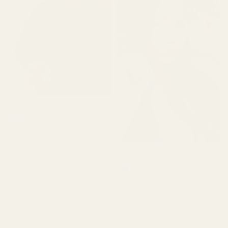
Killian P.
Vahvistettu ostaja
★
★
★
★
★
1 päivä sitten
"Tämä on ensimmäinen
Jenniffer W.
ostokseni, ja olen täysin
Vahvistettu ostaja
myyty. En aio enää
★
★
★
★
★
2 päivää sitten
koskaan ostaa hajuvettä
mistään muualta. En ole
"Tämä on paras tuoksu,
koskaan löytänyt
jonka olen aistinut pitkään
jäljitelmää, jonka tuoksu
aikaan; sen tuoksun sävyt