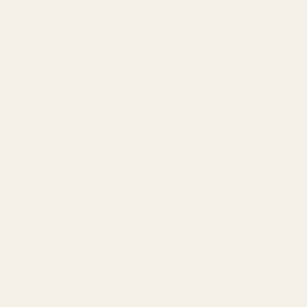
Meistä
Jos
Blogit
Osta
Miehet
Naiset
Paras tarjous
Tiedot