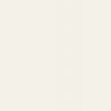
merkkituotteen hinta
Laadusta tinkimättä
Täsmälleen sama tuoksu
kuin alkuperäisessä
Luotu samasta
tuoksuyhdistelmästä
Lähetetään 24 tunnin
kuluessa
Ei jonottamista kaupassa
Djurförsöksfri formula
Puhtaat ainesosat, iholle
turvallisia
60 päivän rahat-takaisin-
takuu
Rakasta sitä tai saat täyden
hyvityksen — ilman kysymyksiä