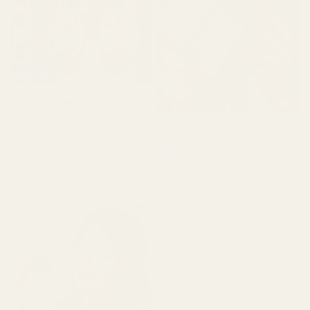
Terence M.
★
★
★
★
★
2 kuukautta sitten
Lionel M.
Vahvistettu ostaja
"Se tuoksuu todella
★
★
★
★
★
hyvältä, mutta ei kestä niin
7 päivää sitten
kauan kuin sen pitäisi."
"Aluksi olin huolissani,
koska toimitus viivästyi
hieman, mutta kun lopulta
sain ne, tuoksu teki
minuun todella suuren
vaikutuksen. Kun tuoksu
on tasaantunut, voi luoja,
se on aivan upea."