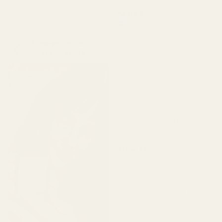
Ananaksen ja vaniljan
Anne E.
yhdistelmä on juuri oikea."
Vahvistettu ostaja
★
★
★
★
★
4 kuukautta sitten
Pineapple Smoke...
Aventus – nro 288
"Tuote saapui kunnossa.
Hajuvesi ei ollut
rikkoutunut, se ei vuotanut
ja oli hyvässä kunnossa.
Tuoksu on täydellinen eikä
haissut pahalle. Rakastan
sitä, korkeaa laatua."
★
★
★
★
★
Alina M
5 kuukautta sitten
"Olen tyytyväinen
TryScentiin. Tuoksu
muistuttaa hyvin paljon
alkuperäistä ja pysyy
hyvin. Pakkaus on tyylikäs