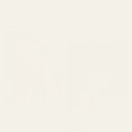
olisi todella aito ja
tekevät minut täysin
tasalaatuinen."
onnelliseksi. Tästä tulee
ikuinen suosikkini."
Sage Cedar – nro 283
3 kpl 50 ml:n
hajuvettäpulloja
Castillo B.
Vahvistettu ostaja
★
★
★
★
★
3 kuukautta sitten
Clara P.