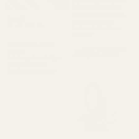
ja pullo näyttää hyvältä.
Kaiken kaikkiaan se on
loistava vaihtoehto, jos
Lucy R
haluat laadukkaan
Vahvistettu ostaja
tuoksun kohtuulliseen
★
★
★
★
★
4 kuukautta sitten
hintaan."
"Ihana tuoksu. Kestää
Berry Vanilla ..Black
pitkään.
Opium – nro 132
Suloinen ja lämmin. Hyvä
ja nopea toimitus.
Aion ostaa uudelleen."