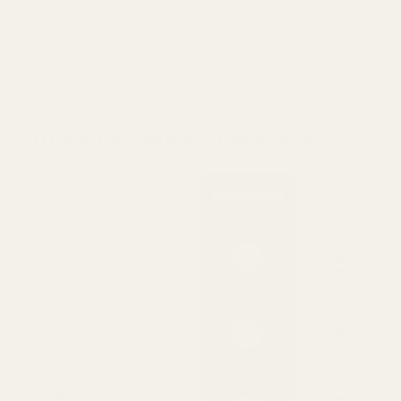
palautamme ostohinnan.
Me vs. alkuperäinen
Tuoksu on sama. Hinta on se ero.
Tuoksumme
Muotimerkit
Hajusteen pitoisuus
Enemmän öljyä = pidempi
säilyvyysaika
Pysyy iholla 8–12 tuntia
Kestää pidempään kuin
useimmat design-EDT-tuoksut
90 % halvempi kuin