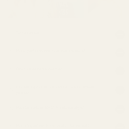
Tuotekuvaus
Miksi parfyyminne ovat niin edullisia?
Onko se aitoa hajuvettä?
Kevään hajuvedet on kehitetty kestämään
pitkään.
Mitä tarkoittaa 19–21 % hajusteöljyä?
Mistä hajusteet koostuvat? (Ainesosat)