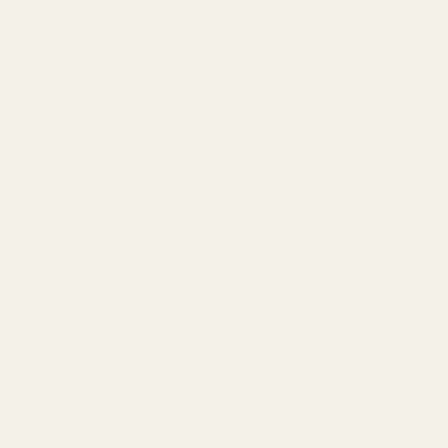
4 kpl 100 ml:n
hajuvettä sisältäviä
pulloja
Kamila G.
Vahvistettu ostaja
★
★
★
★
★
Lidis A.
3 kuukautta sitten
Vahvistettu ostaja
★
★
★
★
★
"Hajuvedet tuoksuvat
2 kuukautta sitten
ihanan, tuoksu säilyy
todella pitkään, laatu on
"Se on täydellinen ja
loistava."
kaunis 🥰🥰🥰"
Saffron
Robinson D.
Amber...Rouge 540 –
★
★
★
★
★
nro 466
4 kuukautta sitten
"Tuoksuu täsmälleen
samalta kuin Luna Rossa
Carbon, mutta on paljon
halvempi. En voi uskoa,
kuinka samankaltainen se