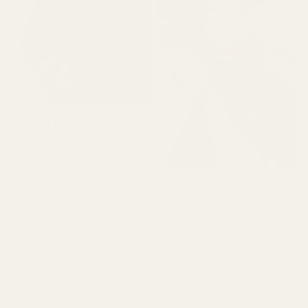
Killian P.
Vahvistettu ostaja
★
★
★
★
★
1 päivä sitten
"Tämä on ensimmäinen
Jenniffer W.
ostokseni, ja olen täysin
Vahvistettu ostaja
myyty. En aio enää
★
★
★
★
★
2 päivää sitten
koskaan ostaa hajuvettä
mistään muualta. En ole
"Tämä on paras tuoksu,
koskaan löytänyt
jonka olen aistinut pitkään
jäljitelmää, jonka tuoksu
aikaan; sen tuoksun sävyt
olisi todella aito ja
tekevät minut täysin
tasalaatuinen."
onnelliseksi. Tästä tulee