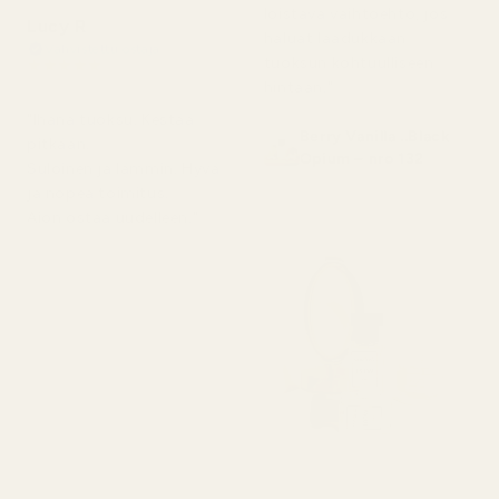
loistava vaihtoehto, jos
Lucy R
haluat laadukkaan
Vahvistettu ostaja
tuoksun kohtuulliseen
★
★
★
★
★
4 kuukautta sitten
hintaan."
"Ihana tuoksu. Kestää
Berry Vanilla ..Black
pitkään.
Opium – nro 132
Suloinen ja lämmin. Hyvä
ja nopea toimitus.
Aion ostaa uudelleen."