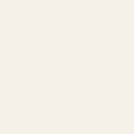
Michael R.
Vahvistettu ostaja
★
★
★
★
★
4 kuukautta sitten
"Tämä on juuri sellainen
tuoksu, joka saa sinut
tuntemaan olosi
huolitelluksi. Ei liian
Roxanne S
voimakas, vaan juuri
Vahvistettu ostaja
★
★
★
★
★
sopiva. 👌"
5 kuukautta sitten
"Tuote saapui kunnossa.
Hajuvesi ei ollut
rikkoutunut, se ei vuotanut
ja oli hyvässä kunnossa.