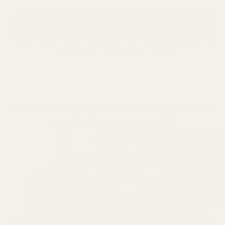
Selaa muita tuoksuja
Kestää yli 12 tuntia
yli 10 000 ihmisen rakastama
60 päivän tyytyväisyystakuu
Miksi EU:ssa valmistetut hajuvedet
tuntuvat erilaisilta?