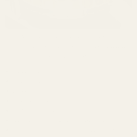
Valmistettu EU:n tuotantolaitoksissa
ainesosista ja koostumuksista, jotka täyttävät
IFRA:n vaatimukset.
Ftalaattivapaa
Parabeeniton
Vegaaninen
Ei testattu eläimillä
IFRA-sertifioitu
Laadittu EU-standardien mukaisesti
Ei tunnettuja hormonitoimintaa häiritseviä