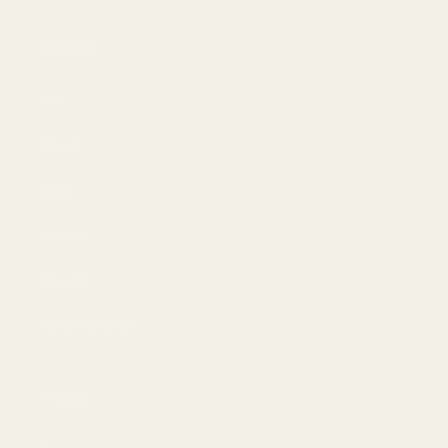
Meistä
Jos
Blogit
Osta
Miehet
Naiset
Paras tarjous
Tiedot