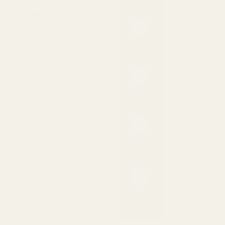
Täsmälleen sama tuoksu
kuin alkuperäisessä
Luotu samasta
tuoksuyhdistelmästä
Lähetetään 24 tunnin
kuluessa
Ei jonottamista kaupassa
Eläinkokeita käyttämätön
koostumus
Puhtaat ainesosat, iholle
turvallisia
60 päivän rahat-takaisin-
takuu
Rakasta sitä tai saat täyden
hyvityksen — ilman kysymyksiä