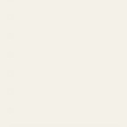
Valitse hajuvetesi
5
Valitse hajuvetesi
6
Valitse hajuvetesi
7
Valitse hajuvetesi
8
Valitse hajuvetesi
9
Valitse hajuvetesi
10