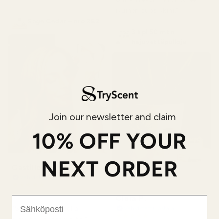
ikuinen suosikkini."
Sage Cedar – nro 283
3 kpl 50 ml:n
hajuvettäpulloja
Join our newsletter and claim
10% OFF YOUR
NEXT ORDER
Castillo B.
Vahvistettu ostaja
★
★
★
★
★
3 kuukautta sitten
Clara P.
Email
"Se tuoksuu todella
Vahvistettu ostaja
★
★
★
★
★