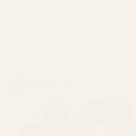
aineita
Valmistamme hajusteita tiukkojen
eurooppalaisten kosmetiikkastandardien
mukaisesti.
Liity yli 10 000
tyytyväisen asiakkaan
4,9/5, perustuu yli 10
000 arvosteluun
joukkoon