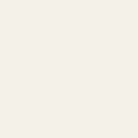
10 kpl 50 ml:n
hajuvettäpulloja
Valmistettu EU:ssa