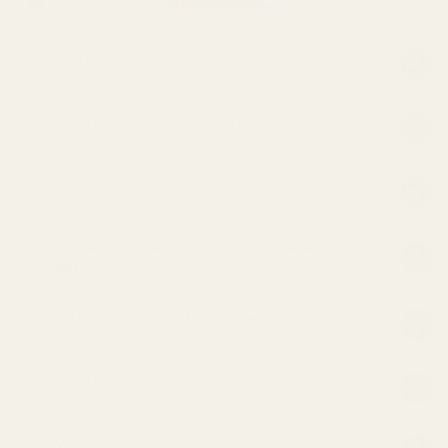
Tuotekuvaus
Miksi parfyyminne ovat niin edullisia?
Onko se aitoa hajuvettä?
Kevään hajuvedet on kehitetty kestämään
pitkään.
Mitä tarkoittaa 19–21 % hajusteöljyä?
Mistä hajusteet koostuvat? (Ainesosat)
Vastuuvapauslauseke