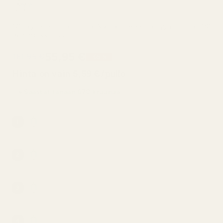
10 täysikokoista pulloa. Samat merkkiparfyymit ilman 90
%:n merkkilisää
55,95 €
161,95 €
-65 %
Hinta on vain 5,59 €/pullo
Säästät tänään 670 kruunua
Valitse hajuvetesi
1
Valitse hajuvetesi
2
Valitse hajuvetesi
3
Valitse hajuvetesi
4