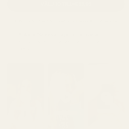
VÄLJ 10 TILL
€55,95
Toimitus
Suomeen
5 työpäivän kuluessa. Ei tullimaksuja.
Kokeile 60 päivän ajan ilman riskiä.
Alle 0,5 % ostajista käyttää rahat-takaisin-
takuutamme.