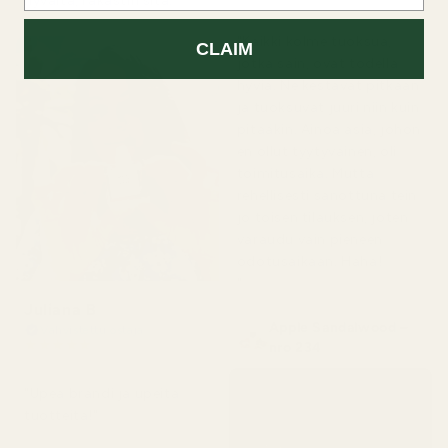
hyvältä, rakastin sitä."
2 päivää sitten
"Kaikki kolme tuoksua,
CLAIM
jotka sain, ovat todella
hyviä. Ne kestävät pitkään
ja tuoksuvat juuri niin kuin
pitääkin. Ainoa asia, johon
en ollut tyytyväinen, oli
toimitusaika. Mutta
rehellisesti sanottuna tein
jo toisen tilauksen, joten
varaudu vain pieneen
odotusaikaan. Haha!
"
Juliana B
Apple Sandalwood –
Vahvistettu ostaja
★
★
★
★
★
nro 234
4 kuukautta sitten
"Upea brändi ja upeita
tuotteita!"