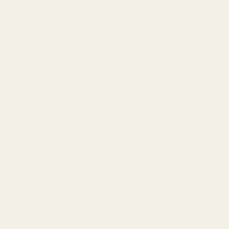
Tietosuojakäytäntö
Käyttöehdot
Återbetalning och returer
Toimitusehdot
Tekoälyn tausta
Sopimuksen irtisanominen täällä
Yhteystiedot
Käyttöyhtiö:
Lancer Properties LLC
Puhelin:
+18883736114