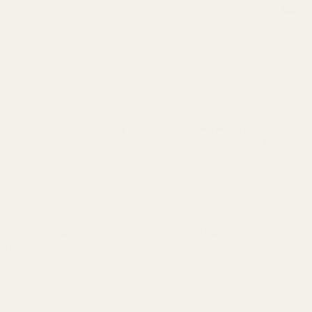
Valmistettu EU:ssa
Ranskalainen
Vegaaninen, eläinkokeeton ja
laatustandardi
valmistettu EU:ssa.
Valmistettu yhtä huolellisesti
yksityiskohtia kunnioittaen
kuin merkkituotteet.
Rahanpalautustakuu
Pitkäkestoinen
Hyväksymme palautukset 60
Kestää yli 12 tuntia (joidenkin
päivän kuluessa ja
mukaan jopa pidempään).
palautamme ostohinnan.