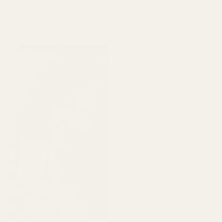
yhdistelmä on juuri oikea."
Vahvistettu ostaja
★
★
★
★
★
4 kuukautta sitten
Pineapple Smoke...
Aventus – nro 288
"Tuote saapui kunnossa.
Hajuvesi ei ollut
rikkoutunut, se ei vuotanut
ja oli hyvässä kunnossa.
Tuoksu on täydellinen eikä
haissut pahalle. Rakastan
sitä, korkeaa laatua."
★
★
★
★
★
Alina M
5 kuukautta sitten
"Olen tyytyväinen
TryScentiin. Tuoksu
muistuttaa hyvin paljon
alkuperäistä ja pysyy
hyvin. Pakkaus on tyylikäs
ja pullo näyttää hyvältä.
Kaiken kaikkiaan se on