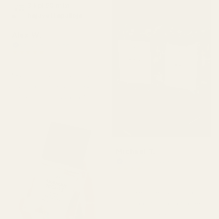
3 kpl 50 ml:n
hajuvettäpulloja
Alex W.
Vahvistettu ostaja
★
★
★
★
★
2 päivää sitten
"Yksi suosikkituoksistani.
Sain sen todella nopeasti.
Tuoksuu niin hyvältä."
Michael T.
Vahvistettu ostaja
★
★
★
★
★
2 päivää sitten
"En oikein tiennyt, mitä
odottaa, mutta tämä teki
minuun todella