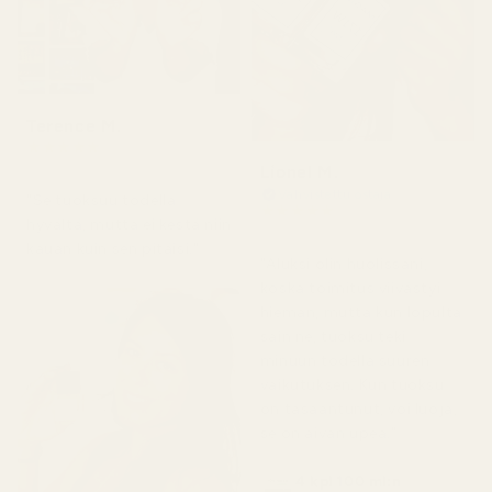
Terence M.
★
★
★
★
★
2 kuukautta sitten
Lionel M.
Vahvistettu ostaja
"Se tuoksuu todella
★
★
★
★
★
hyvältä, mutta ei kestä niin
7 päivää sitten
kauan kuin sen pitäisi."
"Aluksi olin huolissani,
koska toimitus viivästyi
hieman, mutta kun lopulta
sain ne, tuoksu teki
minuun todella suuren
vaikutuksen. Kun tuoksu
on tasaantunut, voi luoja,
se on aivan upea."
4 kpl 100 ml:n