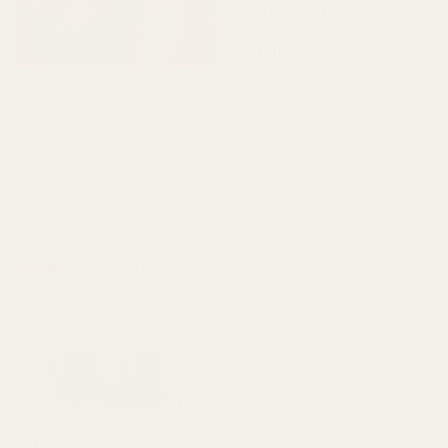
hajuvettä sisältäviä
pulloja
Kamila G.
Vahvistettu ostaja
★
★
★
★
★
Lidis A.
3 kuukautta sitten
Vahvistettu ostaja
★
★
★
★
★
"Hajuvedet tuoksuvat
2 kuukautta sitten
ihanan, tuoksu säilyy
todella pitkään, laatu on
"Se on täydellinen ja
loistava."
kaunis 🥰🥰🥰"
Saffron
Robinson D.
Amber...Rouge 540 –
★
★
★
★
★
nro 466
4 kuukautta sitten
"Tuoksuu täsmälleen
samalta kuin Luna Rossa
Carbon, mutta on paljon
halvempi. En voi uskoa,
kuinka samankaltainen se
on."