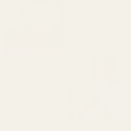
Tuoksu on täydellinen eikä
haissut pahalle. Rakastan
sitä, korkeaa laatua."
Cocoa Tonka ... Good
Girl – nro 461
Alvarez P.
Vahvistettu ostaja
★
★
★
★
★
4 kuukautta sitten
"Olen käyttänyt Creed
Aventusta jo useita
vuosia, mutta tämä on
lähin vastine, jonka olen
löytänyt, ja vieläpä murto-
osalla hinnasta.
Ananaksen ja vaniljan
Anne E.