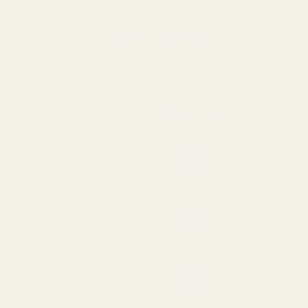
Me vs. alkuperäinen
Tuoksu on sama. Hinta on se ero.
Tuoksumme
Muotimerkit
Hajusteen pitoisuus
Enemmän öljyä = pidempi
säilyvyysaika
Pysyy iholla 8–12 tuntia
Kestää pidempään kuin
useimmat design-EDT-tuoksut
90 % halvempi kuin
merkkituotteen hinta
Laadusta tinkimättä