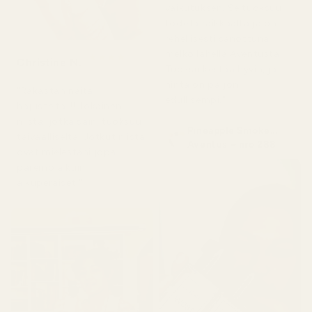
vaikutuksen. Se tuoksuu
todella raikkaalta ja on
rehellisesti sanottuna
melko lähellä Aventusta.
★
★
★
★
★
Christine N.
5 päivää sitten
Tuoksu kestää hyvin, ja
hinta on paljon
"Rakastan näitä
edullisempi."
hajusteita!!! Jokainen
niistä, jotka sain, tuoksuu
Pineapple Smoke...
taivaalliselta. Jotkut niistä
Aventus – nro 288
ovat mielestäni jopa
parempia kuin
alkuperäiset."