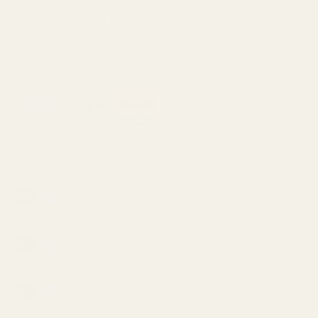
Valmistettu EU:ssa
6 pulloa à 50 ml. Samat merkkituoksut ilman 90 %:n
merkkituotteiden hinnankorotuksia
35,95 €
96,95 €
-62 %
Hinta on vain 5,99 €/pullo
Säästät tänään 670 kruunua
Valitse hajuvetesi
1
Valitse hajuvetesi
2
Valitse hajuvetesi
3