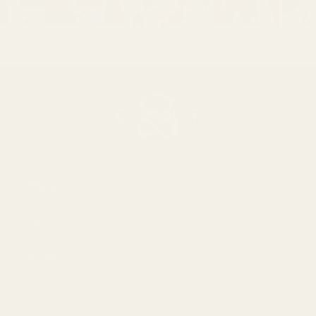
Meistä
Jos
Blogit
Osta