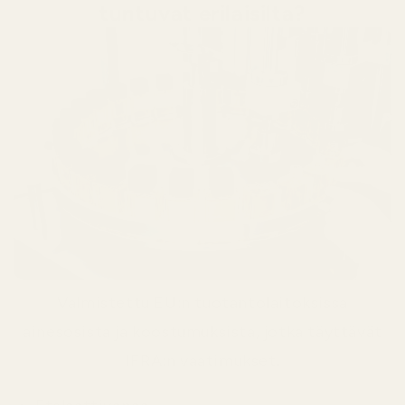
tuntuvat erilaisilta?
Valmistettu EU:n tuotantolaitoksissa
ainesosista ja koostumuksista, jotka täyttävät
IFRA:n vaatimukset.