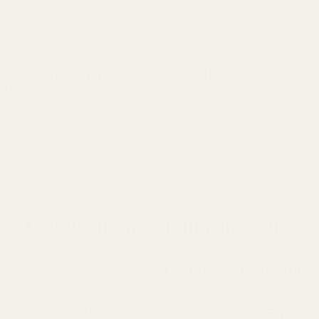
yksityiskohtia kunnioittaen
kuin merkkituotteet.
Rahanpalautustakuu
Pitkäkestoinen
Hyväksymme palautukset 60
Kestää yli 12 tuntia (joidenkin
päivän kuluessa ja
mukaan jopa pidempään).
palautamme ostohinnan.
Me vs. alkuperäinen
Tuoksu on sama. Hinta on se ero.
Tuoksumme
Muotimerkit
Hajusteen pitoisuus