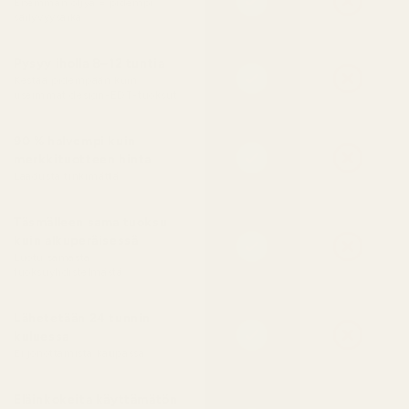
Enemmän öljyä = pidempi
säilyvyysaika
Pysyy iholla 8–12 tuntia
Kestää pidempään kuin
useimmat design-EDT-tuoksut
90 % halvempi kuin
merkkituotteen hinta
Laadusta tinkimättä
Täsmälleen sama tuoksu
kuin alkuperäisessä
Luotu samasta
tuoksuyhdistelmästä
Lähetetään 24 tunnin
kuluessa
Ei jonottamista kaupassa
Eläinkokeita käyttämätön