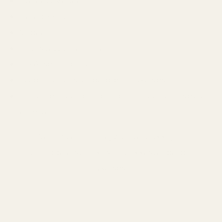
Ftalaattivapaa
Parabeeniton
Vegaaninen
Ei testattu eläimillä
IFRA-sertifioitu
Laadittu EU-standardien mukaisesti
Ei tunnettuja hormonitoimintaa häiritseviä
aineita
Valmistamme hajusteita tiukkojen
eurooppalaisten kosmetiikkastandardien
mukaisesti.