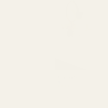
Amanda G
Vahvistettu ostaja
★
★
★
★
★
5 kuukautta sitten
"Heidän tuotteensa ovat
laadukkaita ja hinnaltaan