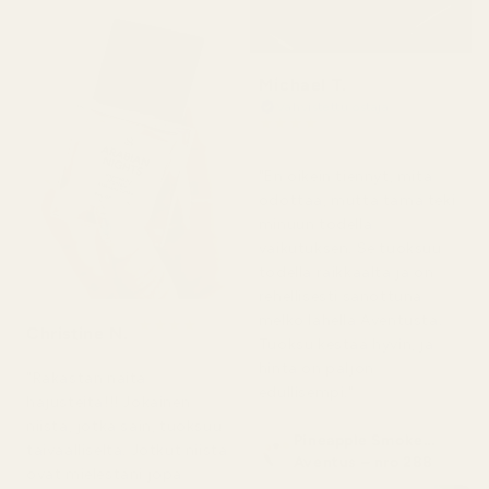
Michael T.
Vahvistettu ostaja
★
★
★
★
★
2 päivää sitten
"En oikein tiennyt, mitä
odottaa, mutta tämä teki
minuun todella
vaikutuksen. Se tuoksuu
todella raikkaalta ja on
rehellisesti sanottuna
melko lähellä Aventusta.
★
★
★
★
★
Christine N.
5 päivää sitten
Tuoksu kestää hyvin, ja
hinta on paljon
"Rakastan näitä
edullisempi."
hajusteita!!! Jokainen
niistä, jotka sain, tuoksuu
Pineapple Smoke...
taivaalliselta. Jotkut niistä
Aventus – nro 288
ovat mielestäni jopa