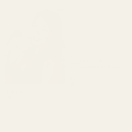
"Aluksi olin huolissani,
koska toimitus viivästyi
hieman, mutta kun lopulta
sain ne, tuoksu teki
minuun todella suuren
vaikutuksen. Kun tuoksu
on tasaantunut, voi luoja,
se on aivan upea."
4 kpl 100 ml:n
hajuvettä sisältäviä
pulloja
Kamila G.
Vahvistettu ostaja
★
★
★
★
★
Lidis A.
3 kuukautta sitten
Vahvistettu ostaja
★
★
★
★
★
"Hajuvedet tuoksuvat
2 kuukautta sitten
ihanan, tuoksu säilyy
todella pitkään, laatu on
"Se on täydellinen ja
loistava."
kaunis 🥰🥰🥰"