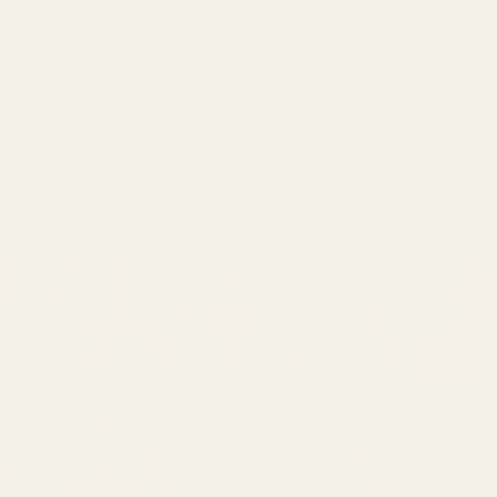
erittäin edullisia."
NÄYTÄ LISÄÄ ARVOSTELUJA