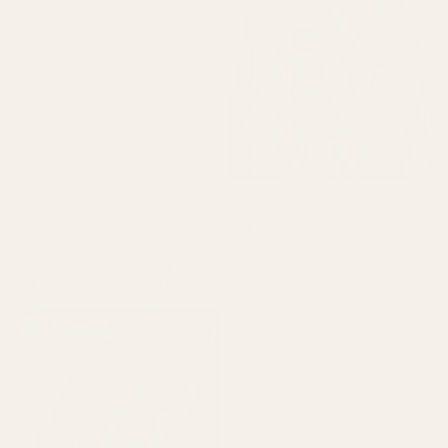
Vahvistettu ostaja
★
★
★
★
★
4 kuukautta sitten
"Olen käyttänyt Creed
Aventusta jo useita
vuosia, mutta tämä on
lähin vastine, jonka olen
löytänyt, ja vieläpä murto-
osalla hinnasta.
Ananaksen ja vaniljan
Anne E.
yhdistelmä on juuri oikea."
Vahvistettu ostaja
★
★
★
★
★
4 kuukautta sitten
Pineapple Smoke...
Aventus – nro 288
"Tuote saapui kunnossa.
Hajuvesi ei ollut
rikkoutunut, se ei vuotanut
ja oli hyvässä kunnossa.
Tuoksu on täydellinen eikä
haissut pahalle. Rakastan
sitä, korkeaa laatua."