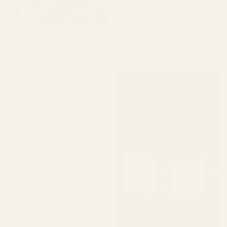
varaudu vain pieneen
odotusaikaan. Haha!
"
Juliana B
Apple Sandalwood –
Vahvistettu ostaja
★
★
★
★
★
nro 234
4 kuukautta sitten
"Upea brändi ja upeita
tuotteita!"
3 kpl 50 ml:n
hajuvettäpulloja
Alex W.
Vahvistettu ostaja
★
★
★
★
★
2 päivää sitten
"Yksi suosikkituoksistani.
Sain sen todella nopeasti.
Tuoksuu niin hyvältä."