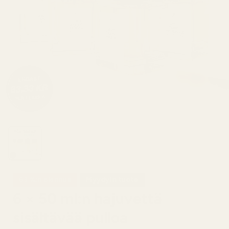
63 %:n alennus
Myydyin tuote
6 × 50 ml:n hajuvettä
sisältävää pulloa