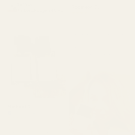
Saffron
Robinson D.
Amber...Rouge 540 –
★
★
★
★
★
nro 466
4 kuukautta sitten
"Tuoksuu täsmälleen
samalta kuin Luna Rossa
Carbon, mutta on paljon
halvempi. En voi uskoa,
kuinka samankaltainen se
on."
Michael R.
Vahvistettu ostaja
★
★
★
★
★
4 kuukautta sitten
"Tämä on juuri sellainen