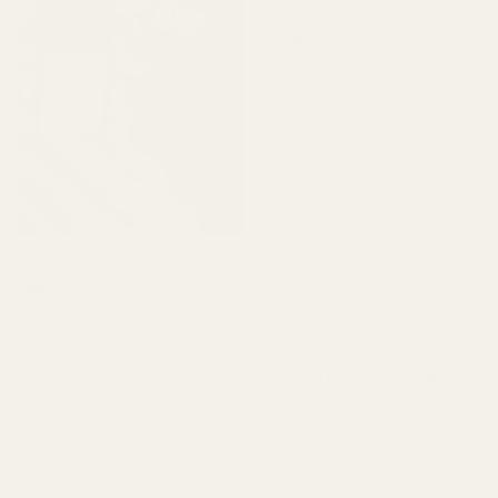
★
★
★
★
★
Alina M
5 kuukautta sitten
"Olen tyytyväinen
TryScentiin. Tuoksu
muistuttaa hyvin paljon
alkuperäistä ja pysyy
hyvin. Pakkaus on tyylikäs
ja pullo näyttää hyvältä.
Kaiken kaikkiaan se on
loistava vaihtoehto, jos
Lucy R
haluat laadukkaan
Vahvistettu ostaja
tuoksun kohtuulliseen
★
★
★
★
★
4 kuukautta sitten
hintaan."
"Ihana tuoksu. Kestää
Berry Vanilla ..Black
pitkään.
Opium – nro 132
Suloinen ja lämmin. Hyvä
ja nopea toimitus.
Aion ostaa uudelleen."