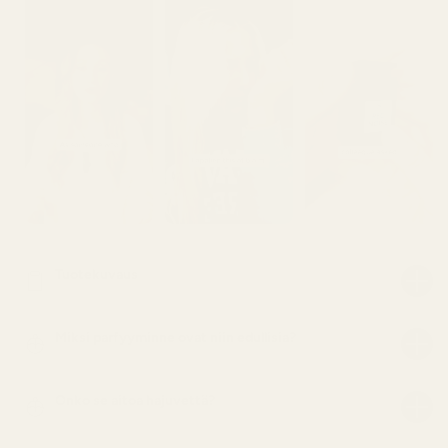
Tuotekuvaus
Miksi parfyyminne ovat niin edullisia?
Onko se aitoa hajuvettä?