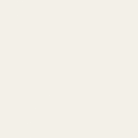
Miehet
Naiset
Paras tarjous
Tiedot
Tietosuojakäytäntö
Käyttöehdot
Hyvitykset ja palautukset
Toimitusehdot
Tekoälyn tausta
Sopimuksen irtisanominen täällä