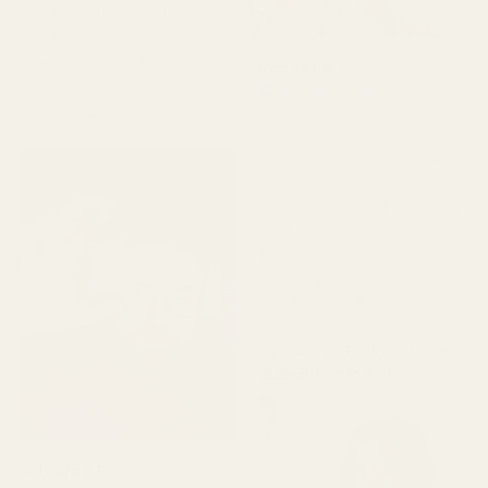
tuoksu, joka saa sinut
tuntemaan olosi
huolitelluksi. Ei liian
Roxanne S
voimakas, vaan juuri
Vahvistettu ostaja
★
★
★
★
★
sopiva. 👌"
5 kuukautta sitten
"Tuote saapui kunnossa.
Hajuvesi ei ollut
rikkoutunut, se ei vuotanut
ja oli hyvässä kunnossa.
Tuoksu on täydellinen eikä
haissut pahalle. Rakastan
sitä, korkeaa laatua."
Cocoa Tonka ... Good
Girl – nro 461
Alvarez P.