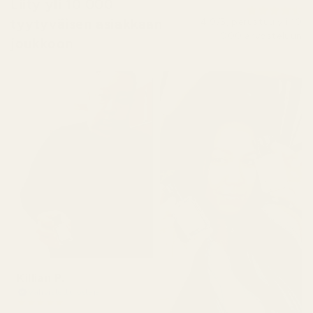
Liity yli 10 000
tyytyväisen asiakkaan
4,9/5, perustuu yli 10
000 arvosteluun
joukkoon
Killian P.
Vahvistettu ostaja
★
★
★
★
★