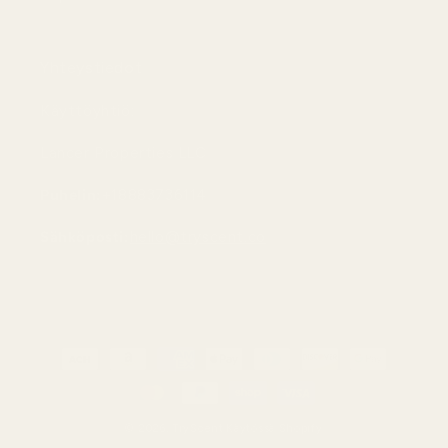
Yhteystiedot
Käyttöyhtiö:
Lancer Properties LLC
Puhelin:
+18883736114
Sähköposti:
hello@tryscent.co
Maksutavat
© 2026,
TryScent
Käytössä Shopify