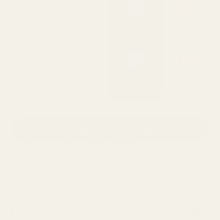
koostumus
Puhtaat ainesosat, iholle
turvallisia
60 päivän rahat-takaisin-
takuu
Rakasta sitä tai saat täyden
hyvityksen — ilman kysymyksiä
Selaa muita tuoksuja
Kestää yli 12 tuntia
yli 10 000 ihmisen rakastama
60 päivän tyytyväisyystakuu
Miksi EU:ssa valmistetut hajuvedet