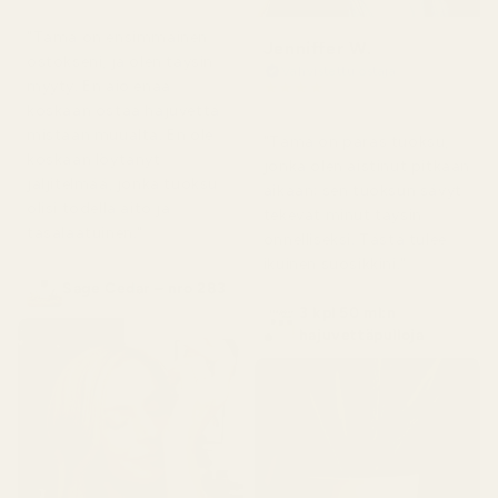
1 päivä sitten
"Tämä on ensimmäinen
Jenniffer W.
ostokseni, ja olen täysin
Vahvistettu ostaja
myyty. En aio enää
★
★
★
★
★
2 päivää sitten
koskaan ostaa hajuvettä
mistään muualta. En ole
"Tämä on paras tuoksu,
koskaan löytänyt
jonka olen aistinut pitkään
jäljitelmää, jonka tuoksu
aikaan; sen tuoksun sävyt
olisi todella aito ja
tekevät minut täysin
tasalaatuinen."
onnelliseksi. Tästä tulee
ikuinen suosikkini."
Sage Cedar – nro 283
3 kpl 50 ml:n
hajuvettäpulloja