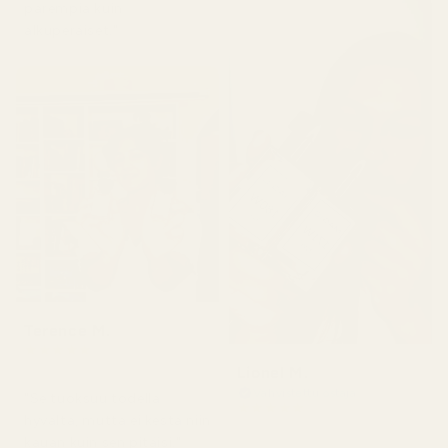
parempia kuin
alkuperäiset."
Terence M.
★
★
★
★
★
2 kuukautta sitten
Lionel M.
Vahvistettu ostaja
"Se tuoksuu todella
★
★
★
★
★
hyvältä, mutta ei kestä niin
7 päivää sitten
kauan kuin sen pitäisi."