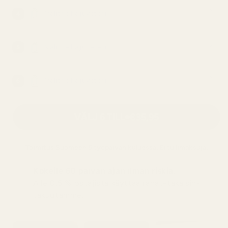
Valitse hajuvetesi
4
Valitse hajuvetesi
5
Valitse hajuvetesi
6
VÄLJ 6 TILL
€35,95
Toimitus
Suomeen
5 työpäivän kuluessa. Ei tullimaksuja.
Kokeile 60 päivän ajan ilman riskiä.
Alle 0,5 % ostajista käyttää rahat-takaisin-
takuutamme.