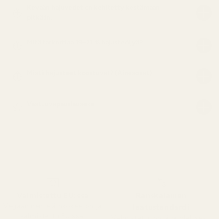
Kevään hajuvedet on kehitetty kestämään
pitkään.
Mitä tarkoittaa 19–21 % hajusteöljyä?
Mistä hajusteet koostuvat? (Ainesosat)
Vastuuvapauslauseke
Valmistettu EU:ssa
Ranskalainen
Vegaaninen, eläinkokeeton ja
laatustandardi
valmistettu EU:ssa.
Valmistettu yhtä huolellisesti