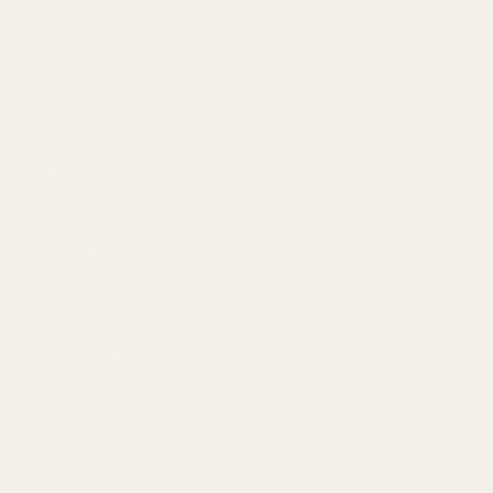
Osta
Miehet
Naiset
Paras tarjous
Tiedot
Tietosuojakäytäntö
Käyttöehdot
Hyvitykset ja palautukset
Toimitusehdot