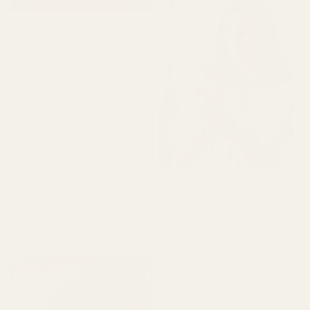
Alvarez P.
Vahvistettu ostaja
★
★
★
★
★
4 kuukautta sitten
"Olen käyttänyt Creed
Aventusta jo useita
vuosia, mutta tämä on
lähin vastine, jonka olen
löytänyt, ja vieläpä murto-
osalla hinnasta.
Ananaksen ja vaniljan
Anne E.
yhdistelmä on juuri oikea."
Vahvistettu ostaja
★
★
★
★
★
4 kuukautta sitten
Pineapple Smoke...
Aventus – nro 288
"Tuote saapui kunnossa.
Hajuvesi ei ollut
rikkoutunut, se ei vuotanut
ja oli hyvässä kunnossa.
Tuoksu on täydellinen eikä