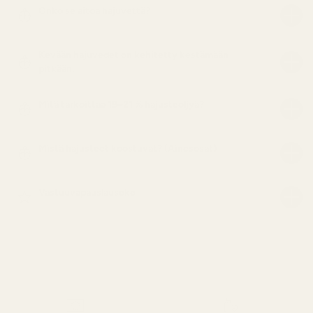
Onko se aitoa hajuvettä?
Kevään hajuvedet on kehitetty kestämään
pitkään.
Mitä tarkoittaa 19–21 % hajusteöljyä?
Mistä hajusteet koostuvat? (Ainesosat)
Vastuuvapauslauseke