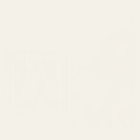
niistä, jotka sain, tuoksuu
Pineapple Smoke...
taivaalliselta. Jotkut niistä
Aventus – nro 288
ovat mielestäni jopa
parempia kuin
alkuperäiset."
Terence M.
★
★
★
★
★
2 kuukautta sitten
Lionel M.