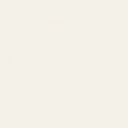
8 täysikokoista pulloa. Samat merkkiparfyymit ilman 90
%:a merkkilisästä
45,95 €
128,95 €
-64 %
Hinta on vain 5,74 €/pullo
Säästät tänään 670 kruunua
Valitse hajuvetesi
1
Valitse hajuvetesi
2
Valitse hajuvetesi
3
Valitse hajuvetesi
4