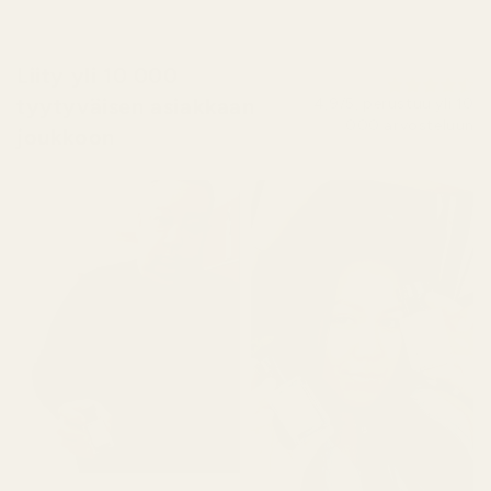
Liity yli 10 000
tyytyväisen asiakkaan
4,9/5, perustuu yli 10
000 arvosteluun
joukkoon