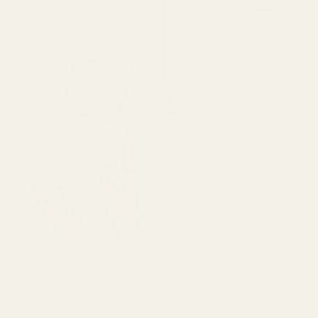
Sain sen todella nopeasti.
Tuoksuu niin hyvältä."
Michael T.
Vahvistettu ostaja
★
★
★
★
★
2 päivää sitten
"En oikein tiennyt, mitä
odottaa, mutta tämä teki
minuun todella
vaikutuksen. Se tuoksuu
todella raikkaalta ja on
rehellisesti sanottuna
melko lähellä Aventusta.
★
★
★
★
★
Christine N.
5 päivää sitten
Tuoksu kestää hyvin, ja
hinta on paljon
"Rakastan näitä
edullisempi."
hajusteita!!! Jokainen