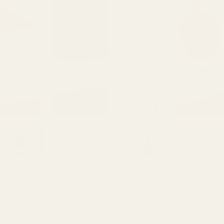
8 kpl 50 ml:n hajuvettäpulloja
Valmistettu EU:ssa