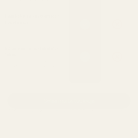
Ei jonottamista kaupassa
Eläinkokeita käyttämätön
koostumus
Puhtaat ainesosat, iholle
turvallisia
60 päivän rahat-takaisin-
takuu
Rakasta sitä tai saat täyden
hyvityksen — ilman kysymyksiä
Selaa muita tuoksuja
Kestää yli 12 tuntia
yli 10 000 ihmisen rakastama
60 päivän tyytyväisyystakuu