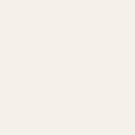
Tuotekuvaus
Miksi parfyyminne ovat niin edullisia?