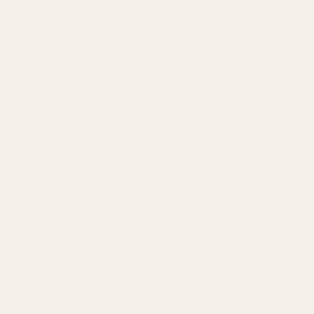
Valitse hajuvetesi
5
Valitse hajuvetesi
6
Valitse hajuvetesi
7
Valitse hajuvetesi
8
VÄLJ 8 TILL
€45,95
Toimitus
Suomeen
5 työpäivän kuluessa. Ei tullimaksuja.
Kokeile 60 päivän ajan ilman riskiä.
Alle 0,5 % ostajista käyttää rahat-takaisin-
takuutamme.