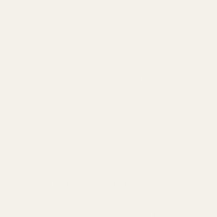
Valmistettu EU:ssa
Ranskalainen
Vegaaninen, eläinkokeeton ja
laatustandardi
valmistettu EU:ssa.
Valmistettu yhtä huolellisesti
yksityiskohtia kunnioittaen
kuin merkkituotteet.
Rahanpalautustakuu
Pitkäkestoinen
Hyväksymme palautukset 60
Kestää yli 12 tuntia (joidenkin
päivän kuluessa ja
mukaan jopa pidempään).
palautamme ostohinnan.
Me vs. alkuperäinen
Tuoksu on sama. Hinta on se ero.
Tuoksumme
Muotimerkit