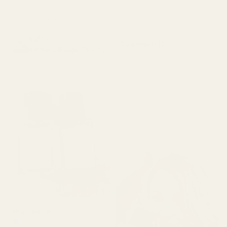
todella pitkään, laatu on
"Se on täydellinen ja
loistava."
kaunis 🥰🥰🥰"
Saffron
Robinson D.
Amber...Rouge 540 –
★
★
★
★
★
nro 466
4 kuukautta sitten
"Tuoksuu täsmälleen
samalta kuin Luna Rossa
Carbon, mutta on paljon
halvempi. En voi uskoa,
kuinka samankaltainen se
on."
Michael R.
Vahvistettu ostaja