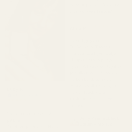
haissut pahalle. Rakastan
sitä, korkeaa laatua."
★
★
★
★
★
Alina M
5 kuukautta sitten
"Olen tyytyväinen
TryScentiin. Tuoksu
muistuttaa hyvin paljon
alkuperäistä ja pysyy
hyvin. Pakkaus on tyylikäs
ja pullo näyttää hyvältä.
Kaiken kaikkiaan se on
loistava vaihtoehto, jos
Lucy R
haluat laadukkaan
Vahvistettu ostaja
tuoksun kohtuulliseen
★
★
★
★
★
4 kuukautta sitten
hintaan."
"Ihana tuoksu. Kestää
Berry Vanilla ..Black
pitkään.
Opium – nro 132
Suloinen ja lämmin. Hyvä