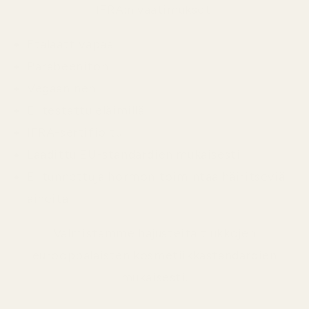
IFRA:n vaatimukset.
Ftalaattivapaa
Parabeeniton
Vegaaninen
Ei testattu eläimillä
IFRA-sertifioitu
Laadittu EU-standardien mukaisesti
Ei tunnettuja hormonitoimintaa häiritseviä
aineita
Valmistamme hajusteita tiukkojen
eurooppalaisten kosmetiikkastandardien
mukaisesti.