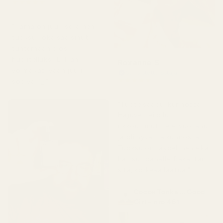
★
★
★
★
★
4 kuukautta sitten
"Tämä on juuri sellainen
tuoksu, joka saa sinut
tuntemaan olosi
huolitelluksi. Ei liian
Roxanne S
voimakas, vaan juuri
Vahvistettu ostaja
★
★
★
★
★
sopiva. 👌"
5 kuukautta sitten
"Tuote saapui kunnossa.
Hajuvesi ei ollut
rikkoutunut, se ei vuotanut
ja oli hyvässä kunnossa.
Tuoksu on täydellinen eikä
haissut pahalle. Rakastan
sitä, korkeaa laatua."
Cocoa Tonka ... Good
Girl – nro 461