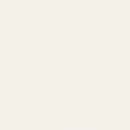
Tekoälyn tausta
Frånträd avtal här
Yhteystiedot
Käyttöyhtiö:
Lancer Properties LLC
Puhelin:
+18883736114
Sähköposti:
hello@tryscent.co
Maksutavat