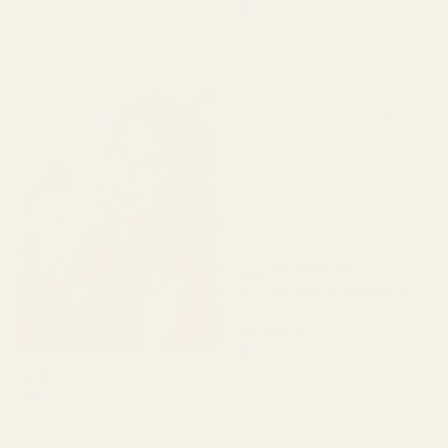
Vahvistettu ostaja
"Se tuoksuu todella
★
★
★
★
★
hyvältä, mutta ei kestä niin
7 päivää sitten
kauan kuin sen pitäisi."
"Aluksi olin huolissani,
koska toimitus viivästyi
hieman, mutta kun lopulta
sain ne, tuoksu teki
minuun todella suuren
vaikutuksen. Kun tuoksu
on tasaantunut, voi luoja,
se on aivan upea."
4 kpl 100 ml:n
hajuvettä sisältäviä
pulloja
Kamila G.
Vahvistettu ostaja
★
★
★
★
★
Lidis A.
3 kuukautta sitten
Vahvistettu ostaja
★
★
★
★
★
"Hajuvedet tuoksuvat
2 kuukautta sitten
ihanan, tuoksu säilyy