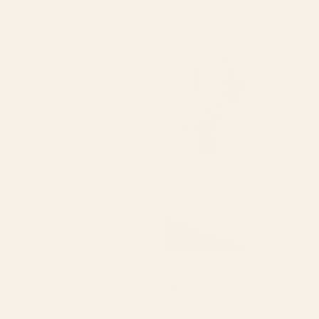
ja nopea toimitus.
Aion ostaa uudelleen."
Amanda G
Vahvistettu ostaja
★
★
★
★
★
5 kuukautta sitten