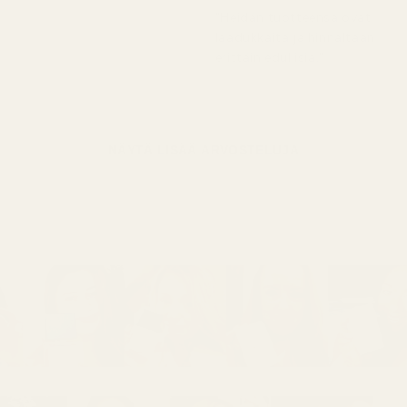
"Heidän tuotteensa ovat
laadukkaita ja hinnaltaan
erittäin edullisia."
NÄYTÄ LISÄÄ ARVOSTELUJA