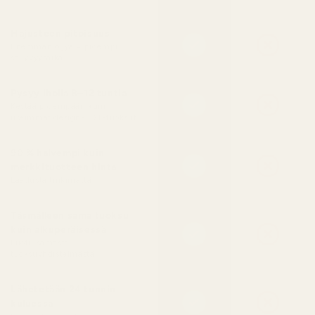
Hajusteen pitoisuus
Enemmän öljyä = pidempi
säilyvyysaika
Pysyy iholla 8–12 tuntia
Kestää pidempään kuin
useimmat design-EDT-tuoksut
90 % halvempi kuin
merkkituotteen hinta
Laadusta tinkimättä
Täsmälleen sama tuoksu
kuin alkuperäisessä
Luotu samasta
tuoksuyhdistelmästä
Lähetetään 24 tunnin
kuluessa