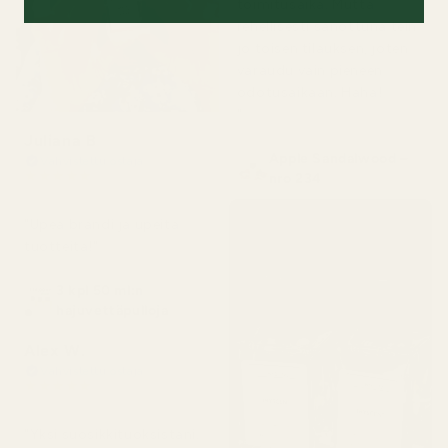
toimitusaika. Mutta
rehellisesti sanottuna tein
jo toisen tilauksen, joten
varaudu vain pieneen
odotusaikaan. Haha!
"
Juliana B
Apple Sandalwood –
Vahvistettu ostaja
★
★
★
★
★
nro 234
4 kuukautta sitten
"Upea brändi ja upeita
tuotteita!"
3 kpl 50 ml:n
hajuvettäpulloja
Alex W.
Vahvistettu ostaja
★
★
★
★
★
2 päivää sitten
"Yksi suosikkituoksistani.