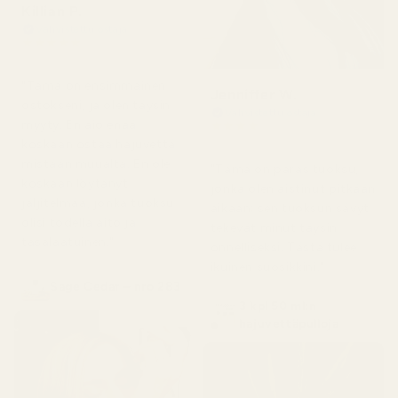
Killian P.
Vahvistettu ostaja
★
★
★
★
★
1 päivä sitten
"Tämä on ensimmäinen
Jenniffer W.
ostokseni, ja olen täysin
Vahvistettu ostaja
myyty. En aio enää
★
★
★
★
★
2 päivää sitten
koskaan ostaa hajuvettä
mistään muualta. En ole
"Tämä on paras tuoksu,
koskaan löytänyt
jonka olen aistinut pitkään
jäljitelmää, jonka tuoksu
aikaan; sen tuoksun sävyt
olisi todella aito ja
tekevät minut täysin
tasalaatuinen."
onnelliseksi. Tästä tulee
ikuinen suosikkini."
Sage Cedar – nro 283
3 kpl 50 ml:n
hajuvettäpulloja