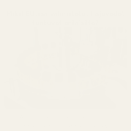
Miksi EU:ssa valmistetut hajuvedet
tuntuvat erilaisilta?
Valmistettu EU:n tuotantolaitoksissa
ainesosista ja koostumuksista, jotka täyttävät