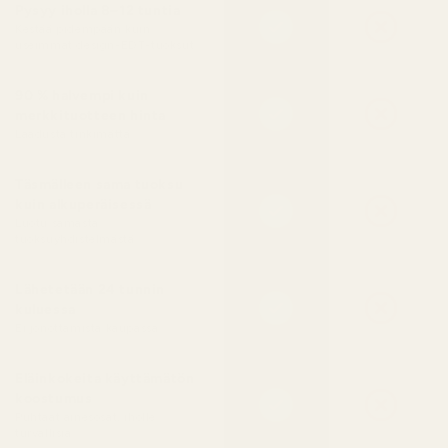
Pysyy iholla 8–12 tuntia
Kestää pidempään kuin
useimmat design-EDT-tuoksut
90 % halvempi kuin
merkkituotteen hinta
Laadusta tinkimättä
Täsmälleen sama tuoksu
kuin alkuperäisessä
Luotu samasta
tuoksuyhdistelmästä
Lähetetään 24 tunnin
kuluessa
Ei jonottamista kaupassa
Eläinkokeita käyttämätön
koostumus
Puhtaat ainesosat, iholle
turvallisia