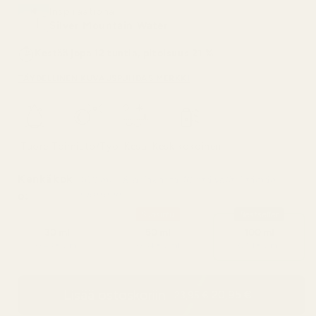
Inspiraationa:
Silver Mountain Water
Kestää jopa 12 tuntia, pitoisuus 21 %
TÄYDELLINEN KUVAUS
PUHDAS MERKKI
Tuore
Toimisto/Työ
Kesä
Keskikokoinen
Kenkäkok
100 ml – 8 asiakasta 10:stä valitsi tämän
tuotteen
o:
Suosittu
Bestseller
30 ml
50 ml
100 ml
0,43 € / ml
0,34 € / ml
0,21 € / ml
Lisää ostoskoriin
20,95 €
23,95 €