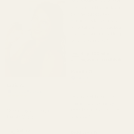
koska toimitus viivästyi
hieman, mutta kun lopulta
sain ne, tuoksu teki
minuun todella suuren
vaikutuksen. Kun tuoksu
on tasaantunut, voi luoja,
se on aivan upea."
4 kpl 100 ml:n
hajuvettä sisältäviä
pulloja
Kamila G.
Vahvistettu ostaja
★
★
★
★
★
Lidis A.
3 kuukautta sitten
Vahvistettu ostaja
★
★
★
★
★
"Hajuvedet tuoksuvat
2 kuukautta sitten
ihanan, tuoksu säilyy
todella pitkään, laatu on
"Se on täydellinen ja
loistava."
kaunis 🥰🥰🥰"
Saffron
Robinson D.