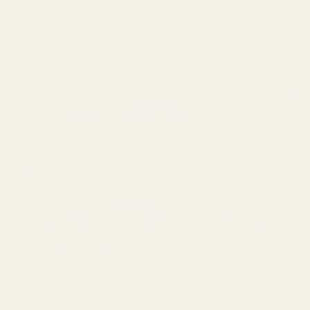
Toimitus
Suomeen
5 työpäivän kuluessa.
SÄÄSTÄ 48 %
Paras tarjouksemme: koosta
oma paketti!
Vain
8,32 €
pulloa kohti
Kokeile 60 päivän ajan ilman riskiä.
Alle 0,5 % ostajista käyttää rahat-takaisin-
takuutamme.
Näin se tuoksuu