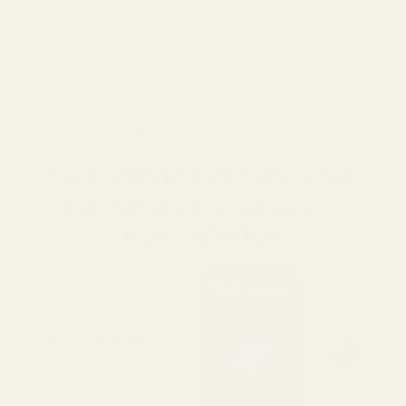
jossa kermaiset puun nuotit kohtaavat
puhtaan aistillisuuden ja hienovaraisen
sitrushedelmien raikkauden.
Me vs. alkuperäinen
Voit vertailla tuoksuja. Sinun
kannattaisi vertailla myös
matematiikkaa.
Tuoksumme
Muotimerkit
Hajusteen pitoisuus
Enemmän öljyä = pidempi
säilyvyysaika