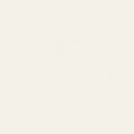
Raikas
Tuoksuu kuin... Silver
Mountain Water – nro 773
4,9/5 yli 10 000 arvostelun perusteella