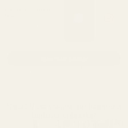
60 päivän rahat-takaisin-
takuu
Rakasta sitä tai saat täyden
hyvityksen — ilman kysymyksiä
Selaa muita tuoksuja
Kestää yli 12 tuntia
yli 10 000 ihmisen rakastama
60 päivän tyytyväisyystakuu
Miksi EU:ssa valmistetut hajuvedet
tuntuvat erilaisilta?