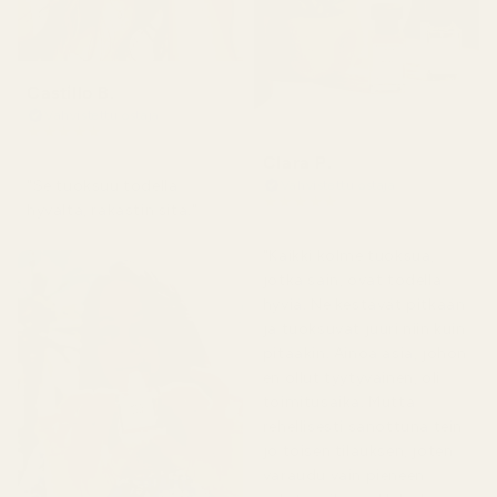
Castillo B.
Vahvistettu ostaja
★
★
★
★
★
3 kuukautta sitten
Clara P.
"Se tuoksuu todella
Vahvistettu ostaja
★
★
★
★
★
hyvältä, rakastin sitä."
2 päivää sitten
"Kaikki kolme tuoksua,
jotka sain, ovat todella
hyviä. Ne kestävät pitkään
ja tuoksuvat juuri niin kuin
pitääkin. Ainoa asia, johon
en ollut tyytyväinen, oli
toimitusaika. Mutta
rehellisesti sanottuna tein
jo toisen tilauksen, joten
varaudu vain pieneen