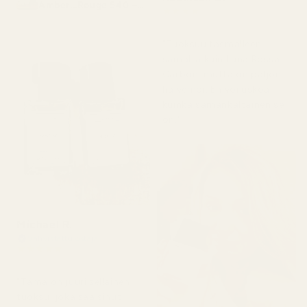
Amber...Rouge 540 –
★
★
★
★
★
nro 466
4 kuukautta sitten
"Tuoksuu täsmälleen
samalta kuin Luna Rossa
Carbon, mutta on paljon
halvempi. En voi uskoa,
kuinka samankaltainen se
on."
Michael R.
Vahvistettu ostaja
★
★
★
★
★
4 kuukautta sitten
"Tämä on juuri sellainen
tuoksu, joka saa sinut