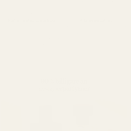
designmerkeissä.
Rahanpalautustakuu
Pitkäkestoinen
Hyväksymme tuotteiden
Kestää yli 12 tuntia (joidenkin
palautukset 60 päivän
mukaan jopa pidempään).
kuluessa, jolloin maksamme
ostohinnan takaisin.