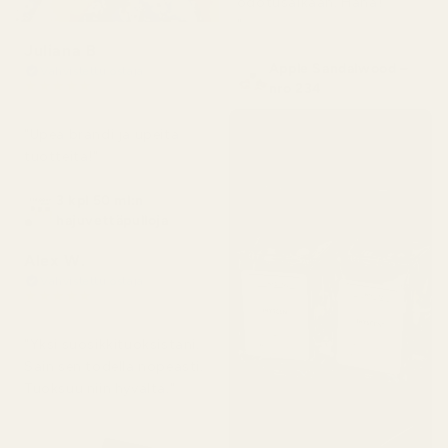
odotusaikaan. Haha!
"
Juliana B
Apple Sandalwood –
Vahvistettu ostaja
★
★
★
★
★
nro 234
4 kuukautta sitten
"Upea brändi ja upeita
tuotteita!"
3 kpl 50 ml:n
hajuvettäpulloja
Alex W.
Vahvistettu ostaja
★
★
★
★
★
2 päivää sitten
"Yksi suosikkituoksistani.
Sain sen todella nopeasti.
Tuoksuu niin hyvältä."