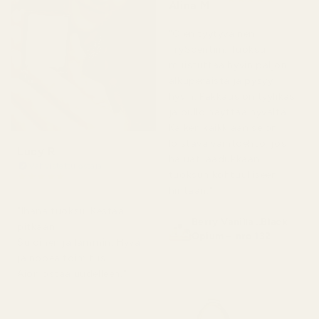
Alina M
5 kuukautta sitten
"Olen tyytyväinen
TryScentiin. Tuoksu
muistuttaa hyvin paljon
alkuperäistä ja pysyy
hyvin. Pakkaus on tyylikäs
ja pullo näyttää hyvältä.
Kaiken kaikkiaan se on
loistava vaihtoehto, jos
Lucy R
haluat laadukkaan
Vahvistettu ostaja
tuoksun kohtuulliseen
★
★
★
★
★
4 kuukautta sitten
hintaan."
"Ihana tuoksu. Kestää
Berry Vanilla ..Black
pitkään.
Opium – nro 132
Suloinen ja lämmin. Hyvä
ja nopea toimitus.
Aion ostaa uudelleen."