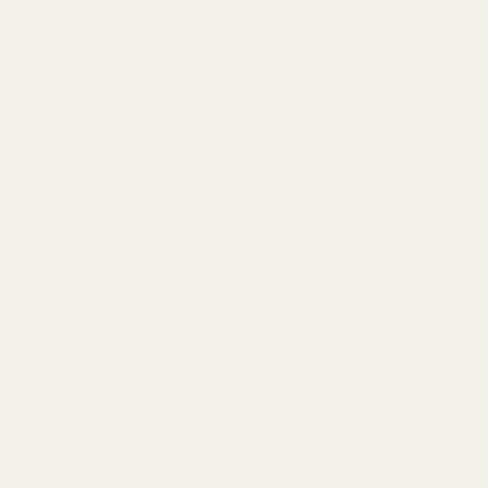
Michael T.
Vahvistettu ostaja
★
★
★
★
★
2 päivää sitten
"En oikein tiennyt, mitä
odottaa, mutta tämä teki
minuun todella
vaikutuksen. Se tuoksuu
todella raikkaalta ja on
rehellisesti sanottuna
melko lähellä Aventusta.
★
★
★
★
★
Christine N.
5 päivää sitten
Tuoksu kestää hyvin, ja
hinta on paljon
"Rakastan näitä
edullisempi."
hajusteita!!! Jokainen
niistä, jotka sain, tuoksuu
Pineapple Smoke...
taivaalliselta. Jotkut niistä
Aventus – nro 288
ovat mielestäni jopa
parempia kuin