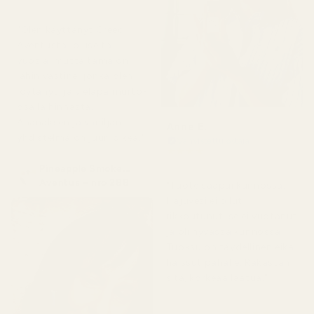
4 kuukautta sitten
"Olen käyttänyt Creed
Aventusta jo useita
vuosia, mutta tämä on
lähin vastine, jonka olen
löytänyt, ja vieläpä murto-
osalla hinnasta.
Ananaksen ja vaniljan
Anne E.
yhdistelmä on juuri oikea."
Vahvistettu ostaja
★
★
★
★
★
4 kuukautta sitten
Pineapple Smoke...
Aventus – nro 288
"Tuote saapui kunnossa.
Hajuvesi ei ollut
rikkoutunut, se ei vuotanut
ja oli hyvässä kunnossa.
Tuoksu on täydellinen eikä
haissut pahalle. Rakastan
sitä, korkeaa laatua."
★
★
★
★
★