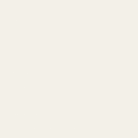
Naiset
Paras tarjous
Tiedot
Tietosuojakäytäntö
Käyttöehdot
Hyvitykset ja palautukset
Toimitusehdot
Tekoälyn tausta
Sopimuksen irtisanominen täällä