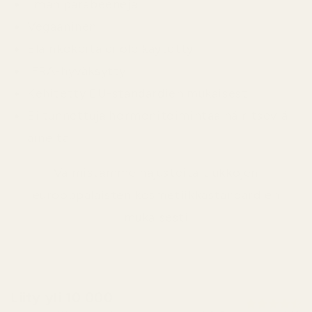
Ilman parabeeneja
Vegaaninen
Eläinkokeita ei ole käytetty
IFRA-hyväksytty
Kehitetty EU-standardien mukaisesti
Ei tunnettuja hormonitoimintaa häiritseviä
aineita
Valmistamme hajusteita tiukkojen
eurooppalaisten kosmetiikkastandardien
mukaisesti
Liity yli 10 000