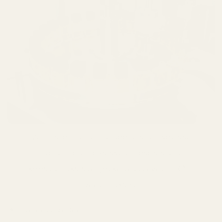
Valmistettu EU:n alueella sijaitsevissa
tuotantolaitoksissa ainesosista ja
koostumuksista, jotka täyttävät IFRA:n
vaatimukset.
Ftalaattivapaa