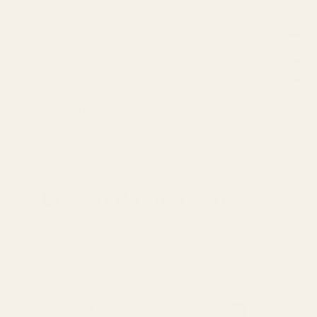
Onko se hajustettua vettä?
Mitä tarkoittaa 19–21 %:n hajuvettä?
VERTAILUMAINONNAN
VASTUUVAPAUSLAUSEKE
Ehkä pidät myös näistä
Näytä kaikki