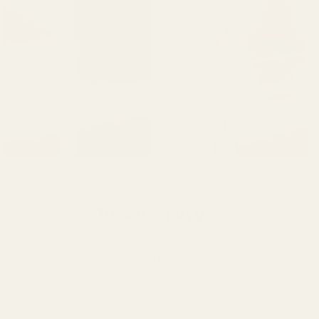
Tuoksuanalyysi
Nro 773 — Silver Mountain Water (Creed)
Raikas bergamotti ja musta herukka viileän vihreän teen
sydämellä, puhtaalla myskin ja santelipuun pohjalla.