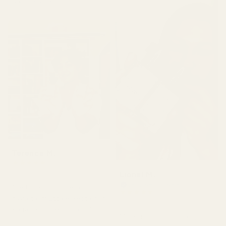
alkuperäiset."
Terence M.
★
★
★
★
★
2 kuukautta sitten
Lionel M.
Vahvistettu ostaja
"Se tuoksuu todella
★
★
★
★
★
hyvältä, mutta ei kestä niin
7 päivää sitten
kauan kuin sen pitäisi."
"Aluksi olin huolissani,