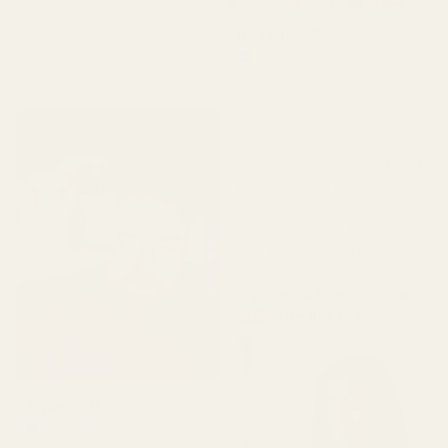
tuntemaan olosi
huolitelluksi. Ei liian
Roxanne S
voimakas, vaan juuri
Vahvistettu ostaja
★
★
★
★
★
sopiva. 👌"
5 kuukautta sitten
"Tuote saapui kunnossa.
Hajuvesi ei ollut
rikkoutunut, se ei vuotanut
ja oli hyvässä kunnossa.
Tuoksu on täydellinen eikä
haissut pahalle. Rakastan
sitä, korkeaa laatua."
Cocoa Tonka ... Good
Girl – nro 461
Alvarez P.
Vahvistettu ostaja
★
★
★
★
★