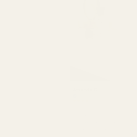
Amanda G
Vahvistettu ostaja
★
★
★
★
★
5 kuukautta sitten
"Heidän tuotteensa ovat
laadukkaita ja hinnaltaan
erittäin edullisia."