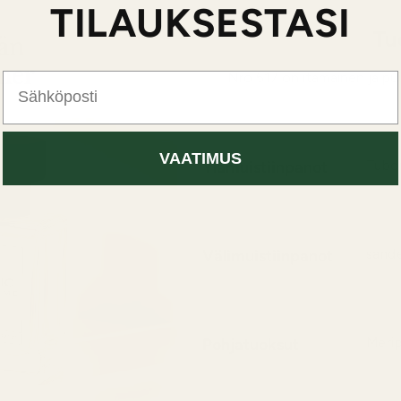
TILAUKSESTASI
Tu
Nro 517 on itämainen ja puu
Sähköposti
VAATIMUS
Ylämuistiinpanot
Tube
Kermai
Välimuistiinpanot
sande
Kermai
Pohjatuoksut
Merip
Aistil