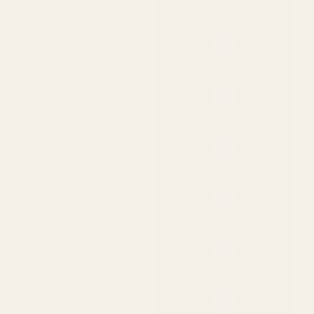
äilyvyysaika
ntia
eimmat design-EDT-tuoksut
merkkituotteen hinta
ksu kuin alkuperäisessä
telmästä
n kuluessa
ämätön koostumus
vallisia