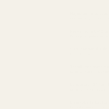
Hajusteen pitoisuus
Enemmän öljyä = pidempi s
Pysyy iholla 8–12 tu
Kestää pidempään kuin us
90 % halvempi kuin 
Laadusta tinkimättä
Täsmälleen sama tuo
Luotu samasta tuoksuyhdis
Lähetetään 24 tunni
Ei jonottamista kaupassa
Eläinkokeita käytt
Puhtaat ainesosat, iholle tur