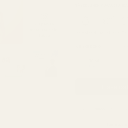
TÄYDELLINEN KUVAUS
PUHDA
60 päivän
rahat-takaisin-
Itämainen
Muodollinen
Tal
takuu
Kenkäkoko:
10
30 ml
0,43 € / ml
Lisää os
Toimitus
S