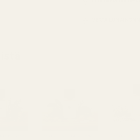
Mitä tarkoittaa 19–2
VERTAILUMAINONN
istä
Maison Francis
Inspiraationa: Dior Sauvage
Inspiraationa: 