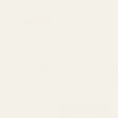
Me vs. alkuperäinen
oit vertailla tuoksuja. Sin
kannattaisi vertailla myös
matematiikkaa.
Tuoksumme
19–21 %:n pitoisuus