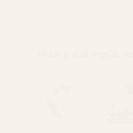
Ehkä pidät myös nä
Inspiraationa: Aventus
Inspiraationa: 