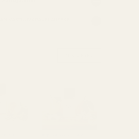
1 %:n hajuvettä?
AN VASTUUVAPAUSLAUSEKE
Näytä kaikki
Jean Paul
Inspiraationa: YSL Black