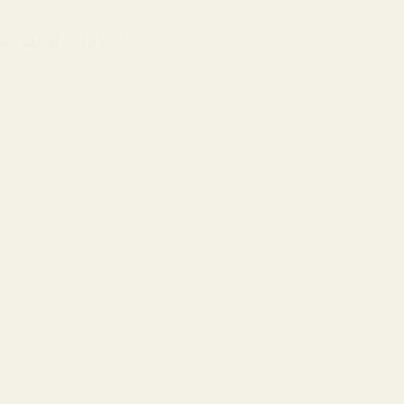
oksuanalyysi
mainen unisex-tuoksu – lämmin, aistillinen
ja ylellinen.
ros
nen, kukkainen ja tyylikäs.
lipuu
nen ja tyylikäs – rauhallinen, lämmin ydin.
ihka, benzoiini
linen, hartsimainen ja pitkäkestoinen.