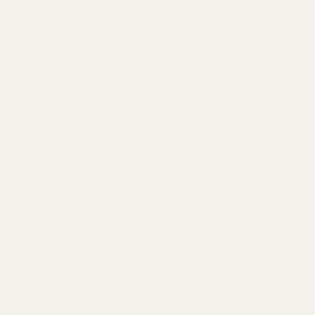
SÄÄSTÄ 48 %
Paras tarjouksemme: koosta oma
paketti!
Vain
8,32 €
pulloa kohti
ajan ilman riskiä.
ta käyttää rahat-takaisin-takuutamme.
vettä?