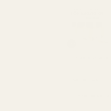
Kokeile 60 päivän 
Alle 0,5 % ostajis
Näin se tuoksuu
Onko se hajustettua 