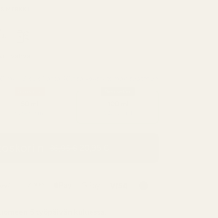
S MERKKI
vi
Vahva
0 ml – 8 asiakasta 10:stä valitsi tämän tuotteen
Suosittu
Bestseller
50 ml
100 ml
0,34 € / ml
0,21 € / ml
toskoriin
20,95 €
36,95 €
uomeen
5 työpäivän kuluessa.