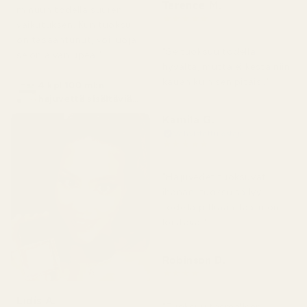
Terence M.
minuun todella suuren
★
★
★
★
★
vaikutuksen. Kun tuoksu
2 kuukautta sitten
on tasaantunut, voi luoja,
"Se tuoksuu todella
se on aivan upea."
hyvältä, mutta ei kestä niin
kauan kuin sen pitäisi."
4 kpl 100 ml:n
hajuvettä sisältäviä
pulloja
Kamila G.
Vahvistettu ostaja
★
★
★
★
★
3 kuukautta sitten
"Hajuvedet tuoksuvat
ihanan, tuoksu säilyy
todella pitkään, laatu on
loistava."
Robinson D.
★
★
★
★
★
4 kuukautta sitten
Lidis A.
"Tuoksuu täsmälleen