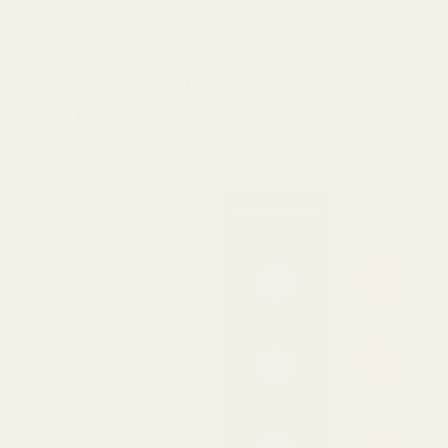
Me vs. alkuperäinen
Voit vertailla tuoksuja. Sinun
kannattaisi vertailla myös
matematiikkaa.
Tuoksumme
Muotimerkit
Hajusteen pitoisuus
Enemmän öljyä = pidempi
säilyvyysaika
Pysyy iholla 8–12 tuntia
Kestää pidempään kuin
useimmat design-EDT-tuoksut
90 % halvempi kuin