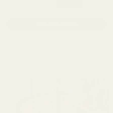
Selaa muita tuoksuja
Kestää yli 12 tuntia
yli 10 000 ihmisen rakastama
60 päivän tyytyväisyystakuu
Miksi EU:ssa valmistetut hajusteet
ovat erilaisia?