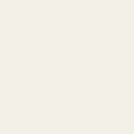
Paras tarjous
Tiedot
Tietosuojakäytäntö
Käyttöehdot
Hyvitykset ja palautukset
Toimitusehdot
Tekoälyn tausta
Sopimuksen irtisanominen täällä