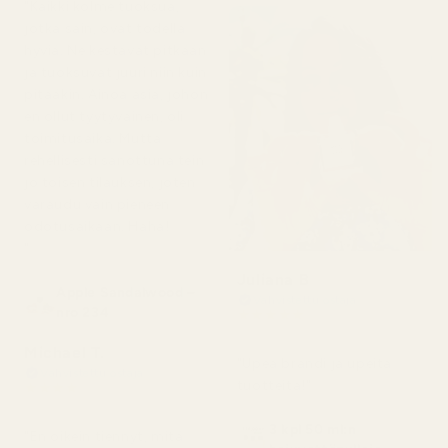
"Kaikki kolme tuoksua,
jotka sain, ovat todella
hyviä. Ne kestävät pitkään
ja tuoksuvat juuri niin kuin
pitääkin. Ainoa asia, johon
en ollut tyytyväinen, oli
toimitusaika. Mutta
rehellisesti sanottuna tein
jo toisen tilauksen, joten
varaudu vain pieneen
odotusaikaan. Haha!
"
Juliana B
Apple Sandalwood –
Vahvistettu ostaja
nro 234
★
★
★
★
★
4 kuukautta sitten
Michael T.
"Upea brändi ja upeita
Vahvistettu ostaja
tuotteita!"
★
★
★
★
★
2 päivää sitten
3 kpl 50 ml:n
"En oikein tiennyt, mitä