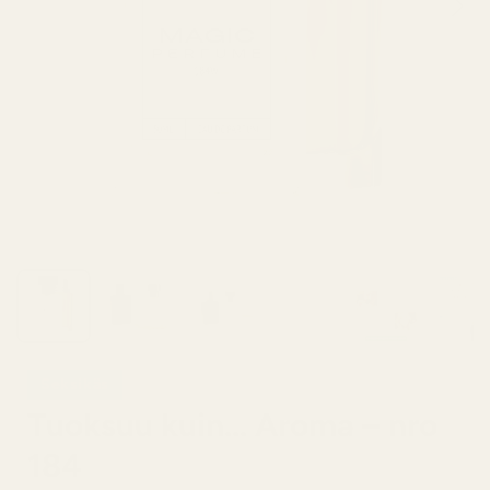
Seksikäs
Tuoksuu kuin... Aroma – nro
184