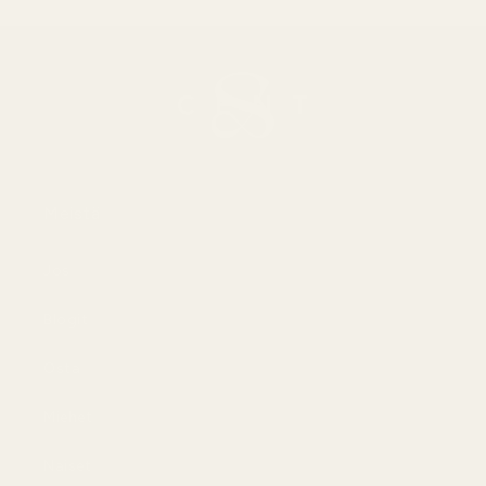
Meistä
Jos
Blogit
Osta
Miehet
Naiset