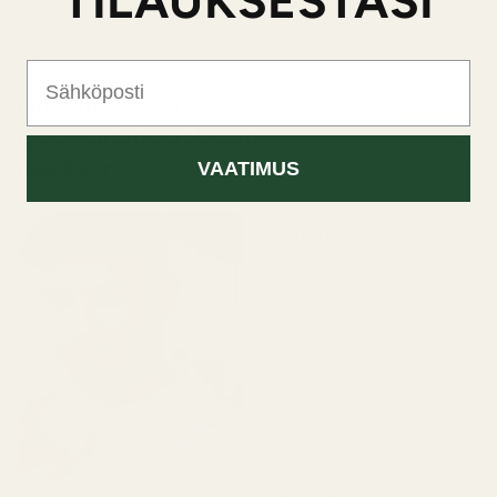
TILAUKSESTASI
Sähköposti
Liity yli 10 000
tyytyväisen asiakkaan
4,9/5 yli 10 000
arvostelun perusteella
joukkoon
VAATIMUS
Jenniffer W.
Vahvistettu ostaja
★
★
★
★
★
2 päivää sitten
"Tämä on paras tuoksu,
jonka olen aistinut pitkään
aikaan; sen tuoksun sävyt
tekevät minut täysin
onnelliseksi. Tästä tulee
ikuinen suosikkini."
3 kpl 50 ml:n