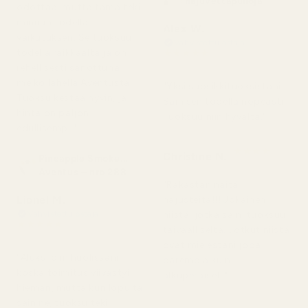
hajuvettäpulloja
odottaa, mutta tämä teki
minuun todella
Alex W.
vaikutuksen. Se tuoksuu
Vahvistettu ostaja
★
★
★
★
★
todella raikkaalta ja on
2 päivää sitten
rehellisesti sanottuna
melko lähellä Aventusta.
"Yksi suosikkituoksistani.
Tuoksu kestää hyvin, ja
Sain sen todella nopeasti.
hinta on paljon
Tuoksuu niin hyvältä."
edullisempi."
★
★
★
★
★
Christine N.
Pineapple Smoke...
5 päivää sitten
Aventus – nro 288
"Rakastan näitä
Lionel M.
hajusteita!!! Jokainen
niistä, jotka sain, tuoksuu
Vahvistettu ostaja
★
★
★
★
★
taivaalliselta. Jotkut niistä
7 päivää sitten
ovat mielestäni jopa
"Aluksi olin huolissani,
parempia kuin
koska toimitus viivästyi
alkuperäiset."
hieman, mutta kun lopulta
sain ne, tuoksu teki