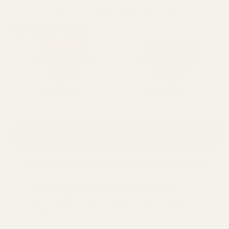
4,9/5 yli 10 000 arvostelun perusteella
Valitse pakettisi
SUOSITTU
BESTSELLERIT
4 KAPPALEEN
4 KAPPALEEN
PAKETTI
PAKETTI
99,99 rk/pullo
99,99 rk/pullo
Säästä 50 %
Säästä 50 %
OSTA NYT
€12,95
Toimitus
Suomeen
5 työpäivän kuluessa. Ei tullimaksuja.
Kokeile 60 päivän ajan ilman riskiä.
Alle 0,5 % ostajista käyttää rahat-takaisin-
takuutamme.