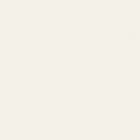
Kuinka kauan hajuveden tuoksu kestää?
Mitä tarkoittaa 19–21 %:n hajuvettä?
Hajusteiden koostumukset
VERTAILUMAINONTAA KOSKEVA
VASTUUVAPAUSLAUSEKE
Valmistettu EU:ssa
Ranskalainen