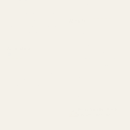
Hajuvesi ei ollut
Aion ostaa uudelleen."
rikkoutunut, se ei vuotanut
ja oli hyvässä kunnossa.
★
★
★
★
★
Tuoksu on täydellinen eikä
Alina M
5 kuukautta sitten
haissut pahalle. Rakastan
sitä, korkeaa laatua."
"Olen tyytyväinen
TryScentiin. Tuoksu
muistuttaa hyvin paljon
Amanda G
alkuperäistä ja pysyy
Vahvistettu ostaja
hyvin. Pakkaus on tyylikäs
★
★
★
★
★
5 kuukautta sitten
ja pullo näyttää hyvältä.
Kaiken kaikkiaan se on
"Heidän tuotteensa ovat
loistava vaihtoehto, jos
laadukkaita ja hinnaltaan
haluat laadukkaan
erittäin edullisia."
tuoksun kohtuulliseen
hintaan."
Berry Vanilla ..Black
Opium – nro 132