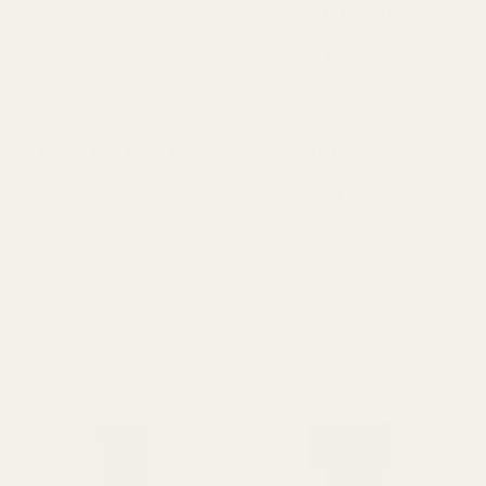
Vegaaninen, eläinkokeeton ja
laatustandardi
valmistettu EU:ssa.
Valmistettu samalla
huolellisuudella kuin
muotimerkkien tuotteet.
Rahat takaisin -takuu
Pitkäkestoinen
Hyväksymme tuotteiden
Kestää yli 12 tuntia (joidenkin
palautukset 60 päivän
mukaan jopa pidempään).
kuluessa ja hyvitämme
ostohinnan.