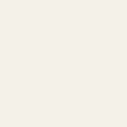
Alvarez P.
★
★
★
★
★
5 kuukautta sitten
Vahvistettu ostaja
★
★
★
★
★
"Tuote saapui kunnossa.
4 kuukautta sitten
Hajuvesi ei ollut
"Olen käyttänyt Creed
rikkoutunut, se ei vuotanut
Aventusta jo useita
ja oli hyvässä kunnossa.
vuosia, mutta tämä on
Tuoksu on täydellinen eikä
lähin vastine, jonka olen
haissut pahalle. Rakastan
löytänyt, ja vieläpä murto-
sitä, korkeaa laatua."
osalla hinnasta.
Ananaksen ja vaniljan
Cocoa Tonka ... Good
yhdistelmä on juuri oikea."
Girl – nro 461
Pineapple Smoke...
Lucy R
Aventus – nro 288
Vahvistettu ostaja
★
★
★
★
★
Anne E.
4 kuukautta sitten
Vahvistettu ostaja
"Ihana tuoksu. Kestää
★
★
★
★
★
pitkään.
4 kuukautta sitten
Suloinen ja lämmin. Hyvä
"Tuote saapui kunnossa.
ja nopea toimitus.