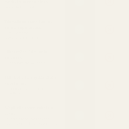
merkkituotteen hinta
Laadusta tinkimättä
Täsmälleen sama tuoksu
kuin alkuperäisessä
Luotu samasta
tuoksuyhdistelmästä
Lähetetään 24 tunnin
kuluessa
Ei jonottamista kaupassa
Eläinkokeita käyttämätön
koostumus
Puhtaat ainesosat, iholle
turvallisia
60 päivän rahat-takaisin-
takuu
Rakasta sitä tai saat täyden
hyvityksen — ilman kysymyksiä