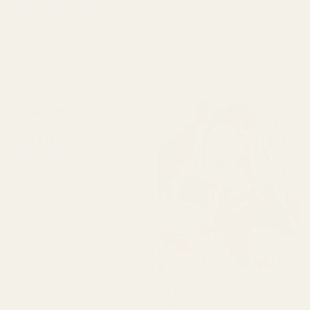
Vahvistettu ostaja
samalta kuin Luna Rossa
★
★
★
★
★
2 kuukautta sitten
Carbon, mutta on paljon
halvempi. En voi uskoa,
"Se on täydellinen ja
kuinka samankaltainen se
kaunis 🥰🥰🥰"
on."
Saffron
Amber...Rouge 540 –
nro 466
Michael R.
Vahvistettu ostaja
★
★
★
★
★
4 kuukautta sitten
"Tämä on juuri sellainen
tuoksu, joka saa sinut
tuntemaan olosi
huolitelluksi. Ei liian
voimakas, vaan juuri
sopiva. 👌"
Roxanne S
Vahvistettu ostaja