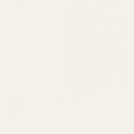
Killian P.
hajuvettäpulloja
Vahvistettu ostaja
★
★
★
★
★
1 päivä sitten
"Tämä on ensimmäinen
ostokseni, ja olen täysin
myyty. En aio enää
koskaan ostaa hajuvettä
mistään muualta. En ole
koskaan löytänyt
jäljitelmää, jonka tuoksu
olisi todella aito ja
tasalaatuinen."
Castillo B.
Sage Cedar – nro 283
Vahvistettu ostaja
★
★
★
★
★
3 kuukautta sitten
Clara P.
Vahvistettu ostaja
"Se tuoksuu todella
★
★
★
★
★
hyvältä, rakastin sitä."
2 päivää sitten