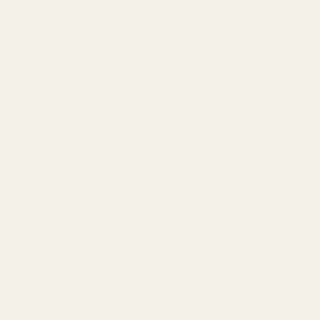
sopiva. 👌"
Roxanne S
Vahvistettu ostaja
Alvarez P.
★
★
★
★
★
5 kuukautta sitten
Vahvistettu ostaja
★
★
★
★
★
"Tuote saapui kunnossa.
4 kuukautta sitten
Hajuvesi ei ollut
"Olen käyttänyt Creed
rikkoutunut, se ei vuotanut
Aventusta jo useita
ja oli hyvässä kunnossa.
vuosia, mutta tämä on
Tuoksu on täydellinen eikä
lähin vastine, jonka olen
haissut pahalle. Rakastan
löytänyt, ja vieläpä murto-
sitä, korkeaa laatua."
osalla hinnasta.
Ananaksen ja vaniljan
Cocoa Tonka ... Good
yhdistelmä on juuri oikea."
Girl – nro 461
Pineapple Smoke...
Lucy R
Aventus – nro 288
Vahvistettu ostaja
★
★
★
★
★
Anne E.
4 kuukautta sitten
Vahvistettu ostaja
"Ihana tuoksu. Kestää
★
★
★
★
★