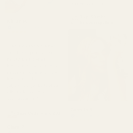
ikuinen suosikkini."
3 kpl 50 ml:n
Killian P.
hajuvettäpulloja
Vahvistettu ostaja
★
★
★
★
★
1 päivä sitten
"Tämä on ensimmäinen
ostokseni, ja olen täysin
myyty. En aio enää
koskaan ostaa hajuvettä
mistään muualta. En ole
koskaan löytänyt
jäljitelmää, jonka tuoksu
olisi todella aito ja
tasalaatuinen."
Castillo B.
Sage Cedar – nro 283
Vahvistettu ostaja
★
★
★
★
★
3 kuukautta sitten
Clara P.