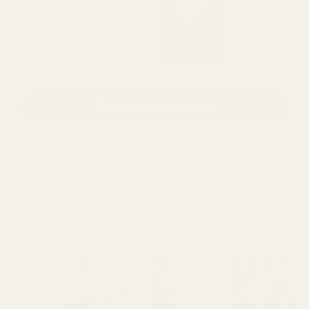
takuu
Rakasta sitä tai saat täyden
hyvityksen — ilman kysymyksiä
Selaa muita tuoksuja
Kestää yli 12 tuntia
yli 10 000 ihmisen rakastama
60 päivän tyytyväisyystakuu
Miksi EU:ssa valmistetut hajusteet
ovat erilaisia?