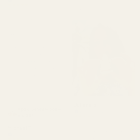
Vahvistettu ostaja
"Se tuoksuu todella
★
★
★
★
★
hyvältä, rakastin sitä."
2 päivää sitten
"Kaikki kolme tuoksua,
jotka sain, ovat todella
hyviä. Ne kestävät pitkään
ja tuoksuvat juuri niin kuin
pitääkin. Ainoa asia, johon
en ollut tyytyväinen, oli
toimitusaika. Mutta
rehellisesti sanottuna tein
jo toisen tilauksen, joten
varaudu vain pieneen
odotusaikaan. Haha!
"
Juliana B
Apple Sandalwood –
Vahvistettu ostaja
nro 234
★
★
★
★
★
4 kuukautta sitten
Michael T.
"Upea brändi ja upeita
Vahvistettu ostaja
tuotteita!"
★
★
★
★
★