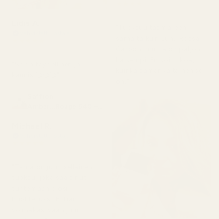
★
★
★
★
★
4 kuukautta sitten
Lidis A.
"Tuoksuu täsmälleen
Vahvistettu ostaja
samalta kuin Luna Rossa
★
★
★
★
★
2 kuukautta sitten
Carbon, mutta on paljon
halvempi. En voi uskoa,
"Se on täydellinen ja
kuinka samankaltainen se
kaunis 🥰🥰🥰"
on."
Saffron
Amber...Rouge 540 –
nro 466
Michael R.
Vahvistettu ostaja
★
★
★
★
★
4 kuukautta sitten
"Tämä on juuri sellainen
tuoksu, joka saa sinut
tuntemaan olosi
huolitelluksi. Ei liian
voimakas, vaan juuri