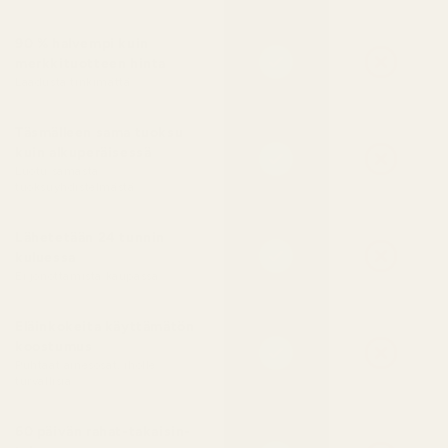
90 % halvempi kuin
merkkituotteen hinta
Laadusta tinkimättä
Täsmälleen sama tuoksu
kuin alkuperäisessä
Luotu samasta
tuoksuyhdistelmästä
Lähetetään 24 tunnin
kuluessa
Ei jonottamista kaupassa
Eläinkokeita käyttämätön
koostumus
Puhtaat ainesosat, iholle
turvallisia
60 päivän rahat-takaisin-