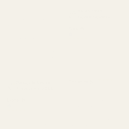
2 päivää sitten
3 kpl 50 ml:n
"En oikein tiennyt, mitä
hajuvettäpulloja
odottaa, mutta tämä teki
minuun todella
Alex W.
vaikutuksen. Se tuoksuu
Vahvistettu ostaja
★
★
★
★
★
todella raikkaalta ja on
2 päivää sitten
rehellisesti sanottuna
melko lähellä Aventusta.
"Yksi suosikkituoksistani.
Tuoksu kestää hyvin, ja
Sain sen todella nopeasti.
hinta on paljon
Tuoksuu niin hyvältä."
edullisempi."
★
★
★
★
★
Christine N.
Pineapple Smoke...
5 päivää sitten
Aventus – nro 288
"Rakastan näitä
Lionel M.
hajusteita!!! Jokainen
niistä, jotka sain, tuoksuu
Vahvistettu ostaja
★
★
★
★
★
taivaalliselta. Jotkut niistä
7 päivää sitten
ovat mielestäni jopa
"Aluksi olin huolissani,
parempia kuin