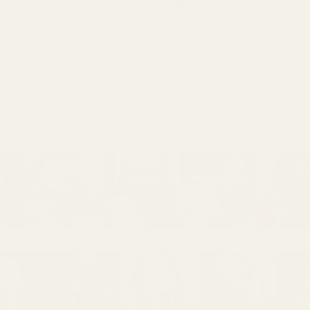
Opium – nro 132
NÄYTÄ LISÄÄ ARVOSTELUJA