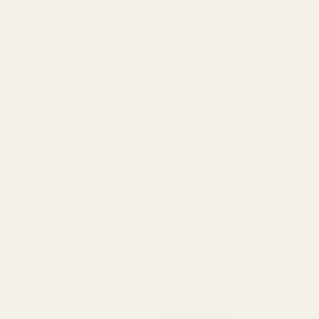
Me vs. alkuperäinen
Voit vertailla tuoksuja. Sinun
kannattaisi vertailla myös
matematiikkaa.
Tuoksumme
Muotimerkit
Hajusteen pitoisuus
Enemmän öljyä = pidempi
säilyvyysaika
Pysyy iholla 8–12 tuntia
Kestää pidempään kuin
useimmat design-EDT-tuoksut