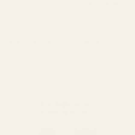
Vegaaninen, eläinkokeeton ja
laatustandardi
valmistettu EU:ssa.
Valmistettu samalla
huolellisuudella kuin
muotimerkkien tuotteet.
Rahat takaisin -takuu
Pitkäkestoinen
Hyväksymme tuotteiden
Kestää yli 12 tuntia (joidenkin
palautukset 60 päivän
mukaan jopa pidempään).
kuluessa ja hyvitämme
ostohinnan.