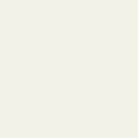
Naiset
Paras tarjous
Tiedot
Tietosuojakäytäntö
Käyttöehdot
Hyvitykset ja palautukset
Toimitusehdot
Tekoälyn tausta
Sopimuksen irtisanominen täällä