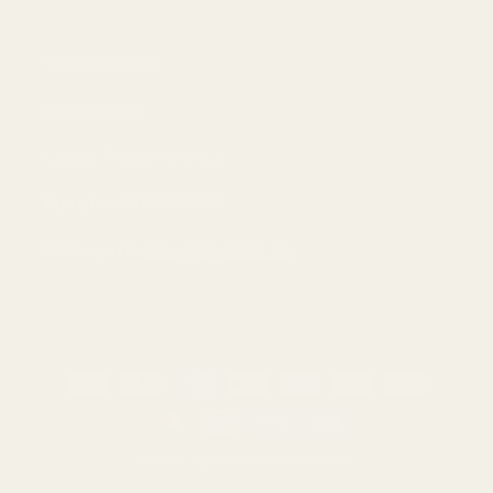
Yhteystiedot
Käyttöyhtiö:
Lancer Properties LLC
Puhelin:
+18883736114
Sähköposti:
hello@tryscent.co
Maksutavat
© 2026,
TryScent
Käytössä Shopify