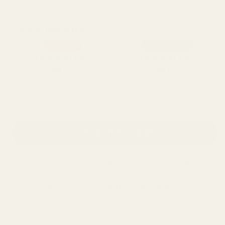
4,9/5 yli 10 000 arvostelun perusteella
Valitse pakettisi
SUOSITTU
BESTSELLERIT
4 KAPPALEEN
4 KAPPALEEN
PAKETTI
PAKETTI
99,99 rk/pullo
99,99 rk/pullo
Säästä 50 %
Säästä 50 %
OSTA NYT
€12,95
Toimitus
Suomeen
5 työpäivän kuluessa. Ei tullimaksuja.
Kokeile 60 päivän ajan ilman riskiä.
Alle 0,5 % ostajista käyttää rahat-takaisin-
takuutamme.