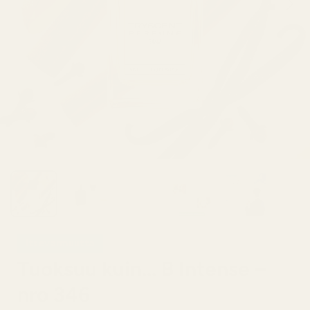
Itsevarmuutta
Tuoksuu kuin... B Intense –
nro 346