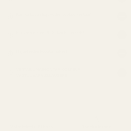
Kuinka kauan hajuveden tuoksu kestää?
Mitä tarkoittaa 19–21 %:n hajuvettä?
Hajusteiden koostumukset
VERTAILUMAINONTAA KOSKEVA
VASTUUVAPAUSLAUSEKE
Valmistettu EU:ssa
Ranskalainen