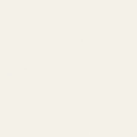
pitkään.
4 kuukautta sitten
Suloinen ja lämmin. Hyvä
"Tuote saapui kunnossa.
ja nopea toimitus.
Hajuvesi ei ollut
Aion ostaa uudelleen."
rikkoutunut, se ei vuotanut
ja oli hyvässä kunnossa.
★
★
★
★
★
Tuoksu on täydellinen eikä
Alina M
5 kuukautta sitten
haissut pahalle. Rakastan
sitä, korkeaa laatua."
"Olen tyytyväinen
TryScentiin. Tuoksu
muistuttaa hyvin paljon
Amanda G
alkuperäistä ja pysyy
Vahvistettu ostaja
hyvin. Pakkaus on tyylikäs
★
★
★
★
★
5 kuukautta sitten
ja pullo näyttää hyvältä.
Kaiken kaikkiaan se on
"Heidän tuotteensa ovat
loistava vaihtoehto, jos
laadukkaita ja hinnaltaan
haluat laadukkaan
erittäin edullisia."
tuoksun kohtuulliseen
hintaan."
Berry Vanilla ..Black