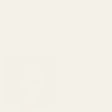
koska toimitus viivästyi
alkuperäiset."
hieman, mutta kun lopulta
sain ne, tuoksu teki
Terence M.
minuun todella suuren
★
★
★
★
★
vaikutuksen. Kun tuoksu
2 kuukautta sitten
on tasaantunut, voi luoja,
"Se tuoksuu todella
se on aivan upea."
hyvältä, mutta ei kestä niin
kauan kuin sen pitäisi."
4 kpl 100 ml:n
hajuvettä sisältäviä
pulloja
Kamila G.
Vahvistettu ostaja
★
★
★
★
★
3 kuukautta sitten
"Hajuvedet tuoksuvat
ihanan, tuoksu säilyy
todella pitkään, laatu on
loistava."
Robinson D.