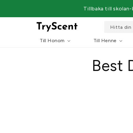
till
Tillbaka till skolan
innehåll
Hitta din
Till Honom
Till Henne
Best 