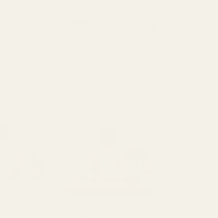
NING FÖR JÄMFÖRANDE REKLAM
Visa alla
Jean Paul
Inspirerad av: YSL Black
e
Opium
t - No. 247
Berry Vanilla ..Black