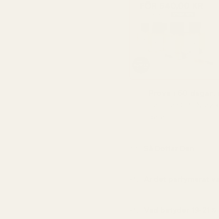
Prova i 60 dagar, r
Färre än 0,5 % av 
garanti.
Så Doftar Den
Är det parfymerat v
Vad betyder 19-21%