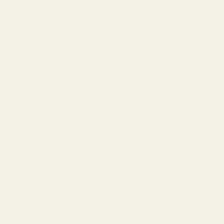
Håller 8–12 timmar
Håller längre än de flesta 
90% billigare än des
Utan att kompromissa med 
Exakt samma doft so
Skapad med samma doftac
Skickas inom 24 ti
Inget väntande i butik
Djurförsöksfri formu
Rena ingredienser, säkra f
60 dagars pengarna-
Älska den eller få full åter