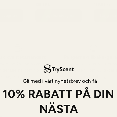
6
129,99 kr
129,99 kr
99 kr
149,99 kr
149,
undvagnen
Lägg i kundvagnen
Lägg i k
sk kvalitetsstandard
Pengarna-tillbaka-gara
erkade med samma omsorg
Vi accepterar returer a
 detaljerna som hos
produkter inom 60 dagar 
designermärkena.
återbetalning.
Gå med i vårt nyhetsbrev och få
10% RABATT PÅ DIN
NÄSTA