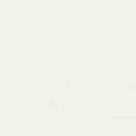
Du kanske också gil
Inspirerad av: Aventus
Inspirerad av: 
Kurkdjian Bacc
Pineapple Smoke...
Saffron Amb