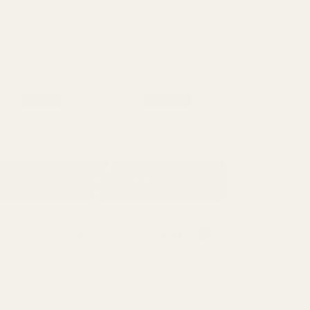
rong
100 ml - vald av 8 av 10 kunder
Popular
Bestseller
50ml
100ml
3,50 kr / ml
2,25 kr / ml
ndvagnen
224,99 kr
249,99 kr
ill
Sverige
inom 5 arbetsdagar.