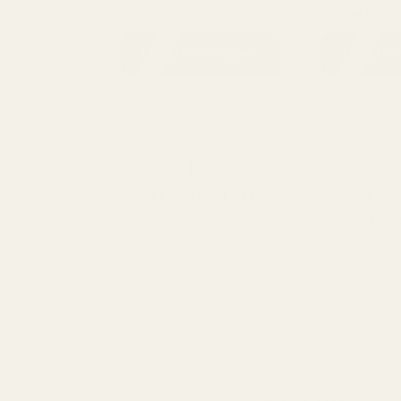
540
Aventus - No. 288
540 - No. 46
129,99 kr
129,99 kr
149,99 kr
149,
Lägg i kundvagnen
Lägg i k
Tillverkad i EU
Fran
Vegansk, cruelty-free och
Tillv
tillverkad i EU.
om