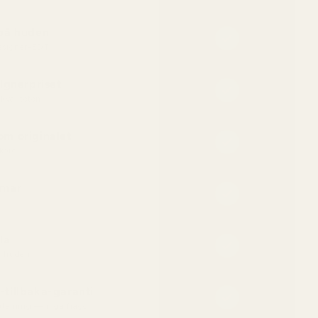
 på huden
designer-EDT
ignerpriset
kvaliteten
m originalet
kord
mmar
la
ör huden
tillbaka-garanti
betalning — inga frågor