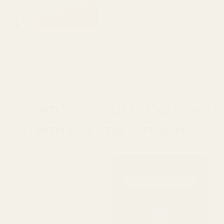
Oss vs. original
kan jämföra doft. Du bör o
jämföra matematik.
Våra dofter
19-21% koncentration
n