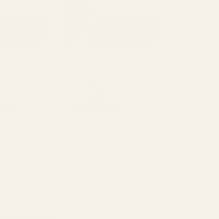
Opium - No. 132
129,99 kr
99 kr
149,99 kr
undvagnen
Lägg i kundvagnen
nti
Långvarig
v
Varar i 12+ timmar (vissa säger
för
längre).