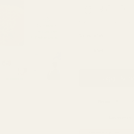
Kryddad
Tillfällig
Vinter
St
60 dagars
pengarna-
Skostorlek:
tillbaka-garanti
30ml
4,33 kr / ml
Lägg i ku
Levereras t