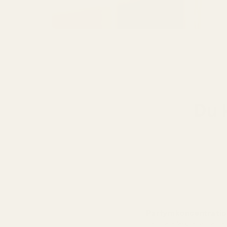
Du 
Parfymkoncentratio
Mer olja = längre hållbarhet