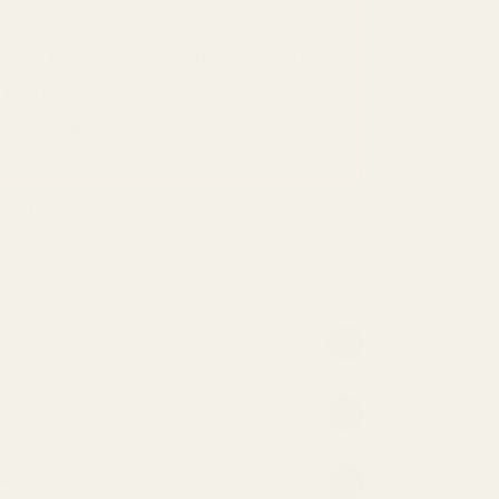
SPARA 48%
Vart bästa erbjudande: skapa ett
paket!
Endast
90,00 kr
per flaska
iskfritt.
köparna använder vår pengarna-tillbaka-
atten?
 parfym?