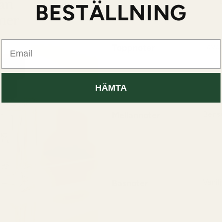
BESTÄLLNING
Email
Toppnoter
Lave
Laven
aromat
uppig
HÄMTA
Mellannoter
Bens
Benso
och f
och se
Basnoter
Vanil
Vanil
och s
och et