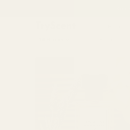
till
Köp 3
innehåll
Hitta din
Till Honom
Till Henne