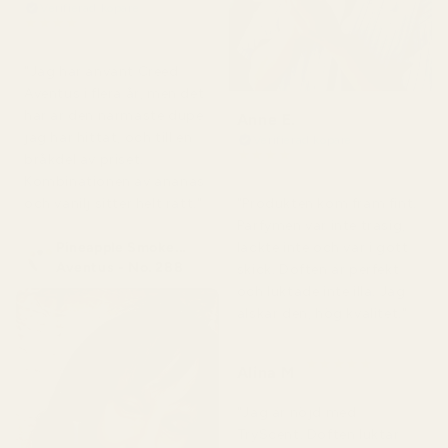
Verifierad köpare
★
★
★
★
★
för 4 månader sedan
"Jag har använt Creed
Aventus i flera år, men det
här är den närmaste dupe
Anne E.
jag har hittat, och till en
Verifierad köpare
★
★
★
★
★
bråkdel av priset.
för 4 månader sedan
Kombinationen av ananas
och vanilj sitter helt rätt."
"Produkten kom fram fint.
Parfymen var inte trasig,
Pineapple Smoke...
läckte inte och var i gott
Aventus - No. 288
skick. Doften är perfekt
och luktade inte illa. Jag
älskar den, hög kvalitet."
★
★
★
★
★
Alina M
för 5 månader sedan
"Jag är nöjd med
TryScent. Doften luktar