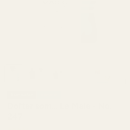
Best Seller
Sommar
Doftar som... Le Male - No.
247
4,9/5 baserat på över 10 000 recensioner