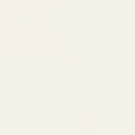
väldigt likt originalet och
håller bra. Förpackningen
är snygg och flaskan ser
fin ut. Överlag är det ett
jättebra alternativ om du
vill ha en kvalitetsdoft till
ett rimligt pris."
Berry Vanilla ..Black
Opium - No. 132
Lucy R
Verifierad köpare
★
★
★
★
★
för 4 månader sedan
"Underbar doft. Håller
länge.
Söt och varm. Bra och
snabb leverans.
Kommer att köpa igen."