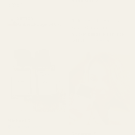
Robinson D.
🥰🥰🥰"
★
★
★
★
★
för 4 månader sedan
Saffron
"Luktar precis som Luna
Amber...Rouge 540 -
Rossa Carbon, men är
No. 466
mycket billigare. Kan inte
fatta hur lik den är."
Michael R.
Verifierad köpare
★
★
★
★
★
Roxanne S