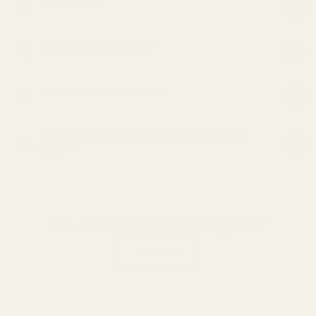
Så Doftar Den
Är det parfymerat vatten?
Vad betyder 19-21% parfym?
ANSVARSFRISKRIVNING FÖR JÄMFÖRANDE
REKLAM
Du kanske också gillar
Visa alla