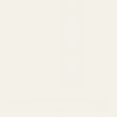
originalet
Skapad med samma doftackord
Skickas inom 24 timmar
Inget väntande i butik
Djurförsöksfri formula
Rena ingredienser, säkra för
huden
60 dagars pengarna-
tillbaka-garanti
Älska den eller få full
återbetalning — inga frågor
Bläddra bland fler dofter
Håller i 12+ timmar
älskad av 10 000+