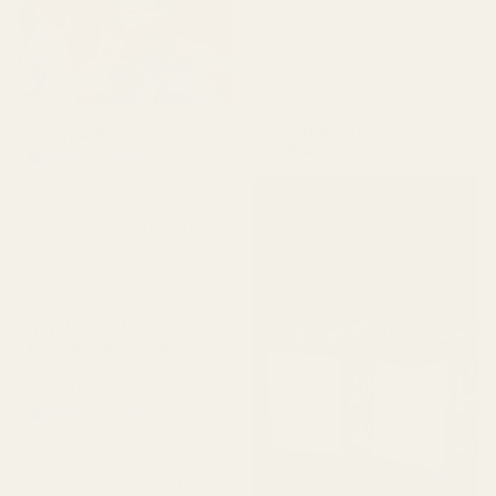
talat gjorde jag en andra
beställning, så räkna bara
med lite väntetid. Haha!
"
Apple Sandalwood -
Juliana B
No. 234
Verifierad köpare
★
★
★
★
★
för 4 månader sedan
"Fantastiskt varumärke
och fantastiska
produkter!"
3X 50ml
Parfymflaskor
Alex W.
Verifierad köpare
★
★
★
★
★
för 2 dagar sedan
"En av mina favoritdofter.