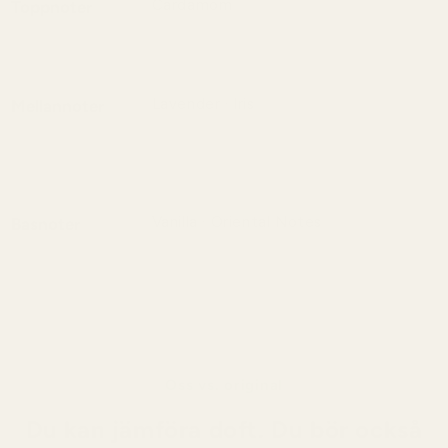
Cardamom
Toppnoter
Spicy and fresh – a striking start.
Lavender · Iris
Mellannoter
Aromatic and powdery – an elegant
heart with a soft radiance.
Vanilla · Oriental Notes
Basnoter
Warm and sensual – a creamy, long-
lasting base.
Oss vs. original
Du kan jämföra doft. Du bör också