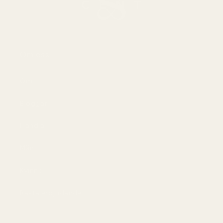
Om oss
Om
Bloggar
Handla
Män
Kvinnor
Bästa erbjudandet