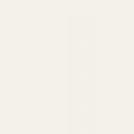
jämföra matematik.
Våra dofter
Designermä
rken
Parfymkoncentration
Mer olja = längre hållbarhet
Håller 8–12 timmar på
huden
Håller längre än de flesta
designer-EDT
90% billigare än
designerpriset
Utan att kompromissa med
kvaliteten
Exakt samma doft som