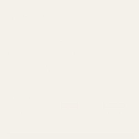
Inspirerad av:
Jean Paul Gaultier Le Male
(Designerpris: 3.414,60 kr)
Varar i upp till 12 timmar, 21 % koncentration
FULLSTÄNDIG BESKRIVNING
RENT MÄRKE
Läder
Daglig
Fjädra
Strong
Skostorlek:
100 ml - vald av 8 av 10 kunder
Popular
Bestseller
30ml
50ml
100ml
4,33 kr / ml
3,50 kr / ml
2,25 kr / ml