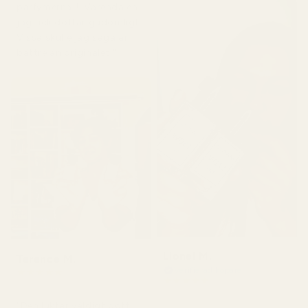
parfymerna!!! Varenda en
jag fick doftar gudomligt.
Vissa skulle jag säga är
bättre än originalet."
Lionel M.
Terence M.
Verifierad köpare
★
★
★
★
★
★
★
★
★
★
för 2 månader sedan
för 7 dagar sedan
"Den luktar väldigt gott