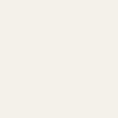
Doftanalys
Le Male – No. 237 is a warm, oriental-aromatic men's
fragrance with soft sweetness and classic elegance –
sensual and timeless.