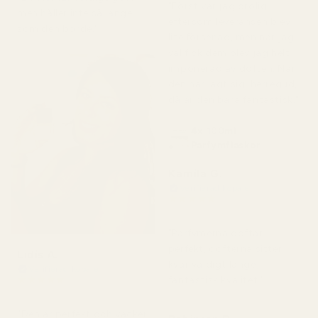
"Först var jag orolig
men håller inte så länge
eftersom leveransen blev
som den borde."
lite försenad, men när jag
väl fick dem blev jag helt
imponerad av doften. När
den har lagt sig, herregud,
då är den bara fantastisk."
4x 100ml
Parfymflaskor
Kamila G.
Verifierad köpare
★
★
★
★
★
för 3 månader sedan
"Parfymerna doftar
perfekt, dofterna sitter
Lidis A.
kvar väldigt länge,
Verifierad köpare
★
★
★
★
★
fantastisk kvalitet."
för 2 månader sedan
"Den är perfekt och vacker