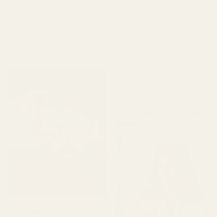
för 4 månader sedan
Verifierad köpare
★
★
★
★
★
"Det här är den typen av
för 5 månader sedan
doft som får dig att känna
"Produkten kom fram fint.
dig välfixad. Inte för stark,
Parfymen var inte trasig,
bara helt rätt. 👌"
läckte inte och var i gott
skick. Doften är perfekt
och luktade inte illa. Jag
älskar den, hög kvalitet."
Cocoa Tonka ... Good
Girl - No. 461
Alvarez P.