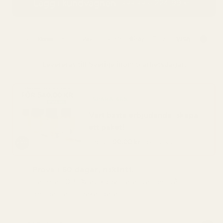
Lägg i kundvagnen
224,99 kr
399,99 kr
Levereras till
Sverige
inom 5 arbetsdagar.
SPARA 48%
Vart bästa erbjudande: skapa
ett paket!
Endast
90,00 kr
per flaska
Prova i 60 dagar, riskfritt.
Färre än 0,5 % av köparna använder vår
pengarna-tillbaka-garanti.