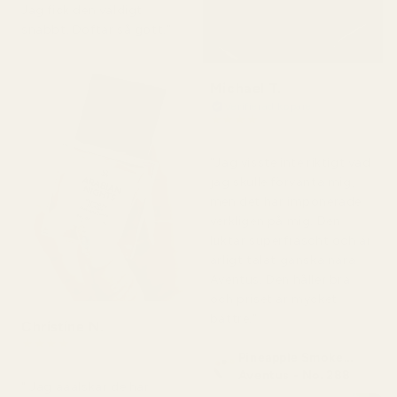
Jag fick den väldigt
snabbt. Doftar så gott."
Michael T.
Verifierad köpare
★
★
★
★
★
för 2 dagar sedan
"Jag visste inte riktigt vad
jag skulle förvänta mig,
men det här imponerade
verkligen på mig. Den
luktar superfräscht och är
ärligt talat ganska nära
Aventus. Den håller bra
och priset är mycket
bättre."
Christine N.
★
★
★
★
★
Pineapple Smoke...
för 5 dagar sedan
Aventus - No. 288
" Jag ääälskar de här