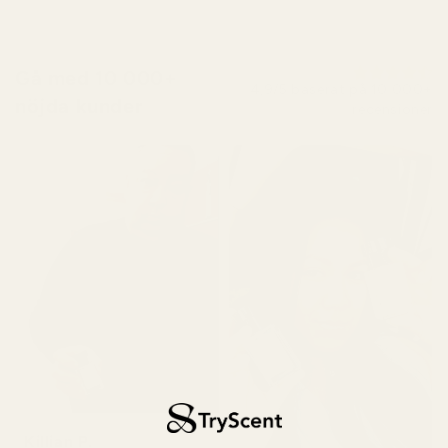
Gå med 10 000+
4,9/5 baserat på 10 000+
nöjda kunder
recensioner
Killian P.