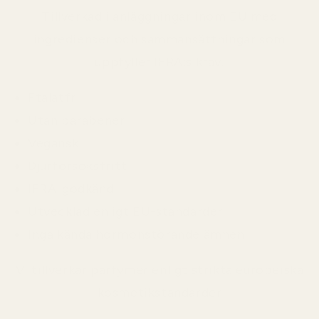
Tillverkad i anläggningar inom EU med
ingredienser och sammansättningar som
uppfyller IFRA:s krav.
Ftalatfri
Utan parabener
Vegansk
Djurförsöksfritt
IFRA-godkänd
Utvecklad enligt EU-standarder
Inga kända hormonstörande ämnen
Vi tillverkar parfymer enligt strikta europeiska
kosmetikstandarder