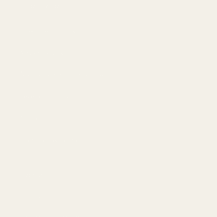
Information
Integritetspolicy
Användarvillkor
Återbetalning och returer
Leveranspolicy
AI-bakgrund
Frånträd avtal här
Contact
Driftsbolag:
Lancer Properties LLC