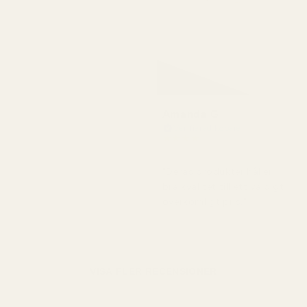
Amanda G
Verifierad köpare
★
★
★
★
★
för 5 månader sedan
"Deras produkter håller
bra kvalitet till ett väldigt
överkomligt pris."
VISA FLER RECENSIONER