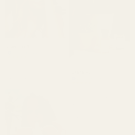
Castillo B.
Verifierad köpare
★
★
★
★
★
för 3 månader sedan
Clara P.
"Den luktar väldigt gott,
jag älskade den."
Verifierad köpare
★
★
★
★
★
för 2 dagar sedan
"Alla tre dofterna jag fick
är väldigt bra. De håller
länge och luktar som de
ska. Det enda jag inte var
nöjd med var tiden det
tog att få dem. Men ärligt