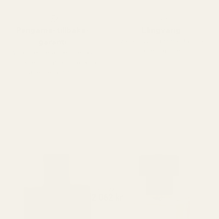
Pengarna-tillbaka-
Långvarig
Varar i 12+ timmar (vissa
garanti
säger längre).
Vi accepterar returer av
produkter inom 60 dagar för
återbetalning.