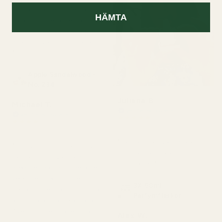
tog att få dem. Men ärligt
HÄMTA
talat gjorde jag en andra
beställning, så räkna bara
med lite väntetid. Haha!
"
Apple Sandalwood -
No. 234
Juliana B
Michael T.
Verifierad köpare
Verifierad köpare
★
★
★
★
★
★
★
★
★
★
för 4 månader sedan
för 2 dagar sedan
"Fantastiskt varumärke
"Jag visste inte riktigt vad
och fantastiska
jag skulle förvänta mig,
produkter!"
men det här imponerade
verkligen på mig. Den
3X 50ml
luktar superfräscht och är
Parfymflaskor
ärligt talat ganska nära
Aventus. Den håller bra
Alex W.