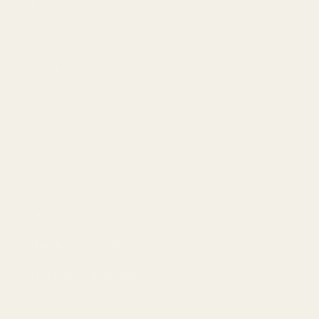
Återbetalning och returer
Leveranspolicy
AI-bakgrund
Frånträd avtal här
Contact
Driftsbolag:
Lancer Properties LLC
Phone:
+18883736114
Email:
hello@tryscent.co