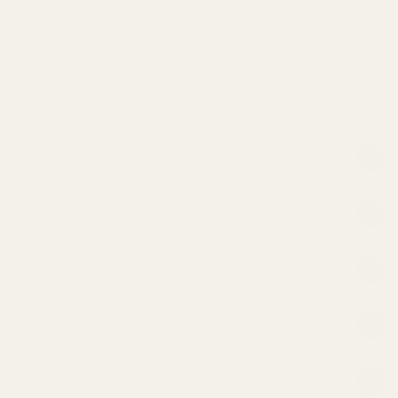
till dig.
Prova i 60 dagar, riskfritt.
Färre än 0,5 % av köparna använder vår
pengarna-tillbaka-garanti.
Description
Why are your perfumes so affordable?
Is it a perfumed water?
How long does the perfume last?
What does 19-21% perfume mean?