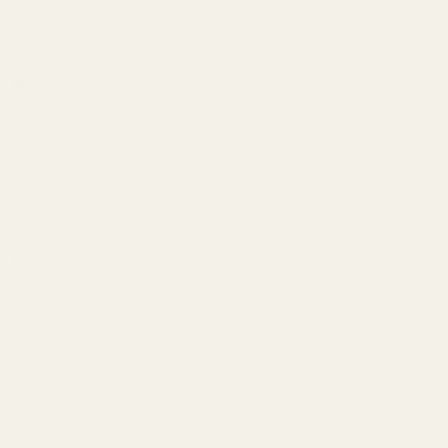
neroli och syrlig citron som ger en lätt,
fruktig och upplyftande känsla.
Jasmin, apelsinblomma och
Mellannoter
gardenia
En blomstrande och elegant doft av
jasmin, apelsinblomma och gardenia
som ger en mjuk, feminin och tidlös
känsla.
Vit honung, patchouli och amber
Basnoter
En varm och förförisk doft av vit honung,
fördjupad med patchouli och mjuka,
sensuella ambertoner.