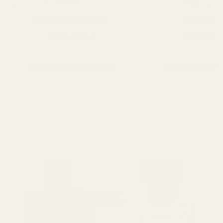
Mademoiselle Intense
Lady Milli
1.500,00 kr
1.500,00 
Visa gemensamma noter
Visa gemensamm