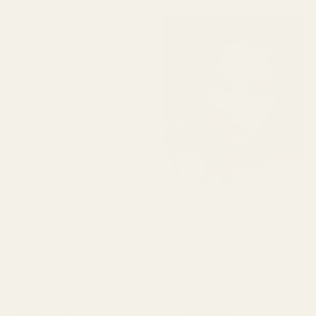
som den borde."
Parfymflaskor
Kamila G.
Verifierad köpare
★
★
★
★
★
för 3 månader sedan
"Parfymerna doftar
perfekt, dofterna sitter
kvar väldigt länge,
fantastisk kvalitet."
Robinson D.
★
★
★
★
★
Lidis A.
för 4 månader sedan
Verifierad köpare
"Luktar precis som Luna
★
★
★
★
★
för 2 månader sedan
Rossa Carbon, men är
mycket billigare. Kan inte
"Den är perfekt och vacker
fatta hur lik den är."
🥰🥰🥰"
Saffron