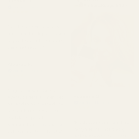
Michael R.
Amber...Rouge 540 -
Verifierad köpare
No. 466
★
★
★
★
★
för 4 månader sedan
"Det här är den typen av
doft som får dig att känna
dig välfixad. Inte för stark,
bara helt rätt. 👌"
Alvarez P.
Verifierad köpare
★
★
★
★
★
för 4 månader sedan
"Jag har använt Creed
Roxanne S
Aventus i flera år, men det
Verifierad köpare
här är den närmaste dupe
★
★
★
★
★
jag har hittat, och till en
för 5 månader sedan
bråkdel av priset.
"Produkten kom fram fint.
Kombinationen av ananas
Parfymen var inte trasig,
och vanilj sitter helt rätt."
läckte inte och var i gott