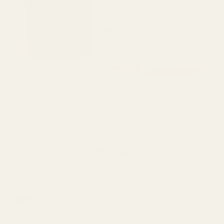
Doftanalys
Hallon, neroli och frisk citron
Toppnoter
En frisk och sprudlande doft av hallon,