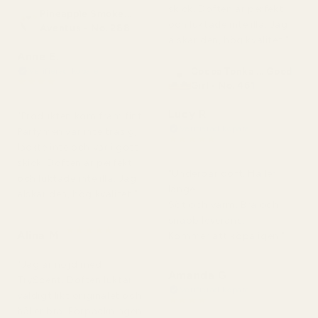
skick. Doften är perfekt
Pineapple Smoke...
och luktade inte illa. Jag
Aventus - No. 288
älskar den, hög kvalitet."
Anne E.
Cocoa Tonka ... Good
Verifierad köpare
★
★
★
★
★
Girl - No. 461
för 4 månader sedan
Lucy R
"Produkten kom fram fint.
Verifierad köpare
Parfymen var inte trasig,
★
★
★
★
★
läckte inte och var i gott
för 4 månader sedan
skick. Doften är perfekt
"Underbar doft. Håller
och luktade inte illa. Jag
länge.
älskar den, hög kvalitet."
Söt och varm. Bra och
snabb leverans.
★
★
★
★
★
Alina M
Kommer att köpa igen."
för 5 månader sedan
"Jag är nöjd med
Amanda G
TryScent. Doften luktar
Verifierad köpare
väldigt likt originalet och
★
★
★
★
★
håller bra. Förpackningen
för 5 månader sedan