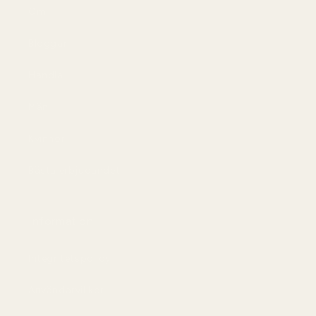
Om
Bloggar
Handla
Män
Kvinnor
Bästa erbjudandet
Information
Integritetspolicy
Användarvillkor