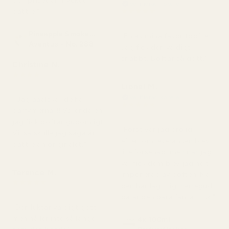
och priset är mycket
Verifierad köpare
★
★
★
★
★
bättre."
för 2 dagar sedan
Pineapple Smoke...
"En av mina favoritdofter.
Aventus - No. 288
Jag fick den väldigt
snabbt. Doftar så gott."
Christine N.
★
★
★
★
★
för 5 dagar sedan
Lionel M.
Verifierad köpare
" Jag ääälskar de här
★
★
★
★
★
parfymerna!!! Varenda en
för 7 dagar sedan
jag fick doftar gudomligt.
"Först var jag orolig
Vissa skulle jag säga är
eftersom leveransen blev
bättre än originalet."
lite försenad, men när jag
väl fick dem blev jag helt
Terence M.
imponerad av doften. När
★
★
★
★
★
den har lagt sig, herregud,
för 2 månader sedan
då är den bara fantastisk."
"Den luktar väldigt gott
men håller inte så länge
4x 100ml