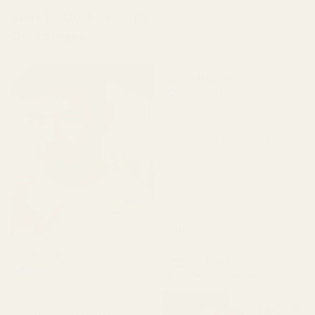
Join 10,000+ Happy
4.9/5 based on 10,000+
Customers
reviews
Jenniffer W.
Verifierad köpare
★
★
★
★
★
för 2 dagar sedan
"Det här är den bästa
doften jag har känt på
väldigt länge, tonerna gör
mig helt lycklig. Jag
kommer att ha den här
som en ständig favorit för
alltid."
Killian P.
3X 50ml
Verifierad köpare
Parfymflaskor
★
★
★
★
★
för 1 dag sedan