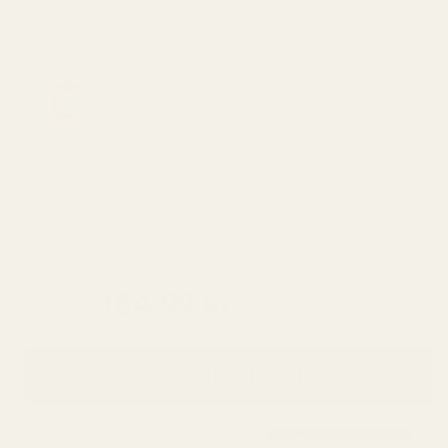
Parfymer med liknande doftnoter:
Mademoiselle Intense
1.500,00 kr
✅ Hög koncentration på 21 % doftolja (Eau de
Parfum)
✅ Utformad för att hålla i minst 12 timmar. Ingen
ständig omsprutning krävs.
184,99 kr
249,99 kr
Moms ingår
LÄGG I VARUKORG
Beställ nu – beräknad leverans
Fredag, 14 Augusti