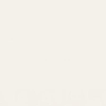
är snygg och flaskan ser
"Deras produkter håller
fin ut. Överlag är det ett
bra kvalitet till ett väldigt
jättebra alternativ om du
överkomligt pris."
vill ha en kvalitetsdoft till
ett rimligt pris."
Berry Vanilla ..Black
Opium - No. 132
VISA FLER RECENSIONER