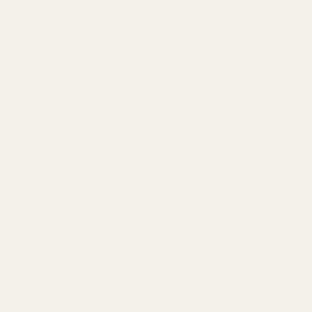
kuinka samankaltainen se
on."
Michael R.
Vahvistettu ostaja
★
★
★
★
★
4 kuukautta sitten
"Tämä on juuri sellainen
tuoksu, joka saa sinut
tuntemaan olosi
huolitelluksi. Ei liian
Roxanne S
voimakas, vaan juuri
Vahvistettu ostaja
★
★
★
★
★
sopiva. 👌"
5 kuukautta sitten
"Tuote saapui kunnossa.