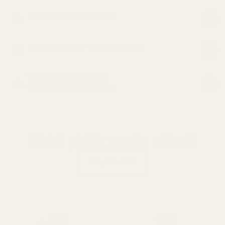
Onko se hajustettua vettä?
Mitä tarkoittaa 19–21 %:n hajuvettä?
VERTAILUMAINONNAN
VASTUUVAPAUSLAUSEKE
Ehkä pidät myös näistä
Näytä kaikki