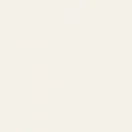
osalla hinnasta.
Ananaksen ja vaniljan
Anne E.
yhdistelmä on juuri oikea."
Vahvistettu ostaja
★
★
★
★
★
4 kuukautta sitten
Pineapple Smoke...
Aventus – nro 288
"Tuote saapui kunnossa.
Hajuvesi ei ollut
rikkoutunut, se ei vuotanut
ja oli hyvässä kunnossa.
Tuoksu on täydellinen eikä
haissut pahalle. Rakastan
sitä, korkeaa laatua."
★
★
★
★
★
Alina M
5 kuukautta sitten
"Olen tyytyväinen
TryScentiin. Tuoksu
muistuttaa hyvin paljon
alkuperäistä ja pysyy
hyvin. Pakkaus on tyylikäs