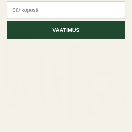
aikaan; sen tuoksun sävyt
Sähköposti
olisi todella aito ja
tekevät minut täysin
tasalaatuinen."
onnelliseksi. Tästä tulee
ikuinen suosikkini."
Sage Cedar – nro 283
VAATIMUS
3 kpl 50 ml:n
hajuvettäpulloja
Castillo B.
Vahvistettu ostaja
★
★
★
★
★
3 kuukautta sitten