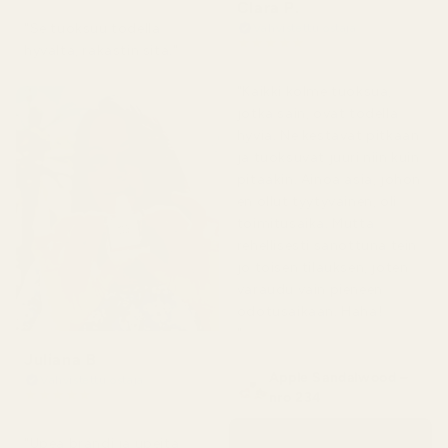
Clara P.
"Se tuoksuu todella
Vahvistettu ostaja
★
★
★
★
★
hyvältä, rakastin sitä."
2 päivää sitten
"Kaikki kolme tuoksua,
jotka sain, ovat todella
hyviä. Ne kestävät pitkään
ja tuoksuvat juuri niin kuin
pitääkin. Ainoa asia, johon
en ollut tyytyväinen, oli
toimitusaika. Mutta
rehellisesti sanottuna tein
jo toisen tilauksen, joten
varaudu vain pieneen
odotusaikaan. Haha!
"
Juliana B
Apple Sandalwood –
Vahvistettu ostaja
★
★
★
★
★
nro 234
4 kuukautta sitten
"Upea brändi ja upeita