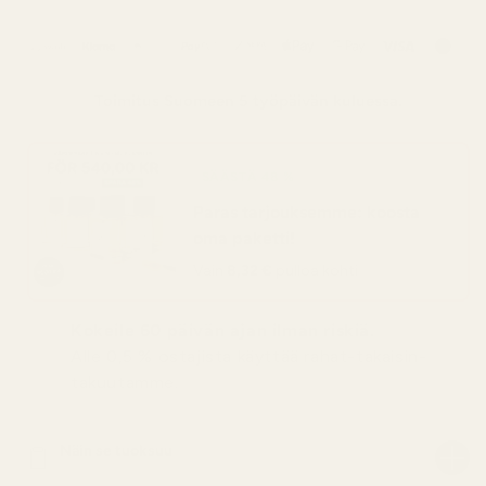
Toimitus
Suomeen
5 työpäivän kuluessa.
SÄÄSTÄ 48 %
Paras tarjouksemme: koosta
oma paketti!
Vain
8,32 €
pulloa kohti
Kokeile 60 päivän ajan ilman riskiä.
Alle 0,5 % ostajista käyttää rahat-takaisin-
takuutamme.
Näin se tuoksuu