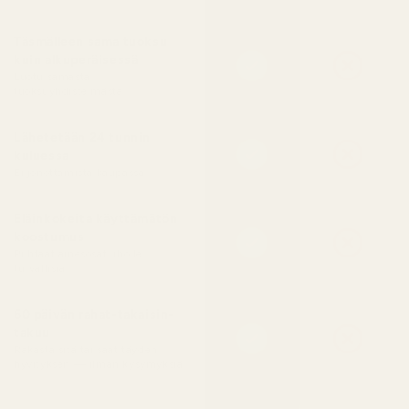
Täsmälleen sama tuoksu
kuin alkuperäisessä
Luotu samasta
tuoksuyhdistelmästä
Lähetetään 24 tunnin
kuluessa
Ei jonottamista kaupassa
Eläinkokeita käyttämätön
koostumus
Puhtaat ainesosat, iholle
turvallisia
60 päivän rahat-takaisin-
takuu
Rakasta sitä tai saat täyden
hyvityksen — ilman kysymyksiä