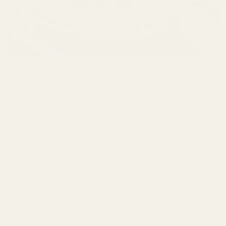
Valmistettu EU:n alueella sijaitsevissa
tuotantolaitoksissa ainesosista ja
koostumuksista, jotka täyttävät IFRA:n
vaatimukset.
Ftalaattivapaa
Ilman parabeeneja
Vegaaninen
Eläinkokeita ei ole käytetty
IFRA-hyväksytty
Kehitetty EU-standardien mukaisesti