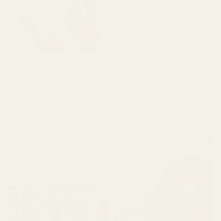
odottaa, mutta tämä teki
minuun todella
vaikutuksen. Se tuoksuu
todella raikkaalta ja on
rehellisesti sanottuna
melko lähellä Aventusta.
★
★
★
★
★
Christine N.
5 päivää sitten
Tuoksu kestää hyvin, ja
hinta on paljon
"Rakastan näitä
edullisempi."
hajusteita!!! Jokainen
niistä, jotka sain, tuoksuu
Pineapple Smoke...
taivaalliselta. Jotkut niistä
Aventus – nro 288
ovat mielestäni jopa
parempia kuin
alkuperäiset."