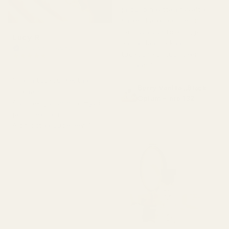
ja pullo näyttää hyvältä.
Kaiken kaikkiaan se on
loistava vaihtoehto, jos
Lucy R
haluat laadukkaan
Vahvistettu ostaja
tuoksun kohtuulliseen
★
★
★
★
★
4 kuukautta sitten
hintaan."
"Ihana tuoksu. Kestää
Berry Vanilla ..Black
pitkään.
Opium – nro 132
Suloinen ja lämmin. Hyvä
ja nopea toimitus.
Aion ostaa uudelleen."