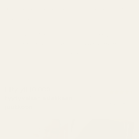
Ei tunnettuja hormonitoimintaa häiritseviä
aineita
Valmistamme hajusteita tiukkojen
eurooppalaisten kosmetiikkastandardien
mukaisesti
Liity yli 10 000
tyytyväisen asiakkaan
4,9/5, perustuu yli 10
000 arvosteluun
joukkoon