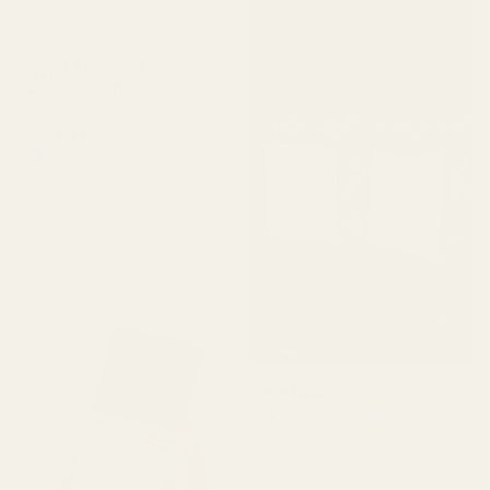
tuotteita!"
3 kpl 50 ml:n
hajuvettäpulloja
Alex W.
Vahvistettu ostaja
★
★
★
★
★
2 päivää sitten
"Yksi suosikkituoksistani.
Sain sen todella nopeasti.
Tuoksuu niin hyvältä."
Michael T.
Vahvistettu ostaja
★
★
★
★
★
2 päivää sitten
"En oikein tiennyt, mitä