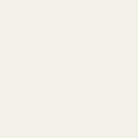
Tietosuojakäytäntö
Käyttöehdot
Hyvitykset ja palautukset
Toimitusehdot
Tekoälyn tausta
Sopimuksen irtisanominen täällä
Yhteystiedot
Käyttöyhtiö:
Lancer Properties LLC