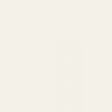
Me vs. alkuperäinen
Voit vertailla tuoksuja. Sinun
kannattaisi vertailla myös
matematiikkaa.
Tuoksumme
Muotimerkit
Hajusteen pitoisuus
Enemmän öljyä = pidempi
säilyvyysaika
Pysyy iholla 8–12 tuntia
Kestää pidempään kuin
useimmat design-EDT-tuoksut
90 % halvempi kuin
merkkituotteen hinta
Laadusta tinkimättä