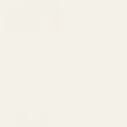
4 kpl 100 ml:n
hajuvettä sisältäviä
pulloja
Kamila G.
Vahvistettu ostaja
★
★
★
★
★
Lidis A.
3 kuukautta sitten
Vahvistettu ostaja
★
★
★
★
★
"Hajuvedet tuoksuvat
2 kuukautta sitten
ihanan, tuoksu säilyy
todella pitkään, laatu on
"Se on täydellinen ja
loistava."
kaunis 🥰🥰🥰"
Saffron
Robinson D.
Amber...Rouge 540 –
★
★
★
★
★
nro 466
4 kuukautta sitten
"Tuoksuu täsmälleen
samalta kuin Luna Rossa
Carbon, mutta on paljon
halvempi. En voi uskoa,