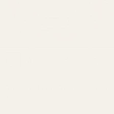
Viihtyisä
Tuoksuu kuin... The One - nro
94
4,9/5 yli 10 000 arvostelun perusteella