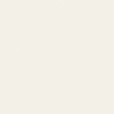
Meistä
Jos
Blogit
Osta
Miehet
Naiset
Paras tarjous
Tiedot