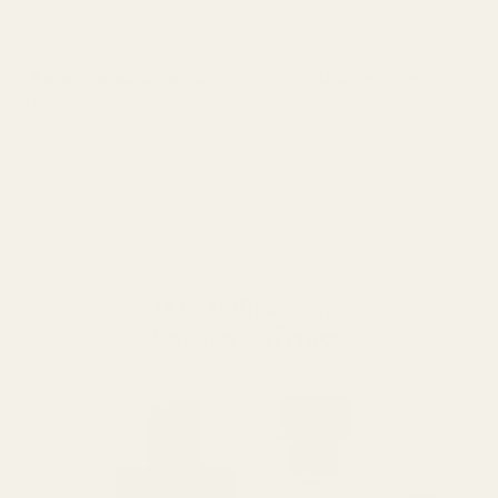
designmerkeissä.
Rahanpalautustakuu
Pitkäkestoinen
Hyväksymme tuotteiden
Kestää yli 12 tuntia (joidenkin
palautukset 60 päivän
mukaan jopa pidempään).
kuluessa, jolloin maksamme
ostohinnan takaisin.