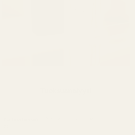
Tuoksuanalyysi
Mandariini, litsi, bergamotti
Ylämuistiinpan
ot
Mandariini, litsi ja bergamotti luovat