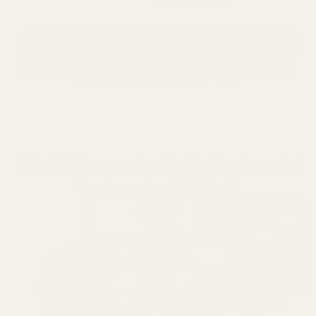
Selaa muita tuoksuja
Kestää yli 12 tuntia
yli 10 000 ihmisen rakastama
60 päivän tyytyväisyystakuu
Miksi EU:ssa valmistetut hajuvedet
tuntuvat erilaisilta?