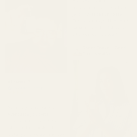
Hajuvesi ei ollut
rikkoutunut, se ei vuotanut
ja oli hyvässä kunnossa.
Tuoksu on täydellinen eikä
haissut pahalle. Rakastan
sitä, korkeaa laatua."
Cocoa Tonka ... Good
Girl – nro 461
Alvarez P.
Vahvistettu ostaja
★
★
★
★
★
4 kuukautta sitten
"Olen käyttänyt Creed
Aventusta jo useita
vuosia, mutta tämä on
lähin vastine, jonka olen
löytänyt, ja vieläpä murto-