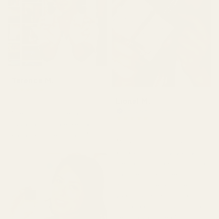
Terence M.
★
★
★
★
★
2 kuukautta sitten
Lionel M.
Vahvistettu ostaja
"Se tuoksuu todella
★
★
★
★
★
hyvältä, mutta ei kestä niin
7 päivää sitten
kauan kuin sen pitäisi."
"Aluksi olin huolissani,
koska toimitus viivästyi
hieman, mutta kun lopulta
sain ne, tuoksu teki
minuun todella suuren
vaikutuksen. Kun tuoksu
on tasaantunut, voi luoja,
se on aivan upea."