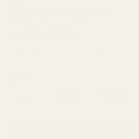
Inspiraationa:
Dolce&Gabbana The One Royal Night
Kestää jopa 12 tuntia, pitoisuus 21 %
TÄYDELLINEN KUVAUS
PUHDAS MERKKI
Maustettu
Päivittäin
Kaikki vuodenajat
Vahva
Kenkäkok
100 ml – 8 asiakasta 10:stä valitsi tämän
tuotteen
o:
Suosittu
Bestseller
30 ml
50 ml
100 ml
0,43 € / ml
0,34 € / ml
0,21 € / ml
Lisää ostoskoriin
20,95 €
23,95 €