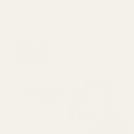
Saffron
Robinson D.
Amber...Rouge 540 –
★
★
★
★
★
nro 466
4 kuukautta sitten
"Tuoksuu täsmälleen
samalta kuin Luna Rossa
Carbon, mutta on paljon
halvempi. En voi uskoa,
kuinka samankaltainen se
on."
Michael R.
Vahvistettu ostaja
★
★
★
★
★
4 kuukautta sitten