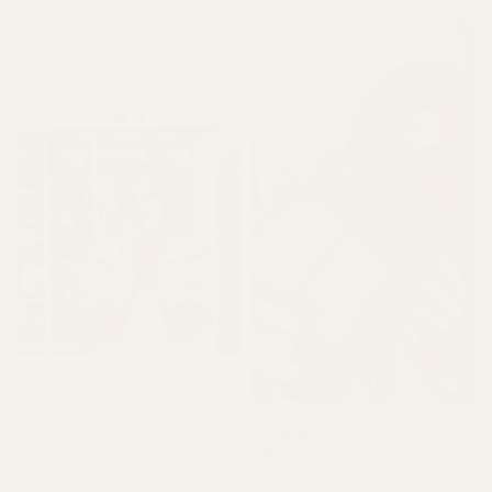
ovat mielestäni jopa
parempia kuin
alkuperäiset."
Terence M.
★
★
★
★
★
2 kuukautta sitten
Lionel M.
Vahvistettu ostaja
"Se tuoksuu todella
★
★
★
★
★
hyvältä, mutta ei kestä niin
7 päivää sitten