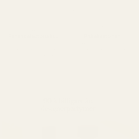
huolellisuudella
yksityiskohtien suhteen kuin
designmerkeissä.
Rahanpalautustakuu
Pitkäkestoinen
Hyväksymme tuotteiden
Kestää yli 12 tuntia (joidenkin
palautukset 60 päivän
mukaan jopa pidempään).
kuluessa, jolloin maksamme
ostohinnan takaisin.