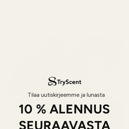
Liity yli 10 000
tyytyväisen asiakkaan
4,9/5, perustuu yli 10
000 arvosteluun
joukkoon
Tilaa uutiskirjeemme ja lunasta
10 % ALENNUS
SEURAAVASTA
Killian P.
Vahvistettu ostaja