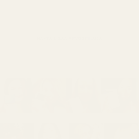
laadukkaita ja hinnaltaan
erittäin edullisia."
NÄYTÄ LISÄÄ ARVOSTELUJA