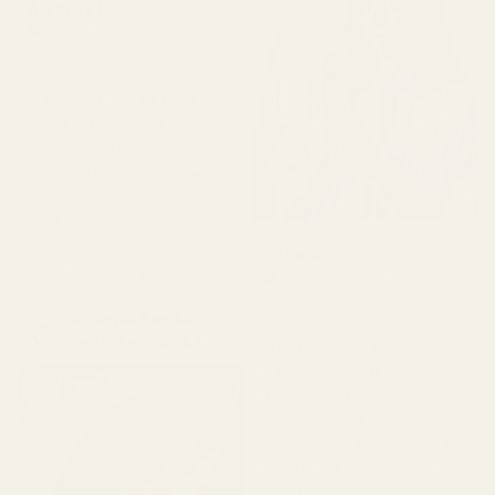
Alvarez P.
Vahvistettu ostaja
★
★
★
★
★
4 kuukautta sitten
"Olen käyttänyt Creed
Aventusta jo useita
vuosia, mutta tämä on
lähin vastine, jonka olen
löytänyt, ja vieläpä murto-
osalla hinnasta.
Ananaksen ja vaniljan
Anne E.
yhdistelmä on juuri oikea."
Vahvistettu ostaja
★
★
★
★
★
4 kuukautta sitten
Pineapple Smoke...
Aventus – nro 288
"Tuote saapui kunnossa.
Hajuvesi ei ollut
rikkoutunut, se ei vuotanut
ja oli hyvässä kunnossa.
Tuoksu on täydellinen eikä
haissut pahalle. Rakastan
sitä, korkeaa laatua."