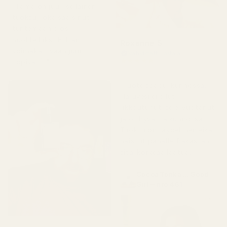
"Tämä on juuri sellainen
tuoksu, joka saa sinut
tuntemaan olosi
huolitelluksi. Ei liian
Roxanne S
voimakas, vaan juuri
Vahvistettu ostaja
★
★
★
★
★
sopiva. 👌"
5 kuukautta sitten
"Tuote saapui kunnossa.
Hajuvesi ei ollut
rikkoutunut, se ei vuotanut
ja oli hyvässä kunnossa.
Tuoksu on täydellinen eikä
haissut pahalle. Rakastan
sitä, korkeaa laatua."
Cocoa Tonka ... Good
Girl – nro 461