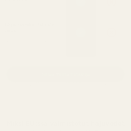
Puhtaat ainesosat, iholle
turvallisia
60 päivän rahat-takaisin-
takuu
Rakasta sitä tai saat täyden
hyvityksen — ilman kysymyksiä
Selaa muita tuoksuja
Kestää yli 12 tuntia
yli 10 000 ihmisen rakastama
60 päivän tyytyväisyystakuu
Miksi EU:ssa valmistetut hajuvedet