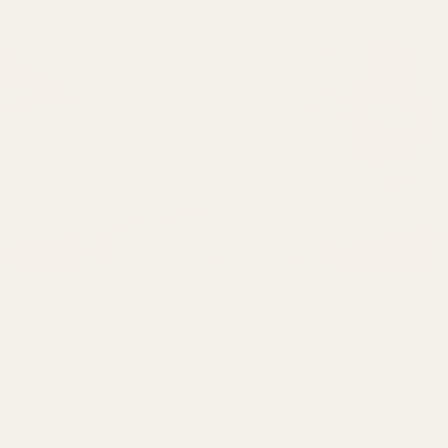
Tuoksuanalyysi
Maanläheinen, puumainen ja tyylikäs. Hienostunut tuoksu,
jossa raikkaat sitrushedelmät kohtaavat kuivat mineraalit