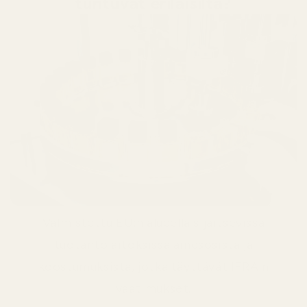
tuntuvat erilaisilta?
Valmistettu EU:n alueella sijaitsevissa
tuotantolaitoksissa ainesosista ja
koostumuksista, jotka täyttävät IFRA:n
vaatimukset.