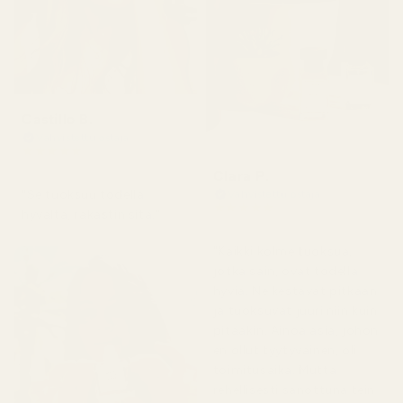
Castillo B.
Vahvistettu ostaja
★
★
★
★
★
3 kuukautta sitten
Clara P.
"Se tuoksuu todella
Vahvistettu ostaja
★
★
★
★
★
hyvältä, rakastin sitä."
2 päivää sitten
"Kaikki kolme tuoksua,
jotka sain, ovat todella
hyviä. Ne kestävät pitkään
ja tuoksuvat juuri niin kuin
pitääkin. Ainoa asia, johon
en ollut tyytyväinen, oli
toimitusaika. Mutta
rehellisesti sanottuna tein