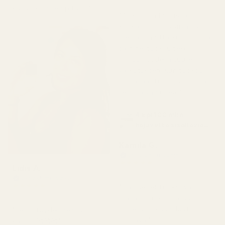
kauan kuin sen pitäisi."
"Aluksi olin huolissani,
koska toimitus viivästyi
hieman, mutta kun lopulta
sain ne, tuoksu teki
minuun todella suuren
vaikutuksen. Kun tuoksu
on tasaantunut, voi luoja,
se on aivan upea."
4 kpl 100 ml:n
hajuvettä sisältäviä
pulloja
Kamila G.
Vahvistettu ostaja
★
★
★
★
★
Lidis A.
3 kuukautta sitten
Vahvistettu ostaja
★
★
★
★
★
"Hajuvedet tuoksuvat
2 kuukautta sitten
ihanan, tuoksu säilyy
todella pitkään, laatu on
"Se on täydellinen ja
loistava."
kaunis 🥰🥰🥰"