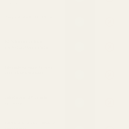
säilyvyysaika
Pysyy iholla 8–12 tuntia
Kestää pidempään kuin
useimmat design-EDT-tuoksut
90 % halvempi kuin
merkkituotteen hinta
Laadusta tinkimättä
Täsmälleen sama tuoksu
kuin alkuperäisessä
Luotu samasta
tuoksuyhdistelmästä
Lähetetään 24 tunnin
kuluessa
Ei jonottamista kaupassa
Eläinkokeita käyttämätön
koostumus