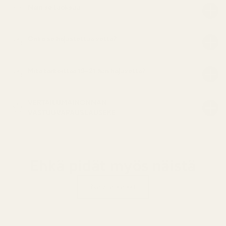
Näin se tuoksuu
Onko se hajustettua vettä?
Mitä tarkoittaa 19–21 %:n hajuvettä?
VERTAILUMAINONNAN
VASTUUVAPAUSLAUSEKE
Ehkä pidät myös näistä
Näytä kaikki