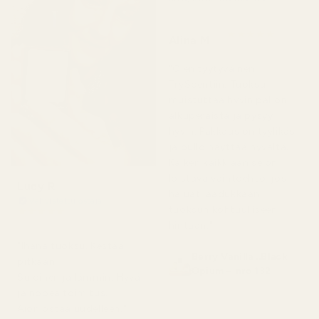
★
★
★
★
★
Alina M
5 kuukautta sitten
"Olen tyytyväinen
TryScentiin. Tuoksu
muistuttaa hyvin paljon
alkuperäistä ja pysyy
hyvin. Pakkaus on tyylikäs
ja pullo näyttää hyvältä.
Kaiken kaikkiaan se on
loistava vaihtoehto, jos
Lucy R
haluat laadukkaan
Vahvistettu ostaja
tuoksun kohtuulliseen
★
★
★
★
★
4 kuukautta sitten
hintaan."
"Ihana tuoksu. Kestää
Berry Vanilla ..Black
pitkään.
Opium – nro 132
Suloinen ja lämmin. Hyvä
ja nopea toimitus.
Aion ostaa uudelleen."