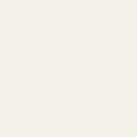
Sopimuksen irtisanominen täällä
Yhteystiedot
Käyttöyhtiö:
Lancer Properties LLC
Puhelin:
+18883736114
Sähköposti:
hello@tryscent.co
Maksutavat