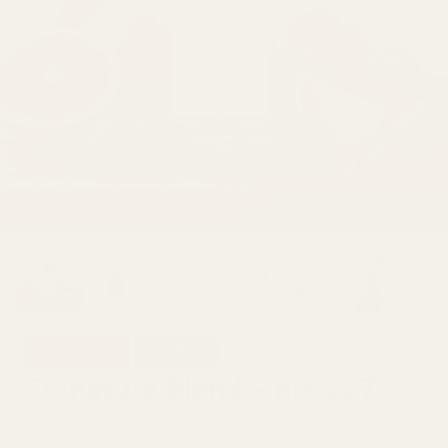
7 % alennus
Myydyin
Toimisto
Signature Blend – nro 227
4,9/5 yli 10 000 arvostelun perusteella