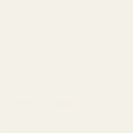
Inspiraationa:
Hermes Terre d'Hermes
(Suunnittelijan hinta: 254,95 €)
Kestää jopa 12 tuntia, pitoisuus 21 %
TÄYDELLINEN KUVAUS
PUHDAS MERKKI
Puinen
Päivittäin
Kaikki vuodenajat
Keskikokoinen
Kenkäkok
100 ml – 8 asiakasta 10:stä valitsi tämän
tuotteen
o:
Bestseller
Suosittu
100 ml
50 ml
30 ml
0,21 € / ml
0,34 € / ml
0,43 € / ml