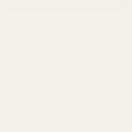
Lisää ostoskoriin
20,95 €
24,95 €
Toimitus
Suomeen
5 työpäivän kuluessa.
SÄÄSTÄ 48 %
Paras tarjouksemme: koosta
oma paketti!
Vain
8,32 €
pulloa kohti
Kokeile 60 päivän ajan ilman riskiä.
Alle 0,5 % ostajista käyttää rahat-takaisin-
takuutamme.