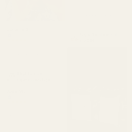
jo toisen tilauksen, joten
varaudu vain pieneen
odotusaikaan. Haha!
"
Juliana B
Apple Sandalwood –
Vahvistettu ostaja
★
★
★
★
★
nro 234
4 kuukautta sitten
"Upea brändi ja upeita
tuotteita!"
3 kpl 50 ml:n
hajuvettäpulloja
Alex W.
Vahvistettu ostaja
★
★
★
★
★
2 päivää sitten
"Yksi suosikkituoksistani.
Sain sen todella nopeasti.
Tuoksuu niin hyvältä."