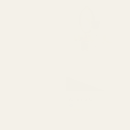
Amanda G
Vahvistettu ostaja
★
★
★
★
★
5 kuukautta sitten
"Heidän tuotteensa ovat