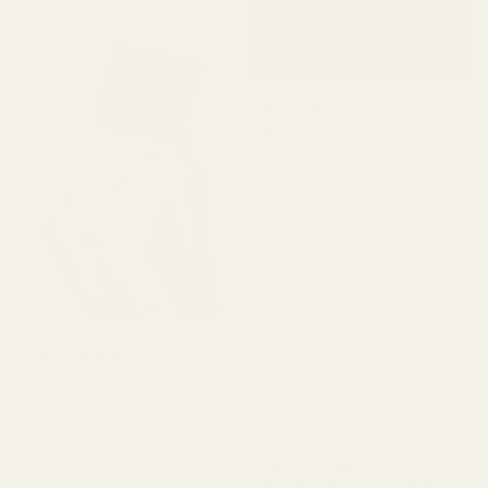
Michael T.
Vahvistettu ostaja
★
★
★
★
★
2 päivää sitten
"En oikein tiennyt, mitä
odottaa, mutta tämä teki
minuun todella
vaikutuksen. Se tuoksuu
todella raikkaalta ja on
rehellisesti sanottuna
melko lähellä Aventusta.
★
★
★
★
★
Christine N.
5 päivää sitten
Tuoksu kestää hyvin, ja
hinta on paljon
"Rakastan näitä
edullisempi."
hajusteita!!! Jokainen
niistä, jotka sain, tuoksuu
Pineapple Smoke...
taivaalliselta. Jotkut niistä
Aventus – nro 288