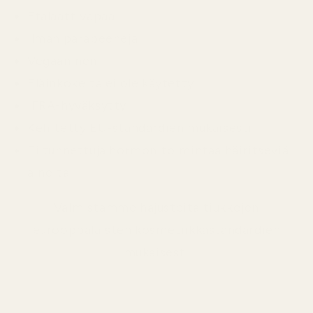
Ftalaattivapaa
Ilman parabeeneja
Vegaaninen
Eläinkokeita ei ole käytetty
IFRA-hyväksytty
Kehitetty EU-standardien mukaisesti
Ei tunnettuja hormonitoimintaa häiritseviä
aineita
Valmistamme hajusteita tiukkojen
eurooppalaisten kosmetiikkastandardien
mukaisesti