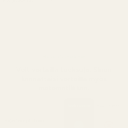
Pohjatuoksut
Pitkäkestoinen ja viettelevä pohjatuoksu,
jossa pehmeä myski sulautuu kultaiseen
meripihkaan luoden lämpimän, pyöreän
ja tyylikkään loppusävelen.
Me vs. alkuperäinen
Voit vertailla tuoksuja. Sinun
kannattaisi vertailla myös
matematiikkaa.
Tuoksumme
Muotimerkit
Hajusteen pitoisuus
Enemmän öljyä = pidempi