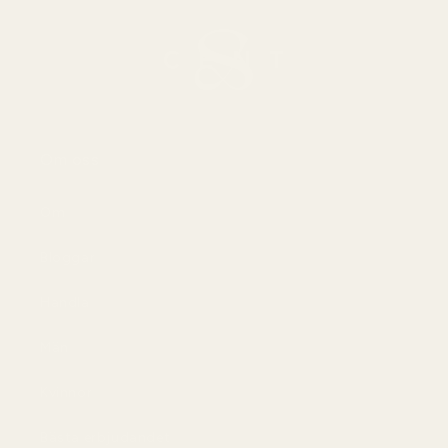
Om oss
Om
Bloggar
Handla
Män
Kvinnor
Bästa erbjudandet