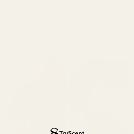
kosmetikstandarder
Gå med 10 000+
4,9/5 baserat på 10 000+
nöjda kunder
recensioner