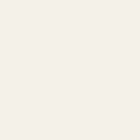
"Jag är nöjd med
TryScent. Doften luktar
väldigt likt originalet och
håller bra. Förpackningen
är snygg och flaskan ser
fin ut. Överlag är det ett
jättebra alternativ om du
vill ha en kvalitetsdoft till
ett rimligt pris."
Berry Vanilla ..Black
Opium - No. 132
Lucy R
Verifierad köpare
★
★
★
★
★
för 4 månader sedan
"Underbar doft. Håller
länge.
Söt och varm. Bra och
snabb leverans.
Kommer att köpa igen."