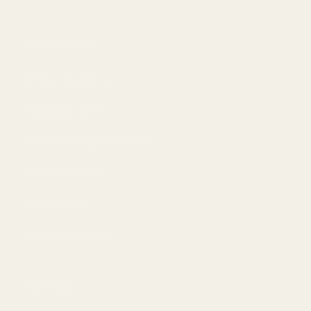
Information
Integritetspolicy
Användarvillkor
Återbetalning och returer
Leveranspolicy
AI-bakgrund
Frånträd avtal här
Contact