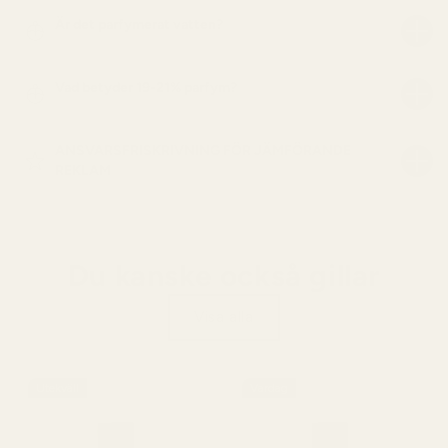
Är det parfymerat vatten?
Vad betyder 19-21% parfym?
ANSVARSFRISKRIVNING FÖR JÄMFÖRANDE
REKLAM
Du kanske också gillar
Visa alla
Utekväll
Vardag