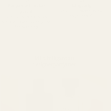
Pengarna-tillbaka-
Långvarig
Varar i 12+ timmar (vissa
garanti
säger längre).
Vi accepterar returer av
produkter inom 60 dagar för
återbetalning.