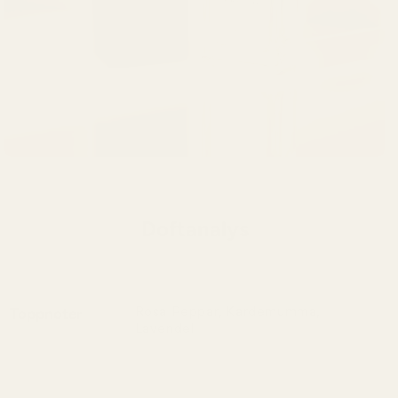
Doftanalys
Rosa Peppar, Kardemumma,
Toppnoter
Lavendel
Rosa peppar, kardemumma och lavendel
skapar tillsammans en kryddig och
aromatisk doft med frisk energi, varm