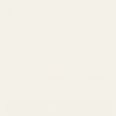
Inspirerad av:
Giorgio Armani Stronger With You
Varar i upp till 12 timmar, 21 % koncentration
FULLSTÄNDIG BESKRIVNING
RENT MÄRKE
Kryddad
Dagtid
Fjädra
Strong
Skostorlek:
100 ml - vald av 8 av 10 kunder
Popular
Bestseller
30ml
50ml
100ml
4,33 kr / ml
3,50 kr / ml
2,25 kr / ml
Lägg i kundvagnen
224,99 kr
249,99 kr