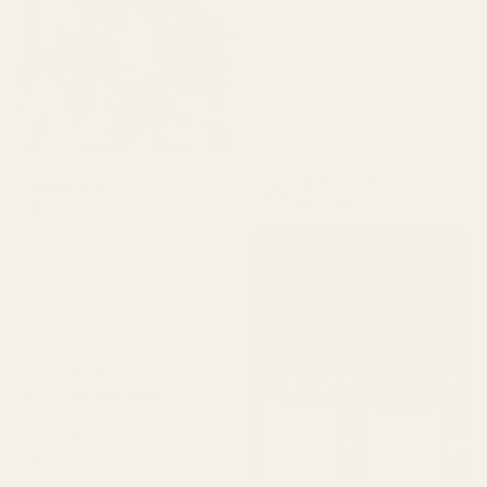
nöjd med var tiden det
tog att få dem. Men ärligt
talat gjorde jag en andra
beställning, så räkna bara
med lite väntetid. Haha!
"
Apple Sandalwood -
Juliana B
No. 234
Verifierad köpare
★
★
★
★
★
för 4 månader sedan
"Fantastiskt varumärke
och fantastiska
produkter!"
3X 50ml
Parfymflaskor
Alex W.
Verifierad köpare
★
★
★
★
★