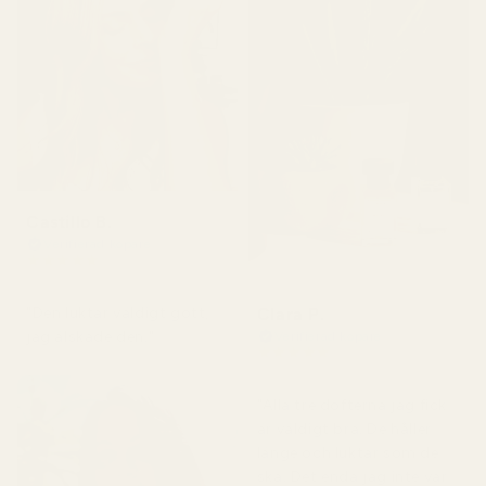
Castillo B.
Verifierad köpare
★
★
★
★
★
för 3 månader sedan
Clara P.
"Den luktar väldigt gott,
jag älskade den."
Verifierad köpare
★
★
★
★
★
för 2 dagar sedan
"Alla tre dofterna jag fick
är väldigt bra. De håller
länge och luktar som de
ska. Det enda jag inte var