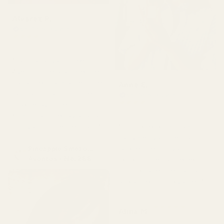
Alvarez P.
Verifierad köpare
★
★
★
★
★
för 4 månader sedan
"Jag har använt Creed
Aventus i flera år, men det
här är den närmaste dupe
Anne E.
jag har hittat, och till en
Verifierad köpare
★
★
★
★
★
bråkdel av priset.
för 4 månader sedan
Kombinationen av ananas
och vanilj sitter helt rätt."
"Produkten kom fram fint.
Parfymen var inte trasig,
Pineapple Smoke...
läckte inte och var i gott
Aventus - No. 288
skick. Doften är perfekt
och luktade inte illa. Jag
älskar den, hög kvalitet."
★
★
★
★
★
Alina M
för 5 månader sedan