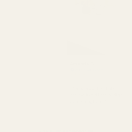
Amanda G
Verifierad köpare
★
★
★
★
★
för 5 månader sedan
"Deras produkter håller
bra kvalitet till ett väldigt
överkomligt pris."
VISA FLER RECENSIONER