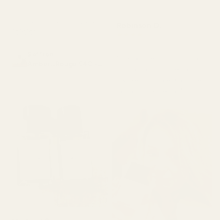
för 2 månader sedan
"Den är perfekt och vacker
Robinson D.
🥰🥰🥰"
★
★
★
★
★
för 4 månader sedan
Saffron
"Luktar precis som Luna
Amber...Rouge 540 -
Rossa Carbon, men är
No. 466
mycket billigare. Kan inte
fatta hur lik den är."