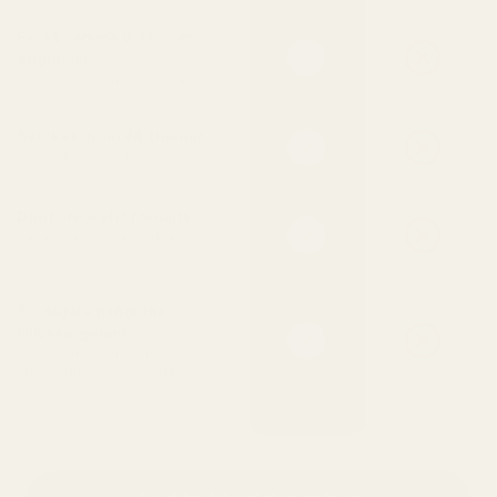
Exakt samma doft som
originalet
Skapad med samma doftackord
Skickas inom 24 timmar
Inget väntande i butik
Djurförsöksfri formula
Rena ingredienser, säkra för
huden
60 dagars pengarna-
tillbaka-garanti
Älska den eller få full
återbetalning — inga frågor