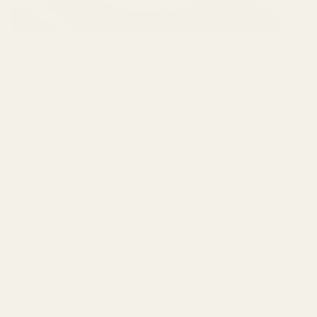
Tillverkad i anläggningar inom EU med
ingredienser och sammansättningar som
uppfyller IFRA:s krav.
Ftalatfri
Utan parabener
Vegansk
Djurförsöksfritt
IFRA-godkänd
Utvecklad enligt EU-standarder
Inga kända hormonstörande ämnen
Vi tillverkar parfymer enligt strikta europeiska