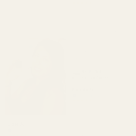
★
★
★
★
★
för 2 månader sedan
för 7 dagar sedan
"Den luktar väldigt gott
"Först var jag orolig
men håller inte så länge
eftersom leveransen blev
som den borde."
lite försenad, men när jag
väl fick dem blev jag helt
imponerad av doften. När
den har lagt sig, herregud,
då är den bara fantastisk."
4x 100ml
Parfymflaskor
Kamila G.
Verifierad köpare
★
★
★
★
★
för 3 månader sedan
"Parfymerna doftar
perfekt, dofterna sitter
Lidis A.
kvar väldigt länge,
Verifierad köpare
★
★
★
★
★
fantastisk kvalitet."