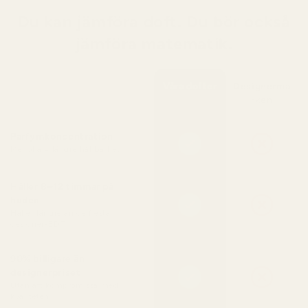
Du kan jämföra doft. Du bör också
jämföra matematik.
Våra dofter
Designermä
rken
Parfymkoncentration
Mer olja = längre hållbarhet
Håller 8–12 timmar på
huden
Håller längre än de flesta
designer-EDT
90% billigare än
designerpriset
Utan att kompromissa med
kvaliteten