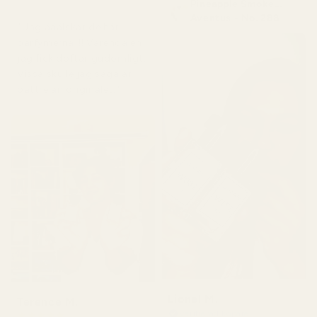
Pineapple Smoke...
för 5 dagar sedan
Aventus - No. 288
" Jag ääälskar de här
parfymerna!!! Varenda en
jag fick doftar gudomligt.
Vissa skulle jag säga är
bättre än originalet."
Lionel M.
Terence M.
Verifierad köpare
★
★
★
★
★