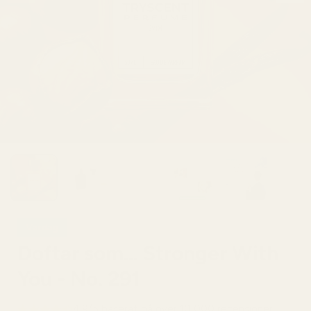
Vardag
Doftar som... Stronger With
You - No. 291
4,9/5 baserat på över 10 000 recensioner