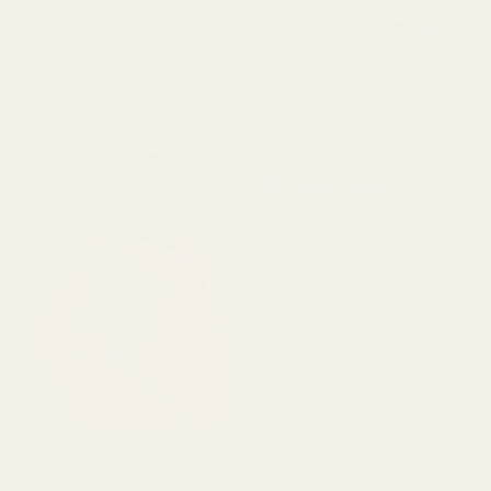
för 2 dagar sedan
"En av mina favoritdofter.
Jag fick den väldigt
snabbt. Doftar så gott."
Michael T.
Verifierad köpare
★
★
★
★
★
för 2 dagar sedan
"Jag visste inte riktigt vad
jag skulle förvänta mig,
men det här imponerade
verkligen på mig. Den
luktar superfräscht och är
ärligt talat ganska nära
Aventus. Den håller bra
och priset är mycket
bättre."
Christine N.
★
★
★
★
★