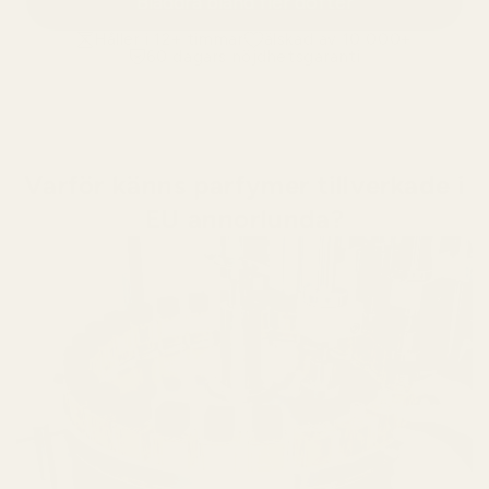
Bläddra bland fler dofter
Håller i 12+ timmar
älskad av 10 000+
60 dagars nöjdhetsgaranti
Varför känns parfymer tillverkade i
EU annorlunda?