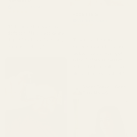
Michael R.
Verifierad köpare
★
★
★
★
★
Roxanne S
för 4 månader sedan
Verifierad köpare
★
★
★
★
★
"Det här är den typen av
för 5 månader sedan
doft som får dig att känna
"Produkten kom fram fint.
dig välfixad. Inte för stark,
Parfymen var inte trasig,
bara helt rätt. 👌"
läckte inte och var i gott
skick. Doften är perfekt
och luktade inte illa. Jag
älskar den, hög kvalitet."
Cocoa Tonka ... Good
Girl - No. 461