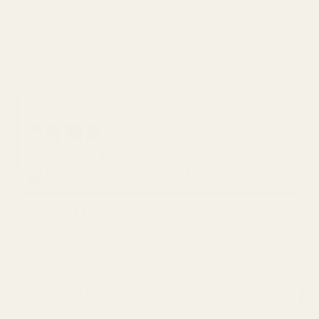
Levereras till
Sverige
inom 5 arbetsdagar.
SPARA 48%
Vart bästa erbjudande: skapa
ett paket!
Endast
90,00 kr
per flaska
Prova i 60 dagar, riskfritt.
Färre än 0,5 % av köparna använder vår
pengarna-tillbaka-garanti.
Så Doftar Den